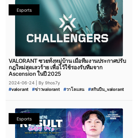
#
valorantทีมไทย
#
Riot
#
เกมriotgames
#
MiTH
#
mith
Esports
#
mith_valorant
#
mith.valorant
#
FullSense
#
fullsense_valorant
#
fullsense
#
full_sense
#
valorant_full_sense
#
attackallaroud
#
AttackAllAround
#
Attack_All_Around
#
Attack-All-Around
#
AAA.Valorant
#
AAA
#
aaa_valorant
#
teamnkt_valorant
#
Team-NKT
#
team_nkt_valorant
#
XOXO_01
#
XOXO_01_VALORANT
#
VALORANT_XOXO_01
#
riotgames
#
ESL
#
afreecatv
VALORANT ซวยทั้งหมู่บ้าน เมื่อทีมงานประกาศปรับ
#
afreecatv_valorant
#
Afreeca
#
FPSThailand
#
fps
กฎใหม่สุดเลวร้าย เพื่อไว้ใช้รองรับทีมจาก
#
fpsthailand
#
soop
#
SOOP
Ascension ในปี 2025
2024-06-24
| By 9hos7y
#
valorant
#
ข่าวvalorant
#
วาโลแลน
#
สกินปืน_valorant
#
VALORANT_สกินปืนใหม่
#
VALORANT-Episode-9
#
VALORANT_EP9
#
VALORANT_EP9_ACT1
#
Valorant_Episode_9
#
VALORANT_Episode_9_act_1
#
VALORANT_Episode_9_ACT_I
#
valorant_news
Esports
#
valorant_แพทใหม่
#
VALORANT_Challengers_2024:_Thailand_Split_2
#
VCT_2024_Split_2
#
VCT_2024