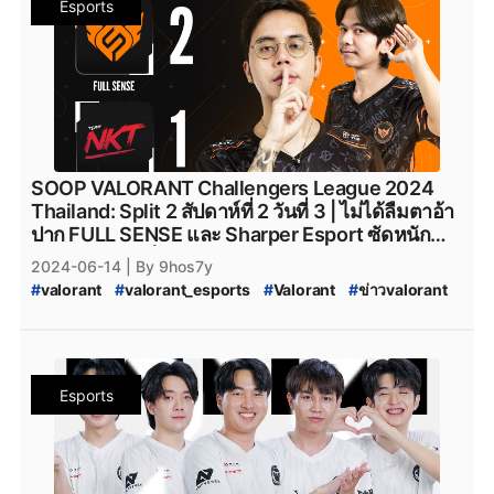
Esports
#
mith_valorant
#
mith.valorant
#
FullSense
#
fullsense_valorant
#
fullsense
#
full_sense
#
valorant_full_sense
#
attackallaroud
#
AttackAllAround
#
Attack_All_Around
#
Attack-All-Around
#
AAA.Valorant
#
AAA
#
aaa_valorant
#
teamnkt_valorant
#
Team-NKT
#
team_nkt_valorant
#
XOXO_01
#
XOXO_01_VALORANT
#
VALORANT_XOXO_01
#
riotgames
#
ESL
#
afreecatv
SOOP VALORANT Challengers League 2024
#
afreecatv_valorant
#
Afreeca
#
FPSThailand
#
fps
Thailand: Split 2 สัปดาห์ที่ 2 วันที่ 3 | ไม่ได้ลืมตาอ้า
#
fpsthailand
#
soop
#
SOOP
ปาก FULL SENSE และ Sharper Esport ซัดหนัก
พร้อมกอดคอเก็บชัยแบบไม่หยุด
2024-06-14
| By 9hos7y
#
valorant
#
valorant_esports
#
Valorant
#
ข่าวvalorant
#
VALORANT_Challengers_2024:_Thailand_Split_2
#
VCT_2024_Split_2
#
VCT_2024
#
VALORANT_Challengers_2024_Split_2
#
ทีมvalorant
#
valorantทีมไทย
#
Riot
#
เกมriotgames
#
MiTH
#
mith
Esports
#
mith_valorant
#
mith.valorant
#
FullSense
#
fullsense_valorant
#
fullsense
#
full_sense
#
valorant_full_sense
#
attackallaroud
#
AttackAllAround
#
Attack_All_Around