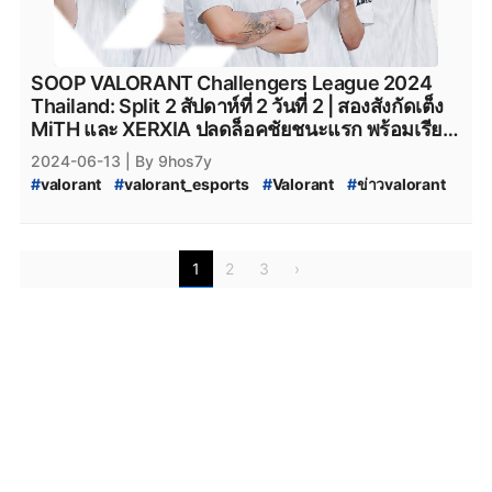
#
Attack-All-Around
#
AAA.Valorant
#
AAA
#
aaa_valorant
#
teamnkt_valorant
#
Team-NKT
#
team_nkt_valorant
#
XOXO_01
#
XOXO_01_VALORANT
#
VALORANT_XOXO_01
#
riotgames
#
ESL
#
afreecatv
SOOP VALORANT Challengers League 2024
#
afreecatv_valorant
#
Afreeca
#
FPSThailand
#
fps
Thailand: Split 2 สัปดาห์ที่ 2 วันที่ 2 | สองสังกัดเต็ง
#
fpsthailand
#
soop
#
SOOP
MiTH และ XERXIA ปลดล็อคชัยชนะแรก พร้อมเรียก
ฟอร์มสุดตึงกลับเข้าสู่สนาม
2024-06-13
| By 9hos7y
#
valorant
#
valorant_esports
#
Valorant
#
ข่าวvalorant
#
VALORANT_Challengers_2024:_Thailand_Split_2
#
VCT_2024_Split_2
#
VCT_2024
#
VALORANT_Challengers_2024_Split_2
#
ทีมvalorant
1
2
3
›
#
valorantทีมไทย
#
Riot
#
เกมriotgames
#
MiTH
#
mith
#
mith_valorant
#
mith.valorant
#
FullSense
#
fullsense_valorant
#
fullsense
#
full_sense
#
valorant_full_sense
#
attackallaroud
#
AttackAllAround
#
Attack_All_Around
#
Attack-All-Around
#
AAA.Valorant
#
AAA
#
aaa_valorant
#
teamnkt_valorant
#
Team-NKT
#
team_nkt_valorant
#
XOXO_01
#
XOXO_01_VALORANT
#
VALORANT_XOXO_01
#
riotgames
#
ESL
#
afreecatv
#
afreecatv_valorant
#
Afreeca
#
FPSThailand
#
fps