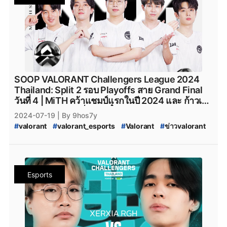
#
ทีมvalorant
#
valorantทีมไทย
#
Riot
#
เกมriotgames
#
FullSense
#
fullsense_valorant
#
fullsense
#
full_sense
#
valorant_full_sense
#
riotgames
#
afreecatv
#
afreecatv_valorant
#
Afreeca
#
FPSThailand
#
fps
#
fpsthailand
#
soop
#
SOOP
SOOP VALORANT Challengers League 2024
Thailand: Split 2 รอบ Playoffs สาย Grand Final
วันที่ 4 | MiTH คว้าแชมป์แรกในปี 2024 และ ก้าวเข้า
สู่ศึกใหญ่สุดท้าย เพื่อคว้าตั๋วเข้าสู่ Ascension
2024-07-19
| By 9hos7y
#
valorant
#
valorant_esports
#
Valorant
#
ข่าวvalorant
#
VALORANT_Challengers_2024:_Thailand_Split_2
#
VCT_2024_Split_2
#
VCT_2024
#
VALORANT_Challengers_2024_Split_2
#
ทีมvalorant
#
valorantทีมไทย
#
Riot
#
เกมriotgames
#
MiTH
#
mith
Esports
#
mith_valorant
#
mith.valorant
#
FullSense
#
fullsense_valorant
#
fullsense
#
full_sense
#
valorant_full_sense
#
attackallaroud
#
AttackAllAround
#
Attack_All_Around
#
Attack-All-Around
#
AAA.Valorant
#
AAA