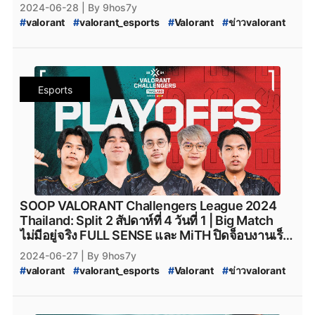
ต่อเนื่อง พร้อมเก็บแต้มเข้าใกล้สู่ Playoffs ไปอีก
2024-06-28
| By 9hos7y
1ก้าว
#
valorant
#
valorant_esports
#
Valorant
#
ข่าวvalorant
#
VALORANT_Challengers_2024:_Thailand_Split_2
#
VCT_2024_Split_2
#
VCT_2024
#
VALORANT_Challengers_2024_Split_2
#
ทีมvalorant
#
valorantทีมไทย
#
Riot
#
เกมriotgames
#
MiTH
#
mith
Esports
#
mith_valorant
#
mith.valorant
#
FullSense
#
fullsense_valorant
#
fullsense
#
full_sense
#
valorant_full_sense
#
attackallaroud
#
AttackAllAround
#
Attack_All_Around
#
Attack-All-Around
#
AAA.Valorant
#
AAA
#
aaa_valorant
#
teamnkt_valorant
#
Team-NKT
#
team_nkt_valorant
#
XOXO_01
#
XOXO_01_VALORANT
#
VALORANT_XOXO_01
#
riotgames
#
ESL
#
afreecatv
SOOP VALORANT Challengers League 2024
#
afreecatv_valorant
#
Afreeca
#
FPSThailand
#
fps
Thailand: Split 2 สัปดาห์ที่ 4 วันที่ 1 | Big Match
#
fpsthailand
#
soop
#
SOOP
ไม่มีอยู่จริง FULL SENSE และ MiTH ปิดจ็อบงานเร็ว
พร้อมกำเนิดตำนาน 13-0 แรกของทัวร์นาเมนต์
2024-06-27
| By 9hos7y
#
valorant
#
valorant_esports
#
Valorant
#
ข่าวvalorant
#
VALORANT_Challengers_2024:_Thailand_Split_2
#
VCT_2024_Split_2
#
VCT_2024
#
VALORANT_Challengers_2024_Split_2
#
ทีมvalorant