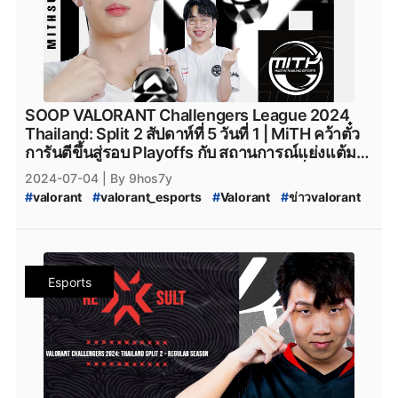
#
valorant_full_sense
#
attackallaroud
#
AttackAllAround
#
Attack_All_Around
#
Attack-All-Around
#
AAA.Valorant
#
AAA
#
aaa_valorant
#
teamnkt_valorant
#
Team-NKT
#
team_nkt_valorant
#
XOXO_01
#
XOXO_01_VALORANT
#
VALORANT_XOXO_01
#
riotgames
#
ESL
#
afreecatv
SOOP VALORANT Challengers League 2024
#
afreecatv_valorant
#
Afreeca
#
FPSThailand
#
fps
Thailand: Split 2 สัปดาห์ที่ 5 วันที่ 1 | MiTH คว้าตั๋ว
#
fpsthailand
#
soop
#
SOOP
การันตีขึ้นสู่รอบ Playoffs กับ สถานการณ์แย่งแต้ม
สุดสำคัญของ Barn nong chok กับ ฟอร์มที่มาแรง
2024-07-04
| By 9hos7y
แบบเกินคาด
#
valorant
#
valorant_esports
#
Valorant
#
ข่าวvalorant
#
VALORANT_Challengers_2024:_Thailand_Split_2
#
VCT_2024_Split_2
#
VCT_2024
#
VALORANT_Challengers_2024_Split_2
#
ทีมvalorant
#
valorantทีมไทย
#
Riot
#
เกมriotgames
#
MiTH
#
mith
Esports
#
mith_valorant
#
mith.valorant
#
FullSense
#
fullsense_valorant
#
fullsense
#
full_sense
#
valorant_full_sense
#
attackallaroud
#
AttackAllAround
#
Attack_All_Around
#
Attack-All-Around
#
AAA.Valorant
#
AAA
#
aaa_valorant
#
teamnkt_valorant
#
Team-NKT