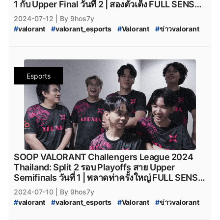
1 กับ Upper Final วันที่ 2 | สองตัวเต็ง FULL SENSE
และ MiTH ไม่เสียท่า พร้อมเก็บชัยชนะมาได้ด้วย
2024-07-12
| By 9hos7y
สกอร์สุดตึงเปรี้ยแบบไม่มีใครยอมใคร
#
valorant
#
valorant_esports
#
Valorant
#
ข่าวvalorant
#
VALORANT_Challengers_2024:_Thailand_Split_2
#
VCT_2024_Split_2
#
VCT_2024
#
VALORANT_Challengers_2024_Split_2
#
ทีมvalorant
#
valorantทีมไทย
#
Riot
#
เกมriotgames
#
MiTH
#
mith
Esports
#
mith_valorant
#
mith.valorant
#
FullSense
#
fullsense_valorant
#
fullsense
#
full_sense
#
valorant_full_sense
#
attackallaroud
#
AttackAllAround
#
Attack_All_Around
#
Attack-All-Around
#
AAA.Valorant
#
AAA
#
aaa_valorant
#
teamnkt_valorant
#
Team-NKT
#
team_nkt_valorant
#
XOXO_01
#
XOXO_01_VALORANT
#
VALORANT_XOXO_01
#
riotgames
#
ESL
#
afreecatv
SOOP VALORANT Challengers League 2024
#
afreecatv_valorant
#
Afreeca
#
FPSThailand
#
fps
Thailand: Split 2 รอบ Playoffs สาย Upper
#
fpsthailand
#
soop
#
SOOP
Semifinals วันที่ 1 | พลาดท่าครั้งใหญ่ FULL SENSE
โดน XERXIA ซัดแบบหนักหน่วง พร้อมบทสรุปของ
2024-07-10
| By 9hos7y
MiTH ที่เข้าเฉือด Sharper Esport แบบงานเร็ว
#
valorant
#
valorant_esports
#
Valorant
#
ข่าวvalorant
#
VALORANT_Challengers_2024:_Thailand_Split_2