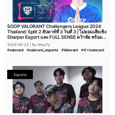
#
VALORANT_Challengers_2024_Split_2
#
ทีมvalorant
#
valorantทีมไทย
#
Riot
#
เกมriotgames
#
MiTH
#
mith
#
mith_valorant
#
mith.valorant
#
FullSense
#
fullsense_valorant
#
fullsense
#
full_sense
#
valorant_full_sense
#
attackallaroud
SOOP VALORANT Challengers League 2024
#
AttackAllAround
#
Attack_All_Around
Thailand: Split 2 สัปดาห์ที่ 3 วันที่ 3 | ไม่ยอมเสียเชิง
#
Attack-All-Around
#
AAA.Valorant
#
AAA
Sharper Esport และ FULL SENSE คว้าชัย พร้อม
#
aaa_valorant
#
teamnkt_valorant
#
Team-NKT
เก็บแต้มต่อเนื่องแบบไม่หยุดพัก
2024-06-22
| By 9hos7y
#
team_nkt_valorant
#
XOXO_01
#
XOXO_01_VALORANT
#
valorant
#
valorant_esports
#
Valorant
#
ข่าวvalorant
#
VALORANT_XOXO_01
#
riotgames
#
ESL
#
afreecatv
#
VALORANT_Challengers_2024:_Thailand_Split_2
#
afreecatv_valorant
#
Afreeca
#
FPSThailand
#
fps
#
VCT_2024_Split_2
#
VCT_2024
#
fpsthailand
#
soop
#
SOOP
#
VALORANT_2025
#
VALORANT_Challengers_2024_Split_2
#
ทีมvalorant
#
valorantทีมไทย
#
Riot
#
เกมriotgames
#
MiTH
#
mith
Esports
#
mith_valorant
#
mith.valorant
#
FullSense
#
fullsense_valorant
#
fullsense
#
full_sense
#
valorant_full_sense
#
attackallaroud
#
AttackAllAround
#
Attack_All_Around
#
Attack-All-Around
#
AAA.Valorant
#
AAA
#
aaa_valorant
#
teamnkt_valorant
#
Team-NKT
#
team_nkt_valorant
#
XOXO_01
#
XOXO_01_VALORANT
#
VALORANT_XOXO_01
#
riotgames
#
ESL
#
afreecatv