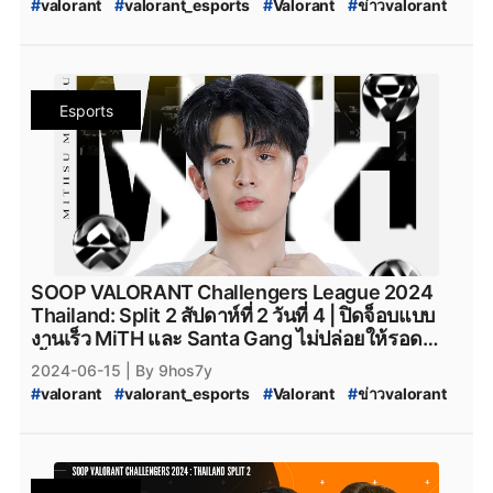
#
valorant
#
valorant_esports
#
Valorant
#
ข่าวvalorant
#
VALORANT_Challengers_2024:_Thailand_Split_2
#
VCT_2024_Split_2
#
VCT_2024
#
VALORANT_Challengers_2024_Split_2
#
ทีมvalorant
#
valorantทีมไทย
#
Riot
#
เกมriotgames
#
MiTH
#
mith
Esports
#
mith_valorant
#
mith.valorant
#
FullSense
#
fullsense_valorant
#
fullsense
#
full_sense
#
valorant_full_sense
#
attackallaroud
#
AttackAllAround
#
Attack_All_Around
#
Attack-All-Around
#
AAA.Valorant
#
AAA
#
aaa_valorant
#
teamnkt_valorant
#
Team-NKT
#
team_nkt_valorant
#
XOXO_01
#
XOXO_01_VALORANT
#
VALORANT_XOXO_01
#
riotgames
#
ESL
#
afreecatv
SOOP VALORANT Challengers League 2024
#
afreecatv_valorant
#
Afreeca
#
FPSThailand
#
fps
Thailand: Split 2 สัปดาห์ที่ 2 วันที่ 4 | ปิดจ็อบแบบ
#
fpsthailand
#
soop
#
SOOP
งานเร็ว MiTH และ Santa Gang ไม่ปล่อยให้รอด
เงื้อมมือ พร้อมปิดเกมไวแบบไม่ต้องลุ้น
2024-06-15
| By 9hos7y
#
valorant
#
valorant_esports
#
Valorant
#
ข่าวvalorant
#
VALORANT_Challengers_2024:_Thailand_Split_2
#
VCT_2024_Split_2
#
VCT_2024
#
VALORANT_Challengers_2024_Split_2
#
ทีมvalorant
#
valorantทีมไทย
#
Riot
#
เกมriotgames
#
MiTH
#
mith