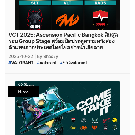
VCT 2025: Ascension Pacific Bangkok สิ้นสุด
รอบ Group Stage พร้อมปิดประตูความหวังสอง
ตัวแทนจากประเทศไทยไปอย่างน่าเสียดาย
2025-10-22
| By 9hos7y
#
VALORANT
#
valorant
#
ข่าวvalorant
#
VALORANT_Ascension_2025
#
VALORANT_2025_Acension_Pacific
#
VALORANT_2025_Acension_Pacific_Bangkok
#
VALORANT_Ascension_Bangkok
News
#
VCT_2025:_Ascension_Pacific_Bangkok
#
Valorant
#
valorant_news
#
VALORANT_Thailand
#
valorant_ไทย
#
VALORANT_ไทย
#
FULL_SENSE
#
FULLSENSE
#
Team_NKT
#
TeamNKT
#
Team_NKT_VALORANT
#
Motiv_Esports
#
NAOS
#
Velocity_Gaming
#
BOOM_Esports
#
boom_esports
#
Paper_Rex
#
Paperrex