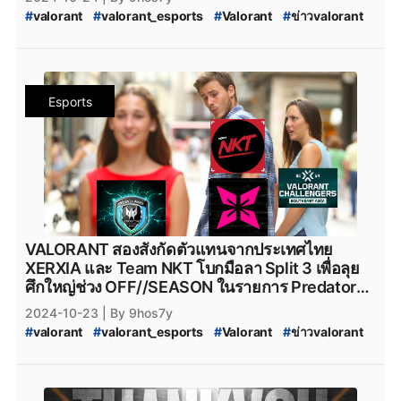
#
valorant
#
valorant_esports
#
Valorant
#
ข่าวvalorant
#
ทีมvalorant
#
valorantทีมไทย
#
Riot
#
riotgames
#
VALORANT_Episode_9_act_3
#
VALORANT_Episode_9
#
VALORANT_Episode_9_ACT_III
#
VALORANT_Challengers_2024_Southeast_Asia_Split_3
Esports
#
VALORANT_Split_3
#
VALORANT_Challengers_Ascension_2025_Pacific
#
VALORANT_Challengers_Ascension
#
VCT_2025_Challengers_Ascension
#
FullSense
#
fullsense_valorant
#
fullsense
#
full_sense
#
FULLSENSE
#
FULL_SENSE_Talk
#
FS_TALK
#
FULL_SENSE_PTC
#
FULL_SENSE_foxz
#
foxz_valorant
#
foxz
#
valorant_foxz
#
ptc_valorant
VALORANT สองสังกัดตัวแทนจากประเทศไทย
#
ptc
#
PTC
#
MiTH
#
mith
#
mith_valorant
XERXIA และ Team NKT โบกมือลา Split 3 เพื่อลุย
#
mith.valorant
#
xerxia
#
xerxia_valorant
#
Xerxia
ศึกใหญ่ช่วง OFF//SEASON ในรายการ Predator
#
Team-NKT
#
team_nkt_valorant
#
teamnkt_valorant
League 2025 Thailand
2024-10-23
| By 9hos7y
#
team_nkt
#
valorant_nkt
#
Team_NKT_academy
#
valorant
#
valorant_esports
#
Valorant
#
ข่าวvalorant
#
Predator_League
#
predatorleague
#
ทีมvalorant
#
valorantทีมไทย
#
Riot
#
riotgames
#
Predator_League_2025_Thailand
#
VALORANT_Episode_9_act_3
#
VALORANT_Episode_9
#
VALORANT_Episode_9_ACT_III