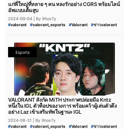
#
ptc
#
PTC
#
MiTH
#
mith
#
mith_valorant
แก่พี่ใหญ่ที่หลาย ๆ คน หลงรักอย่าง CGRS พร้อมไลน์
#
mith.valorant
#
xerxia
#
xerxia_valorant
#
Xerxia
อัพแบบเต็มสูบ
#
Team-NKT
#
team_nkt_valorant
#
teamnkt_valorant
2024-09-04
| By 9hos7y
#
team_nkt
#
valorant_nkt
#
Team_NKT_academy
#
valorant
#
valorant_esports
#
Valorant
#
ข่าวvalorant
#
VALORANT_Champions_Tour_2024_Pacific_Ascension
#
VCT_2024
#
VCT_Ascension
#
VCT_Pacific_2024_Acension_Tokyo
#
soop
#
SOOP
#
VALORANT_Ascension_Pacific_2024
Esports
#
VALORANT_Ascension_2024
#
VALORANT_Challengers_2024:_Thailand_Split_2
#
VCT_2024_Split_2
#
VALORANT_Challengers_2024_Split_2
#
VALORANT_Challengers_2024_Split_3
#
MiTH_Kntz
#
MiTH-kntz
#
MiTH_Laz
#
Team_NKT_Laz
#
ทีมvalorant
#
valorantทีมไทย
#
Riot
#
เกมriotgames
#
MiTH
#
mith
#
mith_valorant
#
mith.valorant
VALORANT สังกัด MiTH ประกาศปล่อยมือ Kntz
#
riotgames
#
ESL
#
FPSThailand
#
fps
#
fpsthailand
หนึ่งใน IGL ตัวท็อปของวงการ พร้อมคว้าผู้เล่นตัวตึง
#
teamnkt_valorant
#
Team-NKT
#
team_nkt_valorant
อย่าง Laz เข้าเสริมทัพในฐานะ IGL
#
team_nkt
#
valorant_nkt
#
CGRS
#
valroant_cgrs
2024-08-31
| By 9hos7y
#
valorant_cgrs_setiings
#
MiTH_CGRS
#
valorant
#
valorant_esports
#
Valorant
#
ข่าวvalorant
#
VALORANT_MiTH_CGRS