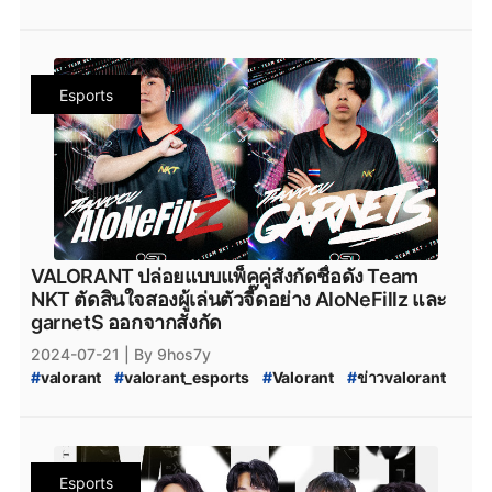
#
VALORANT_Champions_Tour_2024_Pacific_Ascension
#
VCT_2024
#
VCT_Ascension
#
VCT_Pacific_2024_Acension_Tokyo
#
soop
#
SOOP
#
VALORANT_Ascension_Pacific_2024
Esports
#
VALORANT_Ascension_2024
#
VALORANT_Challengers_2024:_Thailand_Split_2
#
VCT_2024_Split_2
#
VALORANT_Challengers_2024_Split_2
#
VALORANT_Challengers_2024_Split_3
#
MiTH_Kntz
#
MiTH-kntz
#
MiTH_Laz
#
Team_NKT_Laz
#
ทีมvalorant
#
valorantทีมไทย
#
Riot
#
เกมriotgames
#
MiTH
#
mith
#
mith_valorant
#
mith.valorant
VALORANT ปล่อยแบบแพ็คคู่สังกัดชื่อดัง Team
#
riotgames
#
ESL
#
FPSThailand
#
fps
#
fpsthailand
NKT ตัดสินใจสองผู้เล่นตัวจี๊ดอย่าง AloNeFillz และ
#
teamnkt_valorant
#
Team-NKT
#
team_nkt_valorant
garnetS ออกจากสังกัด
#
team_nkt
#
valorant_nkt
2024-07-21
| By 9hos7y
#
valorant
#
valorant_esports
#
Valorant
#
ข่าวvalorant
#
VALORANT_Challengers_2024:_Thailand_Split_2
#
VCT_2024_Split_2
#
VCT_2024
#
VALORANT_Challengers_2024_Split_2
#
teamnkt_valorant
#
Team-NKT
#
team_nkt_valorant
Esports