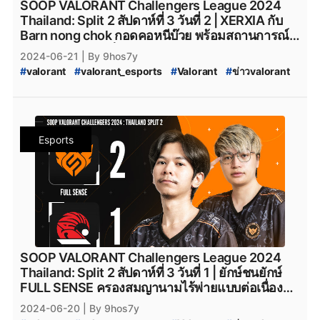
SOOP VALORANT Challengers League 2024
#
afreecatv_valorant
#
Afreeca
#
FPSThailand
#
fps
Thailand: Split 2 สัปดาห์ที่ 3 วันที่ 2 | XERXIA กับ
#
fpsthailand
#
soop
#
SOOP
Barn nong chok กอดคอหนีบ๊วย พร้อมสถานการณ์ที่
ไม่สู้ดีของทีมตัวเต็งอย่าง Team NKT
2024-06-21
| By 9hos7y
#
valorant
#
valorant_esports
#
Valorant
#
ข่าวvalorant
#
VALORANT_Challengers_2024:_Thailand_Split_2
#
VCT_2024_Split_2
#
VCT_2024
#
VALORANT_Challengers_2024_Split_2
#
ทีมvalorant
#
valorantทีมไทย
#
Riot
#
เกมriotgames
#
MiTH
#
mith
Esports
#
mith_valorant
#
mith.valorant
#
FullSense
#
fullsense_valorant
#
fullsense
#
full_sense
#
valorant_full_sense
#
attackallaroud
#
AttackAllAround
#
Attack_All_Around
#
Attack-All-Around
#
AAA.Valorant
#
AAA
#
aaa_valorant
#
teamnkt_valorant
#
Team-NKT
#
team_nkt_valorant
#
XOXO_01
#
XOXO_01_VALORANT
#
VALORANT_XOXO_01
#
riotgames
#
ESL
#
afreecatv
SOOP VALORANT Challengers League 2024
#
afreecatv_valorant
#
Afreeca
#
FPSThailand
#
fps
Thailand: Split 2 สัปดาห์ที่ 3 วันที่ 1 | ยักษ์ชนยักษ์
#
fpsthailand
#
soop
#
SOOP
FULL SENSE ครองสมญานามไร้พ่ายแบบต่อเนื่อง
พร้อมฟอร์มสุดเดือดของ MiTH ตามคว้าชัยไปติด ๆ
2024-06-20
| By 9hos7y