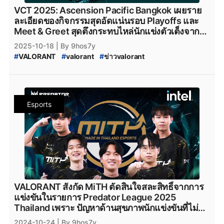
VCT 2025: Ascension Pacific Bangkok เผยราย
ละเอียดของกิจกรรมสุดอัดแน่นรอบ Playoffs และ
Meet & Greet สุดตึงกระทบไหล่นักแข่งตัวเต็งจาก
สังกัด Paper Rex
2025-10-18
| By 9hos7y
#
VALORANT
#
valorant
#
ข่าวvalorant
#
VALORANT_Ascension_2025
#
VALORANT_2025_Acension_Pacific
#
VALORANT_2025_Acension_Pacific_Bangkok
#
VALORANT_Ascension_Bangkok
Esports
#
VCT_2025:_Ascension_Pacific_Bangkok
#
Valorant
#
valorant_news
#
VALORANT_Thailand
#
valorant_ไทย
#
VALORANT_ไทย
#
FULL_SENSE
#
FULLSENSE
#
Team_NKT
#
TeamNKT
#
Team_NKT_VALORANT
#
Motiv_Esports
#
NAOS
#
Velocity_Gaming
#
BOOM_Esports
#
boom_esports
#
Paper_Rex
#
Paperrex
VALORANT สังกัด MiTH ตัดสินใจสละสิทธิ์จากการ
แข่งขันในรายการ Predator League 2025
Thailand เพราะ ปัญหาด้านสุขภาพนักแข่งขันที่ไม่สู้ดี
นัก
2024-10-24
| By 9hos7y