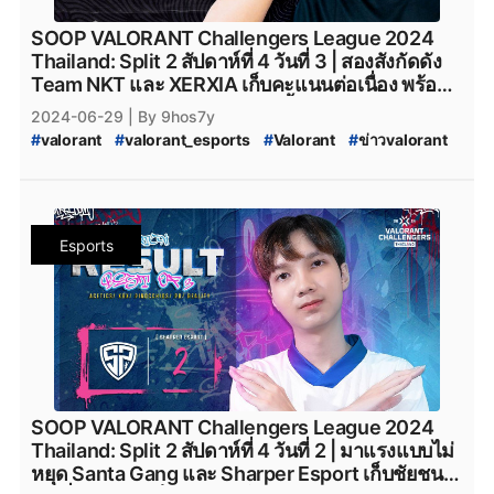
#
team_nkt_valorant
#
XOXO_01
#
XOXO_01_VALORANT
#
VALORANT_XOXO_01
#
riotgames
#
ESL
#
afreecatv
SOOP VALORANT Challengers League 2024
#
afreecatv_valorant
#
Afreeca
#
FPSThailand
#
fps
Thailand: Split 2 สัปดาห์ที่ 4 วันที่ 3 | สองสังกัดดัง
#
fpsthailand
#
soop
#
SOOP
Team NKT และ XERXIA เก็บคะแนนต่อเนื่อง พร้อม
อธิบายสถานการณ์ปัจจุบันของทั้ง 8 ทีม
2024-06-29
| By 9hos7y
#
valorant
#
valorant_esports
#
Valorant
#
ข่าวvalorant
#
VALORANT_Challengers_2024:_Thailand_Split_2
#
VCT_2024_Split_2
#
VCT_2024
#
VALORANT_Challengers_2024_Split_2
#
ทีมvalorant
#
valorantทีมไทย
#
Riot
#
เกมriotgames
#
MiTH
#
mith
Esports
#
mith_valorant
#
mith.valorant
#
FullSense
#
fullsense_valorant
#
fullsense
#
full_sense
#
valorant_full_sense
#
attackallaroud
#
AttackAllAround
#
Attack_All_Around
#
Attack-All-Around
#
AAA.Valorant
#
AAA
#
aaa_valorant
#
teamnkt_valorant
#
Team-NKT
#
team_nkt_valorant
#
XOXO_01
#
XOXO_01_VALORANT
#
VALORANT_XOXO_01
#
riotgames
#
ESL
#
afreecatv
SOOP VALORANT Challengers League 2024
#
afreecatv_valorant
#
Afreeca
#
FPSThailand
#
fps
Thailand: Split 2 สัปดาห์ที่ 4 วันที่ 2 | มาแรงแบบไม่
#
fpsthailand
#
soop
#
SOOP
หยุด Santa Gang และ Sharper Esport เก็บชัยชนะ