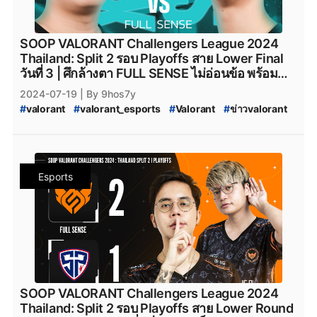
#
aaa_valorant
#
teamnkt_valorant
#
Team-NKT
#
team_nkt_valorant
#
XOXO_01
#
XOXO_01_VALORANT
#
VALORANT_XOXO_01
#
riotgames
#
ESL
#
afreecatv
SOOP VALORANT Challengers League 2024
#
afreecatv_valorant
#
Afreeca
#
FPSThailand
#
fps
Thailand: Split 2 รอบ Playoffs สาย Lower Final
#
fpsthailand
#
soop
#
SOOP
วันที่ 3 | ศึกล้างตา FULL SENSE ไม่อ่อนข้อ พร้อม
สร้างเกมสุดตึงก่อนคว้าชัยอย่างท่วมท้นเหนือสังกัด
2024-07-19
| By 9hos7y
XERXIA
#
valorant
#
valorant_esports
#
Valorant
#
ข่าวvalorant
#
VALORANT_Challengers_2024:_Thailand_Split_2
#
VCT_2024_Split_2
#
VCT_2024
#
VALORANT_Challengers_2024_Split_2
#
ทีมvalorant
#
valorantทีมไทย
#
Riot
#
เกมriotgames
#
MiTH
#
mith
Esports
#
mith_valorant
#
mith.valorant
#
FullSense
#
fullsense_valorant
#
fullsense
#
full_sense
#
valorant_full_sense
#
attackallaroud
#
AttackAllAround
#
Attack_All_Around
#
Attack-All-Around
#
AAA.Valorant
#
AAA
#
aaa_valorant
#
teamnkt_valorant
#
Team-NKT
#
team_nkt_valorant
#
XOXO_01
#
XOXO_01_VALORANT
#
VALORANT_XOXO_01
#
riotgames
#
ESL
#
afreecatv
SOOP VALORANT Challengers League 2024
#
afreecatv_valorant
#
Afreeca
#
FPSThailand
#
fps
Thailand: Split 2 รอบ Playoffs สาย Lower Round
#
fpsthailand
#
soop
#
SOOP