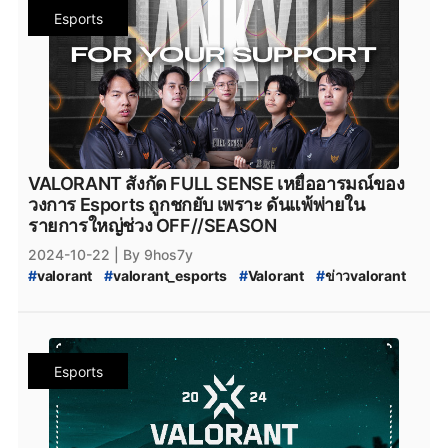
#
VALORANT_Challengers_2024_Southeast_Asia_Split_3
Esports
#
VALORANT_Split_3
#
VALORANT_Challengers_Ascension_2025_Pacific
#
VALORANT_Challengers_Ascension
#
VCT_2025_Challengers_Ascension
#
FullSense
#
fullsense_valorant
#
fullsense
#
full_sense
#
FULLSENSE
#
FULL_SENSE_Talk
#
FS_TALK
#
FULL_SENSE_PTC
#
FULL_SENSE_foxz
#
foxz_valorant
#
foxz
#
valorant_foxz
#
ptc_valorant
VALORANT สังกัด FULL SENSE เหยื่ออารมณ์ของ
#
ptc
#
PTC
#
MiTH
#
mith
#
mith_valorant
วงการ Esports ถูกชกยับ เพราะ ดันแพ้พ่ายใน
#
mith.valorant
#
xerxia
#
xerxia_valorant
#
Xerxia
รายการใหญ่ช่วง OFF//SEASON
#
Team-NKT
#
team_nkt_valorant
#
teamnkt_valorant
2024-10-22
| By 9hos7y
#
team_nkt
#
valorant_nkt
#
Team_NKT_academy
#
valorant
#
valorant_esports
#
Valorant
#
ข่าวvalorant
#
Predator_League
#
predatorleague
#
ทีมvalorant
#
valorantทีมไทย
#
Riot
#
riotgames
#
Predator_League_2025_Thailand
#
VALORANT_Episode_9_act_2
#
VALORANT_Episode_9
#
VALORANT_Episode_9_ACT_II
#
VALORANT_Challengers_2024_Southeast_Asia_Split_3
Esports
#
VALORANT_Split_3
#
VALORANT_Challengers_Ascension_2025_Pacific
#
VALORANT_Challengers_Ascension
#
VCT_2025_Challengers_Ascension