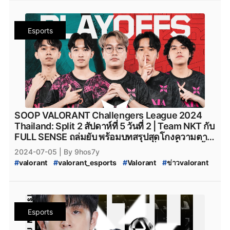
#
VCT_2024_Split_2
#
VCT_2024
#
VALORANT_Challengers_2024_Split_2
#
ทีมvalorant
#
valorantทีมไทย
#
Riot
#
เกมriotgames
#
MiTH
#
mith
Esports
#
mith_valorant
#
mith.valorant
#
FullSense
#
fullsense_valorant
#
fullsense
#
full_sense
#
valorant_full_sense
#
attackallaroud
#
AttackAllAround
#
Attack_All_Around
#
Attack-All-Around
#
AAA.Valorant
#
AAA
#
aaa_valorant
#
teamnkt_valorant
#
Team-NKT
#
team_nkt_valorant
#
XOXO_01
#
XOXO_01_VALORANT
#
VALORANT_XOXO_01
#
riotgames
#
ESL
#
afreecatv
SOOP VALORANT Challengers League 2024
#
afreecatv_valorant
#
Afreeca
#
FPSThailand
#
fps
Thailand: Split 2 สัปดาห์ที่ 5 วันที่ 2 | Team NKT กับ
#
fpsthailand
#
soop
#
SOOP
FULL SENSE ถล่มยับ พร้อมบทสรุปสุดโกงความตาย
ของ XERXIA และ Sharper Esport ที่คว้าตั๋วก้าวขึ้น
2024-07-05
| By 9hos7y
สู่ Playoffs สำเร็จ
#
valorant
#
valorant_esports
#
Valorant
#
ข่าวvalorant
#
VALORANT_Challengers_2024:_Thailand_Split_2
#
VCT_2024_Split_2
#
VCT_2024
#
VALORANT_Challengers_2024_Split_2
#
ทีมvalorant
#
valorantทีมไทย
#
Riot
#
เกมriotgames
#
MiTH
#
mith
Esports
#
mith_valorant
#
mith.valorant
#
FullSense
#
fullsense_valorant
#
fullsense
#
full_sense