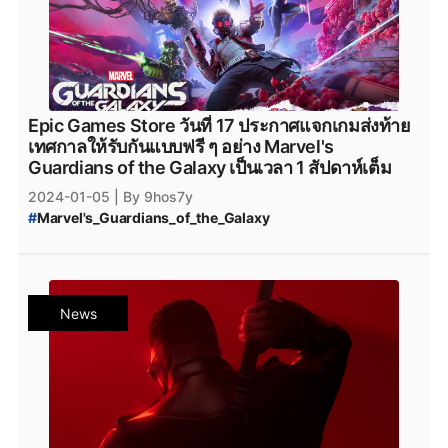
#
Marvel_1943_Rise_of_Hydra_Release_Date
#
Marvel
#
Marvel_Games
Epic Games Store วันที่ 17 ประกาศแจกเกมส่งท้าย
เทศกาลให้รับกันแบบฟรี ๆ อย่าง Marvel's
Guardians of the Galaxy เป็นเวลา 1 สัปดาห์เต็ม
2024-01-05
| By 9hos7y
#
Marvel's_Guardians_of_the_Galaxy
#
Marvel_s_Guardians_of_the_Galaxy
#
Marvel-s-Guardians-of-the-Galaxy
#
marvel
#
Marvel
#
MCU
#
Guardians_of_the_Galaxy
#
PCgame
#
ข่าวเกมPC
#
PC
#
ข่าวpc
#
เกมPC
#
เกม_PC_ฟรี
News
#
เกมฟรีepic
#
Epicแจกเกม
#
เกมฟรี_Epic
#
a_plague_tale_innocence
#
Adventure
#
Dark-Fantasy
#
Dark_Fantasy
#
Epicgamesstore
#
Epic_Games_Store
#
Epic_Game_Store_Free_Game_2023
#
20_Minutes_Till_Dawn
#
Roguelike