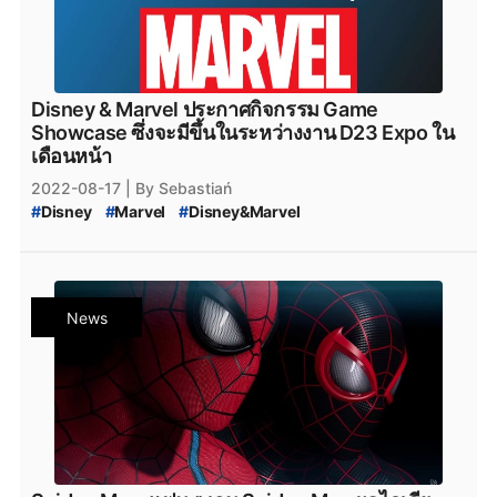
Disney & Marvel ประกาศกิจกรรม Game
Showcase ซึ่งจะมีขึ้นในระหว่างงาน D23 Expo ใน
เดือนหน้า
2022-08-17
| By Sebastiań
#
Disney
#
Marvel
#
Disney&Marvel
#
Disney&Marvel_GamesShowcase
#
DisneyDreamlightValley
#
Marvel’s_Midnight_Suns
#
LEGO_StarWars_TheSkywalkerSaga
#
D23_Expo
News