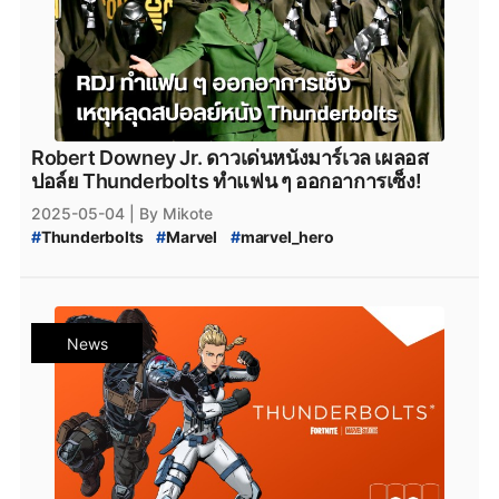
Robert Downey Jr. ดาวเด่นหนังมาร์เวล เผลอส
ปอล์ย Thunderbolts ทำแฟน ๆ ออกอาการเซ็ง!
2025-05-04
| By Mikote
#
Thunderbolts
#
Marvel
#
marvel_hero
#
จักรวาล_Marvel
#
หนัง_Marvel
#
Robert_Downey_Jr.
#
RDJ
#
หนัง_Thunderbolts
#
Thunderbolts_Marvel
#
Marvel_Studios
#
Marvels_Avengers
#
Avengers_Doomsday
#
marvelavengers
News