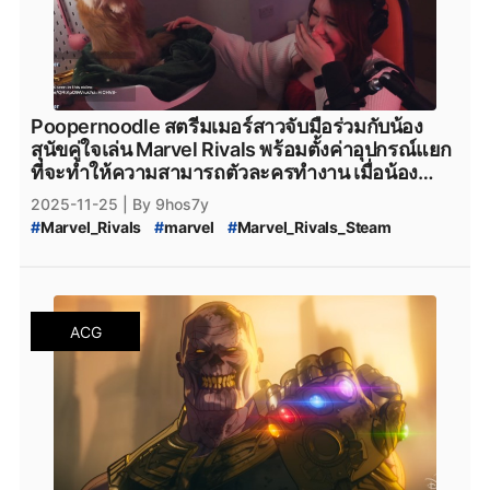
Poopernoodle สตรีมเมอร์สาวจับมือร่วมกับน้อง
สุนัขคู่ใจเล่น Marvel Rivals พร้อมตั้งค่าอุปกรณ์แยก
ที่จะทำให้ความสามารถตัวละครทำงาน เมื่อน้อง
ทำการกดปุ่ม
2025-11-25
| By 9hos7y
#
Marvel_Rivals
#
marvel
#
Marvel_Rivals_Steam
#
NetEase_Games
#
Super_Hero
#
Superhero
#
Team-Based
#
PVP
#
NetEase
#
Poopernoodle
#
Poopernoodle_and_Pae
#
Steam
#
เกมsteam
#
steam
#
เกมฟรีsteam
ACG