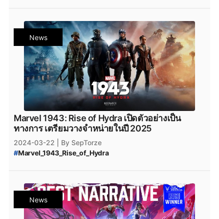
#
Marvel's_Spider-Man_2
#
Spider-Man
#
Marvel's_Spider-Man
#
Sony
#
PlayStation5
#
Marvel's_Spider-Man_2_PC
#
Marvel's_Spider-Man_2_Steam
News
#
Marvel's_Spider-Man_2_Epic_Games_Store
Marvel 1943: Rise of Hydra เปิดตัวอย่างเป็น
ทางการ เตรียมวางจำหน่ายในปี 2025
2024-03-22
| By SepTorze
#
Marvel_1943_Rise_of_Hydra
#
Marvel_1943_Rise_of_Hydra_Trailer
#
Marvel_1943_Rise_of_Hydra_ตัวอย่าง
#
Marvel_1943_Rise_of_Hydra_Story_Trailer
#
Marvel_1943_Rise_of_Hydra_Captain_America
News
#
Marvel_1943_Rise_of_Hydra_Black_Panther
#
Marvel_1943_Rise_of_Hydra_วันวางจำหน่าย