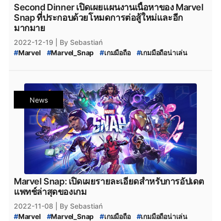
Second Dinner เปิดเผยแผนงานเนื้อหาของ Marvel
Snap ที่ประกอบด้วยโหมดการต่อสู้ใหม่และอีก
มากมาย
2022-12-19
| By Sebastiań
#
Marvel
#
Marvel_Snap
#
เกมมือถือ
#
เกมมือถือน่าเล่น
#
เกมมือถือเปิดใหม่
#
ข่าวเกมมือถือ
#
MobileGame
#
PCgame
#
ข่าวเกมPC
#
iOS
#
Android
#
เกมใหม่น่าเล่น
News
Marvel Snap: เปิดเผยรายละเอียดสำหรับการอัปเดต
แพทช์ล่าสุดของเกม
2022-11-08
| By Sebastiań
#
Marvel
#
Marvel_Snap
#
เกมมือถือ
#
เกมมือถือน่าเล่น