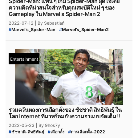
Spider-Man: แฟน ๆ เกม Spider-Man ผุดไอเดีย
ความคิดที่น่าสนใจสําหรับคุณสมบัติใหม่ ๆ ของ
Gameplay ใน Marvel's Spider-Man 2
2022-07-12
| By Sebastiań
#
Marvel's_Spider-Man
#
Marvel's_Spider-Man2
#
marvel
#
ConsoleGame
#
ข่าวเกมConsole
#
PS5
#
reddit
Entertainment
รวมควันหลงการเลือกตั้งของ ชัชชาติ สิทธิพันธุ์ ใน
โลก Internet ที่มาพร้อมกับความฮาแบบจัดเต็ม !!
2022-05-23
| By 9hos7y
#
ชัชชาติ-สิทธิพันธุ์
#
เลือกตั้ง
#
การเลือกตั้ง-2022