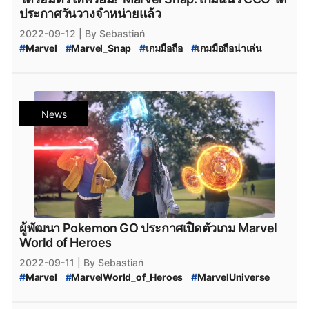
ประกาศวันวางจำหน่ายแล้ว
2022-09-12
| By Sebastiań
#
Marvel
#
Marvel_Snap
#
เกมมือถือ
#
เกมมือถือน่าเล่น
#
เกมมือถือเปิดใหม่
#
ข่าวเกมมือถือ
#
MobileGame
#
PCgame
#
ข่าวเกมPC
#
iOS
#
Android
#
เกมใหม่น่าเล่น
News
ผู้พัฒนา Pokemon GO ประกาศเปิดตัวเกม Marvel
World of Heroes
2022-09-11
| By Sebastiań
#
Marvel
#
MarvelWorld_of_Heroes
#
MarvelUniverse
#
ARgame
#
MobileGame
#
ข่าวเกมมือถือ
#
ข่าวเกม
#
ข่าวเกมAR
#
Niantic