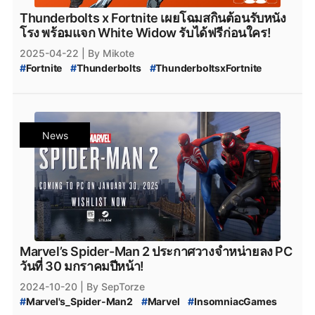
Thunderbolts x Fortnite เผยโฉมสกินต้อนรับหนัง
โรง พร้อมแจก White Widow รับได้ฟรีก่อนใคร!
2025-04-22
| By Mikote
#
Fortnite
#
Thunderbolts
#
ThunderboltsxFortnite
#
Marvel
#
Bucky_Barnes
#
The_Winter_Soldier
#
Yelena_Belova
#
White_Widow
#
epicgame
News
Marvel’s Spider-Man 2 ประกาศวางจำหน่ายลง PC
วันที่ 30 มกราคมปีหน้า!
2024-10-20
| By SepTorze
#
Marvel's_Spider-Man2
#
Marvel
#
InsomniacGames