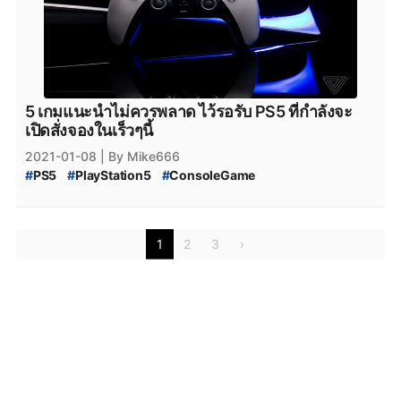
5 เกมแนะนำไม่ควรพลาด ไว้รอรับ PS5 ที่กำลังจะ
เปิดสั่งจองในเร็วๆนี้
2021-01-08
| By Mike666
#
PS5
#
PlayStation5
#
ConsoleGame
#
CallofDutyBlackOpsColdWar
#
Assassin’sCreedValhalla
#
marvel
#
Spider-Man:MilesMorales
#
DemonSoulsRemake
1
2
3
›
#
Cyberpunk2077