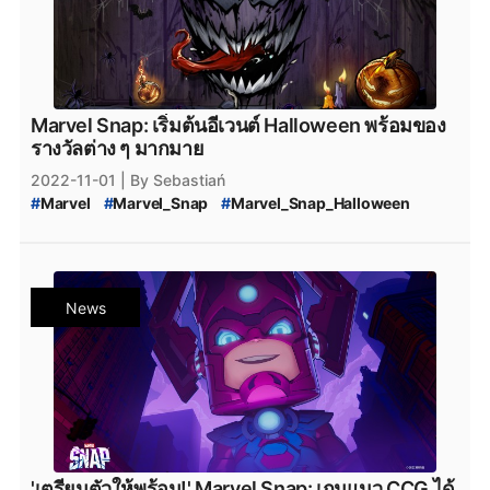
Marvel Snap: เริ่มต้นอีเวนต์ Halloween พร้อมของ
รางวัลต่าง ๆ มากมาย
2022-11-01
| By Sebastiań
#
Marvel
#
Marvel_Snap
#
Marvel_Snap_Halloween
#
Marvel_Snap_HalloweenEvent
#
Event_Halloween
#
เกมมือถือ
#
เกมมือถือน่าเล่น
#
เกมมือถือเปิดใหม่
#
ข่าวเกมมือถือ
#
MobileGame
#
PCgame
#
ข่าวเกมPC
#
iOS
#
Android
#
เกมใหม่น่าเล่น
News
'เตรียมตัวให้พร้อม!' Marvel Snap: เกมแนว CCG ได้