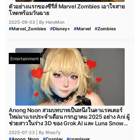
ตัวอย่างแรกของซีรีส์ Marvel Zombies เอาใจสาย
โหดพร้อมวันฉาย
2025-09-03
| By HeroMon
#
Marvel_Zombies
#
Disney+
#
Marvel
#
Zombies
#
ข่าวสารวงการภาพยนตร์
#
อนิเมะใหม่
Entertainment
Anong Noon สวมบทบาทเป็นหนึ่งในคาแรคเตอร์
ใหม่มาแรงประจำเดือน กรกฎาคม 2025 อย่าง Ani ผู้
ช่วยสาวในร่าง 3D ของ Grok AI และ Luna Snow
จากเกม Marvel Rivals
2025-07-23
| By 9hos7y
#
Anong_Noon
#
Cosplay
#
cosplayer