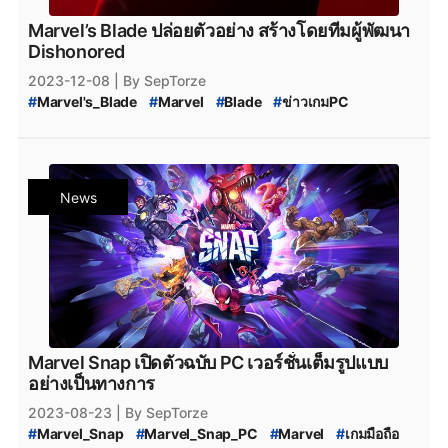
#
Action_Roguelike
#
indygame
#
เกมอินดี้
#
Bullet_Hell
#
Touhou
#
indiegame
#
Epic_Games_Store_เกมฟรี
Marvel’s Blade ปล่อยตัวอย่าง สร้างโดยทีมผู้พัฒนา
#
แจกเกมฟรี_Epic_Game
#
Steam
#
เกมsteam
#
steam
Dishonored
#
Action_RPG
#
RPG
#
openworld
#
Openworld
2023-12-08
| By SepTorze
#
เกมopenworld
#
เกมโลกเปิด
#
Free_Game_2023
#
Marvel's_Blade
#
Marvel
#
Blade
#
ข่าวเกมPC
#
โหลดเกมฟรี
#
โหลดเกมอินดี้
#
โหลดเกม
#
ข่าวเกมConsole
#
Arkane_Studios
#
Arkane_Lyon
#
ดาวน์โหลดเกมฟรี
#
Download_เกมฟรี
#
เกม_Marvel
#
Dishonored
#
Vampire
#
Third-Person
#
เกมฟรีจาก_Epic_Games
#
snake_bird
#
Snake_Bird
#
Marvel_Balde
#
เกมใหม่_Marvel
#
Marvel_Blade_Movie
#
Cat_Quest
#
Cat_Quest_2
#
Cat-Quest
#
Marvel's_Blade_2023
#
Marvel's_Blade_Game
#
20_Minutes_Till_Dawn.apk
#
Escape_Academy
News
#
Marvel's_Blade_Comic
#
Marvel_Blade_Release_Date
#
EscapeAcademy
#
Escape_Room
#
Puzzle_game
#
วันวางจำหน่าย_Marvel_Blade
#
Puzzle
#
Multiplayer
#
Online-Co-OP
#
Ghostrunner
#
Ghost_runner
#
GhostRunner
#
ghostrunner
#
505Games
#
SaintsRow
#
Saints_Row
#
SaintsRow_reboot
#
Saints_Row_Reboot
#
ConsoleGame
#
ข่าวเกมConsole
Marvel Snap เปิดตัวฉบับ PC เวอร์ชั่นเต็มรูปแบบ
อย่างเป็นทางการ
2023-08-23
| By SepTorze
#
Marvel_Snap
#
Marvel_Snap_PC
#
Marvel
#
เกมมือถือ