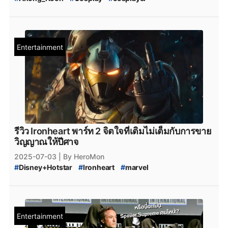
#
Genshin_Impact
#
genshin_impact
#
Genshin_Impact_update
#
Genshin_Impact_6.0
#
Genshin_Impact_Patch_6.0
#
Genshin_Impact_version_6.0
#
X
#
Twitter
#
Grok_AI
Entertainment
#
Grok_AI_Ani
#
Ani_Grok_AI
#
AI
#
HoYoverse
#
Hoyoverse
#
Marvel_Rivals
#
marvel
#
marvelrivals
#
Luna_Snow
รีวิว Ironheart พาร์ท 2 จิตใจที่เติมไม่เต็มกับการขาย
วิญญาณให้ปีศาจ
2025-07-03
| By HeroMon
#
Disney+Hotstar
#
Ironheart
#
marvel
#
รีวิวซีรีส์_Ironheart
#
ซีรีส์น่าดู
#
ดู_Ironheart
#
ดู_Ironheart_พากย์ไทย
#
ดู_Ironheart_ซับไทย
Entertainment