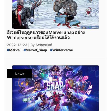
อีเวนต์ในฤดูหนาวของ Marvel Snap อย่าง
Winterverse พร้อมให้ใช้งานแล้ว
2022-12-23
| By Sebastiań
#
Marvel
#
Marvel_Snap
#
Winterverse
#
Winterverse_event
#
กิจกรรมWinterverse
#
เกมมือถือ
#
เกมมือถือน่าเล่น
#
เกมมือถือเปิดใหม่
#
ข่าวเกมมือถือ
#
MobileGame
#
PCgame
#
ข่าวเกมPC
#
iOS
#
Android
#
เกมใหม่น่าเล่น
News