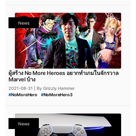
#
ผู้ว่ากทม.
#
ผลการเลือกตั้ง2022
#
กล้าcigarettes
#
Cigarette
#
CigaretteS
#
Roger_Films_Studio
#
thesims
#
Marvel
#
Marvel_Thanos
#
Princess_Hinghoi
#
gssspotted
#
Gssspotted
News
#
Arthur-Gssspotted
#
gssspotted_ข่าว
ผู้สร้าง No More Heroes อยากทำเกมในจักรวาล
Marvel บ้าง
2021-08-31
| By Grizzly Hammer
#
NoMoreHero
#
NoMoreHero3
#
MarvelousEntertainment
#
Actiongame
#
NintendoSwitch
#
marvel
#
marvelgames
News