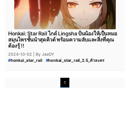
Honkai: Star Rail ไกด์ Lingsha ปั้นน้องให้เป็นหมอ
สมุนไพรชั้นนำสุดคิวต์ พร้อมความลับและสิ่งที่คุณ
ต้องรู้ !!
2024-10-02
| By JaeDY
#
honkai_star_rail
#
honkai_star_rail_2.5_ตัวละคร
#
honkai_star_rail_lingsha
#
lingsha_hsr
#
hsr_lingsha_ไกด์
#
lingsha_ไกด์
#
lingsha_ทีม
#
lingsha_lc
#
ไกด์_lingsha
#
hsr_2.5_phase_2_banner
1
#
lingsha_เปิดดีไหม
#
lingsha_ดีไหม
#
lingsha_เก่งไหม
#
lingsha_ตัวละคร
#
lingsha_รีวิว
#
lingsha_review
#
lingsha_guide
#
lingsha_ปั้น
#
lingsha_trace
#
lingsha_เทคนิค
#
lingsha_สกิล
#
lingsha_มาเมื่อไหร่
#
hsr2.5
#
lingsha_material
#
lingsha_ประวัติ
#
lingsha_wallpaper
#
lingsha_relic
#
lingsha_รีลิกส์
#
lingsha_เข้ากี่โมง
#
lingsha_เข้ายัง
#
hsr_2.5_tier_list
#
hsr_tier_list_2.5
#
hsr_tier_list_ล่าสุด