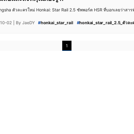
ingsha ตัวละครใหม่ Honkai: Star Rail 2.5 ซัพพอร์ต HSR ที่บอกเลยว่าสา
10-02
| By JaeDY
#
honkai_star_rail
#
honkai_star_rail_2.5_ตัวละ
#
lingsha_hsr
#
hsr_lingsha_ไกด์
#
lingsha_ไกด์
#
ไกด์_lingsha
#
hsr_2.5_phase_2_banner
#
lin
#
lingsha_เก่งไหม
#
lingsha_ตัวละคร
#
lingsha_รี
1
#
lingsha_guide
#
lingsha_ปั้น
#
lingsha_trace
#
lingsha_มาเมื่อไหร่
#
hsr2.5
#
lingsha_materia
#
lingsha_wallpaper
#
lingsha_relic
#
lingsha_รี
#
lingsha_เข้ายัง
#
hsr_2.5_tier_list
#
hsr_tier_li
#
hsr_ตัวละครไหนดี
#
hsr_ตัวไหนเก่ง
#
hsr_ตัวไหน
#
hsr_guide
#
honkai_star_rail_ไกด์
#
honkai_st