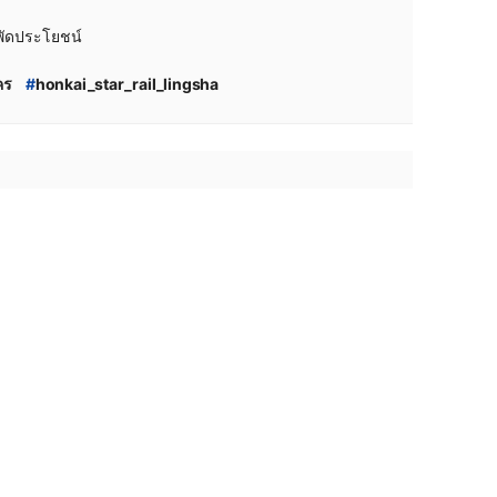
รพัดประโยชน์
คร
#
honkai_star_rail_lingsha
#
lingsha_ทีม
#
lingsha_lc
gsha_เปิดดีไหม
#
lingsha_ดีไหม
วิว
#
lingsha_review
#
lingsha_เทคนิค
#
lingsha_สกิล
l
#
lingsha_ประวัติ
ลิกส์
#
lingsha_เข้ากี่โมง
st_2.5
#
hsr_tier_list_ล่าสุด
ดี
#
lingshaเทคนิค
#
lingshaทีม
ar_rail_เทคนิค