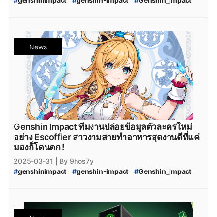
#
genshinimpact
#
genshin-impact
#
Genshin_Impact
#
HoYoverse
#
genshin-impact-patch
#
Genshin_Impact_5.5
#
Genshin_Impact_5.6
#
Genshin_Impact_5.7
#
Genshin_Impact_5.8
#
Genshin_Impact_6.0
#
Genshin_Impact_Sneznaya
#
Genshin_Impact_Natlan
News
#
Escoffier
#
Genshin_Impact_Escoffier
#
Escoffier_Genshin_impact
#
Ifa
#
Genshin_Impact_Ifa
#
Genshin_Impact_ข่าวใหม่
#
Genshin_Impact_Updates
#
Genshin_Impact_อัปเดต
#
Genshin_Impact_ข่าว
#
genshin_impact_Download
#
genshin_impact_โหลด
#
Playstation
#
PS5
#
Genshin_Impact_5_ดาว
#
PlayStation5
#
Playstation5
#
xbox
#
XboxSeriesS
#
Epicgamesstore
#
epicgame
#
epicgames
Genshin Impact ทีมงานปล่อยข้อมูลตัวละครใหม่
#
epicstore
#
Genshin_impact_Characters
อย่าง Escoffier สาวงามสายทำอาหารสุดงานดีที่แค่
#
Genshin_Impact_ตัวละคร_5_ดาว
#
HoYoPlay
มองก็โดนตก !
#
HoYoverse
2025-03-31
| By 9hos7y
#
genshinimpact
#
genshin-impact
#
Genshin_Impact
#
genshin-impact-patch
#
Genshin_Impact_5.5
#
Genshin_Impact_5.6
#
Escoffier
#
Genshin_Impact_Escoffier
#
Escoffier_Genshin_impact
#
Varesa