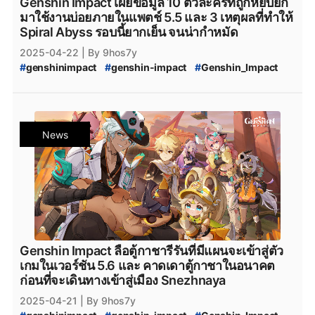
Genshin Impact เผยข้อมูล 10 ตัวละครที่ถูกหยิบยก
มาใช้งานบ่อยภายในแพตช์ 5.5 และ 3 เหตุผลที่ทำให้
Spiral Abyss รอบนี้ยากเย็น จนน่ากำหมัด
2025-04-22
| By 9hos7y
#
genshinimpact
#
genshin-impact
#
Genshin_Impact
#
genshin-impact-patch
#
Genshin_Impact_5.5
#
Genshin_Impact_5.6
#
Genshin_Impact_Spiral_Abyss
#
Spiral_Abyss
#
Spiral_Abyss_5.5
#
Genshin_Impact_Spiral_Abyss_5.5
#
Spiral_Abyss_5.6
News
#
Genshin_Impact_Spiral_Abyss_5.6
#
Genshin_Impact_Natlan
#
Escoffier
#
Genshin_Impact_Escoffier
#
Escoffier_Genshin_impact
#
Ifa
#
Genshin_Impact_Ifa
#
Genshin_Impact_ข่าวใหม่
#
Genshin_Impact_Updates
#
Genshin_Impact_อัปเดต
#
Genshin_Impact_ข่าว
#
genshin_impact_Download
#
genshin_impact_โหลด
#
Playstation
#
PS5
#
Genshin_Impact_5_ดาว
Genshin Impact ลือตู้กาชารีรันที่มีแผนจะเข้าสู่ตัว
#
PlayStation5
#
Playstation5
#
xbox
#
XboxSeriesS
เกมในเวอร์ชัน 5.6 และ คาดเดาตู้กาชาในอนาคต
#
Epicgamesstore
#
epicgame
#
epicgames
ก่อนที่จะเดินทางเข้าสู่เมือง Snezhnaya
#
epicstore
#
Genshin_impact_Characters
2025-04-21
| By 9hos7y
#
Genshin_Impact_ตัวละคร_5_ดาว
#
HoYoPlay