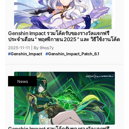
Genshin Impact รวมโค้ดรับของรางวัลแจกฟรี
ประจำเดือน " พฤศจิกายน 2025 " และ วิธีใช้งานโค้ด
2025-11-11
| By 9hos7y
#
Genshin_Impact
#
Genshin_Impact_Patch_6.1
#
Genshin_Impact_โค้ดฟรี_พฤศจิกายน_2025
#
Genshin_Impact_โค้ดฟรี_พฤศจิกายน
#
Genshin_Impact_Code_พฤศจิกายน_2025
#
Genshin_Impact_เพชรฟรี
#
โค้ดGenshinImpact
News
#
Primogemฟรี
#
GenshinImpactโค้ด
#
Nod-Krai
#
Genshin_Impact_Nod-Krai
#
GenshinImpactแจกโค้ด
#
genshinimpact
#
genshin_impact
#
Genshin_Impact_6.2
#
Epicgamesstore
#
epicgame
#
Genshin_Impact_ดาวน์โหลด
#
ดาวน์โหลดเกมฟรี
#
Genshin_Impact_โหลด
#
Genshin_Impact_Durin
#
Genshin_Impact_iOS
#
Genshin_Impact_Android
#
Genshin_Impact_Download
#
HoYoverse
#
HoYoPlay
Genshin Impact รวมโค้ดรับของรางวัลแจกฟรี