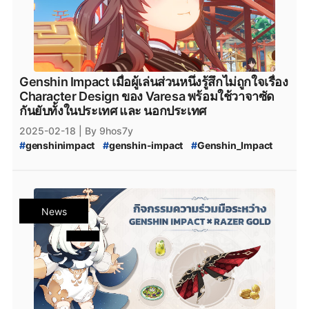
#
Genshin_Impact_กาชา
#
Genshin_Impact_Updates
#
Genshin_Impact_อัปเดต
#
Genshin_Impact_ข่าว
#
genshin_impact_Download
#
genshin_impact_โหลด
#
Playstation
#
PS5
#
Genshin_Impact_5_ดาว
#
Genshin_Impact_Natlan
#
Genshin_Impact_Natlan_Characters
Genshin Impact เมื่อผู้เล่นส่วนหนึ่งรู้สึกไม่ถูกใจเรื่อง
#
Genshin_Impact_Patch_5.3
Character Design ของ Varesa พร้อมใช้วาจาซัด
#
Genshin_Impact_New_Map_Natlan
#
Natlan
กันยับทั้งในประเทศ และ นอกประเทศ
#
PCgame
#
ConsoleGame
#
MobileGame
2025-02-18
| By 9hos7y
#
Epicgamesstore
#
epicgame
#
genshinimpact
#
genshin-impact
#
Genshin_Impact
#
Genshin_Impact_Cosplay
#
Genshin_Impact_News
#
Varesa
#
Genshin_Impact_Varesa
#
Iansan
#
Genshin_Impact_Iansan
#
genshin-impact-patch
#
Genshin_Impact_5.5
#
Genshin_Impact_ข่าวใหม่
#
Genshin_Impact_ข่าวลือ
#
Genshin_Impact_กาชา_5.5
News
#
Genshin_Impact_กาชา
#
Genshin_Impact_Updates
#
Genshin_Impact_อัปเดต
#
Genshin_Impact_ข่าว
#
genshin_impact_Download
#
genshin_impact_โหลด
#
Playstation
#
PS5
#
Genshin_Impact_5_ดาว
#
Genshin_Impact_Natlan
#
Genshin-Impact-Inazuma
#
Genshin_Impact_Inazuma
#
PlayStation5
#
Playstation5
#
Steam
#
เกมsteam
#
steam
#
xbox