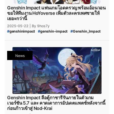
Genshin Impact แฟนเกมโอดครวญ พร้อมอ้อนวอน
ขอให้ทีมงาน HoYoverse เพิ่มตัวละครเพศชายให้
เยอะกว่านี้
2025-05-22
| By 9hos7y
#
genshinimpact
#
genshin-impact
#
Genshin_Impact
#
Genshin_Impact_5.6
#
Genshin_Impact_5.7
#
Honkai_Star_Rail
#
HSR
#
Honkai_Star_Rail_3.3
#
Zenless_Zone_Zero
#
ZZZ
#
Genshin_Impact_Characters
News
#
Honkai_Star_Rail_Characters
#
Zenless_Zone_Zero_Characters
#
Reddit
#
Teyvat
#
Genshin_Impact_Teyvat
#
Genshin_Impact_ดาวน์โหลด
#
Genshin_Impact_Download
#
Genshin_Impact_Patch
#
Genshin_Impact_แพตช์
#
HoYoplay
#
HoYoverse
Genshin Impact ลือตู้กาชารีรันภายในตัวเกม
เวอร์ชัน 5.7 และ คาดเดาการอัปเดตแพตช์หลังจากนี้
ก่อนก้าวเข้าสู่ Nod-Krai