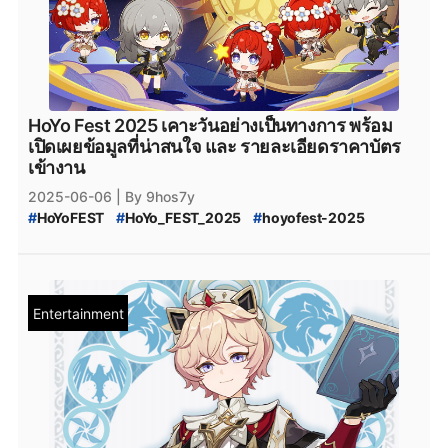
#
genshin_impact
#
Genshin_Impact_5.7
#
Epicgamesstore
#
epicgame
#
Genshin_Impact_ดาวน์โหลด
#
ดาวน์โหลดเกมฟรี
#
Genshin_Impact_โหลด
#
Genshin_Impact_Patch_5.7
#
Genshin_Impact_Patch_5.6
#
Genshin_Impact_Skirk
#
Genshin_Impact_iOS
#
Genshin_Impact_Android
HoYo Fest 2025 เคาะวันอย่างเป็นทางการ พร้อม
#
Genshin_Impact_Download
#
HoYoverse
#
HoYoPlay
เปิดเผยข้อมูลที่น่าสนใจ และ รายละเอียดราคาบัตร
เข้างาน
2025-06-06
| By 9hos7y
#
HoYoFEST
#
HoYo_FEST_2025
#
hoyofest-2025
#
HoYoFEST2025
#
genshinimpact
#
genshin-impact
#
Genshin_Impact
#
Honkai_Star_Rail
#
HSR
#
Zenless_Zone_Zero
#
ZZZ
#
Teyvat
#
Genshin_Impact_Teyvat
#
Genshin_Impact_ดาวน์โหลด
Entertainment
#
Genshin_Impact_Download
#
Genshin_Impact_Patch
#
Genshin_Impact_แพตช์
#
HoYoplay
#
HoYoverse
#
GenshinImpact
#
HonkaiImpact3
#
HonkaiStarRail
#
ZenlessZoneZero
#
StarRail
#
zzzero