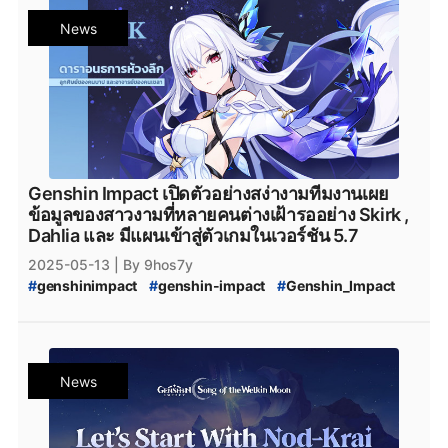
#
Genshin_Impact_กาชา
#
genshin_impact_Download
News
#
genshin_impact_โหลด
#
PCgame
#
ConsoleGame
#
MobileGame
#
Epicgamesstore
#
epicgame
#
Genshin_Impact_Cosplay
#
Zenless_Zone_Zero_Cosplay
#
Cosplayer
#
Escoffier
#
Genshin_Impact_Escoffier
Genshin Impact เปิดตัวอย่างสง่างามทีมงานเผย
ข้อมูลของสาวงามที่หลายคนต่างเฝ้ารออย่าง Skirk ,
Dahlia และ มีแผนเข้าสู่ตัวเกมในเวอร์ชัน 5.7
2025-05-13
| By 9hos7y
#
genshinimpact
#
genshin-impact
#
Genshin_Impact
#
Genshin_Impact_5.6
#
Genshin_Impact_5.7
#
Nod-Krai
#
Genshin_Impact_Nod-Krai
#
NodKrai
#
Teyvat
#
Genshin_Impact_Teyvat
#
Genshin_Impact_ดาวน์โหลด
News
#
Genshin_Impact_Download
#
Genshin_Impact_Patch
#
Genshin_Impact_แพตช์
#
Skirk
#
Skirk_Leak
#
Skirk_Genhin_Impact
#
Genshin_Impact_Skirk