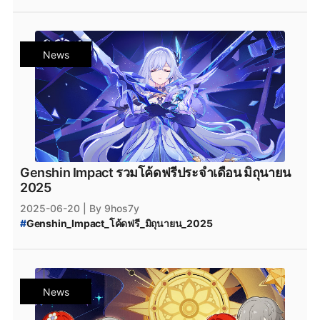
#
HoYoFEST2025
#
genshinimpact
#
genshin-impact
#
Genshin_Impact
#
Honkai_Star_Rail
#
HSR
#
Zenless_Zone_Zero
#
ZZZ
#
Teyvat
#
Genshin_Impact_Teyvat
#
Genshin_Impact_ดาวน์โหลด
News
#
Genshin_Impact_Download
#
Genshin_Impact_Patch
#
Genshin_Impact_แพตช์
#
HoYoplay
#
HoYoverse
#
GenshinImpact
#
HonkaiImpact3
#
HonkaiStarRail
#
ZenlessZoneZero
#
StarRail
#
zzzero
#
Honkai_Star_Rail_3.4
#
Honkai_Star_Rail_3.3
Genshin Impact รวมโค้ดฟรีประจำเดือน มิถุนายน
2025
2025-06-20
| By 9hos7y
#
Genshin_Impact_โค้ดฟรี_มิถุนายน_2025
#
Genshin_Impact_โค้ดฟรี_มิถุนายน
#
Genshin_Impact_เพชรฟรี
#
โค้ดฟรี
#
โค้ดGenshinImpact
#
เพชรฟรี
#
Primogemฟรี
#
Moraฟรี
#
แจกไอเทมฟรี
#
GenshinImpactโค้ด
News
#
โค้ดเกมฟรี
#
GenshinImpactเพชรฟรี
#
แจกเพชรฟรี
#
GenshinImpactแจกโค้ด
#
genshinimpact