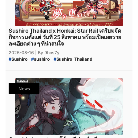
#
GenshinImpactแจกโค้ด
#
genshinimpact
#
genshin_impact
#
Genshin_Impact_5.8
#
Epicgamesstore
#
epicgame
#
Genshin_Impact_ดาวน์โหลด
#
ดาวน์โหลดเกมฟรี
#
Genshin_Impact_โหลด
#
Genshin_Impact_Ineffa
Sushiro Thailand x Honkai: Star Rail เตรียมจัด
#
Genshin_Impact_iOS
#
Genshin_Impact_Android
กิจกรรมตั้งแต่ วันที่ 25 สิงหาคม พร้อมเปิดเผยราย
#
Genshin_Impact_Download
#
HoYoverse
#
HoYoPlay
ละเอียดต่าง ๆ ที่น่าสนใจ
2025-08-16
| By 9hos7y
#
Sushiro
#
sushiro
#
Sushiro_Thailand
#
Sushiro_Thailand_x_Honkai:_Star_Rail
#
Sushiro_Thailand_x_HSR
#
Sushiro_Collaboration
#
HonkaiStarRail
#
Honkai_Star_Rail_3.5
#
Honkai_Star_Rail_เวอร์ชัน_3.5
News
#
Honkai_Star_Rail_Hyacine
#
Hyacine
#
Honkai_Star_Rail_3.5_แจกฟรี
#
HSR_วิธีหาเพชร
#
HSR_วิธีหา_Stellar_Jade
#
HSR_เติมเพชร
#
HSR_June_2025_โค้ด
#
โค้ดฟรี
#
Honkai_Star_Rail_Anaxa
#
HonkaiFreeCodes
#
HonkaiTH
#
เกมมือถือ
#
genshinimpact
#
genshin-impact
#
Genshin_Impact
#
genshin-impact-patch