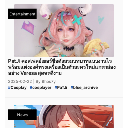
#
Genshin_Impact_สรุปแพตช์
#
Genshin_Impact_Varesa
#
Genshin_Impact_Iansan
#
Genshin_Impact_Code
Entertainment
#
Genshin_Code
#
Genshin_Impact_โค้ด
#
Genshin_Impact_สรุปแพตช์_5.5
#
Genshin_Impact_ข่าวใหม่
#
Genshin_Impact_ข่าวลือ
#
Genshin_Impact_กาชา_5.5
#
Genshin_Impact_กาชา
#
Genshin_Impact_Updates
#
Genshin_Impact_อัปเดต
#
Genshin_Impact_ข่าว
#
genshin_impact_Download
#
genshin_impact_โหลด
#
Playstation
#
PS5
#
Genshin_Impact_5_ดาว
#
Genshin_Impact_Natlan
PatJi คอสเพลย์เยอร์ชื่อดังสวมบทบาทแบบงานไว
#
PlayStation5
#
Playstation5
#
Steam
#
เกมsteam
พร้อมแต่งองค์ทรงเครื่องเป็นตัวละครใหม่แกะกล่อง
#
steam
#
xbox
#
XboxSeriesS
#
เกมใหม่steam
อย่าง Varesa สุดจะดีงาม
#
Epicgamesstore
#
epicgame
#
epicgames
2025-02-22
| By 9hos7y
#
epicstore
#
Genshin_impact_Characters
#
Cosplay
#
cosplayer
#
PaTJi
#
blue_archive
#
Genshin_Impact_ตัวละคร_5_ดาว
#
Blue_Archive
#
Dandadan
#
DANDADAN
#
genshinimpact
#
genshin-impact
#
Genshin_Impact
#
Varesa
#
Genshin_Impact_Varesa
#
Iansan
#
Genshin_Impact_Iansan
#
genshin-impact-patch
News
#
Genshin_Impact_5.5
#
Genshin_Impact_ข่าวใหม่
#
Genshin_Impact_ข่าวลือ
#
Genshin_Impact_กาชา_5.5