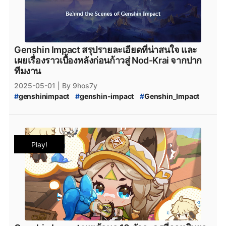
#
Genshin_Impact_Skirk_คือใคร
#
Genshin_Impact_Abyss
#
Genshin_Impact_Escoffier
#
Escoffier
#
HoYoplay
Genshin Impact สรุปรายละเอียดที่น่าสนใจ และ
เผยเรื่องราวเบื้องหลังก่อนก้าวสู่ Nod-Krai จากปาก
ทีมงาน
2025-05-01
| By 9hos7y
#
genshinimpact
#
genshin-impact
#
Genshin_Impact
#
Genshin_Impact_Code
#
Genshin_Impact_Redeem_Code
#
Genshin_Impact_5.5_Code
#
Genshin_Impact_5.6_Code
#
Nod-Krai
Play!
#
Genshin_Impact_Nod-Krai
#
NodKrai
#
Teyvat
#
Genshin_Impact_Teyvat
#
Genshin_Impact_ดาวน์โหลด
#
Genshin_Impact_Download
#
Genshin_Impact_Patch
#
Genshin_Impact_แพตช์