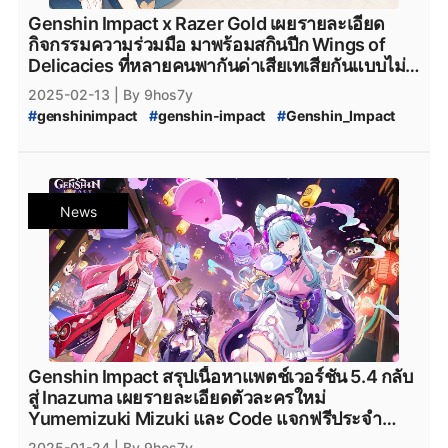
#
XboxSeriesS
#
เกมใหม่steam
#
Epicgamesstore
Genshin Impact x Razer Gold เผยรายละเอียด
#
epicgame
#
epicgames
#
epicstore
กิจกรรมความร่วมมือ มาพร้อมสกินปีก Wings of
#
Genshin_impact_Characters
#
Paimon.moe
#
Paimon
Delicacies ที่หลายคนพากันด่าเสียเทเสียกันแบบไม่
#
Paimon_moe
หยุด
2025-02-13
| By 9hos7y
#
genshinimpact
#
genshin-impact
#
Genshin_Impact
#
genshin-impact-patch
#
genshin-impact-5.4
#
Genshin_Impact_5.4
#
Razer
#
razer_gold
#
Razer_Gold
#
RazerGold
#
Genshin_Impact_Collaboration
News
#
Genshin_Impact_Collab
#
KFC
#
McDonald's
#
McDonald's_x_Genshin_Impact
#
Genshin_Impact_x_McDonald's
#
KFC_Collaboration
#
KFC_Collab
#
Genshin_Impact_Natlan
#
genshin_impact_Download
#
genshin_impact_โหลด
#
genshin_impact_แจกเพชร
#
genshin_impact_เพชรฟรี
#
Genshin_Impact_Primogem
#
Playstation
#
PS5
#
PlayStation5
#
Playstation5
#
xbox
#
XboxSeriesX
Genshin Impact สรุปเนื้อหาแพตช์เวอร์ชัน 5.4 กลับ
#
XboxSeriesS
#
Epicgamesstore
#
epicgame
สู่ Inazuma เผยรายละเอียดตัวละครใหม่
#
epicgames
#
epicstore
Yumemizuki Mizuki และ Code แจกฟรีประจำ
#
Genshin_Impact_Wings_of_Delicacies
แพตช์
2025-01-24
| By 9hos7y