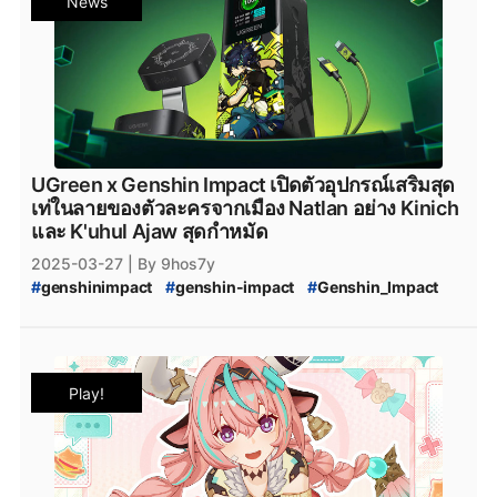
News
#
Genshin_Impact_Varesa
#
Genshin_Impact_ข่าวใหม่
#
Genshin_Impact_Updates
#
Genshin_Impact_อัปเดต
#
Genshin_Impact_ข่าว
#
genshin_impact_Download
#
genshin_impact_โหลด
#
Playstation
#
PS5
#
Genshin_Impact_5_ดาว
#
Genshin_Impact_Natlan
#
PlayStation5
#
Playstation5
#
xbox
#
XboxSeriesS
#
Epicgamesstore
#
epicgame
#
epicgames
#
epicstore
#
Genshin_impact_Characters
UGreen x Genshin Impact เปิดตัวอุปกรณ์เสริมสุด
#
Genshin_Impact_ตัวละคร_5_ดาว
#
HoYoPlay
เท่ในลายของตัวละครจากเมือง Natlan อย่าง Kinich
#
HoYoverse
และ K'uhul Ajaw สุดกำหมัด
2025-03-27
| By 9hos7y
#
genshinimpact
#
genshin-impact
#
Genshin_Impact
#
Ugreen
#
Ugreen_x_Genshin_Impact
#
Genshin_Impact_Collaboration
#
Ugreen_Collaboration
#
Ugreen_Thailand
#
สาย_Type-C
#
Type-C
#
iPhone
Play!
#
genshin-impact-patch
#
Genshin_Impact_5.5
#
Genshin_Impact_5.5_บั๊ก
#
Genshin_Impact_5.5_Bug
#
Genshin_Impact_5.5_เข้าเกมไม่ได้
#
Varesa
#
Genshin_Impact_Varesa
#
Genshin_Impact_5.5_วิธีแก้ไข