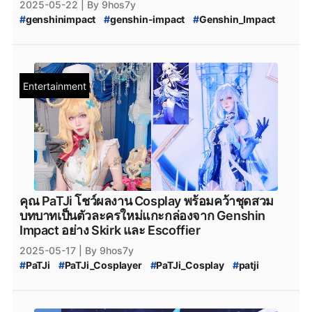
2025-05-22
| By 9hos7y
#
genshinimpact
#
genshin-impact
#
Genshin_Impact
#
Genshin_Impact_5.6
#
Genshin_Impact_5.7
#
Reddit
#
Nod-Krai
#
Genshin_Impact_Nod-Krai
#
NodKrai
#
Teyvat
#
Genshin_Impact_Teyvat
#
Genshin_Impact_Skirk
#
Genshin_Impact_Mavuika
Entertainment
#
Genshin_Impact_ดาวน์โหลด
#
Genshin_Impact_Download
#
Genshin_Impact_Patch
#
Genshin_Impact_แพตช์
#
HoYoplay
#
HoYoverse
คุณ PaTJi โชว์ผลงาน Cosplay พร้อมคว้าชุดสวม
บทบาทเป็นตัวละครใหม่แกะกล่องจาก Genshin
Impact อย่าง Skirk และ Escoffier
2025-05-17
| By 9hos7y
#
PaTJi
#
PaTJi_Cosplayer
#
PaTJi_Cosplay
#
patji
#
Cosplay
#
cosplayer
#
blue_archive
#
Blue_Archive
#
genshinimpact
#
genshin-impact
#
Genshin_Impact
#
Genshin_Impact_Skirk
#
Skirk
#
Zenless_Zone_Zero