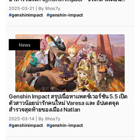
เมษายน 2025 นี้
2025-03-21
| By 9hos7y
#
genshinimpact
#
genshin-impact
#
Genshin-Impact-Lantern_Rite
#
Genshin_Impact
#
genshin-impact-patch
#
Genshin_Impact_5.5
#
Genshin_Impact_ข่าวใหม่
#
Genshin_Impact_Updates
#
Genshin_Impact_อัปเดต
#
Genshin_Impact_ข่าว
News
#
genshin_impact_Download
#
genshin_impact_โหลด
#
Playstation
#
PS5
#
Genshin_Impact_5_ดาว
#
Genshin_Impact_Natlan
#
PlayStation5
#
Playstation5
#
Steam
#
เกมsteam
#
steam
#
xbox
#
XboxSeriesS
#
เกมใหม่steam
#
Epicgamesstore
#
epicgame
#
epicgames
#
epicstore
#
Genshin_impact_Characters
#
Genshin_Impact_ตัวละคร_5_ดาว
#
Genshin_Impact_Recipe
#
Teyvat_Recipe
Genshin Impact สรุปเนื้อหาแพตช์เวอร์ชัน 5.5 เปิด
#
Genshin_Impact_เมนูอาหาร
ตัวสาวน้อยน่ารักคนใหม่ Varesa และ อัปเดตจุด
#
Genshin_Impact_ทำอาหาร
#
Genshin_Impact_สูตรลับ
สำรวจสุดท้ายของเมือง Natlan
#
Genshin_Impact_Teyvat
#
KADOKAWA
#
Kadokawa
2025-03-14
| By 9hos7y
#
genshinimpact
#
genshin-impact
#
Genshin-Impact-Lantern_Rite
#
Genshin_Impact
#
genshin-impact-patch
#
Genshin_Impact_5.5