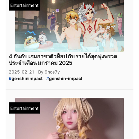
#
Genshin_Impact_Iansan
#
genshin-impact-patch
Entertainment
#
Genshin_Impact_5.5
#
Genshin_Impact_ข่าวใหม่
#
Genshin_Impact_ข่าวลือ
#
Genshin_Impact_กาชา_5.5
#
Genshin_Impact_กาชา
#
Genshin_Impact_Updates
#
Genshin_Impact_อัปเดต
#
Genshin_Impact_ข่าว
#
genshin_impact_Download
#
genshin_impact_โหลด
#
Playstation
#
PS5
#
Genshin_Impact_5_ดาว
#
Genshin_Impact_Natlan
#
Genshin_Impact_Natlan_Characters
4 อันดับ เกมกาชาตัวท็อป กับ รายได้สุดพุ่งพรวด
#
Genshin_Impact_Patch_5.3
ประจำเดือน มกราคม 2025
#
Genshin_Impact_New_Map_Natlan
#
Natlan
2025-02-21
| By 9hos7y
#
PCgame
#
ConsoleGame
#
MobileGame
#
genshinimpact
#
genshin-impact
#
Epicgamesstore
#
epicgame
#
Genshin-Impact-Lantern_Rite
#
Genshin_Impact
#
Genshin_Impact_Cosplay
#
Genshin_Impact_News
#
genshin-impact-patch
#
Genshin_Impact_5.3
#
Genshin_Impact_5.4
#
Love_and_Deepspace
#
LoveandDeepspace
#
Honkai_Star_Rail
Entertainment
#
Honkai:Star_Rail
#
pokemon
#
Pokemon
#
Pokémon_TCG_Pocket
#
Pokémon
#
Pokémon_TCG
#
Pokemon_TCG
#
InFold_Pte
#
InFold
#
เกมมือถือ
#
เกมมือถือน่าเล่น
#
ข่าวเกมมือถือ
#
เกมมือถือใหม่
#
ข่าวเกม
#
ข่าว_Collaboration
#
PCgame
#
MobileGame