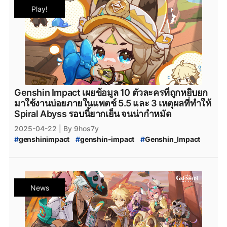
#
Genshin_Impact_5.6_Code
#
Nod-Krai
Play!
#
Genshin_Impact_Nod-Krai
#
NodKrai
#
Teyvat
#
Genshin_Impact_Teyvat
#
Genshin_Impact_ดาวน์โหลด
#
Genshin_Impact_Download
#
Genshin_Impact_Patch
#
Genshin_Impact_แพตช์
Genshin Impact เผยข้อมูล 10 ตัวละครที่ถูกหยิบยก
มาใช้งานบ่อยภายในแพตช์ 5.5 และ 3 เหตุผลที่ทำให้
Spiral Abyss รอบนี้ยากเย็น จนน่ากำหมัด
2025-04-22
| By 9hos7y
#
genshinimpact
#
genshin-impact
#
Genshin_Impact
#
genshin-impact-patch
#
Genshin_Impact_5.5
#
Genshin_Impact_5.6
#
Genshin_Impact_Spiral_Abyss
#
Spiral_Abyss
#
Spiral_Abyss_5.5
#
Genshin_Impact_Spiral_Abyss_5.5
#
Spiral_Abyss_5.6
News
#
Genshin_Impact_Spiral_Abyss_5.6
#
Genshin_Impact_Natlan
#
Escoffier
#
Genshin_Impact_Escoffier
#
Escoffier_Genshin_impact
#
Ifa
#
Genshin_Impact_Ifa