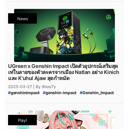
#
Genshin_Impact_5.6
#
Escoffier
#
Genshin_Impact_Escoffier
#
Escoffier_Genshin_impact
#
Varesa
News
#
Genshin_Impact_Varesa
#
Genshin_Impact_ข่าวใหม่
#
Genshin_Impact_Updates
#
Genshin_Impact_อัปเดต
#
Genshin_Impact_ข่าว
#
genshin_impact_Download
#
genshin_impact_โหลด
#
Playstation
#
PS5
#
Genshin_Impact_5_ดาว
#
Genshin_Impact_Natlan
#
PlayStation5
#
Playstation5
#
xbox
#
XboxSeriesS
#
Epicgamesstore
#
epicgame
#
epicgames
#
epicstore
#
Genshin_impact_Characters
UGreen x Genshin Impact เปิดตัวอุปกรณ์เสริมสุด
#
Genshin_Impact_ตัวละคร_5_ดาว
#
HoYoPlay
เท่ในลายของตัวละครจากเมือง Natlan อย่าง Kinich
#
HoYoverse
และ K'uhul Ajaw สุดกำหมัด
2025-03-27
| By 9hos7y
#
genshinimpact
#
genshin-impact
#
Genshin_Impact
#
Ugreen
#
Ugreen_x_Genshin_Impact
#
Genshin_Impact_Collaboration
#
Ugreen_Collaboration
#
Ugreen_Thailand
#
สาย_Type-C
#
Type-C
#
iPhone
Play!
#
genshin-impact-patch
#
Genshin_Impact_5.5
#
Genshin_Impact_5.5_บั๊ก
#
Genshin_Impact_5.5_Bug