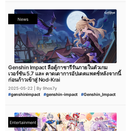
#
Honkai_Star_Rail
#
HSR
#
Honkai_Star_Rail_3.3
#
Zenless_Zone_Zero
#
ZZZ
#
Genshin_Impact_Characters
News
#
Honkai_Star_Rail_Characters
#
Zenless_Zone_Zero_Characters
#
Reddit
#
Teyvat
#
Genshin_Impact_Teyvat
#
Genshin_Impact_ดาวน์โหลด
#
Genshin_Impact_Download
#
Genshin_Impact_Patch
#
Genshin_Impact_แพตช์
#
HoYoplay
#
HoYoverse
Genshin Impact ลือตู้กาชารีรันภายในตัวเกม
เวอร์ชัน 5.7 และ คาดเดาการอัปเดตแพตช์หลังจากนี้
ก่อนก้าวเข้าสู่ Nod-Krai
2025-05-22
| By 9hos7y
#
genshinimpact
#
genshin-impact
#
Genshin_Impact
#
Genshin_Impact_5.6
#
Genshin_Impact_5.7
#
Reddit
#
Nod-Krai
#
Genshin_Impact_Nod-Krai
#
NodKrai
#
Teyvat
#
Genshin_Impact_Teyvat
#
Genshin_Impact_Skirk
#
Genshin_Impact_Mavuika
Entertainment
#
Genshin_Impact_ดาวน์โหลด