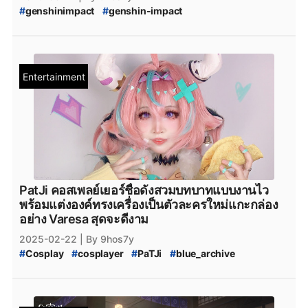
#
genshinimpact
#
genshin-impact
#
Genshin-Impact-Lantern_Rite
#
Genshin_Impact
#
genshin-impact-patch
#
Genshin_Impact_5.5
#
Genshin_Impact_สรุปแพตช์
#
Genshin_Impact_Varesa
#
Genshin_Impact_Iansan
#
Genshin_Impact_Code
Entertainment
#
Genshin_Code
#
Genshin_Impact_โค้ด
#
Genshin_Impact_สรุปแพตช์_5.5
#
Genshin_Impact_ข่าวใหม่
#
Genshin_Impact_ข่าวลือ
#
Genshin_Impact_กาชา_5.5
#
Genshin_Impact_กาชา
#
Genshin_Impact_Updates
#
Genshin_Impact_อัปเดต
#
Genshin_Impact_ข่าว
#
genshin_impact_Download
#
genshin_impact_โหลด
#
Playstation
#
PS5
#
Genshin_Impact_5_ดาว
#
Genshin_Impact_Natlan
PatJi คอสเพลย์เยอร์ชื่อดังสวมบทบาทแบบงานไว
#
PlayStation5
#
Playstation5
#
Steam
#
เกมsteam
พร้อมแต่งองค์ทรงเครื่องเป็นตัวละครใหม่แกะกล่อง
#
steam
#
xbox
#
XboxSeriesS
#
เกมใหม่steam
อย่าง Varesa สุดจะดีงาม
#
Epicgamesstore
#
epicgame
#
epicgames
2025-02-22
| By 9hos7y
#
epicstore
#
Genshin_impact_Characters
#
Cosplay
#
cosplayer
#
PaTJi
#
blue_archive
#
Genshin_Impact_ตัวละคร_5_ดาว
#
Blue_Archive
#
Dandadan
#
DANDADAN
#
genshinimpact
#
genshin-impact
#
Genshin_Impact
#
Varesa
#
Genshin_Impact_Varesa
#
Iansan