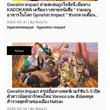
#
epicgames
#
epicstore
#
Genshin_impact_Characters
Genshin Impact สายสะสมถูกใจสิ่งนี้ เมื่อทาง
#
Genshin_Impact_ตัวละคร_5_ดาว
#
HoYoPlay
KADOKAWA เตรียมวางขายหนังสือ " รวมเมนู
#
HoYoverse
อาหารในโลก Genshin Impact " ช่วงกลางเดือน
เมษายน 2025 นี้
2025-03-21
| By 9hos7y
#
genshinimpact
#
genshin-impact
#
Genshin-Impact-Lantern_Rite
#
Genshin_Impact
#
genshin-impact-patch
#
Genshin_Impact_5.5
#
Genshin_Impact_ข่าวใหม่
#
Genshin_Impact_Updates
#
Genshin_Impact_อัปเดต
#
Genshin_Impact_ข่าว
News
#
genshin_impact_Download
#
genshin_impact_โหลด
#
Playstation
#
PS5
#
Genshin_Impact_5_ดาว
#
Genshin_Impact_Natlan
#
PlayStation5
#
Playstation5
#
Steam
#
เกมsteam
#
steam
#
xbox
#
XboxSeriesS
#
เกมใหม่steam
#
Epicgamesstore
#
epicgame
#
epicgames
#
epicstore
#
Genshin_impact_Characters
#
Genshin_Impact_ตัวละคร_5_ดาว
#
Genshin_Impact_Recipe
#
Teyvat_Recipe
Genshin Impact สรุปเนื้อหาแพตช์เวอร์ชัน 5.5 เปิด
#
Genshin_Impact_เมนูอาหาร
ตัวสาวน้อยน่ารักคนใหม่ Varesa และ อัปเดตจุด
#
Genshin_Impact_ทำอาหาร
#
Genshin_Impact_สูตรลับ
สำรวจสุดท้ายของเมือง Natlan
#
Genshin_Impact_Teyvat
#
KADOKAWA
#
Kadokawa
2025-03-14
| By 9hos7y