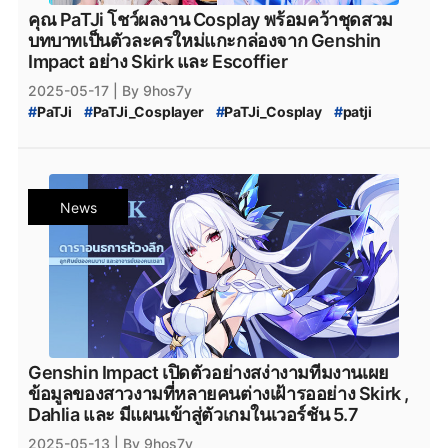
คุณ PaTJi โชว์ผลงาน Cosplay พร้อมคว้าชุดสวม
บทบาทเป็นตัวละครใหม่แกะกล่องจาก Genshin
Impact อย่าง Skirk และ Escoffier
2025-05-17
| By 9hos7y
#
PaTJi
#
PaTJi_Cosplayer
#
PaTJi_Cosplay
#
patji
#
Cosplay
#
cosplayer
#
blue_archive
#
Blue_Archive
#
genshinimpact
#
genshin-impact
#
Genshin_Impact
#
Genshin_Impact_Skirk
#
Skirk
#
Zenless_Zone_Zero
#
Genshin_Impact_กาชา
#
genshin_impact_Download
News
#
genshin_impact_โหลด
#
PCgame
#
ConsoleGame
#
MobileGame
#
Epicgamesstore
#
epicgame
#
Genshin_Impact_Cosplay
#
Zenless_Zone_Zero_Cosplay
#
Cosplayer
#
Escoffier
#
Genshin_Impact_Escoffier
Genshin Impact เปิดตัวอย่างสง่างามทีมงานเผย
ข้อมูลของสาวงามที่หลายคนต่างเฝ้ารออย่าง Skirk ,
Dahlia และ มีแผนเข้าสู่ตัวเกมในเวอร์ชัน 5.7
2025-05-13
| By 9hos7y