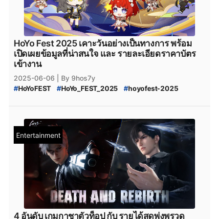
#
Honkai_Star_Rail_3.4
#
Honkai_Star_Rail_3.3
HoYo Fest 2025 เคาะวันอย่างเป็นทางการ พร้อม
เปิดเผยข้อมูลที่น่าสนใจ และ รายละเอียดราคาบัตร
เข้างาน
2025-06-06
| By 9hos7y
#
HoYoFEST
#
HoYo_FEST_2025
#
hoyofest-2025
#
HoYoFEST2025
#
genshinimpact
#
genshin-impact
#
Genshin_Impact
#
Honkai_Star_Rail
#
HSR
#
Zenless_Zone_Zero
#
ZZZ
#
Teyvat
#
Genshin_Impact_Teyvat
#
Genshin_Impact_ดาวน์โหลด
Entertainment
#
Genshin_Impact_Download
#
Genshin_Impact_Patch
#
Genshin_Impact_แพตช์
#
HoYoplay
#
HoYoverse
#
GenshinImpact
#
HonkaiImpact3
#
HonkaiStarRail
#
ZenlessZoneZero
#
StarRail
#
zzzero
4 อันดับ เกมกาชาตัวท็อป กับ รายได้สุดพุ่งพรวด