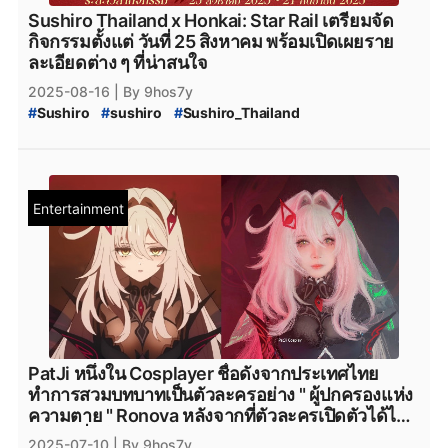
#
Secretlab_Titan_T1_Edition
#
Titan_T1_Edition
Sushiro Thailand x Honkai: Star Rail เตรียมจัด
#
Secretlab_Gaming_Chair
#
Gaming_Chair_T1
กิจกรรมตั้งแต่ วันที่ 25 สิงหาคม พร้อมเปิดเผยราย
#
Secretlab_Omega_T1_Edition
#
Secretlab_Omega_T1
ละเอียดต่าง ๆ ที่น่าสนใจ
#
Omega_T1_Edition
#
Gaming_Chair_Omega
2025-08-16
| By 9hos7y
#
Secretlab_Titan_Evo_T1_Edition
#
Sushiro
#
sushiro
#
Sushiro_Thailand
#
Secretlab_Titan_Evo_T1
#
Titan_Evo_T1_Edition
#
Sushiro_Thailand_x_Honkai:_Star_Rail
#
Gaming_Chair_Titan_Evo
#
Sushiro_Thailand_x_HSR
#
Sushiro_Collaboration
#
Secretlab_MAGNUS_Pro_T1_Edition
#
HonkaiStarRail
#
Honkai_Star_Rail_3.5
#
Secretlab_MAGNUS_Pro_T1
#
Honkai_Star_Rail_เวอร์ชัน_3.5
#
MAGNUS_Pro_T1_Edition
#
Secretlab_Desk
Entertainment
#
Honkai_Star_Rail_Hyacine
#
Hyacine
#
Gaming_Desk_MAGNUS
#
Cyberpunk:Edgerunners
#
Honkai_Star_Rail_3.5_แจกฟรี
#
HSR_วิธีหาเพชร
#
Cyberpunk_Edgerunners
#
HSR_วิธีหา_Stellar_Jade
#
HSR_เติมเพชร
#
HSR_June_2025_โค้ด
#
โค้ดฟรี
#
Honkai_Star_Rail_Anaxa
#
HonkaiFreeCodes
#
HonkaiTH
#
เกมมือถือ
#
genshinimpact
#
genshin-impact
#
Genshin_Impact
#
genshin-impact-patch
PatJi หนึ่งใน Cosplayer ชื่อดังจากประเทศไทย
#
Genshin_Impact_Sangonomiya_Kokomi
ทำการสวมบทบาทเป็นตัวละครอย่าง " ผู้ปกครองแห่ง
#
genshin_impact_ayaka
#
genshin_impact_ayato
ความตาย " Ronova หลังจากที่ตัวละครเปิดตัวได้ไม่
#
Genshin_Impact_x_Sushiro
#
genshin_x_sushiro
ถึง 24 ชั่วโมง
2025-07-10
| By 9hos7y