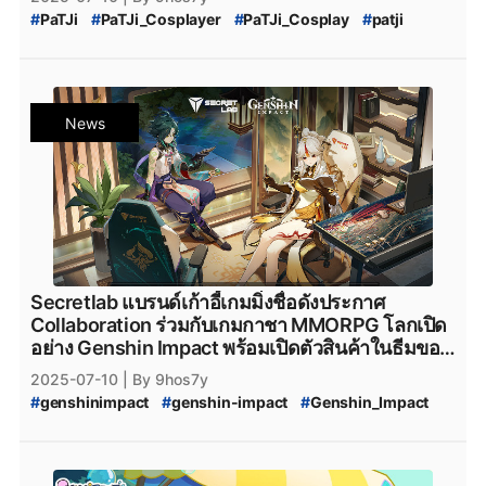
#
Genshin_Impact_Collaboration
#
PaTJi
#
PaTJi_Cosplayer
#
PaTJi_Cosplay
#
patji
#
Genshin_Impact_Collaboration_Sushiro
#
Cosplay
#
cosplayer
#
genshinimpact
#
genshin-impact-5.0
#
Genshin_Impact_5.0
#
genshin-impact
#
Genshin_Impact
#
Genshin_Impact_Natlan
#
genshin_impact_Download
#
Genshin_Impact_Ronova
#
Ronova
#
genshin_impact_โหลด
#
genshin_impact_แจกเพชร
#
Genshin_Impact_4_Shades
#
genshin_impact_เพชรฟรี
#
Playstation
#
PS5
News
#
Genshin_Impact_Nod-Krai
#
Genshin_Impact_กาชา
#
Genshin_Impact_4_ดาว
#
Genshin_Impact_5_ดาว
#
WuWa
#
WutheringWaves
#
Wuthering_Waves
#
Genshin_Impact_Fontaine
#
PlayStation5
#
Cantarella
#
WuWa_Cantarella
#
Playstation5
#
Steam
#
เกมsteam
#
steam
#
xbox
#
Wuthering_Waves_Cantarella
#
Honkai_Star_Rail
#
XboxSeriesX
#
XboxSeriesS
#
เกมใหม่steam
#
Honkai:Star_Rail
#
Saber
#
Honkai_Star_Rail_Saber
#
Epicgamesstore
#
epicgame
#
epicgames
#
Fate/Stay_Night
#
epicstore
#
Honkai_Star_Rail_x_Fate_Stay_Night_Unlimited_Blade_Works
#
Fate/Stay_Night_Unlimited_Blade_Works
Secretlab แบรนด์เก้าอี้เกมมิ่งชื่อดังประกาศ
#
Honkai_Star_Rail_x_Fate_Unlimited_Blade_Works
Collaboration ร่วมกับเกมกาชา MMORPG โลกเปิด
#
HSR_x_Fate
#
PCgame
#
ConsoleGame
อย่าง Genshin Impact พร้อมเปิดตัวสินค้าในธีมของ
#
MobileGame
#
Epicgamesstore
#
epicgame
Liyue Collection สุดจะน่าสะสม
2025-07-10
| By 9hos7y
#
Genshin_Impact_Cosplay
#
genshinimpact
#
genshin-impact
#
Genshin_Impact
#
Zenless_Zone_Zero_Cosplay
#
Cosplayer
#
Escoffier
#
SecretLab
#
secretlab
#
Secret_Lab
#
เก้าอี้เกมมิ่ง
#
Genshin_Impact_Escoffier
#
เก้าอี้เกมมิ่ง_secret_lab
#
PCgame
#
ข่าวเกมPC
#
PC
#
ConsoleGame
#
ข่าวเกมConsole
#
ข่าวconsole