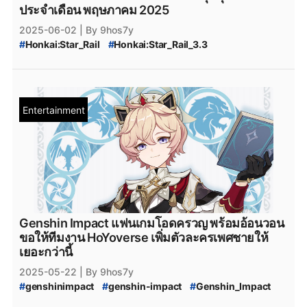
ประจำเดือน พฤษภาคม 2025
2025-06-02
| By 9hos7y
#
Honkai:Star_Rail
#
Honkai:Star_Rail_3.3
#
Honkai:Star_Rail_3.4
#
Honkai:Star_Rail_Castorice
#
Honkai:_Star_Rail_Anaxa
#
Love_and_Deepspace
#
LoveandDeepspace
#
Honkai_Star_Rail
#
pokemon
#
Pokemon
#
Pokémon_TCG_Pocket
#
Pokémon
Entertainment
#
Pokémon_TCG
#
Pokemon_TCG
#
InFold_Pte
#
InFold
#
Naruto
#
Naruto_Mobile
#
เกมมือถือ
#
เกมมือถือน่าเล่น
#
ข่าวเกมมือถือ
#
เกมมือถือใหม่
#
ข่าวเกม
#
ข่าว_Collaboration
#
PCgame
#
MobileGame
#
genshinimpact
#
genshin-impact
#
Genshin_Impact
#
genshin_impact
#
Arknights
#
arknights
#
SD_Gundam_G_Generation_ETERNAL
#
SD_Gundam_G
#
Fate/Grand_Order
#
F/GO
#
FGO
#
WutheringWaves
Genshin Impact แฟนเกมโอดครวญ พร้อมอ้อนวอน
#
Wuthering_Waves
#
WuWa
ขอให้ทีมงาน HoYoverse เพิ่มตัวละครเพศชายให้
#
Goddess_of_Victory_Nikke
เยอะกว่านี้
#
GODDESS_OF_VICTORY:NIKKE
2025-05-22
| By 9hos7y
#
GODDESS_OF_VICTORY_NIKKE
#
NIKKE
#
genshinimpact
#
genshin-impact
#
Genshin_Impact
#
Genshin_Impact_5.6
#
Genshin_Impact_5.7