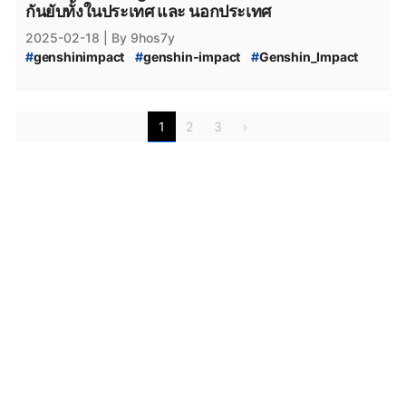
#
Honkai_Star_Rail_Cosplay
#
Amphoreus
กันยับทั้งในประเทศ และ นอกประเทศ
#
HSR_Amphoreus
#
Honkai_Star_Rail_Amphoreus
2025-02-18
| By 9hos7y
#
Facebook
#
FB
#
Twitter
#
X
#
Tiktok
#
IG
#
genshinimpact
#
genshin-impact
#
Genshin_Impact
#
Onlyfans
#
OF
#
Varesa
#
Genshin_Impact_Varesa
#
Iansan
#
Genshin_Impact_Iansan
#
genshin-impact-patch
#
Genshin_Impact_5.5
#
Genshin_Impact_ข่าวใหม่
1
2
3
›
#
Genshin_Impact_ข่าวลือ
#
Genshin_Impact_กาชา_5.5
#
Genshin_Impact_กาชา
#
Genshin_Impact_Updates
#
Genshin_Impact_อัปเดต
#
Genshin_Impact_ข่าว
#
genshin_impact_Download
#
genshin_impact_โหลด
#
Playstation
#
PS5
#
Genshin_Impact_5_ดาว
#
Genshin_Impact_Natlan
#
Genshin-Impact-Inazuma
#
Genshin_Impact_Inazuma
#
PlayStation5
#
Playstation5
#
Steam
#
เกมsteam
#
steam
#
xbox
#
XboxSeriesS
#
เกมใหม่steam
#
Epicgamesstore
#
epicgame
#
epicgames
#
epicstore
#
Genshin_impact_Characters
#
Paimon.moe
#
Paimon
#
Paimon_moe