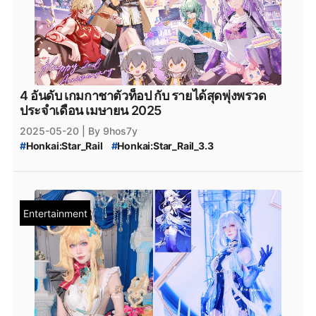
#
Genshin_Impact_Download
#
Genshin_Impact_Patch
#
Genshin_Impact_แพตช์
#
HoYoplay
#
HoYoverse
4 อันดับ เกมกาชาตัวท็อป กับ รายได้สุดพุ่งพรวด
ประจำเดือน เมษายน 2025
2025-05-20
| By 9hos7y
#
Honkai:Star_Rail
#
Honkai:Star_Rail_3.3
#
Honkai:Star_Rail_3.4
#
Honkai:Star_Rail_Castorice
#
Honkai:_Star_Rail_Anaxa
#
Love_and_Deepspace
#
LoveandDeepspace
#
Honkai_Star_Rail
#
pokemon
#
Pokemon
#
Pokémon_TCG_Pocket
#
Pokémon
Entertainment
#
Pokémon_TCG
#
Pokemon_TCG
#
InFold_Pte
#
InFold
#
Naruto
#
Naruto_Mobile
#
เกมมือถือ
#
เกมมือถือน่าเล่น
#
ข่าวเกมมือถือ
#
เกมมือถือใหม่
#
ข่าวเกม
#
ข่าว_Collaboration
#
PCgame
#
MobileGame
#
genshinimpact
#
genshin-impact
#
Genshin_Impact
#
genshin_impact