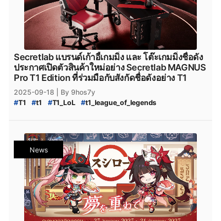
Secretlab แบรนด์เก้าอี้เกมมิ่ง และ โต๊ะเกมมิ่งชื่อดัง
ประกาศเปิดตัวสินค้าใหม่อย่าง Secretlab MAGNUS
Pro T1 Edition ที่ร่วมมือกับสังกัดชื่อดังอย่าง T1
2025-09-18
| By 9hos7y
#
T1
#
t1
#
T1_LoL
#
t1_league_of_legends
#
t1_valorant
#
T1_VALORANT
#
T1_valorant
#
VALORANT_Champions_2025
#
VALORANT_Champions_Tour_2025
#
VCT_2025
#
genshinimpact
#
genshin-impact
#
Genshin_Impact
News
#
SecretLab
#
secretlab
#
Secret_Lab
#
เก้าอี้เกมมิ่ง
#
เก้าอี้เกมมิ่ง_secret_lab
#
PCgame
#
ข่าวเกมPC
#
PC
#
ConsoleGame
#
ข่าวเกมConsole
#
ข่าวconsole
#
Console
#
อุปกรณ์เกมมิ่ง
#
อุปกรณ์เกมมิ่ง_SecretLab
#
SecretLab_Collaboration
#
SecretLab_x_Genshin_Impact
#
Genshin_Impact_x_SecretLab