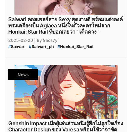
Saiwari คอสเพลย์สาย Sexy สุดงานดี พร้อมแต่งองค์
ทรงเครื่องเป็น Aglaea หนึ่งในตัวละครใหม่จาก
Honkai: Star Rail ที่บอกเลยว่า " เด็ดดวง "
2025-02-20
| By 9hos7y
#
Saiwari
#
Saiwari_ph
#
Honkai_Star_Rail
#
Honkai_Star_Rail_ตัวละครใหม่
#
Honkai_Star_Rail_The_Aglaea
#
Aglaea
#
Honkai_Star_Rail_Aglaea
#
Honkai_Star_Rail_The_Herta
#
The_Herta
#
Herta
News
#
Honkai_Star_Rail_Herta
#
Cosplay
#
cosplayer
#
PaTJi
#
Honkai_Star_Rail_3.0
#
Honkai_Star_rail_3.0
#
genshinimpact
#
genshin-impact
#
Genshin_Impact
#
genshin-impact-patch
#
Genshin_Impact_Patch_5.3
#
Arlecchino
#
PCgame
#
ConsoleGame
#
MobileGame
#
Epicgamesstore
#
epicgame
#
Genshin-Impact-Citlali
#
Genshin_Impact_Cosplay
#
Genshin_Impact_News
Genshin Impact เมื่อผู้เล่นส่วนหนึ่งรู้สึกไม่ถูกใจเรื่อง
#
Honkai_Star_Rail_Aglaea_Cosplay
Character Design ของ Varesa พร้อมใช้วาจาซัด