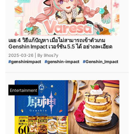
#
Genshin_Impact_5.5_เข้าเกมไม่ได้
#
Varesa
#
Genshin_Impact_Varesa
#
Genshin_Impact_5.5_วิธีแก้ไข
#
Genshin_Impact_ข่าวใหม่
#
Genshin_Impact_Updates
#
Genshin_Impact_อัปเดต
#
Genshin_Impact_ข่าว
#
genshin_impact_Download
#
genshin_impact_โหลด
เผย 4 วิธีแก้ปัญหา เมื่อไม่สามารถเข้าตัวเกม
#
Playstation
#
PS5
#
Genshin_Impact_5_ดาว
Genshin Impact เวอร์ชัน 5.5 ได้ อย่างละเอียด
#
Genshin_Impact_Natlan
#
PlayStation5
#
Playstation5
2025-03-26
| By 9hos7y
#
xbox
#
XboxSeriesS
#
Epicgamesstore
#
epicgame
#
genshinimpact
#
genshin-impact
#
Genshin_Impact
#
epicgames
#
epicstore
#
Genshin_impact_Characters
#
genshin-impact-patch
#
Genshin_Impact_5.5
#
Genshin_Impact_ตัวละคร_5_ดาว
#
HoYoPlay
#
Genshin_Impact_5.5_บั๊ก
#
Genshin_Impact_5.5_Bug
#
HoYoverse
#
Shopee
#
Lazada
#
Genshin_Impact_5.5_เข้าเกมไม่ได้
#
Varesa
#
Genshin_Impact_Varesa
Entertainment
#
Genshin_Impact_5.5_วิธีแก้ไข
#
Genshin_Impact_ข่าวใหม่
#
Genshin_Impact_Updates
#
Genshin_Impact_อัปเดต
#
Genshin_Impact_ข่าว
#
genshin_impact_Download
#
genshin_impact_โหลด
#
Playstation
#
PS5
#
Genshin_Impact_5_ดาว
#
Genshin_Impact_Natlan
#
PlayStation5
#
Playstation5
#
xbox
#
XboxSeriesS
#
Epicgamesstore
#
epicgame