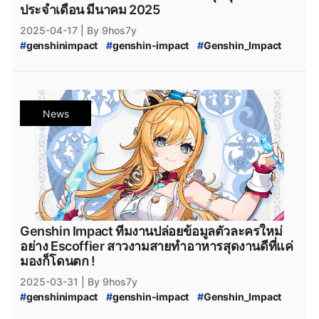
#
epicstore
#
Genshin_impact_Characters
ประจำเดือน มีนาคม 2025
#
Genshin_Impact_ตัวละคร_5_ดาว
#
HoYoPlay
2025-04-17
| By 9hos7y
#
HoYoverse
#
genshinimpact
#
genshin-impact
#
Genshin_Impact
#
genshin_impact
#
Honkai:Star_Rail_3.1
#
Honkai:Star_Rail_3.2
#
Honkai:Star_Rail_Tribbie
#
Honkai:_Star_Rail_Mydei
#
Love_and_Deepspace
#
LoveandDeepspace
#
Honkai_Star_Rail
News
#
Honkai:Star_Rail
#
pokemon
#
Pokemon
#
Pokémon_TCG_Pocket
#
Pokémon
#
Pokémon_TCG
#
Pokemon_TCG
#
InFold_Pte
#
InFold
#
เกมมือถือ
#
เกมมือถือน่าเล่น
#
ข่าวเกมมือถือ
#
เกมมือถือใหม่
#
ข่าวเกม
#
ข่าว_Collaboration
#
PCgame
#
MobileGame
Genshin Impact ทีมงานปล่อยข้อมูลตัวละครใหม่
อย่าง Escoffier สาวงามสายทำอาหารสุดงานดีที่แค่
มองก็โดนตก !
2025-03-31
| By 9hos7y
#
genshinimpact
#
genshin-impact
#
Genshin_Impact
#
genshin-impact-patch
#
Genshin_Impact_5.5