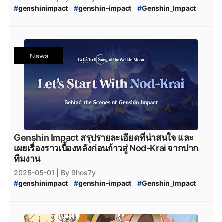
#
genshinimpact
#
genshin-impact
#
Genshin_Impact
#
Genshin_Impact_5.6
#
Genshin_Impact_5.7
#
Nod-Krai
#
Genshin_Impact_Nod-Krai
#
NodKrai
#
Teyvat
#
Genshin_Impact_Teyvat
#
Genshin_Impact_ดาวน์โหลด
News
#
Genshin_Impact_Download
#
Genshin_Impact_Patch
#
Genshin_Impact_แพตช์
#
Skirk
#
Skirk_Leak
#
Skirk_Genhin_Impact
#
Genshin_Impact_Skirk
#
Genshin_Impact_Skirk_คือใคร
#
Genshin_Impact_Abyss
#
Genshin_Impact_Escoffier
#
Escoffier
#
HoYoplay
Genshin Impact สรุปรายละเอียดที่น่าสนใจ และ
เผยเรื่องราวเบื้องหลังก่อนก้าวสู่ Nod-Krai จากปาก
ทีมงาน
2025-05-01
| By 9hos7y
#
genshinimpact
#
genshin-impact
#
Genshin_Impact
#
Genshin_Impact_Code
#
Genshin_Impact_Redeem_Code
#
Genshin_Impact_5.5_Code