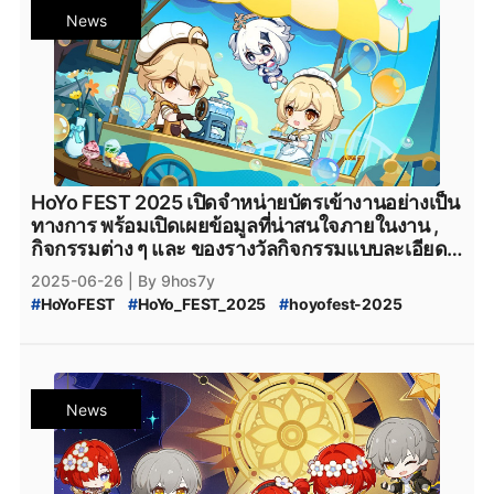
#
Console
#
อุปกรณ์เกมมิ่ง
#
อุปกรณ์เกมมิ่ง_SecretLab
News
#
SecretLab_Collaboration
#
SecretLab_x_Genshin_Impact
#
Genshin_Impact_x_SecretLab
HoYo FEST 2025 เปิดจำหน่ายบัตรเข้างานอย่างเป็น
ทางการ พร้อมเปิดเผยข้อมูลที่น่าสนใจภายในงาน ,
กิจกรรมต่าง ๆ และ ของรางวัลกิจกรรมแบบละเอียด
ยิบ
2025-06-26
| By 9hos7y
#
HoYoFEST
#
HoYo_FEST_2025
#
hoyofest-2025
#
HoYoFEST2025
#
genshinimpact
#
genshin-impact
#
Genshin_Impact
#
Honkai_Star_Rail
#
HSR
#
Zenless_Zone_Zero
#
ZZZ
#
Teyvat
#
Genshin_Impact_Teyvat
#
Genshin_Impact_ดาวน์โหลด
News
#
Genshin_Impact_Download
#
Genshin_Impact_Patch
#
Genshin_Impact_แพตช์
#
HoYoplay
#
HoYoverse
#
GenshinImpact
#
HonkaiImpact3
#
HonkaiStarRail
#
ZenlessZoneZero
#
StarRail
#
zzzero