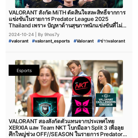
#
FULL_SENSE_PTC
#
FULL_SENSE_foxz
#
foxz_valorant
#
foxz
#
valorant_foxz
#
ptc_valorant
VALORANT สังกัด MiTH ตัดสินใจสละสิทธิ์จากการ
#
ptc
#
PTC
#
MiTH
#
mith
#
mith_valorant
แข่งขันในรายการ Predator League 2025
#
mith.valorant
#
xerxia
#
xerxia_valorant
#
Xerxia
Thailand เพราะ ปัญหาด้านสุขภาพนักแข่งขันที่ไม่สู้ดี
#
alert_valorant
#
FULL_SENSE_aLerT
#
FS_aLerT
นัก
2024-10-24
| By 9hos7y
#
Potter_VALROANT
#
FS_Potter
#
FULL_SENSE_Potter
#
valorant
#
valorant_esports
#
Valorant
#
ข่าวvalorant
#
ทีมvalorant
#
valorantทีมไทย
#
Riot
#
riotgames
#
VALORANT_Episode_9_act_3
#
VALORANT_Episode_9
#
VALORANT_Episode_9_ACT_III
#
VALORANT_Challengers_2024_Southeast_Asia_Split_3
Esports
#
VALORANT_Split_3
#
VALORANT_Challengers_Ascension_2025_Pacific
#
VALORANT_Challengers_Ascension
#
VCT_2025_Challengers_Ascension
#
FullSense
#
fullsense_valorant
#
fullsense
#
full_sense
#
FULLSENSE
#
FULL_SENSE_Talk
#
FS_TALK
#
FULL_SENSE_PTC
#
FULL_SENSE_foxz
#
foxz_valorant
#
foxz
#
valorant_foxz
#
ptc_valorant
VALORANT สองสังกัดตัวแทนจากประเทศไทย
#
ptc
#
PTC
#
MiTH
#
mith
#
mith_valorant
XERXIA และ Team NKT โบกมือลา Split 3 เพื่อลุย
#
mith.valorant
#
xerxia
#
xerxia_valorant
#
Xerxia
ศึกใหญ่ช่วง OFF//SEASON ในรายการ Predator
#
Team-NKT
#
team_nkt_valorant
#
teamnkt_valorant