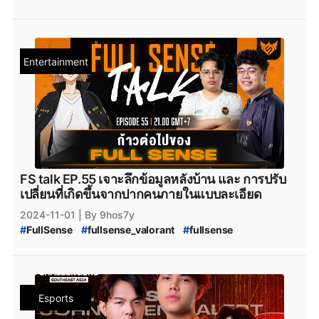
#
ทีมvalorant
#
valorantทีมไทย
#
Riot
#
riotgames
#
sharper_Esport
#
sharper_Esports
#
sharper_Esports_valorant
#
Sharper-Esports
#
sharper-Esports
#
Sharper_Esports_Lineup
Entertainment
#
Sharper_Esports_ไลน์อัพ
#
Niffy
#
Kntz
#
MiTH-kntz
#
MiTH_Kntz
#
CRIT_Esports
#
Sharper_Esports_2025
#
FullSense
#
fullsense_valorant
#
fullsense
#
full_sense
#
FULLSENSE
#
FULL_SENSE_Talk
#
FS_TALK
#
FULL_SENSE_PTC
#
FULL_SENSE
#
VALORANT_Episode_9_act_3
#
VALORANT_Episode_9
#
VALORANT_Episode_9_ACT_III
#
VALORANT_Challengers_2024_Southeast_Asia_Split_3
FS talk EP.55 เจาะลึกข้อมูลหลังบ้าน และ การปรับ
#
VALORANT_Split_3
เปลี่ยนที่เกิดขึ้นจากปากคนภายในแบบละเอียด
#
VALORANT_Challengers_Ascension_2025_Pacific
2024-11-01
| By 9hos7y
#
VALORANT_Challengers_Ascension
#
FullSense
#
fullsense_valorant
#
fullsense
#
VCT_2025_Challengers_Ascension_foxz
#
full_sense
#
valorant_full_sense
#
FULL_SENSE_TALK
#
foxz_valorant
#
foxz
#
valorant_foxz
#
ptc_valorant
#
FS_TALK
#
FULL_SENSE_Drama
#
FULL_SENSE_ดราม่า
#
ptc
#
PTC
#
MiTH
#
mith
#
mith_valorant
#
valorant
#
valorant_esports
#
Valorant
#
ข่าวvalorant
#
mith.valorant
#
xerxia
#
xerxia_valorant
#
Xerxia
#
rov
#
RoV
#
RoV_Esports
#
rov_esports
#
ข่าวrov
#
alert_valorant
#
FULL_SENSE_aLerT
#
FS_aLerT
Esports
#
PARAVOX
#
Paravox
#
RoV_FULL_SENSE
#
Potter_VALROANT
#
FS_Potter
#
FULL_SENSE_Potter