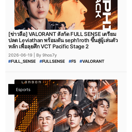
[ข่าวลือ] VALORANT สังกัด FULL SENSE เตรียม
ปลด Leviathan พร้อมดัน seph1roth ขึ้นสู่ผู้เล่นตัว
หลัก เพื่อลุยศึก VCT Pacific Stage 2
2026-06-19
| By 9hos7y
#
FULL_SENSE
#
FULLSENSE
#
FS
#
VALORANT
#
ข่าวvalorant
#
VCT_Pacific_Stage_2
#
VALORANT_Masters_London_2026
#
VCT_Masters_London_2026
#
VCT_Masters_2026
#
Crws
#
Primmie
#
Primme_FS
#
seph1roth
Esports
#
Leviathan