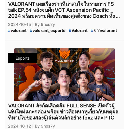
#
foxz_valorant
#
foxz
#
valorant_foxz
#
ptc_valorant
VALORANT เผยเรื่องราวที่น่าสนใจในรายการ FS
#
ptc
#
PTC
#
MiTH
#
mith
#
mith_valorant
talk EP.54 หลังจบศึก VCT Ascension Pacific
#
mith.valorant
#
xerxia
#
xerxia_valorant
#
Xerxia
2024 พร้อมความคิดเห็นของสุดตึงของ Coach ทั้ง 3
#
Team-NKT
#
team_nkt_valorant
#
teamnkt_valorant
เกม
2024-10-15
| By 9hos7y
#
team_nkt
#
valorant_nkt
#
Team_NKT_academy
#
valorant
#
valorant_esports
#
Valorant
#
ข่าวvalorant
#
rov
#
RoV
#
RoV_Esports
#
rov_esports
#
ข่าวrov
#
PARAVOX
#
Paravox
#
RoV_FULL_SENSE
#
FULL_SENSE_RoV
#
FULL_SENSE_PARAVOX
#
FullSense
#
fullsense_valorant
#
fullsense
Esports
#
full_sense
#
valorant_full_sense
#
FULL_SENSE_TALK
#
FS_TALK
#
FULL_SENSE_Drama
#
FULL_SENSE_ดราม่า
#
VALORANT_Champions_Tour_2024_Pacific_Ascension
#
VCT_2024
#
VCT_Ascension
#
VCT_Pacific_2024_Acension_Jakata
#
soop
#
SOOP
#
VALORANT_Ascension_Pacific_2024
#
VALORANT_Ascension_2024
#
VCT_League_2025
#
VCT_2025
#
ทีมvalorant
#
valorantทีมไทย
#
Riot
VALORANT สังกัดเลือดส้ม FULL SENSE เปิดตัวผู้
#
เกมriotgames
#
riotgames
#
FPSThailand
#
fps
เล่นใหม่แกะกล่อง พร้อมข่าวลือหนาหูเกี่ยวกับเหตุผล
#
FPS
#
youtube
#
Youtube
#
Twitch
#
twitch
ที่หายไปของสองผู้เล่นตัวหลักอย่าง foxz และ PTC
2024-10-12
| By 9hos7y