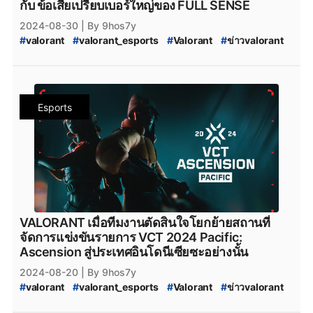
กับ ข้อเสียเปรียบเบอร์ใหญ่ของ FULL SENSE
#
FS_TALK
#
FULL_SENSE_Drama
#
FULL_SENSE_ดราม่า
2024-08-30
| By 9hos7y
#
FULL_SENSE_เก็บแผน
#
RIDDLE_ORDER
#
riddle_order
#
valorant
#
valorant_esports
#
Valorant
#
ข่าวvalorant
#
BOOM_Esports
#
boom_esports
#
Sin_Prisa_Gaming
#
VCT_Pacific_2024_Acension
#
Sin-Prisa-Gaming
#
riotgames
#
twitch
#
Twitch
#
VALORANT_Ascension_Pacific_2024
#
FPSThailand
#
fps
#
fpsthailand
#
fullsense_valorant
#
fullsense
#
full_sense
#
valorant_full_sense
#
FULL_SENSE_TALK
Esports
#
VALORANT_Ascension_2024
#
VALORANT_Challengers_League_2024_Thailand:_Ascension_Q
#
VALORANT_Challengers_League_2024_Thailand:_Ascension_Q
#
VCL_2024_TH_Ascension_Qualifier
#
VALORANT_Champions_Tour_2024_Pacific_Ascension
#
VCT_2024
#
VCT_Ascension
#
soop
#
SOOP
#
VALORANT_Challengers_2024:_Thailand_Split_2
#
VCT_2024_Split_2
VALORANT เมื่อทีมงานตัดสินใจโยกย้ายสถานที่
#
VALORANT_Challengers_2024_Split_2
#
ทีมvalorant
จัดการแข่งขันรายการ VCT 2024 Pacific:
#
valorantทีมไทย
#
Riot
#
เกมriotgames
#
MiTH
#
mith
Ascension สู่ประเทศอินโดนีเซียซะอย่างนั้น
#
mith_valorant
#
mith.valorant
#
FullSense
#
FS_TALK
2024-08-20
| By 9hos7y
#
FULL_SENSE_Drama
#
FULL_SENSE_ดราม่า
#
valorant
#
valorant_esports
#
Valorant
#
ข่าวvalorant
#
FULL_SENSE_เก็บแผน
#
riotgames
#
afreecatv
#
VCT_Pacific_2024_Acension
#
afreecatv_valorant
#
Afreeca
#
FPSThailand
#
fps