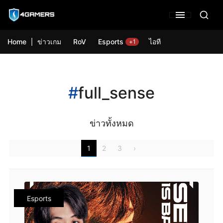
Home
ข่าวเกม
RoV
Esports
ไอที
+1
#
full_sense
ข่าวทั้งหมด
1
2
3
›
Esports