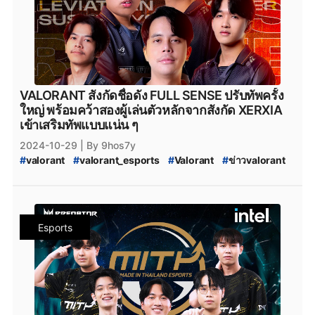
#
FULL_SENSE_RoV
#
FULL_SENSE_PARAVOX
#
VALORANT_Champions_Tour_2024_Pacific_Ascension
#
VCT_2024
#
VCT_Ascension
#
VCT_Pacific_2024_Acension_Jakata
#
soop
#
SOOP
#
VALORANT_Ascension_Pacific_2024
#
VALORANT_Ascension_2024
#
VCT_League_2025
#
VCT_2025
#
ทีมvalorant
#
valorantทีมไทย
#
Riot
VALORANT สังกัดชื่อดัง FULL SENSE ปรับทัพครั้ง
#
เกมriotgames
#
riotgames
#
FPSThailand
#
fps
ใหญ่ พร้อมคว้าสองผู้เล่นตัวหลักจากสังกัด XERXIA
#
FPS
#
youtube
#
Youtube
#
Twitch
#
twitch
เข้าเสริมทัพแบบแน่น ๆ
#
foxz_valorant
#
foxz
#
valorant_foxz
2024-10-29
| By 9hos7y
#
FULL_SENSE_foxz
#
ptc_valorant
#
ptc
#
PTC
#
valorant
#
valorant_esports
#
Valorant
#
ข่าวvalorant
#
FULL_SENSE_PTC
#
ทีมvalorant
#
valorantทีมไทย
#
Riot
#
riotgames
#
VALORANT_Episode_9_act_3
#
VALORANT_Episode_9
#
VALORANT_Episode_9_ACT_III
#
VALORANT_Challengers_2024_Southeast_Asia_Split_3
Esports
#
VALORANT_Split_3
#
VALORANT_Challengers_Ascension_2025_Pacific
#
VALORANT_Challengers_Ascension
#
VCT_2025_Challengers_Ascension
#
FullSense
#
fullsense_valorant
#
fullsense
#
full_sense
#
FULLSENSE
#
FULL_SENSE_Talk
#
FS_TALK