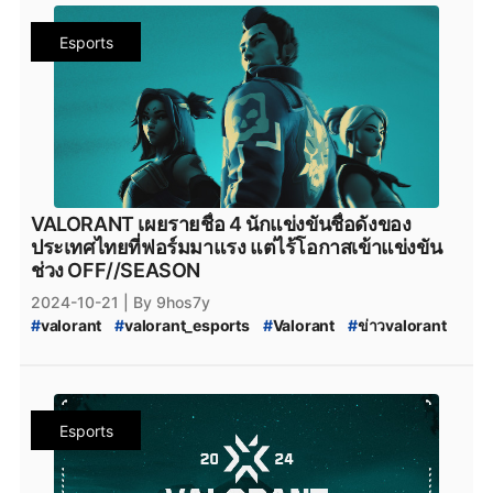
#
VALORANT_Episode_9_ACT_II
#
VALORANT_Challengers_2024_Southeast_Asia_Split_3
Esports
#
VALORANT_Split_3
#
VALORANT_Challengers_Ascension_2025_Pacific
#
VALORANT_Challengers_Ascension
#
VCT_2025_Challengers_Ascension
#
VALORANT_Episode_9_act_3
#
VALORANT_Episode_9_ACT_III
#
FullSense
#
fullsense_valorant
#
fullsense
#
full_sense
#
FULLSENSE
#
FULL_SENSE_Talk
#
FS_TALK
VALORANT เผยรายชื่อ 4 นักแข่งขันชื่อดังของ
#
FULL_SENSE_PTC
#
FULL_SENSE_foxz
ประเทศไทยที่ฟอร์มมาแรง แต่ไร้โอกาสเข้าแข่งขัน
#
foxz_valorant
#
foxz
#
valorant_foxz
#
ptc_valorant
ช่วง OFF//SEASON
#
ptc
#
PTC
#
MiTH
#
mith
#
mith_valorant
2024-10-21
| By 9hos7y
#
mith.valorant
#
xerxia
#
xerxia_valorant
#
Xerxia
#
valorant
#
valorant_esports
#
Valorant
#
ข่าวvalorant
#
Team-NKT
#
team_nkt_valorant
#
teamnkt_valorant
#
ทีมvalorant
#
valorantทีมไทย
#
Riot
#
riotgames
#
team_nkt
#
valorant_nkt
#
Team_NKT_academy
#
FullSense
#
fullsense_valorant
#
fullsense
#
full_sense
#
FULLSENSE
#
FULL_SENSE_Talk
#
FS_TALK
#
FULL_SENSE_foxz
#
foxz_valorant
#
foxz
Esports
#
valorant_foxz
#
MiTH
#
mith
#
mith_valorant
#
mith.valorant
#
MiTH-kntz
#
MiTH_Kntz
#
surf_valorant
#
surf_valroant
#
valorant_surf