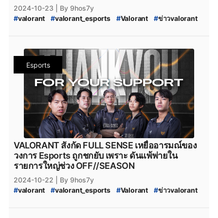
League 2025 Thailand
2024-10-23
| By 9hos7y
#
team_nkt
#
valorant_nkt
#
Team_NKT_academy
#
valorant
#
valorant_esports
#
Valorant
#
ข่าวvalorant
#
Predator_League
#
predatorleague
#
ทีมvalorant
#
valorantทีมไทย
#
Riot
#
riotgames
#
Predator_League_2025_Thailand
#
VALORANT_Episode_9_act_3
#
VALORANT_Episode_9
#
VALORANT_Episode_9_ACT_III
#
VALORANT_Challengers_2024_Southeast_Asia_Split_3
Esports
#
VALORANT_Split_3
#
VALORANT_Challengers_Ascension_2025_Pacific
#
VALORANT_Challengers_Ascension
#
VCT_2025_Challengers_Ascension
#
FullSense
#
fullsense_valorant
#
fullsense
#
full_sense
#
FULLSENSE
#
FULL_SENSE_Talk
#
FS_TALK
#
FULL_SENSE_PTC
#
FULL_SENSE_foxz
#
foxz_valorant
#
foxz
#
valorant_foxz
#
ptc_valorant
VALORANT สังกัด FULL SENSE เหยื่ออารมณ์ของ
#
ptc
#
PTC
#
MiTH
#
mith
#
mith_valorant
วงการ Esports ถูกชกยับ เพราะ ดันแพ้พ่ายใน
#
mith.valorant
#
xerxia
#
xerxia_valorant
#
Xerxia
รายการใหญ่ช่วง OFF//SEASON
#
Team-NKT
#
team_nkt_valorant
#
teamnkt_valorant
2024-10-22
| By 9hos7y
#
team_nkt
#
valorant_nkt
#
Team_NKT_academy
#
valorant
#
valorant_esports
#
Valorant
#
ข่าวvalorant
#
Predator_League
#
predatorleague
#
ทีมvalorant
#
valorantทีมไทย
#
Riot
#
riotgames
#
Predator_League_2025_Thailand
#
VALORANT_Episode_9_act_2
#
VALORANT_Episode_9