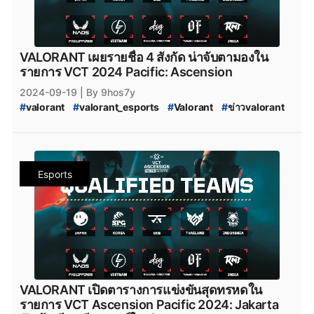
#
VCT_2025
#
ทีมvalorant
#
valorantทีมไทย
#
Riot
#
เกมriotgames
#
riotgames
#
FPSThailand
#
fps
#
FPS
#
youtube
#
Youtube
#
Twitch
#
twitch
VALORANT เผยรายชื่อ 4 สังกัด น่าจับตามองใน
รายการ VCT 2024 Pacific: Ascension
2024-09-19
| By 9hos7y
#
valorant
#
valorant_esports
#
Valorant
#
ข่าวvalorant
#
VCT_Pacific_2024_Acension
#
VALORANT_Ascension_Pacific_2024
#
fullsense_valorant
#
fullsense
#
full_sense
#
valorant_full_sense
#
FULL_SENSE_TALK
Esports
#
VALORANT_Ascension_2024
#
VALORANT_Challengers_League_2024_Thailand:_Ascension_Q
#
VALORANT_Challengers_League_2024_Thailand:_Ascension_Q
#
VCL_2024_TH_Ascension_Qualifier
#
VALORANT_Champions_Tour_2024_Pacific_Ascension
#
VCT_2024
#
VCT_Ascension
#
soop
#
SOOP
#
VALORANT_Challengers_2024:_Thailand_Split_2
#
VCT_2024_Split_2
VALORANT เปิดตารางการแข่งขันสุดทรหดใน
#
VALORANT_Challengers_2024_Split_2
#
ทีมvalorant
รายการ VCT Ascension Pacific 2024: Jakarta
#
valorantทีมไทย
#
Riot
#
เกมriotgames
#
FullSense