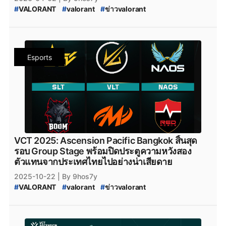
#
VALORANT
#
valorant
#
ข่าวvalorant
#
VALORANT_JELLYBEAM
#
VALORANT_Skin
#
JELLYBEAM
#
JELLYBEAM_VALORANT
#
FULL_SENSE
#
FS
#
VALORANT_FULL_SENSE
#
VALORANT_New_Skin
#
VALORANT_Skin_2026
#
valorant_news
Esports
#
สกินปืน_valorant
#
Season_2026
#
Season_2026:_Act_2
VCT 2025: Ascension Pacific Bangkok สิ้นสุด
รอบ Group Stage พร้อมปิดประตูความหวังสอง
ตัวแทนจากประเทศไทยไปอย่างน่าเสียดาย
2025-10-22
| By 9hos7y
#
VALORANT
#
valorant
#
ข่าวvalorant
#
VALORANT_Ascension_2025
#
VALORANT_2025_Acension_Pacific
#
VALORANT_2025_Acension_Pacific_Bangkok