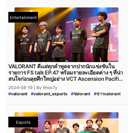
#
VALORANT_Ascension_Pacific_2024
#
fpsthailand
#
fullsense_valorant
#
fullsense
#
full_sense
#
valorant_full_sense
#
FULL_SENSE_TALK
Entertainment
#
VALORANT_Ascension_2024
#
VALORANT_Challengers_League_2024_Thailand:_Ascension_Q
#
VALORANT_Challengers_League_2024_Thailand:_Ascension_Q
#
VCL_2024_TH_Ascension_Qualifier
#
VALORANT_Champions_Tour_2024_Pacific_Ascension
#
VCT_2024
#
VCT_Ascension
#
soop
#
SOOP
#
VALORANT_Challengers_2024:_Thailand_Split_2
#
VCT_2024_Split_2
VALORANT ตีแผ่ทุกคำพูดจากปากนักแข่งขันใน
#
VALORANT_Challengers_2024_Split_2
#
ทีมvalorant
รายการ FS talk EP.47 พร้อมรายละเอียดต่าง ๆ ที่น่า
#
valorantทีมไทย
#
Riot
#
เกมriotgames
#
MiTH
#
mith
สนใจก่อนลุยศึกใหญ่อย่าง VCT Ascension Pacific
#
mith_valorant
#
mith.valorant
#
FullSense
#
FS_TALK
2024
2024-08-19
| By 9hos7y
#
FULL_SENSE_Drama
#
FULL_SENSE_ดราม่า
#
valorant
#
valorant_esports
#
Valorant
#
ข่าวvalorant
#
FULL_SENSE_เก็บแผน
#
riotgames
#
afreecatv
#
VALORANT_Challengers_League_2024_Thailand:_Ascension_Q
#
afreecatv_valorant
#
Afreeca
#
FPSThailand
#
fps
#
VALORANT_Challengers_League_2024_Thailand:_Ascension_Q
#
fpsthailand
#
VCL_2024_TH_Ascension_Qualifier
#
VALORANT_Champions_Tour_2024_Pacific_Ascension
Esports
#
VCT_2024
#
VCT_Ascension
#
VCT_Pacific_2024_Acension_Tokyo
#
soop
#
SOOP