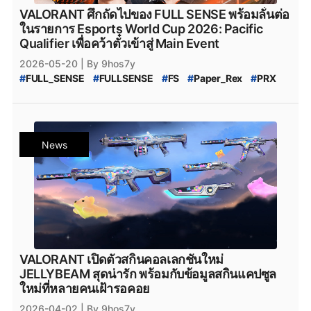
VALORANT ศึกถัดไปของ FULL SENSE พร้อมลั่นต่อ
ในรายการ Esports World Cup 2026: Pacific
Qualifier เพื่อคว้าตั๋วเข้าสู่ Main Event
2026-05-20
| By 9hos7y
#
FULL_SENSE
#
FULLSENSE
#
FS
#
Paper_Rex
#
PRX
#
VALORANT
#
ข่าวvalorant
#
Esports_World_Cup
#
Esports_World_Cup_2026
#
VALORANT_Masters_London_2026
#
VCT_Masters_London_2026
#
VCT_Masters_2026
News
#
Crws
#
Primmie
#
Primme_FS
VALORANT เปิดตัวสกินคอลเลกชันใหม่
JELLYBEAM สุดน่ารัก พร้อมกับข้อมูลสกินแคปซูล
ใหม่ที่หลายคนเฝ้ารอคอย
2026-04-02
| By 9hos7y