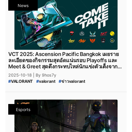
#
VALORANT_Ascension_Bangkok
News
#
VCT_2025:_Ascension_Pacific_Bangkok
#
Valorant
#
valorant_news
#
VALORANT_Thailand
#
valorant_ไทย
#
VALORANT_ไทย
#
FULL_SENSE
#
FULLSENSE
#
Team_NKT
#
TeamNKT
#
Team_NKT_VALORANT
#
Motiv_Esports
#
NAOS
#
Velocity_Gaming
#
BOOM_Esports
#
boom_esports
#
Paper_Rex
#
Paperrex
VCT 2025: Ascension Pacific Bangkok เผยราย
ละเอียดของกิจกรรมสุดอัดแน่นรอบ Playoffs และ
Meet & Greet สุดตึงกระทบไหล่นักแข่งตัวเต็งจาก
สังกัด Paper Rex
2025-10-18
| By 9hos7y
#
VALORANT
#
valorant
#
ข่าวvalorant
#
VALORANT_Ascension_2025
#
VALORANT_2025_Acension_Pacific
#
VALORANT_2025_Acension_Pacific_Bangkok
#
VALORANT_Ascension_Bangkok
Esports
#
VCT_2025:_Ascension_Pacific_Bangkok
#
Valorant
#
valorant_news
#
VALORANT_Thailand
#
valorant_ไทย
#
VALORANT_ไทย
#
FULL_SENSE
#
FULLSENSE
#
Team_NKT
#
TeamNKT
#
Team_NKT_VALORANT