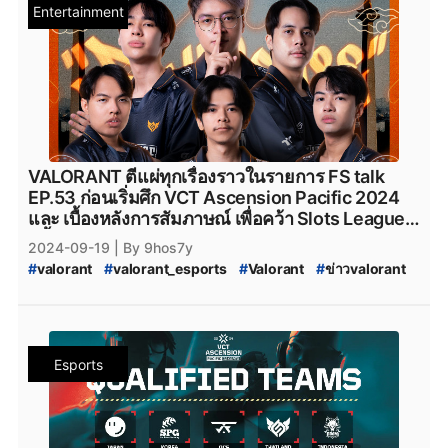
Entertainment
#
VALORANT_Ascension_2024
#
VALORANT_Challengers_League_2024_Thailand:_Ascension_Q
#
VALORANT_Challengers_League_2024_Thailand:_Ascension_Q
#
VCL_2024_TH_Ascension_Qualifier
#
VALORANT_Champions_Tour_2024_Pacific_Ascension
#
VCT_2024
#
VCT_Ascension
#
soop
#
SOOP
#
VALORANT_Challengers_2024:_Thailand_Split_2
#
VCT_2024_Split_2
VALORANT ตีแผ่ทุกเรื่องราวในรายการ FS talk
#
VALORANT_Challengers_2024_Split_2
#
ทีมvalorant
EP.53 ก่อนเริ่มศึก VCT Ascension Pacific 2024
#
valorantทีมไทย
#
Riot
#
เกมriotgames
#
FullSense
และ เบื้องหลังการสัมภาษณ์ เพื่อคว้า Slots League
#
FS_TALK
#
FULL_SENSE_Drama
#
FULL_SENSE_ดราม่า
ครั้งอดีตจากปาก CEO
2024-09-19
| By 9hos7y
#
FULL_SENSE_เก็บแผน
#
RIDDLE_ORDER
#
riddle_order
#
valorant
#
valorant_esports
#
Valorant
#
ข่าวvalorant
#
BOOM_Esports
#
boom_esports
#
Sin_Prisa_Gaming
#
FullSense
#
fullsense_valorant
#
fullsense
#
Sin-Prisa-Gaming
#
riotgames
#
twitch
#
Twitch
#
full_sense
#
valorant_full_sense
#
FULL_SENSE_TALK
#
FPSThailand
#
fps
#
fpsthailand
#
FS_TALK
#
FULL_SENSE_Drama
#
FULL_SENSE_ดราม่า
#
VALORANT_Champions_Tour_2024_Pacific_Ascension
Esports
#
VCT_2024
#
VCT_Ascension
#
VCT_Pacific_2024_Acension_Jakata
#
soop
#
SOOP
#
VALORANT_Ascension_Pacific_2024
#
VALORANT_Ascension_2024
#
VCT_League_2025