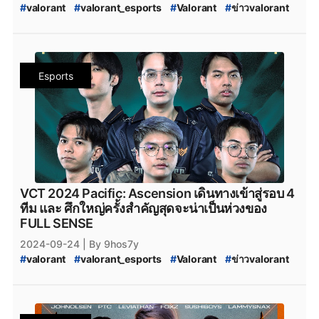
#
valorant
#
valorant_esports
#
Valorant
#
ข่าวvalorant
#
ทีมvalorant
#
valorantทีมไทย
#
Riot
#
riotgames
#
VALORANT_Episode_9_act_2
#
VALORANT_Episode_9
#
VALORANT_Episode_9_ACT_II
#
VALORANT_Challengers_Ascension_2024_Pacific
Esports
#
VALORANT_Challengers_Ascension
#
VCT_2024_Challengers_Ascension
#
FullSense
#
fullsense_valorant
#
fullsense
#
full_sense
#
FULLSENSE
#
FULL_SENSE_Talk
#
FS_TALK
#
FULL_SENSE_PTC
#
FULL_SENSE_foxz
#
foxz_valorant
#
foxz
#
valorant_foxz
#
ptc_valorant
#
ptc
#
PTC
#
rainbowsix
#
rainbowsixsiege
VCT 2024 Pacific: Ascension เดินทางเข้าสู่รอบ 4
ทีม และ ศึกใหญ่ครั้งสำคัญสุดจะน่าเป็นห่วงของ
FULL SENSE
2024-09-24
| By 9hos7y
#
valorant
#
valorant_esports
#
Valorant
#
ข่าวvalorant
#
VCT_Pacific_2024_Acension
#
VALORANT_Ascension_Pacific_2024
#
fullsense_valorant
#
fullsense
#
full_sense
#
valorant_full_sense
#
FULL_SENSE_TALK