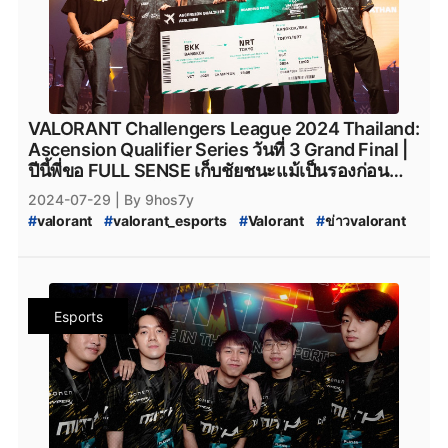
#
VALORANT_Ascension_Pacific_2024
#
VALORANT_Ascension_2024
#
VALORANT_Challengers_2024:_Thailand_Split_2
#
VCT_2024_Split_2
#
VALORANT_Challengers_2024_Split_2
#
ทีมvalorant
#
valorantทีมไทย
#
Riot
#
เกมriotgames
#
MiTH
#
mith
VALORANT Challengers League 2024 Thailand:
#
mith_valorant
#
mith.valorant
#
FullSense
Ascension Qualifier Series วันที่ 3 Grand Final |
#
fullsense_valorant
#
fullsense
#
full_sense
ปีนี้พี่ขอ FULL SENSE เก็บชัยชนะแม้เป็นรองก่อน
#
valorant_full_sense
#
FULL_SENSE_TALK
#
FS_TALK
สยบทุกข้อครหา โดยการคว้าแชมป์เหนือ MiTH ด้วย
2024-07-29
| By 9hos7y
#
FULL_SENSE_Drama
#
FULL_SENSE_ดราม่า
สกอร์ 3-1
#
valorant
#
valorant_esports
#
Valorant
#
ข่าวvalorant
#
FULL_SENSE_เก็บแผน
#
riotgames
#
afreecatv
#
VALORANT_Champions_Tour_2024_Pacific_Ascension
#
afreecatv_valorant
#
Afreeca
#
FPSThailand
#
fps
#
VCT_2024
#
VCT_Ascension
#
fpsthailand
#
VCT_Pacific_2024_Acension_Tokyo
#
soop
#
SOOP
#
VALORANT_Ascension_Pacific_2024
Esports
#
VALORANT_Ascension_2024
#
VALORANT_Challengers_2024:_Thailand_Split_2
#
VCT_2024_Split_2
#
VALORANT_Challengers_2024_Split_2
#
ทีมvalorant
#
valorantทีมไทย
#
Riot
#
เกมriotgames
#
MiTH
#
mith
#
mith_valorant
#
mith.valorant
#
FullSense