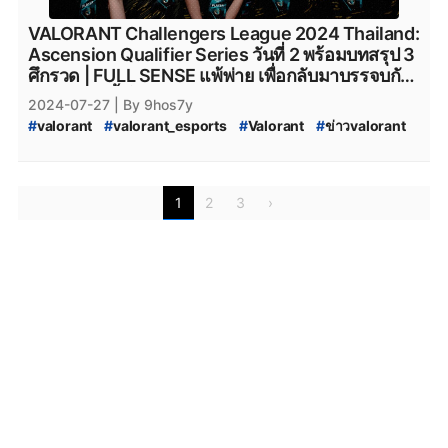
#
fullsense_valorant
#
fullsense
#
full_sense
#
valorant_full_sense
#
attackallaroud
VALORANT Challengers League 2024 Thailand:
#
AttackAllAround
#
Attack_All_Around
Ascension Qualifier Series วันที่ 2 พร้อมบทสรุป 3
#
Attack-All-Around
#
AAA.Valorant
#
AAA
ศึกรวด | FULL SENSE แพ้พ่าย เพื่อกลับมาบรรจบกับ
#
aaa_valorant
#
riotgames
#
ESL
#
afreecatv
MiTH อีกครั้งในรอบ Grand Final
2024-07-27
| By 9hos7y
#
afreecatv_valorant
#
Afreeca
#
FPSThailand
#
fps
#
valorant
#
valorant_esports
#
Valorant
#
ข่าวvalorant
#
fpsthailand
#
VALORANT_Champions_Tour_2024_Pacific_Ascension
#
VCT_2024
#
VCT_Ascension
#
VCT_Pacific_2024_Acension_Tokyo
#
soop
#
SOOP
1
2
3
›
#
VALORANT_Ascension_Pacific_2024
#
VALORANT_Ascension_2024
#
VALORANT_Challengers_2024:_Thailand_Split_2
#
VCT_2024_Split_2
#
VALORANT_Challengers_2024_Split_2
#
ทีมvalorant
#
valorantทีมไทย
#
Riot
#
เกมriotgames
#
MiTH
#
mith
#
mith_valorant
#
mith.valorant
#
FullSense
#
fullsense_valorant
#
fullsense
#
full_sense
#
valorant_full_sense
#
attackallaroud
#
AttackAllAround
#
Attack_All_Around
#
Attack-All-Around
#
AAA.Valorant
#
AAA
#
aaa_valorant
#
riotgames
#
ESL
#
afreecatv