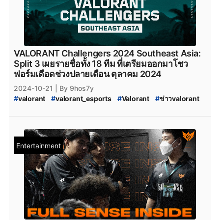
#
Talon_Surf
#
talon_esports
#
TalonEsports
#
valorat_talon
#
sscary_bleed_esports
#
sscary_valorant
#
sscary
#
bleed_esports_sscary
#
BLEED_Esports
#
bleed_esport
#
bleed_esports
#
BleedEsports
#
VALORANT_Episode_9_act_2
VALORANT Challengers 2024 Southeast Asia:
#
VALORANT_Episode_9
#
VALORANT_Episode_9_ACT_II
Split 3 เผยรายชื่อทั้ง 18 ทีม ที่เตรียมออกมาโชว
#
VALORANT_Challengers_2024_Southeast_Asia_Split_3
ฟอร์มเดือดช่วงปลายเดือน ตุลาคม 2024
#
VALORANT_Split_3
2024-10-21
| By 9hos7y
#
VALORANT_Challengers_Ascension_2025_Pacific
#
valorant
#
valorant_esports
#
Valorant
#
ข่าวvalorant
#
VALORANT_Challengers_Ascension
#
ทีมvalorant
#
valorantทีมไทย
#
Riot
#
riotgames
#
VCT_2025_Challengers_Ascension
#
VALORANT_Episode_9_act_2
#
VALORANT_Episode_9
#
VALORANT_Episode_9_ACT_II
#
VALORANT_Challengers_2024_Southeast_Asia_Split_3
Entertainment
#
VALORANT_Split_3
#
VALORANT_Challengers_Ascension_2025_Pacific
#
VALORANT_Challengers_Ascension
#
VCT_2025_Challengers_Ascension
#
FullSense
#
fullsense_valorant
#
fullsense
#
full_sense
#
FULLSENSE
#
FULL_SENSE_Talk
#
FS_TALK
#
FULL_SENSE_PTC
#
FULL_SENSE_foxz