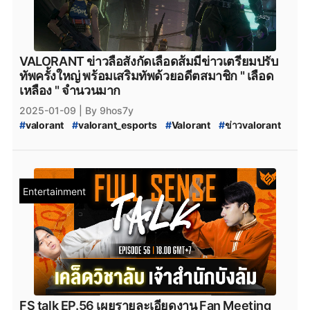
#
Motiv_Esports
#
NAOS
#
Velocity_Gaming
#
BOOM_Esports
#
boom_esports
#
Paper_Rex
#
Paperrex
VALORANT ข่าวลือสังกัดเลือดส้มมีข่าวเตรียมปรับ
ทัพครั้งใหญ่ พร้อมเสริมทัพด้วยอดีตสมาชิก " เลือด
เหลือง " จำนวนมาก
2025-01-09
| By 9hos7y
#
valorant
#
valorant_esports
#
Valorant
#
ข่าวvalorant
#
ทีมvalorant
#
valorantทีมไทย
#
FullSense
#
fullsense_valorant
#
fullsense
#
full_sense
#
valorant_full_sense
#
full_sense_valorant
#
MiTH
#
mith
#
mith_valorant
#
mith.valorant
Entertainment
#
MiTH_VALORANT
#
CGRS
#
valroant_cgrs
#
CGRS_Paper_rex
#
prx_cgrs
#
MiTH_CGRS
#
VALORANT_MiTH_CGRS
#
CGRS_ไปไหน
#
CGRS_ใส่นัวห์
#
MiTH_เลิกทำทีม
#
MiTH_VALORANT_ผู้เล่น
#
MiTH_VALORANT_ไลน์อัพ
#
Riot
#
riotgames
#
VALORANT_Episode_9_act_3
#
VALORANT_Episode_9
#
VALORANT_Episode_9_ACT_III
FS talk EP.56 เผยรายละเอียดงาน Fan Meeting