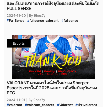
#
VALORANT_Challengers_Ascension_2025_Pacific
และ อัปเดตสถานการณ์ปัจจุบันของแต่ละทีมในสังกัด
#
VALORANT_Challengers_Ascension
FULL SENSE
2024-11-20
| By 9hos7y
#
FullSense
#
fullsense_valorant
#
fullsense
#
full_sense
#
valorant_full_sense
#
FULL_SENSE_TALK
#
FS_TALK
#
FS_TALK_EP_56
#
FENCE_MEETING
#
FENCE
#
FS_Meeting
#
FULL_SENSE_Meeting
#
FULL_SENSE_Drama
#
FULL_SENSE_ดราม่า
#
valorant
Esports
#
valorant_esports
#
Valorant
#
ข่าวvalorant
#
rov
#
RoV
#
RoV_Esports
#
rov_esports
#
ข่าวrov
#
PARAVOX
#
Paravox
#
RoV_FULL_SENSE
#
FULL_SENSE_RoV
#
FULL_SENSE_PARAVOX
#
soop
#
SOOP
#
VALORANT_Ascension_Pacific_2024
#
VALORANT_Ascension_2024
#
VCT_League_2025
#
VCT_2025
#
ทีมvalorant
#
valorantทีมไทย
#
Riot
#
เกมriotgames
#
riotgames
#
FPSThailand
#
fps
VALORANT คาดเดาไลน์อัพใหม่ของ Sharper
#
FPS
#
youtube
#
Youtube
#
LoL
#
leagueoflegends
Esports ภายในปี 2025 และ ข่าวลือทีมปัจจุบันของ
PTC
2024-11-01
| By 9hos7y
#
valorant
#
valorant_esports
#
Valorant
#
ข่าวvalorant