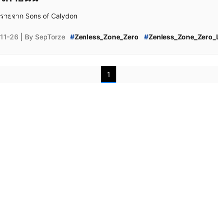
่งรายจาก Sons of Calydon
11-26
| By SepTorze
#
Zenless_Zone_Zero
#
Zenless_Zone_Zero_L
#
Zenless_Zone_Zero_Exclusive_Channel
#
Z
#
Zenless_Zone_Zero_Lighter_Upgrade_Mater
#
Zenless_Zone_Zero_Farming_Guide
1
#
Zenless_Zone_Zero_Lighter_Farming_Guide
#
Zenless_Zone_Zero_Skill_Upgrade
#
Zenles
#
Zenless_Zone_Zero_Lighter_Core_Skill_Upg
#
Zenless_Zone_Zero_Core_Skill_Upgrade
#
#
Zenless_Zone_Zero_อัปเลเวลสกิลหลัก
#
Zenle
#
Zenless_Zone_Zero_วัสดุเลื่อนขั้น
#
Zenless_Z
#
Zenless_Zone_Zero_วัสดุเลื่อนขั้น_Lighter
#
Zenless_Zone_Zero_อัปเลเวลสกิล_Lighter
#
#
Zenless_Zone_Zero_Download
#
Zenless_
#
Zenless_Zone_Zero_iOS
#
Zenless_Zone_Ze
#
Zenless_Zone_Zero_Lighter_Build_Guide
#
Zenless_Zone_Zero_แนวทางการปั้น_Lighter
#
Lighter_Build
#
Zenless_Zone_Zero_Lighte
#
Zenless_Zone_Zero_Guide
#
Zenless_Zone_