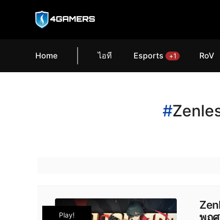
Home
ไอที
Esports
RoV
+1
#
Zenle
Zenl
Play!
พฤศจ