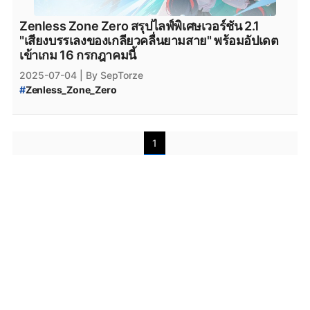
#
Zenless_Zone_Zero_APK
#
Zenless_Zone_Zero_Download
Zenless Zone Zero สรุปไลฟ์พิเศษเวอร์ชัน 2.1
#
Zenless_Zone_Zero_Android
"เสียงบรรเลงของเกลียวคลื่นยามสาย" พร้อมอัปเดต
#
Zenless_Zone_Zero_iOS
เข้าเกม 16 กรกฎาคมนี้
#
Zenless_Zone_Zero_Alice_Build
2025-07-04
| By SepTorze
#
Zenless_Zone_Zero_Alice_Build_Guide
#
Zenless_Zone_Zero
#
Zenless_Zone_Zero_แนวทางการปั้น_Alice
#
Zenless_Zone_Zero_Special_Live_Program
#
แนวทางการปั้น_Alice
#
Alice_Build
#
Zenless_Zone_Zero_Special_Live_Program_2.1
#
Zenless_Zone_Zero_Alice_Guide
#
Zenless_Zone_Zero_Ukinami_Yuzuha
#
Zenless_Zone_Zero_Guide
1
#
Zenless_Zone_Zero_Alice
#
Zenless_Zone_Zero_ปั้นตัวละคร_Alice
#
Zenless_Zone_Zero_ครบรอบ_1_ปี
#
Zenless_Zone_Zero_ปั้นตัวละคร
#
Zenless_Zone_Zero_Anniversary
#
Zenless_Zone_Zero_Alice_W-Engine
#
Zenless_Zone_Zero_โค้ดฟรี
#
Zenless_Zone_Zero_Alice_Disk_Drive
#
Zenless_Zone_Zero_Polychrome_Code
#
Zenless_Zone_Zero_Alice_Bangboo
#
Zenless_Zone_Zero_Polychrome_Free
#
Zenless_Zone_Zero_Alice_Team_Comp
#
Zenless_Zone_Zero_Ukinami_Yuzuha_W-Engine
#
Zenless_Zone_Zero_แนวทางการจัดทีม_Alice
#
Zenless_Zone_Zero_Alice_W-Engine
#
Zenless_Zone_Zero_วิธีปั้นตัวละคร
#
ZZZ
#
ZZZ_Alice
#
Zenless_Zone_Zero_Free_Encrypted_Master_Tape
#
Zenless_Zone_Zero_Alice_Disorder_Team
#
Zenless_Zone_Zero_Free_Master_Tape
#
ZZZ_Alice_Build
#
แนวทางการปั้น_Alice_ZZZ
#
Zenless_Zone_Zero_New_Agent
#
ZZZ_Alice_Build_ไทย
#
Zenless_Zone_Zero_Agent_ใหม่