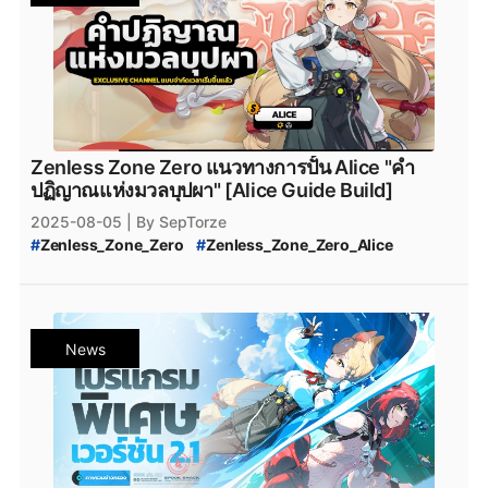
Zenless Zone Zero แนวทางการปั้น Alice "คำ
ปฏิญาณแห่งมวลบุปผา" [Alice Guide Build]
2025-08-05
| By SepTorze
#
Zenless_Zone_Zero
#
Zenless_Zone_Zero_Alice
#
Zenless_Zone_Zero_Alice_Exclusive_Channel
#
Zenless_Zone_Zero_Alice_Channel
#
ZZZ_Alice_Guid
#
Zenless_Zone_Zero_Farming_Guide
#
Zenless_Zone_Zero_Alice_Farming_Guide
News
#
Zenless_Zone_Zero_Skill_Upgrade
#
Zenless_Zone_Zero_Alice_Skill_Upgrade
#
Zenless_Zone_Zero_Alice_Core_Skill_Upgrade
#
Zenless_Zone_Zero_Core_Skill_Upgrade
#
Zenless_Zone_Zero_อัปสกิล
#
Zenless_Zone_Zero_อัปเลเวลสกิล_Alice