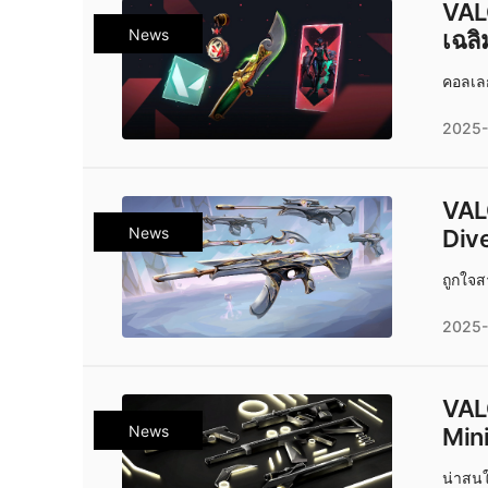
VALORANT
News
เฉลิ
คอลเล
2025-
VALO
News
Dive
ถูกใจส
2025-
VALO
News
Min
น่าสน