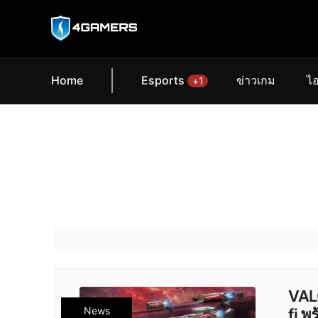
Home
Esports
ข่าวเกม
ไอ
+1
VALO
News
fi พ