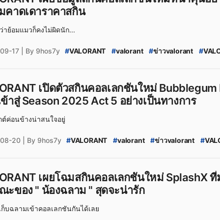
อมคาดเดาราคาสกิน
่าย้อมแมวก็คงไม่ผิดนัก...
09-17
| By 9hos7y
#
VALORANT
#
valorant
#
ข่าวvalorant
#
VALO
#
Prelude_to_Chaos_2.0
#
VALORANT_Prelude
#
valorant_Prelude_to_Chaos
#
VALORANT_Prel
#
VALORANT_New_Skin
#
VALORANT_Skin_20
ORANT เปิดตัวสกินคอลเลกชันใหม่ Bubblegum D
#
สกินปืน_valorant
#
VALORANT_สกินปืน
#
ข่าว
เข้าสู่ Season 2025 Act 5 อย่างเป็นทางการ
#
VALORANT_Thailand
#
valorant_ไทย
#
VALOR
#
VALORANT_2025_Act_5
#
VALORANT_ไทย
#
ต์ค่อนข้างน่าสนใจอยู่
#
valorant_skin
#
VALORANT_Skin_Leaks
08-20
| By 9hos7y
#
VALORANT
#
valorant
#
ข่าวvalorant
#
VALO
#
Bubblegum_Deathwish
#
VALORANT_Bubble
#
VALORANT_Bubblegum_Deathwish_leak
#
V
#
VALORANT_Skin_2025
#
Valorant
#
valoran
ORANT เผยโฉมสกินคอลเลกชันใหม่ SplashX ที่มา
#
VALORANT_สกินปืน
#
ข่าวเกมPC
#
ข่าวเกม
#
ณะของ " น้องฉลาม " สุดจะน่ารัก
#
VALORANT_Season_2025:_Act_5
#
VALORAN
#
VALORANT_Leaks
#
valorant_leaks
#
valora
เก็บฉลามเข้าคอลเลกชันกันได้เลย