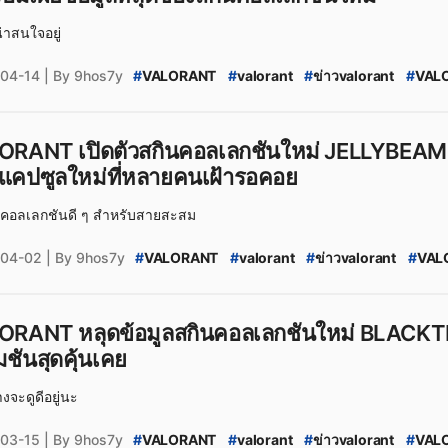
น่าสนใจอยู่
04-14
| By 9hos7y
#
VALORANT
#
valorant
#
ข่าวvalorant
#
VALO
#
VALORANT_Skin
#
HoloMeridian
#
HoloMer
#
VALORANT_KURONAMI2.0
#
VALORANT_New
#
valorant_news
#
สกินปืน_valorant
#
Season
RANT เปิดตัวสกินคอลเลกชันใหม่ JELLYBEAM สุด
นแคปซูลใหม่ที่หลายคนเฝ้ารอคอย
่งคอลเลกชันดี ๆ สำหรับสายสะสม
04-02
| By 9hos7y
#
VALORANT
#
valorant
#
ข่าวvalorant
#
VAL
#
VALORANT_Skin
#
JELLYBEAM
#
JELLYBEA
#
VALORANT_FULL_SENSE
#
VALORANT_New_
#
valorant_news
#
สกินปืน_valorant
#
Season
ORANT หลุดข้อมูลสกินคอลเลกชันใหม่ BLACK
มชันสุดคุ้นเคย
งจะดูดีอยู่นะ
03-15
| By 9hos7y
#
VALORANT
#
valorant
#
ข่าวvalorant
#
VAL