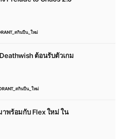
RANT_สกินปืน_ใหม่
_to_Chaos_2.0
#
Prelude_to_Chaos
ude_to_Chaos_2.0_leak
25
#
Valorant
#
valorant_news
eathwish ต้อนรับตัวเกม
เกมPC
#
ข่าวเกม
ANT_Season_2025:_Act_5
VALORANT_Leaks
#
valorant_leaks
RANT_สกินปืน_ใหม่
gum_Deathwish
ALORANT_New_Skin
t_news
#
สกินปืน_valorant
พร้อมกับ Flex ใหม่ ใน
VALORANT_Thailand
#
valorant_ไทย
T_2025_Act_5
#
VALORANT_ไทย
nt_skin
#
VALORANT_Skin_Leaks