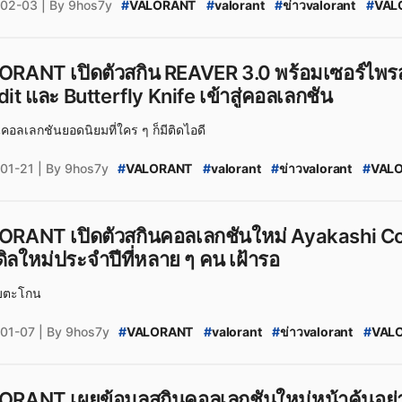
02-03
| By 9hos7y
#
VALORANT
#
valorant
#
ข่าวvalorant
#
VAL
#
Lunar_New_Year
#
Lunar_New_Year_2026_Co
#
VALORANT_Skin_2026
#
valorant_news
#
ส
#
Season_2026:_Act_1
RANT เปิดตัวสกิน REAVER 3.0 พร้อมเซอร์ไพรส์
it และ Butterfly Knife เข้าสู่คอลเลกชัน
นคอลเลกชันยอดนิยมที่ใคร ๆ ก็มีติดไอดี
01-21
| By 9hos7y
#
VALORANT
#
valorant
#
ข่าวvalorant
#
VALO
#
REAVER
#
Reaver_3.0_Collection
#
VALORAN
#
VALORANT_Skin_2026
#
valorant_news
#
สก
#
Season_2026:_Act_1
ORANT เปิดตัวสกินคอลเลกชันใหม่ Ayakashi Col
ดิลใหม่ประจำปีที่หลาย ๆ คน เฝ้ารอ
บบตะโกน
01-07
| By 9hos7y
#
VALORANT
#
valorant
#
ข่าวvalorant
#
VALO
#
Ayakashi
#
Ayakashi_Collection
#
VALORANT
#
VALORANT_Skin_2026
#
valorant_news
#
สก
#
Season_2026
#
Season_2026:_Act_1
RANT เผยข้อมูลสกินคอลเลกชันใหม่หน้าคุ้นอย่