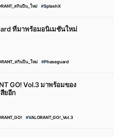
RANT_สกินปืน_ใหม่
#
SplashX
eak
#
VALORANT_New_Skin
t_news
#
สกินปืน_valorant
VALORANT_Thailand
#
valorant_ไทย
d ที่มาพร้อมอนิเมชันใหม่
T_2025_Act_4
#
VALORANT_ไทย
t_skin
#
VALORANT_Skin_Leaks
RANT_สกินปืน_ใหม่
#
Phaseguard
uard_leak
#
VALORANT_New_Skin
t_news
#
สกินปืน_valorant
VALORANT_Thailand
#
valorant_ไทย
NT GO! Vol.3 มาพร้อมของ
T_2025_Act_4
#
VALORANT_ไทย
สียอีก
nt_skin
#
VALORANT_Skin_Leaks
ORANT_GO!
#
VALORANT_GO!_Vol.3
RANT_Beta
_5_Years
NT_5th_Years