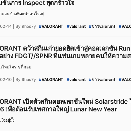
มชันการ Inspect สุดกร้าวใจ
่าค่อนข้างที่จะน่าสนใจอยู่
02-14
| By 9hos7y
#
VALORANT
#
valorant
#
ข่าวvalorant
#
VALO
#
2026_VCT_Season_Capsule
#
VALORANT_20
#
VALORANT_New_Skin
#
VALORANT_Skin_20
#
สกินปืน_valorant
#
Season_2026
#
Season_2
RANT คว้าสกินเก่ายอดฮิตเข้าสู่คอลเลกชัน Run I
ใหม่อย่าง FDGT//SPNR ที่แฟนเกมหลายคนให้คว
นใหม่ใคร ๆ ก็ชอบ
02-10
| By 9hos7y
#
VALORANT
#
valorant
#
ข่าวvalorant
#
VALO
#
Run_It_Back
#
VALORANT_Run_It_Back_2026
#
Lunar_New_Year_2026_Collection
#
VALORA
#
VALORANT_Skin_2026
#
valorant_news
#
ส
RANT เปิดตัวสกินคอลเลกชันใหม่ Solarstride ใ
#
Season_2026:_Act_1
6 เพื่อต้อนรับเทศกาลใหญ่ Lunar New Year
ใจอยู่มั้ง