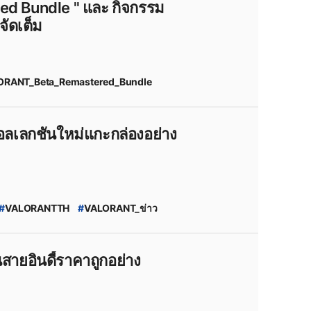
in
#
VALORANT_Skin_2025
ัดเต็ม
#
VALORANT_สกินปืน
#
ข่าวเกมPC
ย
T_2025_Act_3
#
VALORANT_ไทย
nt_skin
#
VALORANT_Skin_Leaks
ORANT_Beta_Remastered_Bundle
t_Pass
#
VALORANT_5_Years
NT_5th_Years
kin
#
VALORANT_Skin_2025
อลเลกชันใหม่แกะกล่องอย่าง
t
#
VALORANT_สกินปืน
#
ข่าวเกมPC
ทย
T_2025_Act_3
#
VALORANT_ไทย
nt_skin
#
VALORANT_Skin_Leaks
#
VALORANTTH
#
VALORANT_ข่าว
#
VALORANT_Divergence
es
#
VALORANT_Collection
e
#
VALORANT_PC
สายอินดี้ราคาถูกอย่าง