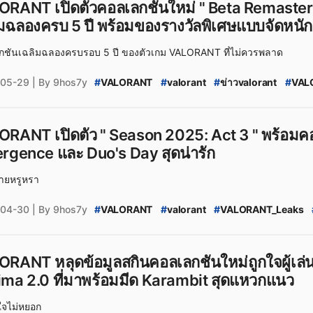
 เปิดตัวคอลเลกชันใหม่ " Beta Remastered Bundle " และ กิจกรรม
#
VALORANT_สกินปืน_ใหม่
#
VALORANT_New_Sk
มฉลองครบ 5 ปี พร้อมของรางวัลพิเศษแบบจัดหนักจ
#
Valorant
#
valorant_news
#
สกินปืน_valorant
#
ข่าวเกม
#
VALORANT_Thailand
#
valorant_ไท
กชันเฉลิมฉลองครบรอบ 5 ปี ของตัวเกม VALORANT ที่ไม่ควรพลาด
#
VALORANT_Season_2025:_Act_3
#
VALORAN
#
VALORANT_Leaks
#
valorant_leaks
#
valora
05-29
| By 9hos7y
#
VALORANT
#
valorant
#
ข่าวvalorant
#
VAL
#
VALORANT_Beta
#
VALORANT_5_Years_Even
#
VALORANT_Anniversary_5th_Years
#
VALORA
#
VALORANT_สกินปืน_ใหม่
#
VALORANT_New_S
RANT เปิดตัว " Season 2025: Act 3 " พร้อมค
#
Valorant
#
valorant_news
#
สกินปืน_valoran
rgence และ Duo's Day สุดน่ารัก
#
ข่าวเกม
#
VALORANT_Thailand
#
valorant_ไ
#
VALORANT_Season_2025:_Act_3
#
VALORAN
ายหรูหรา
#
VALORANT_Leaks
#
valorant_leaks
#
valora
04-30
| By 9hos7y
#
VALORANT
#
valorant
#
VALORANT_Leaks
#
ข่าว_VALORANT
#
VALORANT_2025_Act_3
#
Divergence
#
riotgames
#
RIOT
#
riot_gam
#
VALORANT_สกิน
#
VALORANT_skin
#
PCgam
RANT หลุดข้อมูลสกินคอลเลกชันใหม่ถูกใจผู้เล่น
ima 2.0 ที่มาพร้อมมีด Karambit สุดแหวกแนว
ใจไม่หยอก