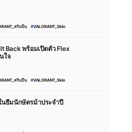
RANT_สกินปืน
#
VALORANT_Skin
26_VCT_Season_Capsule
26
#
valorant_news
026:_Act_1
t Back พร้อมเปิดตัว Flex
ามสนใจ
RANT_สกินปืน
#
VALORANT_Skin
#
Lunar_New_Year
NT_New_Skin
กินปืน_valorant
#
Season_2026
นธีมนักษัตรม้าประจำปี