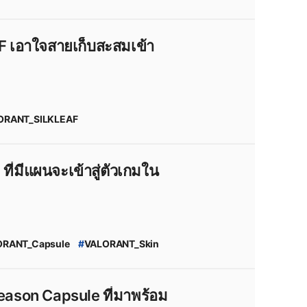
HORN_VALORANT
26
#
valorant_news
026:_Act_2
 เอาใจสายเก็บสะสมเข้า
ORANT_SILKLEAF
ALORANT
#
VALORANT_New_Skin
กินปืน_valorant
#
Season_2026
ี่มีแผนจะเข้าสู่ตัวเกมใน
ORANT_Capsule
#
VALORANT_Skin
_VCT_Season_Capsule
tchbudz:_Quacked_Series
26
#
valorant_news
ason Capsule ที่มาพร้อม
026:_Act_1