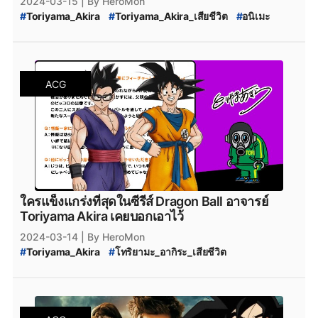
2024-03-15
| By HeroMon
#
Toriyama_Akira
#
Toriyama_Akira_เสียชีวิต
#
อนิเมะ
#
Dragon_Ball
#
Dragon_Ball_Super
ACG
ใครแข็งแกร่งที่สุดในซีรีส์ Dragon Ball อาจารย์
Toriyama Akira เคยบอกเอาไว้
2024-03-14
| By HeroMon
#
Toriyama_Akira
#
โทริยามะ_อากิระ_เสียชีวิต
#
Dragon_Ball