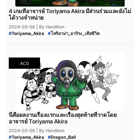
4 เกมที่อาจารย์ Toriyama Akira มีส่วนร่วมและยังไม่
ได้วางจำหน่าย
2024-03-08
| By HeroMon
#
Toriyama_Akira
#
โทริยาม่า_อากิระ_เสียชีวิต
#
Dragon_Quest_XII_The_Flames_of_Fate
#
Sand_Land
#
Dragon_Ball_Sparking!_Zero
#
Dragon_Ball_Z_Budokai_Tenkaichi
ACG
นี่คือผลงานเรื่องแรกและเรื่องสุดท้ายที่วาดโดย
อาจารย์ Toriyama Akira
2024-03-08
| By HeroMon
#
Toriyama_Akira
#
Dragon_Ball