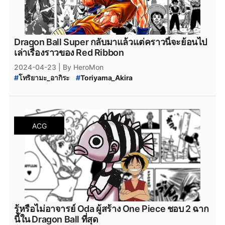
Dragon Ball Super กลับมาแล้วแต่คราวนี้จะย้อนไป
เล่าเรื่องราวของ Red Ribbon
2024-04-23
| By HeroMon
#
โทริยามะ_อากิระ
#
Toriyama_Akira
#
Dragon_Ball_Super
#
ดราก้อนบอล
ACG
รู้หรือไม่อาจารย์ Oda ผู้สร้าง One Piece ชอบ 2 ฉาก
นี้ใน Dragon Ball ที่สุด