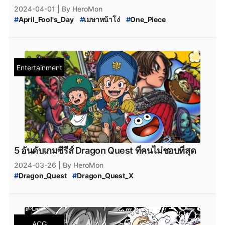
2024-04-01
| By HeroMon
#
April_Fool's_Day
#
เมษาหน้าโง่
#
One_Piece
#
Dragon_Ball
#
Toriyama_Akira_เสียชีวิต
#
Toriyama_Akira
Entertainment
5 อันดับเกมซีรีส์ Dragon Quest ที่คนไม่ชอบที่สุด
2024-03-26
| By HeroMon
#
Dragon_Quest
#
Dragon_Quest_X
#
Slime_Morimori_Dragon_Quest_2
#
Akira_Toriyama_เสียชีวิต
#
Toriyama_Akira
ACG