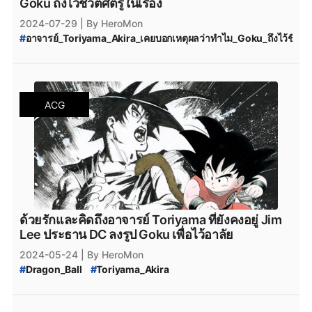
Goku ถึงไว้ชีวิตศัตรูในเรื่อง
2024-07-29
| By HeroMon
#
อาจารย์_Toriyama_Akira_เคยบอกเหตุผลว่าทำไม_Goku_ถึงไว้ชีวิตศัต
#
Toriyama_Akira
#
Dragon_Ball
ACG
ด้วยรักและคิดถึงอาจารย์ Toriyama ที่ยังคงอยู่ Jim
Lee ประธาน DC ลงรูป Goku เพื่อไว้อาลัย
2024-05-24
| By HeroMon
#
Dragon_Ball
#
Toriyama_Akira
#
Toriyama_Akira_เสียชีวิต
#
โทริยามะ_อากิระ_เสียชีวิต