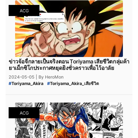
ACG
ข่าวจ้อจี้กลายเป็นจริงตอน Toriyama เสียชีวิตกลุ่มค้า
ยาเม็กซิโกประกาศหยุดยิงชั่วคราวเพื่อไว้อาลัย
2024-05-05
| By HeroMon
#
Toriyama_Akira
#
Toriyama_Akira_เสียชีวิต
#
โทริยามะ_อากิระ_เสียชีวิต
#
Dragon_Ball
#
ดราก้อนบอล
ACG