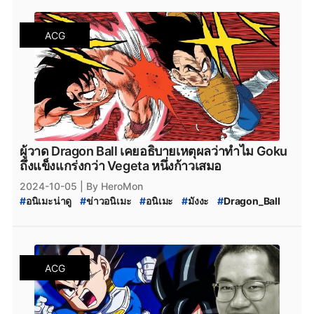
#
ข่าวสารวงการมังงะ
ACG
ผู้วาด Dragon Ball เคยอธิบายเหตุผลว่าทำไม Goku
ถึงแข็งแกร่งกว่า Vegeta หนึ่งก้าวเสมอ
2024-10-05
| By HeroMon
#
อนิเมะน่าดู
#
ข่าวอนิเมะ
#
อนิเมะ
#
มังงะ
#
Dragon_Ball
#
Akira_Toriyama_เสียชีวิต
#
Toriyama_Akira
ACG