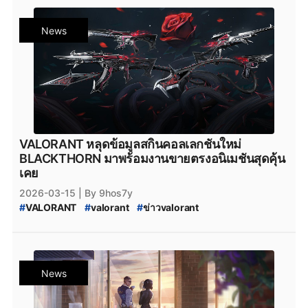
#
FS
#
VALORANT_FULL_SENSE
#
VALORANT_New_Skin
#
VALORANT_Skin_2026
#
valorant_news
News
#
สกินปืน_valorant
#
Season_2026
#
Season_2026:_Act_2
VALORANT หลุดข้อมูลสกินคอลเลกชันใหม่
BLACKTHORN มาพร้อมงานขายตรงอนิเมชันสุดคุ้น
เคย
2026-03-15
| By 9hos7y
#
VALORANT
#
valorant
#
ข่าวvalorant
#
VALORANT_BLACKTHORN
#
VALORANT_Skin
#
BLACKTHORN
#
BLACKTHORN_VALORANT
#
VALORANT_New_Skin
#
VALORANT_Skin_2026
#
valorant_news
#
สกินปืน_valorant
#
Season_2026
News
#
Season_2026:_Act_2