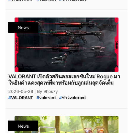
#
VALORANT_Hi-DR0
#
Hi-DR0
#
Give_Back//V26//
#
VALORANT_Give_Back//V26//
#
VALORANT_New_Skin
#
VALORANT_Skin_2026
#
valorant_news
#
สกินปืน_valorant
#
Season_2026
News
#
Season_2026:_Act_3
VALORANT เปิดตัวสกินคอลเลกชันใหม่ Rogue มา
ในธีมดำแดงสุดเท่ที่มาพร้อมกับลูกเล่นสุดจัดเต็ม
2026-05-28
| By 9hos7y
#
VALORANT
#
valorant
#
ข่าวvalorant
#
VALORANT_Rogue
#
Rogue
#
VALORANT_New_Skin
#
VALORANT_Skin_2026
#
valorant_news
#
สกินปืน_valorant
#
Season_2026
#
Season_2026:_Act_3
News