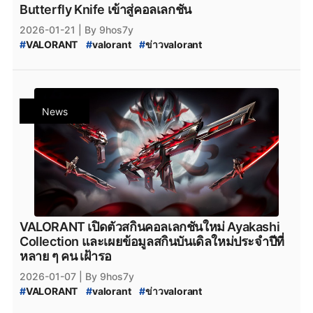
Butterfly Knife เข้าสู่คอลเลกชัน
2026-01-21
| By 9hos7y
#
VALORANT
#
valorant
#
ข่าวvalorant
#
VALORANT_สกินปืน
#
VALORANT_Skin
#
REAVER
#
Reaver_3.0_Collection
#
VALORANT_New_Skin
#
VALORANT_Skin_2026
#
valorant_news
#
สกินปืน_valorant
#
Season_2026
News
#
Season_2026:_Act_1
VALORANT เปิดตัวสกินคอลเลกชันใหม่ Ayakashi
Collection และเผยข้อมูลสกินบันเดิลใหม่ประจำปีที่
หลาย ๆ คน เฝ้ารอ
2026-01-07
| By 9hos7y
#
VALORANT
#
valorant
#
ข่าวvalorant
#
VALORANT_สกินปืน
#
VALORANT_Skin
#
Ayakashi