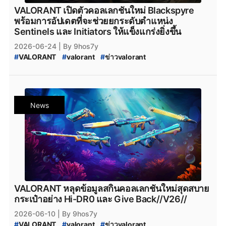
VALORANT เปิดตัวคอลเลกชันใหม่ Blackspyre
พร้อมการอัปเดตที่จะช่วยยกระดับตำแหน่ง
Sentinels และ Initiators ให้แข็งแกร่งยิ่งขึ้น
2026-06-24
| By 9hos7y
#
VALORANT
#
valorant
#
ข่าวvalorant
#
VALORANT_Blackspyre_Collection
#
VALORANT_Blackspyre
#
Blackspyre
#
Summit
#
VALORANT_Summit
#
VALORANT_New_Skin
#
VALORANT_Skin_2026
#
valorant_news
News
#
สกินปืน_valorant
#
Season_2026
#
Season_2026:_Act_4
#
VALORANT_Patch_13.00
VALORANT หลุดข้อมูลสกินคอลเลกชันใหม่สุดสบาย
กระเป๋าอย่าง Hi-DR0 และ Give Back//V26//
2026-06-10
| By 9hos7y
#
VALORANT
#
valorant
#
ข่าวvalorant