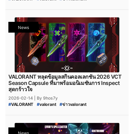
#
VALORANT_Capsule
#
VALORANT_Skin
#
VALORANT_Limited_Edition_Capsule
#
2026_VCT_Season_Capsule
#
VALORANT_2026_VCT_Season_Capsule
News
#
Hatchbudz:_Quacked_Series
#
VALORANT_New_Skin
#
VALORANT_Skin_2026
#
valorant_news
#
สกินปืน_valorant
#
Season_2026
#
Season_2026:_Act_1
VALORANT หลุดข้อมูลสกินคอลเลกชัน 2026 VCT
Season Capsule ที่มาพร้อมอนิเมชันการ Inspect
สุดกร้าวใจ
2026-02-14
| By 9hos7y
#
VALORANT
#
valorant
#
ข่าวvalorant
#
VALORANT_สกินปืน
#
VALORANT_Skin
#
2026_VCT_Season_Capsule
#
VALORANT_2026_VCT_Season_Capsule
#
VALORANT_New_Skin
#
VALORANT_Skin_2026
News