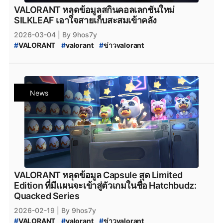
VALORANT หลุดข้อมูลสกินคอลเลกชันใหม่
SILKLEAF เอาใจสายเก็บสะสมเข้าคลัง
2026-03-04
| By 9hos7y
#
VALORANT
#
valorant
#
ข่าวvalorant
#
VALORANT_SILKLEAF
#
VALORANT_Skin
#
SILKLEAF
#
SILKLEAF_VALORANT
#
VALORANT_New_Skin
#
VALORANT_Skin_2026
#
valorant_news
#
สกินปืน_valorant
#
Season_2026
News
#
Season_2026:_Act_2
VALORANT หลุดข้อมูล Capsule สุด Limited
Edition ที่มีแผนจะเข้าสู่ตัวเกมในชื่อ Hatchbudz:
Quacked Series
2026-02-19
| By 9hos7y
#
VALORANT
#
valorant
#
ข่าวvalorant