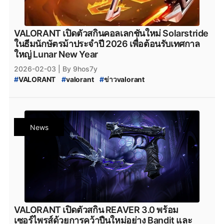
VALORANT เปิดตัวสกินคอลเลกชันใหม่ Solarstride
ในธีมนักษัตรม้าประจำปี 2026 เพื่อต้อนรับเทศกาล
ใหญ่ Lunar New Year
2026-02-03
| By 9hos7y
#
VALORANT
#
valorant
#
ข่าวvalorant
#
VALORANT_สกินปืน
#
VALORANT_Skin
#
Lunar_New_Year
#
Lunar_New_Year_2026_Collection
#
VALORANT_New_Skin
#
VALORANT_Skin_2026
#
valorant_news
#
สกินปืน_valorant
#
Season_2026
News
#
Season_2026:_Act_1
VALORANT เปิดตัวสกิน REAVER 3.0 พร้อม
เซอร์ไพรส์ด้วยการคว้าปืนใหม่อย่าง Bandit และ