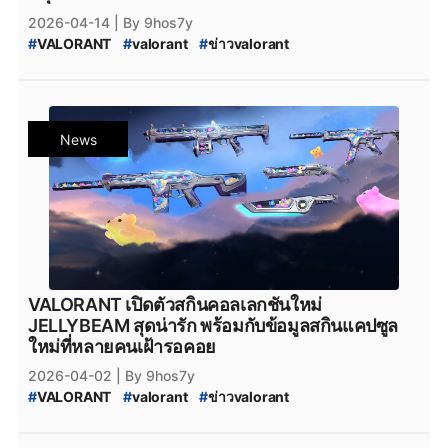
2026-04-14
| By 9hos7y
#
VALORANT
#
valorant
#
ข่าวvalorant
#
VALORANT_HoloMeridian
#
VALORANT_Skin
#
HoloMeridian
#
HoloMeridian_VALORANT
#
KURONAMI2.0
#
VALORANT_KURONAMI2.0
#
VALORANT_New_Skin
#
VALORANT_Skin_2026
News
#
valorant_news
#
สกินปืน_valorant
#
Season_2026
#
Season_2026:_Act_2
VALORANT เปิดตัวสกินคอลเลกชันใหม่
JELLYBEAM สุดน่ารัก พร้อมกับข้อมูลสกินแคปซูล
ใหม่ที่หลายคนเฝ้ารอคอย
2026-04-02
| By 9hos7y
#
VALORANT
#
valorant
#
ข่าวvalorant
#
VALORANT_JELLYBEAM
#
VALORANT_Skin
#
JELLYBEAM
#
JELLYBEAM_VALORANT
#
FULL_SENSE