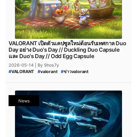
VALORANT เปิดตัวแคปซูลใหม่ต้อนรับเทศกาล Duo
Day อย่าง Duo's Day // Duckling Duo Capsule
และ Duo's Day // Odd Egg Capsule
2026-05-14
| By 9hos7y
#
VALORANT
#
valorant
#
ข่าวvalorant
#
VALORANT_Duo_Day
#
VALORANT_Capsule
#
VALORANT_New_Skin
#
VALORANT_Skin_2026
#
VALORANT_Capsule_2026
#
valorant_news
#
สกินปืน_valorant
#
Season_2026
News
#
Season_2026:_Act_3