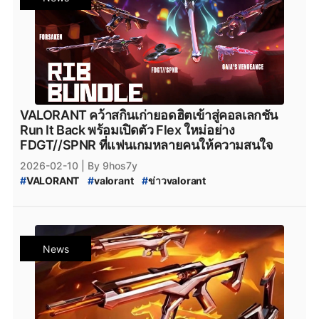
#
valorant_news
#
สกินปืน_valorant
#
Season_2026
#
Season_2026:_Act_1
VALORANT คว้าสกินเก่ายอดฮิตเข้าสู่คอลเลกชัน
Run It Back พร้อมเปิดตัว Flex ใหม่อย่าง
FDGT//SPNR ที่แฟนเกมหลายคนให้ความสนใจ
2026-02-10
| By 9hos7y
#
VALORANT
#
valorant
#
ข่าวvalorant
#
VALORANT_สกินปืน
#
VALORANT_Skin
#
Run_It_Back
#
VALORANT_Run_It_Back_2026
#
Lunar_New_Year
#
Lunar_New_Year_2026_Collection
#
VALORANT_New_Skin
#
VALORANT_Skin_2026
News
#
valorant_news
#
สกินปืน_valorant
#
Season_2026
#
Season_2026:_Act_1