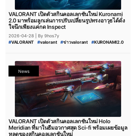
VALORANT เปิดตัวสกินคอลเลกชันใหม่ Kuronami
2.0 มาพร้อมลูกเล่นการปรับเปลี่ยนรูปทรงอาวุธได้ดั่ง
ใจนึกเพียงแค่กด Inspect
2026-04-28
| By 9hos7y
#
VALORANT
#
valorant
#
ข่าวvalorant
#
KURONAMI2.0
#
VALORANT_KURONAMI2.0
#
VALORANT_New_Skin
#
VALORANT_Skin_2026
#
valorant_news
#
สกินปืน_valorant
#
Season_2026
#
Season_2026:_Act_3
News
VALORANT เปิดตัวสกินคอลเลกชันใหม่ Holo
Meridian ที่มาในธีมอวกาศสุด Sci-fi พร้อมเผยข้อมูล
หลุดของสกินคอลเลกชันใหม่