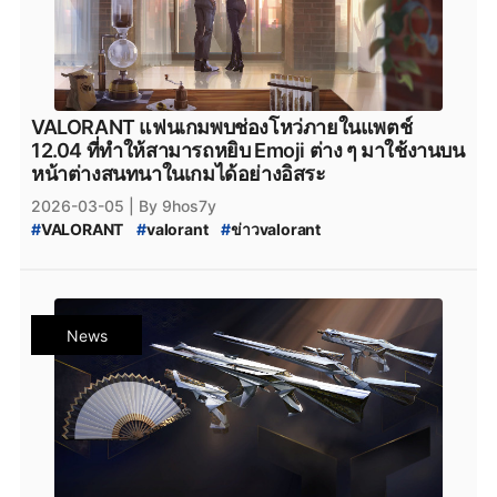
VALORANT แฟนเกมพบช่องโหว่ภายในแพตช์
12.04 ที่ทำให้สามารถหยิบ Emoji ต่าง ๆ มาใช้งานบน
หน้าต่างสนทนาในเกมได้อย่างอิสระ
2026-03-05
| By 9hos7y
#
VALORANT
#
valorant
#
ข่าวvalorant
#
VALORANT_Emoji
#
VALORANT_Chat_Emoji
#
VALORANT_12.04
#
VALORANT_Skin_2026
#
valorant_news
#
Season_2026
#
Season_2026:_Act_2
News