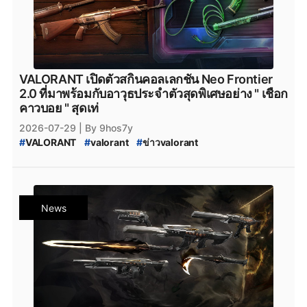
VALORANT เปิดตัวสกินคอลเลกชัน Neo Frontier
2.0 ที่มาพร้อมกับอาวุธประจำตัวสุดพิเศษอย่าง " เชือก
คาวบอย " สุดเท่
2026-07-29
| By 9hos7y
#
VALORANT
#
valorant
#
ข่าวvalorant
#
VALORANT_Neo_Frontier_2.0_Collection
#
VALORANT_Neo_Frontier_Collection
#
VALORANT_Neo_Frontier_2.0
#
VALORANT_Neo_Frontier
#
Neo_Frontier
News
#
Neo_Frontier_2.0
#
VALORANT_New_Skin
#
VALORANT_Skin_2026
#
valorant_news
#
สกินปืน_valorant
#
Season_2026
#
Season_2026:_Act_4
#
VALORANT_Patch_13.00