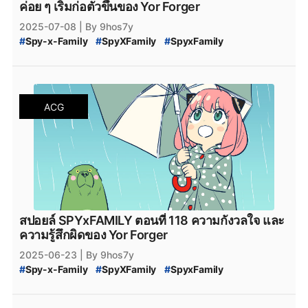
#
SPYxFAMILY_ผู้เขียน
#
สปอยล์_SPYxFAMILY
ค่อย ๆ เริ่มก่อตัวขึ้นของ Yor Forger
#
สปอยล์_SPY_FAMILY
2025-07-08
| By 9hos7y
#
Spy-x-Family
#
SpyXFamily
#
SpyxFamily
#
SPYxFAMILY
#
SPY_x_Family_119
#
SPY-x_Family_สปอยล์
#
SPY_x_Family_Desmond
#
สปายแฟมิลี่_119
#
สปาย_x_แฟมิลี่_119
#
SPY_x_Family_อ่านที่ไหน
#
Spy_x_Family
ACG
#
SPY_x_FAMILY_Manga
#
SPY_x_FAMILY_มังงะ
#
SPY_x_FAMILY_MANGA_Plus
#
manga
#
MangaPlus
#
MANGA_Plus
#
สปาย_×_แฟมิลี
#
สปายแฟมิลี่
#
สนธยา
#
สายลับ
#
การ์ตูนสายลับ
#
มังงะ
#
มังกะ
#
หนังสือการ์ตูน
#
Bilbili
#
bilibili
#
SPY_x_Family_120
#
สปายแฟมิลี่_120
#
สปาย_x_แฟมิลี่_120
#
SPY_x_Family_ตอนล่าสุด
#
สปายแฟมิลี่_ตอนล่าสุด
#
สปาย_x_แฟมิลี่_ตอนล่าสุด
#
SPYxFAMILY_งด
#
SPYxFAMILY_หยุดพัก
สปอยล์ SPYxFAMILY ตอนที่ 118 ความกังวลใจ และ
#
SPYxFAMILY_ผู้เขียน
#
สปอยล์_SPYxFAMILY
ความรู้สึกผิดของ Yor Forger
#
สปอยล์_SPY_FAMILY
2025-06-23
| By 9hos7y
#
Spy-x-Family
#
SpyXFamily
#
SpyxFamily
#
SPYxFAMILY
#
SPY_x_Family_118
#
SPY-x_Family_สปอยล์
#
SPY_x_Family_Desmond