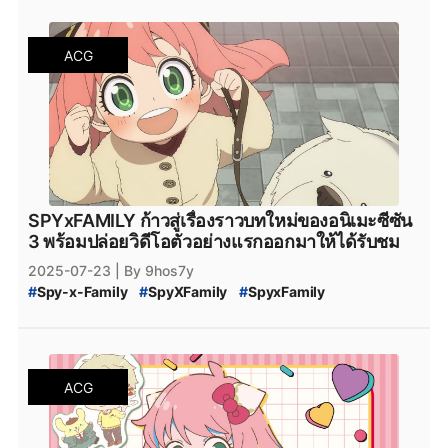
#
SPY-x_Family_สปอยล์
#
SPY_x_Family_Desmond
#
สปายแฟมิลี่_121
#
สปาย_x_แฟมิลี่_120
#
SPY_x_Family_อ่านที่ไหน
#
Spy_x_Family
ACG
#
SPY_x_FAMILY_Manga
#
SPY_x_FAMILY_มังงะ
#
SPY_x_FAMILY_MANGA_Plus
#
manga
#
MangaPlus
#
MANGA_Plus
#
สปาย_×_แฟมิลี
#
สปายแฟมิลี่
#
สนธยา
#
สายลับ
#
การ์ตูนสายลับ
#
มังงะ
#
มังกะ
#
หนังสือการ์ตูน
#
Bilbili
#
bilibili
#
SPY_x_Family_122
#
สปายแฟมิลี่_122
#
สปาย_x_แฟมิลี่_122
#
SPY_x_Family_ตอนล่าสุด
#
สปายแฟมิลี่_ตอนล่าสุด
#
สปาย_x_แฟมิลี่_ตอนล่าสุด
#
SPYxFAMILY_งด
#
SPYxFAMILY_หยุดพัก
SPYxFAMILY ก้าวสู่เรื่องราวบทใหม่ของอนิเมะซีซัน
#
SPYxFAMILY_ผู้เขียน
#
สปอยล์_SPYxFAMILY
3 พร้อมปล่อยวิดีโอตัวอย่างแรกออกมาให้ได้รับชม
#
สปอยล์_SPY_FAMILY
2025-07-23
| By 9hos7y
#
Spy-x-Family
#
SpyXFamily
#
SpyxFamily
#
SPYxFAMILY
#
SPYxFAMILY_Season_3
#
SPYxFAMILY_SS3
#
SPY_x_FAMILY_SS3
#
SPY_x_FAMILY_Season3
#
SPY_X_FAMILY_ภาคต่อ
#
SPYxFAMILY_ภาคต่อ
#
SPYxFAMILY_ซีซัน_3
ACG
#
SPYxFAMILY_ภาคใหม่
#
SPY-x_Family_สปอยล์
#
SPY_x_Family_อ่านที่ไหน
#
Spy_x_Family
#
SPY_x_FAMILY_Manga
#
SPY_x_FAMILY_มังงะ