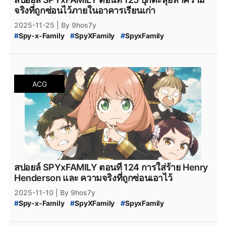
#
SPYxFAMILY_ผู้เขียน
#
สปอยล์_SPYxFAMILY
จริงที่ถูกซ่อนไว้ภายในอาคารเรียนเก่า
#
สปอยล์_SPY_FAMILY
2025-11-25
| By 9hos7y
#
Spy-x-Family
#
SpyXFamily
#
SpyxFamily
#
SPYxFAMILY
#
SPY_x_Family_125
#
SPY-x_Family_สปอยล์
#
สปายแฟมิลี่_125
#
สปาย_x_แฟมิลี่_125
#
SPY_x_Family_อ่านที่ไหน
#
Spy_x_Family
#
SPY_x_FAMILY_Manga
ACG
#
SPY_x_FAMILY_มังงะ
#
SPY_x_FAMILY_MANGA_Plus
#
manga
#
MangaPlus
#
MANGA_Plus
#
สปาย_×_แฟมิลี
#
สปายแฟมิลี่
#
สนธยา
#
สายลับ
#
การ์ตูนสายลับ
#
มังงะ
#
มังกะ
#
หนังสือการ์ตูน
#
Bilbili
#
bilibili
#
SPY_x_Family_126
#
สปายแฟมิลี่_126
#
สปาย_x_แฟมิลี่_126
#
SPY_x_Family_ตอนล่าสุด
#
สปายแฟมิลี่_ตอนล่าสุด
#
สปาย_x_แฟมิลี่_ตอนล่าสุด
#
SPYxFAMILY_งด
#
SPYxFAMILY_หยุดพัก
สปอยล์ SPYxFAMILY ตอนที่ 124 การใส่ร้าย Henry
#
SPYxFAMILY_ผู้เขียน
#
สปอยล์_SPYxFAMILY
Henderson และ ความจริงที่ถูกซ่อนเอาไว้
#
สปอยล์_SPY_FAMILY
2025-11-10
| By 9hos7y
#
Spy-x-Family
#
SpyXFamily
#
SpyxFamily
#
SPYxFAMILY
#
SPY_x_Family_124
#
SPY-x_Family_สปอยล์
#
สปายแฟมิลี่_124