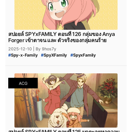
สปอยล์ SPYxFAMILY ตอนที่ 126 กลุ่มของ Anya
Forger เข้าตาจน และ ตัวจริงของกลุ่มคนร้าย
2025-12-10
| By 9hos7y
#
Spy-x-Family
#
SpyXFamily
#
SpyxFamily
#
SPYxFAMILY
#
SPY_x_Family_126
#
SPY-x_Family_สปอยล์
#
สปายแฟมิลี่_126
#
สปาย_x_แฟมิลี่_126
#
SPY_x_Family_อ่านที่ไหน
#
Spy_x_Family
#
SPY_x_FAMILY_Manga
ACG
#
SPY_x_FAMILY_มังงะ
#
SPY_x_FAMILY_MANGA_Plus
#
manga
#
MangaPlus
#
MANGA_Plus
#
สปาย_×_แฟมิลี
#
สปายแฟมิลี่
#
สนธยา
#
สายลับ
#
การ์ตูนสายลับ
#
มังงะ
#
มังกะ
#
หนังสือการ์ตูน
#
Bilbili
#
bilibili
#
SPY_x_Family_127
#
สปายแฟมิลี่_127
#
สปาย_x_แฟมิลี่_127
#
SPY_x_Family_ตอนล่าสุด
#
สปายแฟมิลี่_ตอนล่าสุด
#
สปาย_x_แฟมิลี่_ตอนล่าสุด
#
SPYxFAMILY_งด
#
SPYxFAMILY_หยุดพัก
สปอยล์ SPYxFAMILY ตอนที่ 125 บุกตะลุยหาความ