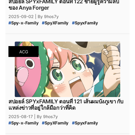
สปอยล์ SPYxFAMILY ตอนที่ 122 ชายผู้รู้ความลับ
#
SPYxFAMILY_ผู้เขียน
#
สปอยล์_SPYxFAMILY
ของ Anya Forger
#
สปอยล์_SPY_FAMILY
2025-09-02
| By 9hos7y
#
Spy-x-Family
#
SpyXFamily
#
SpyxFamily
#
SPYxFAMILY
#
SPY_x_Family_122
#
SPY-x_Family_สปอยล์
#
SPY_x_Family_Desmond
#
สปายแฟมิลี่_122
#
สปาย_x_แฟมิลี่_122
#
SPY_x_Family_อ่านที่ไหน
#
Spy_x_Family
ACG
#
SPY_x_FAMILY_Manga
#
SPY_x_FAMILY_มังงะ
#
SPY_x_FAMILY_MANGA_Plus
#
manga
#
MangaPlus
#
MANGA_Plus
#
สปาย_×_แฟมิลี
#
สปายแฟมิลี่
#
สนธยา
#
สายลับ
#
การ์ตูนสายลับ
#
มังงะ
#
มังกะ
#
หนังสือการ์ตูน
#
Bilbili
#
bilibili
#
SPY_x_Family_123
#
สปายแฟมิลี่_123
#
สปาย_x_แฟมิลี่_123
#
SPY_x_Family_ตอนล่าสุด
#
สปายแฟมิลี่_ตอนล่าสุด
#
สปาย_x_แฟมิลี่_ตอนล่าสุด
#
SPYxFAMILY_งด
#
SPYxFAMILY_หยุดพัก
สปอยล์ SPYxFAMILY ตอนที่ 121 เส้นผมบังภูเขา กับ
#
SPYxFAMILY_ผู้เขียน
#
สปอยล์_SPYxFAMILY
แหล่งข่าวที่อยู่ใกล้มือกว่าที่คิด
#
สปอยล์_SPY_FAMILY
2025-08-17
| By 9hos7y
#
Spy-x-Family
#
SpyXFamily
#
SpyxFamily
#
SPYxFAMILY
#
SPY_x_Family_121