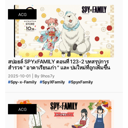
#
สปาย_x_แฟมิลี่_124
#
SPY_x_Family_อ่านที่ไหน
#
Spy_x_Family
#
SPY_x_FAMILY_Manga
ACG
#
SPY_x_FAMILY_มังงะ
#
SPY_x_FAMILY_MANGA_Plus
#
manga
#
MangaPlus
#
MANGA_Plus
#
สปาย_×_แฟมิลี
#
สปายแฟมิลี่
#
สนธยา
#
สายลับ
#
การ์ตูนสายลับ
#
มังงะ
#
มังกะ
#
หนังสือการ์ตูน
#
Bilbili
#
bilibili
#
SPY_x_Family_125
#
สปายแฟมิลี่_125
#
สปาย_x_แฟมิลี่_125
#
SPY_x_Family_ตอนล่าสุด
#
สปายแฟมิลี่_ตอนล่าสุด
#
สปาย_x_แฟมิลี่_ตอนล่าสุด
#
SPYxFAMILY_งด
#
SPYxFAMILY_หยุดพัก
สปอยล์ SPYxFAMILY ตอนที่ 123-2 บทสรุปการ
#
SPYxFAMILY_ผู้เขียน
#
สปอยล์_SPYxFAMILY
สำรวจ " อาคาเรียนเก่า " และ ปมใหม่ที่ถูกเพิ่มขึ้น
#
สปอยล์_SPY_FAMILY
2025-10-01
| By 9hos7y
#
Spy-x-Family
#
SpyXFamily
#
SpyxFamily
#
SPYxFAMILY
#
SPY_x_Family_123
#
SPY-x_Family_สปอยล์
#
สปายแฟมิลี่_123
#
สปาย_x_แฟมิลี่_123
#
SPY_x_Family_123-2
#
สปายแฟมิลี่_123-2
#
สปาย_x_แฟมิลี่_123-2
ACG
#
SPY_x_Family_อ่านที่ไหน
#
Spy_x_Family
#
SPY_x_FAMILY_Manga
#
SPY_x_FAMILY_มังงะ
#
SPY_x_FAMILY_MANGA_Plus
#
manga
#
MangaPlus