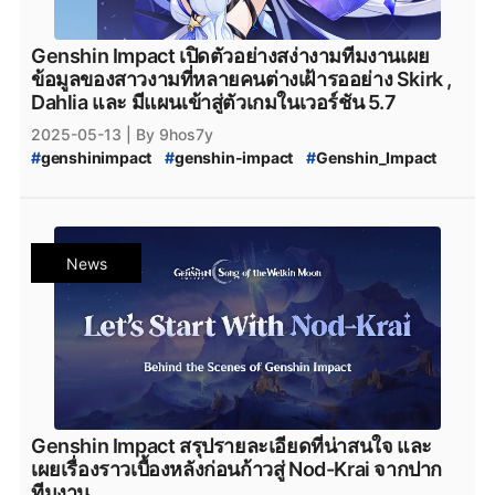
Genshin Impact เปิดตัวอย่างสง่างามทีมงานเผย
ข้อมูลของสาวงามที่หลายคนต่างเฝ้ารออย่าง Skirk ,
Dahlia และ มีแผนเข้าสู่ตัวเกมในเวอร์ชัน 5.7
2025-05-13
| By 9hos7y
#
genshinimpact
#
genshin-impact
#
Genshin_Impact
#
Genshin_Impact_5.6
#
Genshin_Impact_5.7
#
Nod-Krai
#
Genshin_Impact_Nod-Krai
#
NodKrai
#
Teyvat
#
Genshin_Impact_Teyvat
#
Genshin_Impact_ดาวน์โหลด
News
#
Genshin_Impact_Download
#
Genshin_Impact_Patch
#
Genshin_Impact_แพตช์
#
Skirk
#
Skirk_Leak
#
Skirk_Genhin_Impact
#
Genshin_Impact_Skirk
#
Genshin_Impact_Skirk_คือใคร
#
Genshin_Impact_Abyss
#
Genshin_Impact_Escoffier
#
Escoffier
#
HoYoplay
Genshin Impact สรุปรายละเอียดที่น่าสนใจ และ
เผยเรื่องราวเบื้องหลังก่อนก้าวสู่ Nod-Krai จากปาก
ทีมงาน