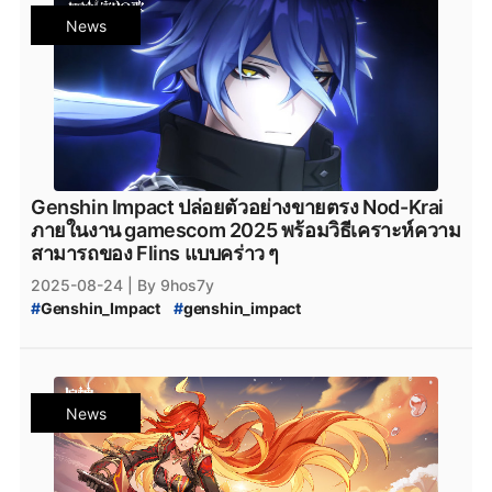
#
Googleplay
#
HoYoplay
#
Epicgamesstore
News
#
Epic_Games_Store
#
PlayStation
#
Xbox
#
Nod-Krai
#
Genshin_Impact_Nod-Krai
#
Snezhnaya
#
Genshin_Impact_Ineffa
#
Genshin_Impact_Patch_Ineffa
#
Genshin_Impact_แพทช์
#
Genshin_Impact_Update
#
Genshin_Impact_Imaginarium_Theater
#
Imaginarium_Theater
#
Genshin_Impact_Imaginarium_Theater_6.0
Genshin Impact ปล่อยตัวอย่างขายตรง Nod-Krai
#
Genshin_Impact_Miliastra_Wonderland
ภายในงาน gamescom 2025 พร้อมวิธีเคราะห์ความ
#
Miliastra_Wonderland
สามารถของ Flins แบบคร่าว ๆ
2025-08-24
| By 9hos7y
#
Genshin_Impact
#
genshin_impact
#
Genshin_Impact_update
#
Genshin_Impact_5.8
#
Genshin_Impact_Patch_5.8
#
Genshin_Impact_version_5.8
#
iOS
#
Android
#
Googleplay
#
HoYoplay
#
Epicgamesstore
News
#
Epic_Games_Store
#
PlayStation
#
Xbox
#
Nod-Krai
#
Genshin_Impact_Nod-Krai
#
Snezhnaya
#
Genshin_Impact_Ineffa