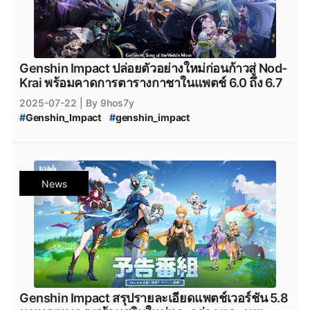
#
Genshin_Impact_Patch_Ineffa
#
Genshin_Impact_Lunar_Charged
#
Genshin_Impact_แพทช์
#
Genshin_Impact_Update
Genshin Impact ปล่อยตัวอย่างใหม่ก่อนก้าวสู่ Nod-
Krai พร้อมคาดการตารางกาชาในแพตช์ 6.0 ถึง 6.7
2025-07-22
| By 9hos7y
#
Genshin_Impact
#
genshin_impact
#
Genshin_Impact_update
#
Genshin_Impact_6.0
#
Genshin_Impact_Patch_6.0
#
Genshin_Impact_version_6.0
#
iOS
#
Android
#
Googleplay
#
HoYoplay
#
Epicgamesstore
News
#
Epic_Games_Store
#
PlayStation
#
Xbox
#
Nod-Krai
#
Genshin_Impact_Nod-Krai
#
Snezhnaya
#
Genshin_Impact_Ineffa
#
Genshin_Impact_Patch_Ineffa
#
Genshin_Impact_แพทช์
#
Genshin_Impact_Update
Genshin Impact สรุปรายละเอียดแพตช์เวอร์ชัน 5.8