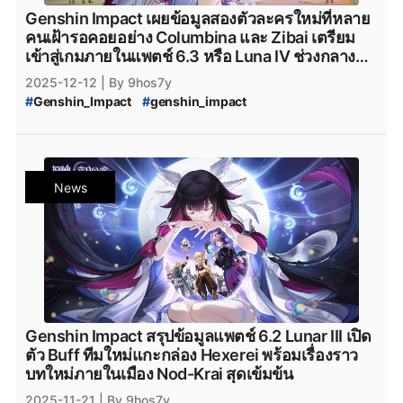
Genshin Impact เผยข้อมูลสองตัวละครใหม่ที่หลาย
คนเฝ้ารอคอยอย่าง Columbina และ Zibai เตรียม
เข้าสู่เกมภายในแพตช์ 6.3 หรือ Luna IV ช่วงกลาง
เดือน มกราคม 2026
2025-12-12
| By 9hos7y
#
Genshin_Impact
#
genshin_impact
#
Genshin_Impact_update
#
Genshin_Impact_6.2
#
Genshin_Impact_6.3
#
Genshin_Impact_Luna_IV
#
Genshin_Impact_version_6.3
#
iOS
#
Android
#
Googleplay
#
HoYoplay
#
Epicgamesstore
News
#
Epic_Games_Store
#
PlayStation
#
Xbox
#
Nod-Krai
#
Genshin_Impact_Nod-Krai
#
Genshin_Impact_แพทช์
#
Genshin_Impact_Update
#
Genshin_Impact_Durin
#
Genshin_Impact_Columbina
#
Genshin_Impact_Zibai
#
Genshin_impact_Columbina_Characters
Genshin Impact สรุปข้อมูลแพตช์ 6.2 Lunar III เปิด
ตัว Buff ทีมใหม่แกะกล่อง Hexerei พร้อมเรื่องราว
บทใหม่ภายในเมือง Nod-Krai สุดเข้มข้น
2025-11-21
| By 9hos7y