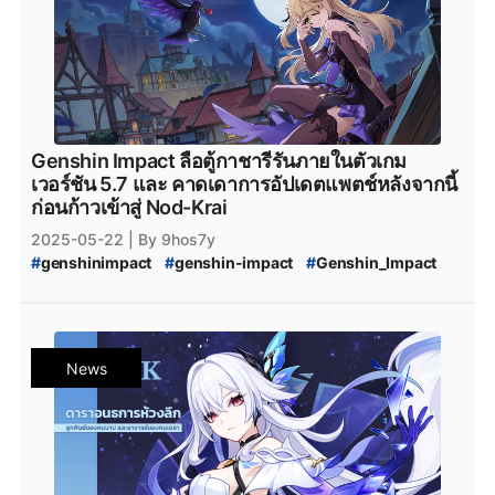
#
Genshin_Impact_Nod-Krai
#
Snezhnaya
#
Genshin_Impact_Skirk
#
Genshin_Impact_Patch_Skirk
#
Genshin_Impact_แพทช์
#
Genshin_Impact_Update
Genshin Impact ลือตู้กาชารีรันภายในตัวเกม
เวอร์ชัน 5.7 และ คาดเดาการอัปเดตแพตช์หลังจากนี้
ก่อนก้าวเข้าสู่ Nod-Krai
2025-05-22
| By 9hos7y
#
genshinimpact
#
genshin-impact
#
Genshin_Impact
#
Genshin_Impact_5.6
#
Genshin_Impact_5.7
#
Reddit
#
Nod-Krai
#
Genshin_Impact_Nod-Krai
#
NodKrai
#
Teyvat
#
Genshin_Impact_Teyvat
#
Genshin_Impact_Skirk
#
Genshin_Impact_Mavuika
News
#
Genshin_Impact_ดาวน์โหลด
#
Genshin_Impact_Download
#
Genshin_Impact_Patch
#
Genshin_Impact_แพตช์
#
HoYoplay
#
HoYoverse