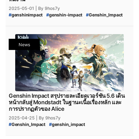
2025-05-01
| By 9hos7y
#
genshinimpact
#
genshin-impact
#
Genshin_Impact
#
Genshin_Impact_Code
#
Genshin_Impact_Redeem_Code
#
Genshin_Impact_5.5_Code
#
Genshin_Impact_5.6_Code
#
Nod-Krai
News
#
Genshin_Impact_Nod-Krai
#
NodKrai
#
Teyvat
#
Genshin_Impact_Teyvat
#
Genshin_Impact_ดาวน์โหลด
#
Genshin_Impact_Download
#
Genshin_Impact_Patch
#
Genshin_Impact_แพตช์
Genshin Impact สรุปรายละเอียดเวอร์ชัน 5.6 เดิน
หน้ากลับสู่ Mondstadt ในฐานะเนื้อเรื่องหลัก และ
การปรากฏตัวของ Alice
2025-04-25
| By 9hos7y
#
Genshin_Impact
#
genshin_impact
#
Genshin_Impact_update
#
Genshin_Impact_5.6
#
Genshin_Impact_Patch_5.6