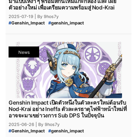
มาแบบเหงา ๆ พร้อมสกินใหม่แกะกล่อง และ เผย
ตัวอย่างใหม่ เพื่อเตรียมความพร้อมสู่ Nod-Krai
2025-07-19
| By 9hos7y
#
Genshin_Impact
#
genshin_impact
#
Genshin_Impact_update
#
Genshin_Impact_5.8
#
Genshin_Impact_Patch_5.8
#
Genshin_Impact_version_5.8
#
iOS
#
Android
#
Googleplay
#
HoYoplay
#
Epicgamesstore
News
#
Epic_Games_Store
#
PlayStation
#
Xbox
#
Nod-Krai
#
Genshin_Impact_Nod-Krai
#
Snezhnaya
#
Genshin_Impact_Ineffa
#
Genshin_Impact_Patch_Ineffa
#
Genshin_Impact_แพทช์
#
Genshin_Impact_Update
Genshin Impact เปิดตัวหนึ่งในตัวละครใหม่ต้อนรับ
Nod-Krai อย่าง Ineffa ตัวละครธาตุไฟฟ้าหน้าใหม่ที่
อาจจะมาเขย่าวงการ Sub DPS ในปัจจุบัน
2025-06-26
| By 9hos7y
#
Genshin_Impact
#
genshin_impact