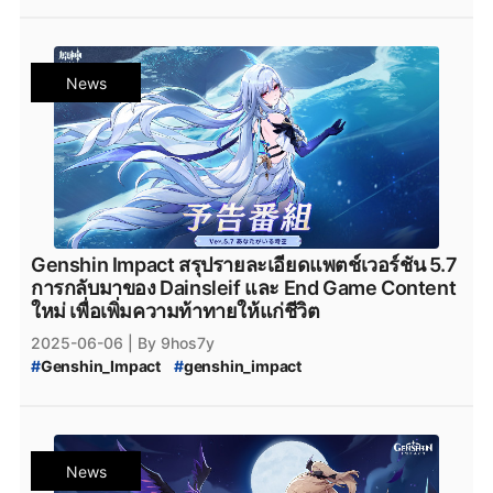
#
Genshin_Impact_update
#
Genshin_Impact_5.7
#
Genshin_Impact_Patch_5.7
#
Genshin_Impact_5.8
#
Genshin_Impact_Patch_5.8
#
Genshin_Impact_version_5.7
#
iOS
#
Android
News
#
Googleplay
#
HoYoplay
#
Epicgamesstore
#
Epic_Games_Store
#
PlayStation
#
Xbox
#
Nod-Krai
#
Genshin_Impact_Nod-Krai
#
Snezhnaya
#
Genshin_Impact_Ineffa
#
Genshin_Impact_Patch_Ineffa
#
Genshin_Impact_แพทช์
#
Genshin_Impact_Update
Genshin Impact สรุปรายละเอียดแพตช์เวอร์ชัน 5.7
การกลับมาของ Dainsleif และ End Game Content
ใหม่ เพื่อเพิ่มความท้าทายให้แก่ชีวิต
2025-06-06
| By 9hos7y
#
Genshin_Impact
#
genshin_impact
#
Genshin_Impact_update
#
Genshin_Impact_5.7
#
Genshin_Impact_Patch_5.7
#
Genshin_Impact_version_5.7
#
iOS
#
Android
#
Googleplay
#
HoYoplay
#
Epicgamesstore
News
#
Epic_Games_Store
#
PlayStation
#
Xbox
#
Nod-Krai