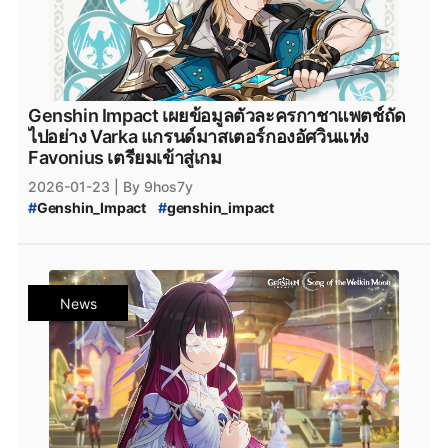
Genshin Impact เผยข้อมูลตัวละครกาชาแพตช์ถัด
ไปอย่าง Varka แกรนด์มาสเตอร์กองอัศวินแห่ง
Favonius เตรียมเข้าสู่เกม
2026-01-23
| By 9hos7y
#
Genshin_Impact
#
genshin_impact
#
Genshin_Impact_update
#
Genshin_Impact_6.2
#
Genshin_Impact_6.3
#
Genshin_Impact_6.4
#
Genshin_Impact_Luna_IV
#
iOS
#
Android
#
Epicgamesstore
#
Nod-Krai
News
#
Genshin_Impact_Nod-Krai
#
Genshin_Impact_Zibai
#
Genshin_impact_Varka