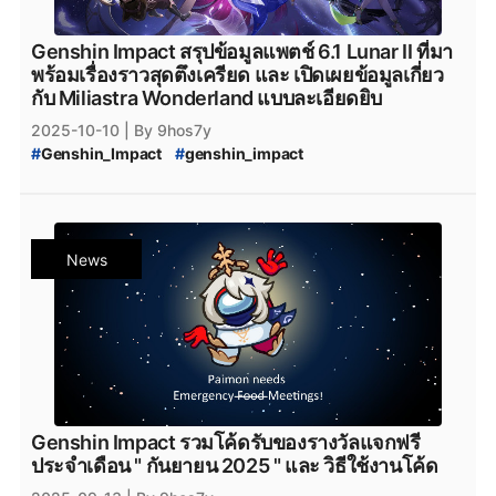
#
Epicgamesstore
#
epicgame
#
Genshin_Impact_ดาวน์โหลด
#
ดาวน์โหลดเกมฟรี
Genshin Impact สรุปข้อมูลแพตช์ 6.1 Lunar II ที่มา
#
Genshin_Impact_โหลด
#
Genshin_Impact_Nefer
พร้อมเรื่องราวสุดตึงเครียด และ เปิดเผยข้อมูลเกี่ยว
#
Genshin_Impact_iOS
#
Genshin_Impact_Android
กับ Miliastra Wonderland แบบละเอียดยิบ
#
Genshin_Impact_Download
#
HoYoverse
#
HoYoPlay
2025-10-10
| By 9hos7y
#
Genshin_Impact
#
genshin_impact
#
Genshin_Impact_update
#
Genshin_Impact_6.1
#
Genshin_Impact_Patch_6.1
#
Genshin_Impact_Luna_II
#
Genshin_Impact_version_6.1
#
iOS
#
Android
#
Googleplay
#
HoYoplay
#
Epicgamesstore
News
#
Epic_Games_Store
#
PlayStation
#
Xbox
#
Nod-Krai
#
Genshin_Impact_Nod-Krai
#
Snezhnaya
#
Genshin_Impact_แพทช์
#
Genshin_Impact_Update
#
Genshin_Impact_Miliastra_Wonderland
#
Miliastra_Wonderland
#
Nefer
#
Genshin_Impact_Nefer
Genshin Impact รวมโค้ดรับของรางวัลแจกฟรี
ประจำเดือน " กันยายน 2025 " และ วิธีใช้งานโค้ด