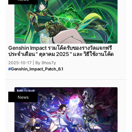
#
Primogemฟรี
#
GenshinImpactโค้ด
#
Nod-Krai
#
Genshin_Impact_Nod-Krai
#
GenshinImpactแจกโค้ด
#
genshinimpact
#
genshin_impact
#
Genshin_Impact_6.2
#
Epicgamesstore
#
epicgame
#
Genshin_Impact_ดาวน์โหลด
#
ดาวน์โหลดเกมฟรี
#
Genshin_Impact_โหลด
#
Genshin_Impact_Durin
#
Genshin_Impact_iOS
#
Genshin_Impact_Android
#
Genshin_Impact_Download
#
HoYoverse
#
HoYoPlay
Genshin Impact รวมโค้ดรับของรางวัลแจกฟรี
ประจำเดือน " ตุลาคม 2025 " และ วิธีใช้งานโค้ด
2025-10-17
| By 9hos7y
#
Genshin_Impact_Patch_6.1
#
Genshin_Impact_โค้ดฟรี_ตุลาคม_2025
#
Genshin_Impact_โค้ดฟรี_ตุลาคม
#
Genshin_Impact_Code_ตุลาคม_2025
#
Genshin_Impact_เพชรฟรี
#
โค้ดฟรี
News
#
โค้ดGenshinImpact
#
เพชรฟรี
#
Primogemฟรี
#
Moraฟรี
#
แจกไอเทมฟรี
#
GenshinImpactโค้ด
#
โค้ดเกมฟรี
#
GenshinImpactเพชรฟรี
#
แจกเพชรฟรี
#
Nod-Krai
#
Genshin_Impact_Nod-Krai
#
GenshinImpactแจกโค้ด
#
genshinimpact
#
genshin_impact
#
Genshin_Impact_6.1