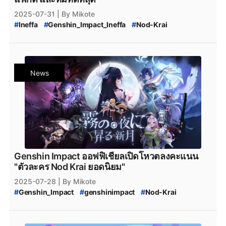
#
Genshin_Impact_Download
#
HoYoverse
#
HoYoPlay
2025-07-31
| By Mikote
#
Ineffa
#
Genshin_Impact_Ineffa
#
Nod-Krai
#
Genshin_Impact
#
genshinimpact_ไกด์
#
genshinimpact_guide
#
genshinimpact_ตัวละคร
#
เกนชินอิมแพค
News
Genshin Impact ออฟฟิเชียลเปิดโหวตลงคะแนน
"ตัวละคร Nod Krai ยอดนิยม"
2025-07-28
| By Mikote
#
Genshin_Impact
#
genshinimpact
#
Nod-Krai
#
Genshin_Impact_Nod-Krai
#
Nod-Krai-Characters
#
Flins
#
Nefer
#
Varka
#
Welkin_Moon
#
ข่าวเกม
#
เกนชินอิมแพค
#
เกนชิน_ตัวละคร