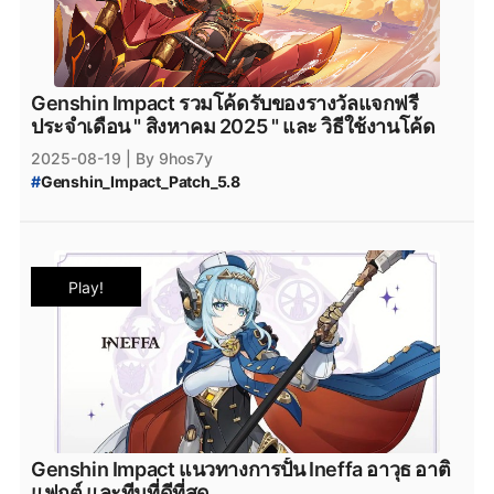
#
Genshin_Impact_Patch_Ineffa
#
Genshin_Impact_Lunar_Charged
#
Genshin_Impact_6.0
#
Genshin_Impact_Patch_6.0
#
Genshin_Impact_version_6.0
#
Genshin_Impact_แพทช์
#
Genshin_Impact_Update
Genshin Impact รวมโค้ดรับของรางวัลแจกฟรี
ประจำเดือน " สิงหาคม 2025 " และ วิธีใช้งานโค้ด
2025-08-19
| By 9hos7y
#
Genshin_Impact_Patch_5.8
#
Genshin_Impact_โค้ดฟรี_สิงหาคม_2025
#
Genshin_Impact_โค้ดฟรี_สิงหาคม
#
Genshin_Impact_เพชรฟรี
#
โค้ดฟรี
#
โค้ดGenshinImpact
#
เพชรฟรี
#
Primogemฟรี
Play!
#
Moraฟรี
#
แจกไอเทมฟรี
#
GenshinImpactโค้ด
#
โค้ดเกมฟรี
#
GenshinImpactเพชรฟรี
#
แจกเพชรฟรี
#
Nod-Krai
#
Genshin_Impact_Nod-Krai
#
GenshinImpactแจกโค้ด
#
genshinimpact
#
genshin_impact
#
Genshin_Impact_5.8
#
Epicgamesstore
#
epicgame
#
Genshin_Impact_ดาวน์โหลด
#
ดาวน์โหลดเกมฟรี
#
Genshin_Impact_โหลด
#
Genshin_Impact_Ineffa
Genshin Impact แนวทางการปั้น Ineffa อาวุธ อาติ
#
Genshin_Impact_iOS
#
Genshin_Impact_Android
แฟกต์ และทีมที่ดีที่สุด