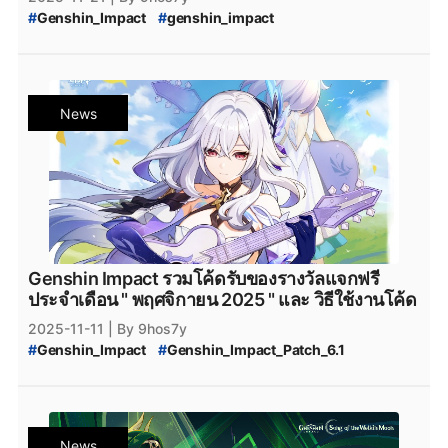
#
Genshin_Impact
#
genshin_impact
#
Genshin_Impact_update
#
Genshin_Impact_6.2
#
Genshin_Impact_Patch_6.2
#
Genshin_Impact_Luna_III
#
Genshin_Impact_version_6.2
#
iOS
#
Android
#
Googleplay
#
HoYoplay
#
Epicgamesstore
News
#
Epic_Games_Store
#
PlayStation
#
Xbox
#
Nod-Krai
#
Genshin_Impact_Nod-Krai
#
Snezhnaya
#
Genshin_Impact_แพทช์
#
Genshin_Impact_Update
#
Genshin_Impact_Miliastra_Wonderland
#
Miliastra_Wonderland
#
Nefer
#
Genshin_Impact_Alice
#
Genshin_Impact_Durin
#
Genshin_Impact_Nicole
#
Genshin_Impact_Hexerei
#
Genshin_Impact_Hexerei_Team
Genshin Impact รวมโค้ดรับของรางวัลแจกฟรี
#
Genshin_Impact_Hexerei_Team_List
ประจำเดือน " พฤศจิกายน 2025 " และ วิธีใช้งานโค้ด
#
Genshin_impact_Hexerei_Characters
2025-11-11
| By 9hos7y
#
Genshin_Impact
#
Genshin_Impact_Patch_6.1
#
Genshin_Impact_โค้ดฟรี_พฤศจิกายน_2025
#
Genshin_Impact_โค้ดฟรี_พฤศจิกายน
#
Genshin_Impact_Code_พฤศจิกายน_2025
#
Genshin_Impact_เพชรฟรี
#
โค้ดGenshinImpact
News