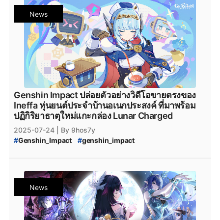
#
ตัวละครยอดนิยม_เกนชิน
News
Genshin Impact ปล่อยตัวอย่างวิดีโอขายตรงของ
Ineffa หุ่นยนต์ประจำบ้านอเนกประสงค์ ที่มาพร้อม
ปฏิกิริยาธาตุใหม่แกะกล่อง Lunar Charged
2025-07-24
| By 9hos7y
#
Genshin_Impact
#
genshin_impact
#
Genshin_Impact_update
#
Genshin_Impact_5.8
#
Genshin_Impact_Patch_5.8
#
Genshin_Impact_version_5.8
#
iOS
#
Android
#
Googleplay
#
HoYoplay
#
Epicgamesstore
News
#
Epic_Games_Store
#
PlayStation
#
Xbox
#
Nod-Krai
#
Genshin_Impact_Nod-Krai
#
Snezhnaya
#
Genshin_Impact_Ineffa