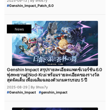
2025-09-13
| By 9hos7y
#
Genshin_Impact_Patch_6.0
#
Genshin_Impact_โค้ดฟรี_กันยายน_2025
#
Genshin_Impact_โค้ดฟรี_กันยายน
#
Genshin_Impact_เพชรฟรี
#
โค้ดฟรี
#
โค้ดGenshinImpact
#
เพชรฟรี
#
Primogemฟรี
News
#
Moraฟรี
#
แจกไอเทมฟรี
#
GenshinImpactโค้ด
#
โค้ดเกมฟรี
#
GenshinImpactเพชรฟรี
#
แจกเพชรฟรี
#
Nod-Krai
#
Genshin_Impact_Nod-Krai
#
GenshinImpactแจกโค้ด
#
genshinimpact
#
genshin_impact
#
Genshin_Impact_6.0
#
Epicgamesstore
#
epicgame
#
Genshin_Impact_ดาวน์โหลด
#
ดาวน์โหลดเกมฟรี
#
Genshin_Impact_โหลด
#
Genshin_Impact_Lauma
Genshin Impact สรุปรายละเอียดแพตช์เวอร์ชัน 6.0
#
Genshin_Impact_Nefer
#
Genshin_Impact_Flins
พุ่งทะยานสู่ Nod-Krai พร้อมรายละเอียดของรางวัล
#
Genshin_Impact_iOS
#
Genshin_Impact_Android
สุดจัดเต็ม เพื่อเฉลิมฉลองตัวเกมครบรอบ 5 ปี
#
Genshin_Impact_Download
#
HoYoverse
#
HoYoPlay
2025-08-29
| By 9hos7y
#
Genshin_Impact
#
genshin_impact
#
Genshin_Impact_update
#
Genshin_Impact_6.0
#
Genshin_Impact_Patch_6.0
#
Genshin_Impact_version_6.0
#
iOS
#
Android