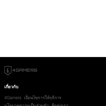
เกี่ยวกับ
4Gamers
เงื่อนไขการให้บริการ
นโยบายความเป็นส่วนตัว
ติดต่อเรา