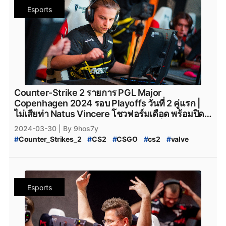
#
PGL_CS2_Major_Copenhagen_2024
#
heroic
#
Heroic_cs2
#
Eternal_fire
#
Eternal_Fire
Esports
#
CS2_Major_2024
#
CS2_Major_Copenhagen_2024
#
Eternal-Fire
#
Eternal_fire_cs2
#
SAW
#
saw_cs2
#
CS2_Major
#
CS2_Hack
#
CS2_Hack_ระบาด
#
SAW_cs2
#
ECSTATIC
#
ECSTATIC_cs2
#
Counter_Strike_2_Hack
#
Counter_Strike_2_Wall_Hack
#
Imperial_Esports
#
Imperial_Esports_cs2
#
CS2_Hack_Disconnect
#
CS2_AIM
#
CS2_Wall
#
paiN_Gaming
#
paiN_Gaming_cs2
#
GamerLegion
#
CS2_Wall_Hack
#
Hack
#
Steam
#
เกมsteam
#
steam
#
GamerLegion_cs2
#
Lynn_Vision
#
Lynn_Vision_cs2
#
PCgame
#
FPS
#
fps
#
เกมfps
#
Natus_Vincere
#
legacy_cs2
#
Legacy_cs2
#
ENCE
#
Ence
#
ence
#
NatusVincere
#
navi
#
NAVI
#
ทีมnavi
#
MOUZ
#
ENCE_cs2
#
Apeks
#
Apeks_cs2
#
The_mongolZ
#
MOUZ_CS2
#
mousesports
#
Team_Vitality
#
The_MongolZ_cs2
#
FURIA_Esports
#
FURIA
Counter-Strike 2 รายการ PGL Major
#
team_vitality
#
TeamVitality
#
Vitality_CS2
#
FURIA_CS2
#
FURIA_Esports_cs2
#
AMKAL_ESPORTS
Copenhagen 2024 รอบ Playoffs วันที่ 2 คู่แรก |
#
FaZe_Clan
#
Faze_Clan
#
FaZe
#
fazeclan
#
AMKAL_ESPORTS_cs2
#
KOI
#
Movistar_KOI
ไม่เสียท่า Natus Vincere โชวฟอร์มเดือด พร้อมปิด
#
FaZe_Clan_CS2
#
Team_Spirit
#
Team_Spirit_CS2
#
Movistar_KOI_cs2
#
KOI_cs2
ประตูแพ้ใส่หน้า Eternal Fire แบบเกมเร็วด้วยสกอร์
2024-03-30
| By 9hos7y
#
team_spirit
#
VirtusPro
#
Virtus.Pro
#
VP_CS2
#
CS2_Major_Championship
2-0
#
Counter_Strikes_2
#
CS2
#
CSGO
#
cs2
#
valve
#
Virtus.Pro_CS2
#
Complexity_Gaming
#
CS2_Major_Championship_2024
#
9Pandas
#
Valve
#
CS2_อัปเดต
#
CS2_แพทช์
#
Complexity_Gaming_CS2
#
G2_Esports_CS2
#
9_Pandas
#
9Pandas_CS2
#
9_Pandas_CS2
#
PGL_Major_Copenhagen_2024_Pick'Em_Challenge
#
G2Esports
#
g2esports
#
g2esport
#
G2-Esports
#
9_Padas_Counter_Strike_2
#
CS2_Pick'EM
#
CS2_Pick'EM_Challenge
#
Cloud9
#
cloud9
#
cloud9_cs2
#
HEROIC
#
Heroic
#
ข่าวหลุด_Counter_Strikes_2
#
PGL_CS2_Major_Copenhagen_2024
#
heroic
#
Heroic_cs2
#
Eternal_fire
#
Eternal_Fire
Esports
#
CS2_Major_2024
#
CS2_Major_Copenhagen_2024
#
Eternal-Fire
#
Eternal_fire_cs2
#
SAW
#
saw_cs2
#
CS2_Major
#
CS2_Hack
#
CS2_Hack_ระบาด
#
SAW_cs2
#
ECSTATIC
#
ECSTATIC_cs2
#
Counter_Strike_2_Hack
#
Counter_Strike_2_Wall_Hack
#
Imperial_Esports
#
Imperial_Esports_cs2
#
CS2_Hack_Disconnect
#
CS2_AIM
#
CS2_Wall
#
paiN_Gaming
#
paiN_Gaming_cs2
#
GamerLegion