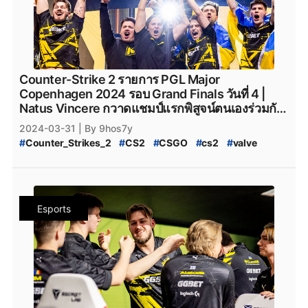
Counter-Strike 2 รายการ PGL Major
Copenhagen 2024 รอบ Grand Finals วันที่ 4 |
Natus Vincere กวาดแชมป์แรกพิสูจน์ตนเองร่วมกับ
ผู้เล่นชุดใหม่สุดเกินคาด
2024-03-31
| By 9hos7y
#
Counter_Strikes_2
#
CS2
#
CSGO
#
cs2
#
valve
#
Valve
#
CS2_อัปเดต
#
CS2_แพทช์
#
PGL_Major_Copenhagen_2024_Pick'Em_Challenge
#
CS2_Pick'EM
#
CS2_Pick'EM_Challenge
#
PGL_CS2_Major_Copenhagen_2024
Esports
#
CS2_Major_2024
#
CS2_Major_Copenhagen_2024
#
CS2_Major
#
CS2_Hack
#
CS2_Hack_ระบาด
#
Counter_Strike_2_Hack
#
Counter_Strike_2_Wall_Hack
#
CS2_Hack_Disconnect
#
CS2_AIM
#
CS2_Wall
#
CS2_Wall_Hack
#
Hack
#
Steam
#
เกมsteam
#
steam
#
PCgame
#
FPS
#
fps
#
เกมfps
#
Natus_Vincere
#
NatusVincere
#
navi
#
NAVI
#
ทีมnavi
#
MOUZ