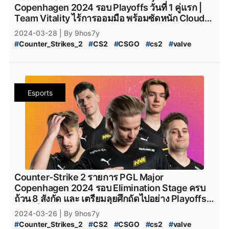
#
team_vitality
#
TeamVitality
#
Vitality_CS2
#
FURIA_CS2
#
FURIA_Esports_cs2
#
AMKAL_ESPORTS
Copenhagen 2024 รอบ Playoffs วันที่ 1 คู่แรก |
#
FaZe_Clan
#
Faze_Clan
#
FaZe
#
fazeclan
#
AMKAL_ESPORTS_cs2
#
KOI
#
Movistar_KOI
Team Vitality ไร้การออมมือ พร้อมซัดหนัก Cloud9
#
FaZe_Clan_CS2
#
Team_Spirit
#
Team_Spirit_CS2
#
Movistar_KOI_cs2
#
KOI_cs2
จนหน้ายู่ไปด้วยสกอร์ 2-0
2024-03-28
| By 9hos7y
#
team_spirit
#
VirtusPro
#
Virtus.Pro
#
VP_CS2
#
CS2_Major_Championship
#
Counter_Strikes_2
#
CS2
#
CSGO
#
cs2
#
valve
#
Virtus.Pro_CS2
#
Complexity_Gaming
#
CS2_Major_Championship_2024
#
9Pandas
#
Valve
#
CS2_อัปเดต
#
CS2_แพทช์
#
Complexity_Gaming_CS2
#
G2_Esports_CS2
#
9_Pandas
#
9Pandas_CS2
#
9_Pandas_CS2
#
PGL_Major_Copenhagen_2024_Pick'Em_Challenge
#
G2Esports
#
g2esports
#
g2esport
#
G2-Esports
#
9_Padas_Counter_Strike_2
#
CS2_Pick'EM
#
CS2_Pick'EM_Challenge
#
Cloud9
#
cloud9
#
cloud9_cs2
#
HEROIC
#
Heroic
#
ข่าวหลุด_Counter_Strikes_2
#
PGL_CS2_Major_Copenhagen_2024
#
heroic
#
Heroic_cs2
#
Eternal_fire
#
Eternal_Fire
Esports
#
CS2_Major_2024
#
CS2_Major_Copenhagen_2024
#
Eternal-Fire
#
Eternal_fire_cs2
#
SAW
#
saw_cs2
#
CS2_Major
#
CS2_Hack
#
CS2_Hack_ระบาด
#
SAW_cs2
#
ECSTATIC
#
ECSTATIC_cs2
#
Counter_Strike_2_Hack
#
Counter_Strike_2_Wall_Hack
#
Imperial_Esports
#
Imperial_Esports_cs2
#
CS2_Hack_Disconnect
#
CS2_AIM
#
CS2_Wall
#
paiN_Gaming
#
paiN_Gaming_cs2
#
GamerLegion
#
CS2_Wall_Hack
#
Hack
#
Steam
#
เกมsteam
#
steam
#
GamerLegion_cs2
#
Lynn_Vision
#
Lynn_Vision_cs2
#
PCgame
#
FPS
#
fps
#
เกมfps
#
Natus_Vincere
#
legacy_cs2
#
Legacy_cs2
#
ENCE
#
Ence
#
ence
#
NatusVincere
#
navi
#
NAVI
#
ทีมnavi
#
MOUZ
#
ENCE_cs2
#
Apeks
#
Apeks_cs2
#
The_mongolZ
#
MOUZ_CS2
#
mousesports
#
Team_Vitality
#
The_MongolZ_cs2
#
FURIA_Esports
#
FURIA
Counter-Strike 2 รายการ PGL Major
#
team_vitality
#
TeamVitality
#
Vitality_CS2
#
FURIA_CS2
#
FURIA_Esports_cs2
#
AMKAL_ESPORTS
Copenhagen 2024 รอบ Elimination Stage ครบ
#
FaZe_Clan
#
Faze_Clan
#
FaZe
#
fazeclan
#
AMKAL_ESPORTS_cs2
#
KOI
#
Movistar_KOI
ถ้วน 8 สังกัด และ เตรียมลุยศึกถัดไปอย่าง Playoffs
#
FaZe_Clan_CS2
#
Team_Spirit
#
Team_Spirit_CS2
#
Movistar_KOI_cs2
#
KOI_cs2
แบบเต็มตัว
2024-03-26
| By 9hos7y
#
team_spirit
#
VirtusPro
#
Virtus.Pro
#
VP_CS2
#
CS2_Major_Championship
#
Counter_Strikes_2
#
CS2
#
CSGO
#
cs2
#
valve
#
Virtus.Pro_CS2
#
Complexity_Gaming
#
CS2_Major_Championship_2024
#
9Pandas