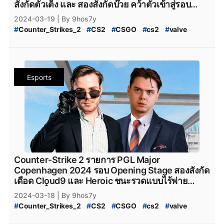
#
AMKAL_ESPORTS_cs2
#
KOI
#
Movistar_KOI
สังกัดตัวเต็ง และ สองสังกัดบ๊วย คว้าตั๋วเข้าสู่รอบ
#
FaZe_Clan_CS2
#
Team_Spirit
#
Team_Spirit_CS2
#
Movistar_KOI_cs2
#
KOI_cs2
Elimination Stage ไปด้วยสกอร์ 3-1
2024-03-19
| By 9hos7y
#
team_spirit
#
VirtusPro
#
Virtus.Pro
#
VP_CS2
#
CS2_Major_Championship
#
Counter_Strikes_2
#
CS2
#
CSGO
#
cs2
#
valve
#
Virtus.Pro_CS2
#
Complexity_Gaming
#
CS2_Major_Championship_2024
#
9Pandas
#
Valve
#
CS2_อัปเดต
#
CS2_แพทช์
#
Complexity_Gaming_CS2
#
G2_Esports_CS2
#
9_Pandas
#
9Pandas_CS2
#
9_Pandas_CS2
#
PGL_Major_Copenhagen_2024_Pick'Em_Challenge
#
G2Esports
#
g2esports
#
g2esport
#
G2-Esports
#
9_Padas_Counter_Strike_2
#
CS2_Pick'EM
#
CS2_Pick'EM_Challenge
#
Cloud9
#
cloud9
#
cloud9_cs2
#
HEROIC
#
Heroic
#
ข่าวหลุด_Counter_Strikes_2
#
PGL_CS2_Major_Copenhagen_2024
#
heroic
#
Heroic_cs2
#
Eternal_fire
#
Eternal_Fire
Esports
#
CS2_Major_2024
#
CS2_Major_Copenhagen_2024
#
Eternal-Fire
#
Eternal_fire_cs2
#
SAW
#
saw_cs2
#
CS2_Major
#
CS2_Hack
#
CS2_Hack_ระบาด
#
SAW_cs2
#
ECSTATIC
#
ECSTATIC_cs2
#
Counter_Strike_2_Hack
#
Counter_Strike_2_Wall_Hack
#
Imperial_Esports
#
Imperial_Esports_cs2
#
CS2_Hack_Disconnect
#
CS2_AIM
#
CS2_Wall
#
paiN_Gaming
#
paiN_Gaming_cs2
#
GamerLegion
#
CS2_Wall_Hack
#
Hack
#
Steam
#
เกมsteam
#
steam
#
GamerLegion_cs2
#
Lynn_Vision
#
Lynn_Vision_cs2
#
PCgame
#
FPS
#
fps
#
เกมfps
#
Cloud9
#
cloud9
#
legacy_cs2
#
Legacy_cs2
#
ENCE
#
Ence
#
ence
#
cloud9_cs2
#
HEROIC
#
Heroic
#
heroic
#
ENCE_cs2
#
Apeks
#
Apeks_cs2
#
The_mongolZ
#
Heroic_cs2
#
Eternal_fire
#
Eternal_Fire
#
The_MongolZ_cs2
#
FURIA_Esports
#
FURIA
Counter-Strike 2 รายการ PGL Major
#
Eternal-Fire
#
Eternal_fire_cs2
#
SAW
#
saw_cs2
#
FURIA_CS2
#
FURIA_Esports_cs2
#
AMKAL_ESPORTS
Copenhagen 2024 รอบ Opening Stage สองสังกัด
#
SAW_cs2
#
ECSTATIC
#
ECSTATIC_cs2
#
AMKAL_ESPORTS_cs2
#
KOI
#
Movistar_KOI
เดือด Cloud9 และ Heroic ชนะรวดแบบไร้พ่าย
#
Imperial_Esports
#
Imperial_Esports_cs2
#
Movistar_KOI_cs2
#
KOI_cs2
พร้อมตีตั๋วเข้าสู่ศึกถัดไปอย่าง Elimination Stage
2024-03-18
| By 9hos7y
#
paiN_Gaming
#
paiN_Gaming_cs2
#
GamerLegion
#
CS2_Major_Championship
#
Counter_Strikes_2
#
CS2
#
CSGO
#
cs2
#
valve
#
GamerLegion_cs2
#
Lynn_Vision
#
Lynn_Vision_cs2
#
CS2_Major_Championship_2024
#
9Pandas
#
Valve
#
CS2_อัปเดต
#
CS2_แพทช์
#
legacy_cs2
#
Legacy_cs2
#
ENCE
#
Ence
#
ence
#
9_Pandas
#
9Pandas_CS2
#
9_Pandas_CS2