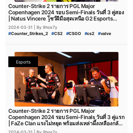
#
MOUZ_CS2
#
mousesports
#
Team_Vitality
Counter-Strike 2 รายการ PGL Major
#
team_vitality
#
TeamVitality
#
Vitality_CS2
Copenhagen 2024 รอบ Semi-Finals วันที่ 3 คู่สอง
#
FaZe_Clan
#
Faze_Clan
#
FaZe
#
fazeclan
| Natus Vincere โชว์ฝีมือสุดเหนือ G2 Esports
#
FaZe_Clan_CS2
#
Team_Spirit
#
Team_Spirit_CS2
พร้อมทะยานคว้าตั๋วใบสุดท้ายก้าวเข้าสู่รอบ Grand
2024-03-31
| By 9hos7y
#
team_spirit
#
VirtusPro
#
Virtus.Pro
#
VP_CS2
Finals ไปด้วยสกอร์ 2-1
#
Counter_Strikes_2
#
CS2
#
CSGO
#
cs2
#
valve
#
Virtus.Pro_CS2
#
Complexity_Gaming
#
Valve
#
CS2_อัปเดต
#
CS2_แพทช์
#
Complexity_Gaming_CS2
#
G2_Esports_CS2
#
PGL_Major_Copenhagen_2024_Pick'Em_Challenge
#
G2Esports
#
g2esports
#
g2esport
#
G2-Esports
#
CS2_Pick'EM
#
CS2_Pick'EM_Challenge
#
Cloud9
#
cloud9
#
cloud9_cs2
#
HEROIC
#
Heroic
#
PGL_CS2_Major_Copenhagen_2024
#
heroic
#
Heroic_cs2
#
Eternal_fire
#
Eternal_Fire
Esports
#
CS2_Major_2024
#
CS2_Major_Copenhagen_2024
#
Eternal-Fire
#
Eternal_fire_cs2
#
SAW
#
saw_cs2
#
CS2_Major
#
CS2_Hack
#
CS2_Hack_ระบาด
#
SAW_cs2
#
ECSTATIC
#
ECSTATIC_cs2
#
Counter_Strike_2_Hack
#
Counter_Strike_2_Wall_Hack
#
Imperial_Esports
#
Imperial_Esports_cs2
#
CS2_Hack_Disconnect
#
CS2_AIM
#
CS2_Wall
#
paiN_Gaming
#
paiN_Gaming_cs2
#
GamerLegion
#
CS2_Wall_Hack
#
Hack
#
Steam
#
เกมsteam
#
steam
#
GamerLegion_cs2
#
Lynn_Vision
#
Lynn_Vision_cs2
#
PCgame
#
FPS
#
fps
#
เกมfps
#
Natus_Vincere
#
legacy_cs2
#
Legacy_cs2
#
ENCE
#
Ence
#
ence
#
NatusVincere
#
navi
#
NAVI
#
ทีมnavi
#
MOUZ
#
ENCE_cs2
#
Apeks
#
Apeks_cs2
#
The_mongolZ
#
MOUZ_CS2
#
mousesports
#
Team_Vitality
#
The_MongolZ_cs2
#
FURIA_Esports
#
FURIA
Counter-Strike 2 รายการ PGL Major
#
team_vitality
#
TeamVitality
#
Vitality_CS2
#
FURIA_CS2
#
FURIA_Esports_cs2
#
AMKAL_ESPORTS
Copenhagen 2024 รอบ Semi-Finals วันที่ 3 คู่แรก
#
FaZe_Clan
#
Faze_Clan
#
FaZe
#
fazeclan
#
AMKAL_ESPORTS_cs2
#
KOI
#
Movistar_KOI
| FaZe Clan แรงไม่หยุด พร้อมส่งเหล่าผึ้งเหลืองกลับ
#
FaZe_Clan_CS2
#
Team_Spirit
#
Team_Spirit_CS2
#
Movistar_KOI_cs2
#
KOI_cs2
บ้านด้วยการปิดสกอร์ 2-1 แบบดุดัน
2024-03-31
| By 9hos7y