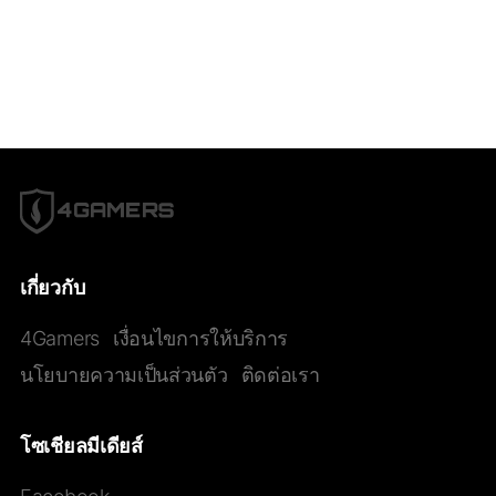
#
CS2_Major_Championship
#
CS2_Major_Championship_2024
#
9Pandas
#
9_Pandas
#
9Pandas_CS2
#
9_Pandas_CS2
#
9_Padas_Counter_Strike_2
#
ข่าวหลุด_Counter_Strikes_2
เกี่ยวกับ
4Gamers
เงื่อนไขการให้บริการ
นโยบายความเป็นส่วนตัว
ติดต่อเรา
โซเชียลมีเดียส์