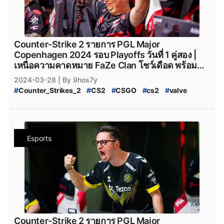
#
CS2_Wall_Hack
#
Hack
#
Steam
#
เกมsteam
#
steam
#
GamerLegion_cs2
#
Lynn_Vision
#
Lynn_Vision_cs2
#
PCgame
#
FPS
#
fps
#
เกมfps
#
Natus_Vincere
#
legacy_cs2
#
Legacy_cs2
#
ENCE
#
Ence
#
ence
#
NatusVincere
#
navi
#
NAVI
#
ทีมnavi
#
MOUZ
#
ENCE_cs2
#
Apeks
#
Apeks_cs2
#
The_mongolZ
#
MOUZ_CS2
#
mousesports
#
Team_Vitality
#
The_MongolZ_cs2
#
FURIA_Esports
#
FURIA
Counter-Strike 2 รายการ PGL Major
#
team_vitality
#
TeamVitality
#
Vitality_CS2
#
FURIA_CS2
#
FURIA_Esports_cs2
#
AMKAL_ESPORTS
Copenhagen 2024 รอบ Playoffs วันที่ 1 คู่สอง |
#
FaZe_Clan
#
Faze_Clan
#
FaZe
#
fazeclan
#
AMKAL_ESPORTS_cs2
#
KOI
#
Movistar_KOI
เหนือความคาดหมาย FaZe Clan โชว์เดือด พร้อม
#
FaZe_Clan_CS2
#
Team_Spirit
#
Team_Spirit_CS2
#
Movistar_KOI_cs2
#
KOI_cs2
สยบ Team Spirit ได้อย่างอยู่หมัดไปด้วยสกอร์ 2-1
2024-03-28
| By 9hos7y
#
team_spirit
#
VirtusPro
#
Virtus.Pro
#
VP_CS2
#
CS2_Major_Championship
#
Counter_Strikes_2
#
CS2
#
CSGO
#
cs2
#
valve
#
Virtus.Pro_CS2
#
Complexity_Gaming
#
CS2_Major_Championship_2024
#
9Pandas
#
Valve
#
CS2_อัปเดต
#
CS2_แพทช์
#
Complexity_Gaming_CS2
#
G2_Esports_CS2
#
9_Pandas
#
9Pandas_CS2
#
9_Pandas_CS2
#
PGL_Major_Copenhagen_2024_Pick'Em_Challenge
#
G2Esports
#
g2esports
#
g2esport
#
G2-Esports
#
9_Padas_Counter_Strike_2
#
CS2_Pick'EM
#
CS2_Pick'EM_Challenge
#
Cloud9
#
cloud9
#
cloud9_cs2
#
HEROIC
#
Heroic
#
ข่าวหลุด_Counter_Strikes_2
#
PGL_CS2_Major_Copenhagen_2024
#
heroic
#
Heroic_cs2
#
Eternal_fire
#
Eternal_Fire
Esports
#
CS2_Major_2024
#
CS2_Major_Copenhagen_2024
#
Eternal-Fire
#
Eternal_fire_cs2
#
SAW
#
saw_cs2
#
CS2_Major
#
CS2_Hack
#
CS2_Hack_ระบาด
#
SAW_cs2
#
ECSTATIC
#
ECSTATIC_cs2
#
Counter_Strike_2_Hack
#
Counter_Strike_2_Wall_Hack
#
Imperial_Esports
#
Imperial_Esports_cs2
#
CS2_Hack_Disconnect
#
CS2_AIM
#
CS2_Wall
#
paiN_Gaming
#
paiN_Gaming_cs2
#
GamerLegion
#
CS2_Wall_Hack
#
Hack
#
Steam
#
เกมsteam
#
steam
#
GamerLegion_cs2
#
Lynn_Vision
#
Lynn_Vision_cs2
#
PCgame
#
FPS
#
fps
#
เกมfps
#
Natus_Vincere
#
legacy_cs2
#
Legacy_cs2
#
ENCE
#
Ence
#
ence
#
NatusVincere
#
navi
#
NAVI
#
ทีมnavi
#
MOUZ
#
ENCE_cs2
#
Apeks
#
Apeks_cs2
#
The_mongolZ
#
MOUZ_CS2
#
mousesports
#
Team_Vitality
#
The_MongolZ_cs2
#
FURIA_Esports
#
FURIA
Counter-Strike 2 รายการ PGL Major