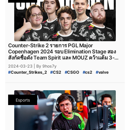
#
CS2_Major_2024
#
CS2_Major_Copenhagen_2024
#
Eternal-Fire
#
Eternal_fire_cs2
#
SAW
#
saw_cs2
#
CS2_Major
#
CS2_Hack
#
CS2_Hack_ระบาด
#
SAW_cs2
#
ECSTATIC
#
ECSTATIC_cs2
#
Counter_Strike_2_Hack
#
Counter_Strike_2_Wall_Hack
#
Imperial_Esports
#
Imperial_Esports_cs2
#
CS2_Hack_Disconnect
#
CS2_AIM
#
CS2_Wall
#
paiN_Gaming
#
paiN_Gaming_cs2
#
GamerLegion
#
CS2_Wall_Hack
#
Hack
#
Steam
#
เกมsteam
#
steam
#
GamerLegion_cs2
#
Lynn_Vision
#
Lynn_Vision_cs2
#
PCgame
#
FPS
#
fps
#
เกมfps
#
Natus_Vincere
#
legacy_cs2
#
Legacy_cs2
#
ENCE
#
Ence
#
ence
#
NatusVincere
#
navi
#
NAVI
#
ทีมnavi
#
MOUZ
#
ENCE_cs2
#
Apeks
#
Apeks_cs2
#
The_mongolZ
#
MOUZ_CS2
#
mousesports
#
Team_Vitality
#
The_MongolZ_cs2
#
FURIA_Esports
#
FURIA
Counter-Strike 2 รายการ PGL Major
#
team_vitality
#
TeamVitality
#
Vitality_CS2
#
FURIA_CS2
#
FURIA_Esports_cs2
#
AMKAL_ESPORTS
Copenhagen 2024 รอบ Elimination Stage สอง
#
FaZe_Clan
#
Faze_Clan
#
FaZe
#
fazeclan
#
AMKAL_ESPORTS_cs2
#
KOI
#
Movistar_KOI
สังกัดชื่อดัง Team Spirit และ MOUZ คว้าแต้ม 3-0
#
FaZe_Clan_CS2
#
Team_Spirit
#
Team_Spirit_CS2
#
Movistar_KOI_cs2
#
KOI_cs2
พร้อมกอดคอเข้าสู่ Playoffs อย่างเป็นทางการ
2024-03-23
| By 9hos7y
#
team_spirit
#
VirtusPro
#
Virtus.Pro
#
VP_CS2
#
CS2_Major_Championship
#
Counter_Strikes_2
#
CS2
#
CSGO
#
cs2
#
valve
#
Virtus.Pro_CS2
#
Complexity_Gaming
#
CS2_Major_Championship_2024
#
9Pandas
#
Valve
#
CS2_อัปเดต
#
CS2_แพทช์
#
Complexity_Gaming_CS2
#
G2_Esports_CS2
#
9_Pandas
#
9Pandas_CS2
#
9_Pandas_CS2
#
PGL_Major_Copenhagen_2024_Pick'Em_Challenge
#
G2Esports
#
g2esports
#
g2esport
#
G2-Esports
#
9_Padas_Counter_Strike_2
#
CS2_Pick'EM
#
CS2_Pick'EM_Challenge
#
Cloud9
#
cloud9
#
cloud9_cs2
#
HEROIC
#
Heroic
#
ข่าวหลุด_Counter_Strikes_2
#
PGL_CS2_Major_Copenhagen_2024
#
heroic
#
Heroic_cs2
#
Eternal_fire
#
Eternal_Fire
Esports
#
CS2_Major_2024
#
CS2_Major_Copenhagen_2024
#
Eternal-Fire
#
Eternal_fire_cs2
#
SAW
#
saw_cs2
#
CS2_Major
#
CS2_Hack
#
CS2_Hack_ระบาด
#
SAW_cs2
#
ECSTATIC
#
ECSTATIC_cs2
#
Counter_Strike_2_Hack
#
Counter_Strike_2_Wall_Hack
#
Imperial_Esports
#
Imperial_Esports_cs2
#
CS2_Hack_Disconnect
#
CS2_AIM
#
CS2_Wall
#
paiN_Gaming
#
paiN_Gaming_cs2
#
GamerLegion
#
CS2_Wall_Hack
#
Hack
#
Steam
#
เกมsteam
#
steam
#
GamerLegion_cs2
#
Lynn_Vision
#
Lynn_Vision_cs2