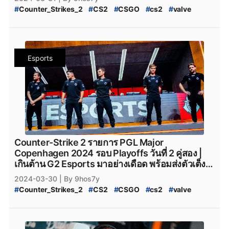
#
team_spirit
#
VirtusPro
#
Virtus.Pro
#
VP_CS2
#
CS2_Major_Championship
#
Counter_Strikes_2
#
CS2
#
CSGO
#
cs2
#
valve
#
Virtus.Pro_CS2
#
Complexity_Gaming
#
CS2_Major_Championship_2024
#
9Pandas
#
Valve
#
CS2_อัปเดต
#
CS2_แพทช์
#
Complexity_Gaming_CS2
#
G2_Esports_CS2
#
9_Pandas
#
9Pandas_CS2
#
9_Pandas_CS2
#
PGL_Major_Copenhagen_2024_Pick'Em_Challenge
#
G2Esports
#
g2esports
#
g2esport
#
G2-Esports
#
9_Padas_Counter_Strike_2
#
CS2_Pick'EM
#
CS2_Pick'EM_Challenge
#
Cloud9
#
cloud9
#
cloud9_cs2
#
HEROIC
#
Heroic
#
ข่าวหลุด_Counter_Strikes_2
#
PGL_CS2_Major_Copenhagen_2024
#
heroic
#
Heroic_cs2
#
Eternal_fire
#
Eternal_Fire
Esports
#
CS2_Major_2024
#
CS2_Major_Copenhagen_2024
#
Eternal-Fire
#
Eternal_fire_cs2
#
SAW
#
saw_cs2
#
CS2_Major
#
CS2_Hack
#
CS2_Hack_ระบาด
#
SAW_cs2
#
ECSTATIC
#
ECSTATIC_cs2
#
Counter_Strike_2_Hack
#
Counter_Strike_2_Wall_Hack
#
Imperial_Esports
#
Imperial_Esports_cs2
#
CS2_Hack_Disconnect
#
CS2_AIM
#
CS2_Wall
#
paiN_Gaming
#
paiN_Gaming_cs2
#
GamerLegion
#
CS2_Wall_Hack
#
Hack
#
Steam
#
เกมsteam
#
steam
#
GamerLegion_cs2
#
Lynn_Vision
#
Lynn_Vision_cs2
#
PCgame
#
FPS
#
fps
#
เกมfps
#
Natus_Vincere
#
legacy_cs2
#
Legacy_cs2
#
ENCE
#
Ence
#
ence
#
NatusVincere
#
navi
#
NAVI
#
ทีมnavi
#
MOUZ
#
ENCE_cs2
#
Apeks
#
Apeks_cs2
#
The_mongolZ
#
MOUZ_CS2
#
mousesports
#
Team_Vitality
#
The_MongolZ_cs2
#
FURIA_Esports
#
FURIA
Counter-Strike 2 รายการ PGL Major
#
team_vitality
#
TeamVitality
#
Vitality_CS2
#
FURIA_CS2
#
FURIA_Esports_cs2
#
AMKAL_ESPORTS
Copenhagen 2024 รอบ Playoffs วันที่ 2 คู่สอง |
#
FaZe_Clan
#
Faze_Clan
#
FaZe
#
fazeclan
#
AMKAL_ESPORTS_cs2
#
KOI
#
Movistar_KOI
เกินต้าน G2 Esports มาอย่างเดือด พร้อมส่งตัวเต็ง
#
FaZe_Clan_CS2
#
Team_Spirit
#
Team_Spirit_CS2
#
Movistar_KOI_cs2
#
KOI_cs2
MOUZ กลับบ้านไปด้วยสกอร์ 2-0
2024-03-30
| By 9hos7y
#
team_spirit
#
VirtusPro
#
Virtus.Pro
#
VP_CS2
#
CS2_Major_Championship
#
Counter_Strikes_2
#
CS2
#
CSGO
#
cs2
#
valve
#
Virtus.Pro_CS2
#
Complexity_Gaming
#
CS2_Major_Championship_2024
#
9Pandas
#
Valve
#
CS2_อัปเดต
#
CS2_แพทช์
#
Complexity_Gaming_CS2
#
G2_Esports_CS2
#
9_Pandas
#
9Pandas_CS2
#
9_Pandas_CS2
#
PGL_Major_Copenhagen_2024_Pick'Em_Challenge
#
G2Esports
#
g2esports
#
g2esport
#
G2-Esports
#
9_Padas_Counter_Strike_2
#
CS2_Pick'EM
#
CS2_Pick'EM_Challenge
#
Cloud9
#
cloud9
#
cloud9_cs2
#
HEROIC
#
Heroic
#
ข่าวหลุด_Counter_Strikes_2