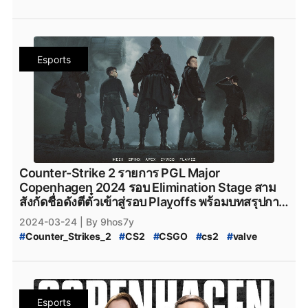
#
Valve
#
CS2_อัปเดต
#
CS2_แพทช์
#
Complexity_Gaming_CS2
#
G2_Esports_CS2
#
9_Pandas
#
9Pandas_CS2
#
9_Pandas_CS2
#
PGL_Major_Copenhagen_2024_Pick'Em_Challenge
#
G2Esports
#
g2esports
#
g2esport
#
G2-Esports
#
9_Padas_Counter_Strike_2
#
CS2_Pick'EM
#
CS2_Pick'EM_Challenge
#
Cloud9
#
cloud9
#
cloud9_cs2
#
HEROIC
#
Heroic
#
ข่าวหลุด_Counter_Strikes_2
#
PGL_CS2_Major_Copenhagen_2024
#
heroic
#
Heroic_cs2
#
Eternal_fire
#
Eternal_Fire
Esports
#
CS2_Major_2024
#
CS2_Major_Copenhagen_2024
#
Eternal-Fire
#
Eternal_fire_cs2
#
SAW
#
saw_cs2
#
CS2_Major
#
CS2_Hack
#
CS2_Hack_ระบาด
#
SAW_cs2
#
ECSTATIC
#
ECSTATIC_cs2
#
Counter_Strike_2_Hack
#
Counter_Strike_2_Wall_Hack
#
Imperial_Esports
#
Imperial_Esports_cs2
#
CS2_Hack_Disconnect
#
CS2_AIM
#
CS2_Wall
#
paiN_Gaming
#
paiN_Gaming_cs2
#
GamerLegion
#
CS2_Wall_Hack
#
Hack
#
Steam
#
เกมsteam
#
steam
#
GamerLegion_cs2
#
Lynn_Vision
#
Lynn_Vision_cs2
#
PCgame
#
FPS
#
fps
#
เกมfps
#
Natus_Vincere
#
legacy_cs2
#
Legacy_cs2
#
ENCE
#
Ence
#
ence
#
NatusVincere
#
navi
#
NAVI
#
ทีมnavi
#
MOUZ
#
ENCE_cs2
#
Apeks
#
Apeks_cs2
#
The_mongolZ
#
MOUZ_CS2
#
mousesports
#
Team_Vitality
#
The_MongolZ_cs2
#
FURIA_Esports
#
FURIA
Counter-Strike 2 รายการ PGL Major
#
team_vitality
#
TeamVitality
#
Vitality_CS2
#
FURIA_CS2
#
FURIA_Esports_cs2
#
AMKAL_ESPORTS
Copenhagen 2024 รอบ Elimination Stage สาม
#
FaZe_Clan
#
Faze_Clan
#
FaZe
#
fazeclan
#
AMKAL_ESPORTS_cs2
#
KOI
#
Movistar_KOI
สังกัดชื่อดังตีตั๋วเข้าสู่รอบ Playoffs พร้อมบทสรุปการ
#
FaZe_Clan_CS2
#
Team_Spirit
#
Team_Spirit_CS2
#
Movistar_KOI_cs2
#
KOI_cs2
ตกรอบของ Heroic สุดเหลือเชื่อ
2024-03-24
| By 9hos7y
#
team_spirit
#
VirtusPro
#
Virtus.Pro
#
VP_CS2
#
CS2_Major_Championship
#
Counter_Strikes_2
#
CS2
#
CSGO
#
cs2
#
valve
#
Virtus.Pro_CS2
#
Complexity_Gaming
#
CS2_Major_Championship_2024
#
9Pandas
#
Valve
#
CS2_อัปเดต
#
CS2_แพทช์
#
Complexity_Gaming_CS2
#
G2_Esports_CS2
#
9_Pandas
#
9Pandas_CS2
#
9_Pandas_CS2
#
PGL_Major_Copenhagen_2024_Pick'Em_Challenge
#
G2Esports
#
g2esports
#
g2esport
#
G2-Esports
#
9_Padas_Counter_Strike_2
#
CS2_Pick'EM
#
CS2_Pick'EM_Challenge
#
Cloud9
#
cloud9
#
cloud9_cs2
#
HEROIC
#
Heroic
#
ข่าวหลุด_Counter_Strikes_2
#
PGL_CS2_Major_Copenhagen_2024
#
heroic
#
Heroic_cs2
#
Eternal_fire
#
Eternal_Fire
Esports