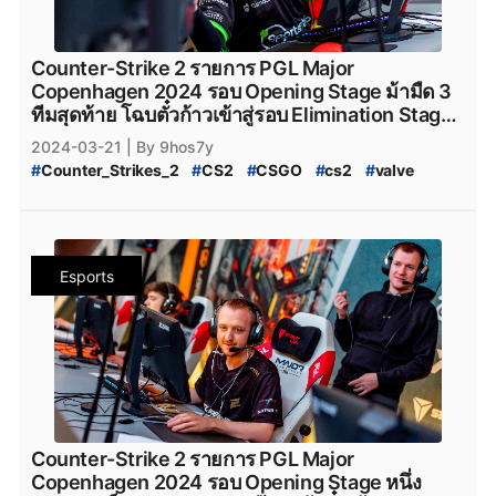
#
PCgame
#
FPS
#
fps
#
เกมfps
#
Natus_Vincere
#
legacy_cs2
#
Legacy_cs2
#
ENCE
#
Ence
#
ence
#
NatusVincere
#
navi
#
NAVI
#
ทีมnavi
#
MOUZ
#
ENCE_cs2
#
Apeks
#
Apeks_cs2
#
The_mongolZ
#
MOUZ_CS2
#
mousesports
#
Team_Vitality
#
The_MongolZ_cs2
#
FURIA_Esports
#
FURIA
Counter-Strike 2 รายการ PGL Major
#
team_vitality
#
TeamVitality
#
Vitality_CS2
#
FURIA_CS2
#
FURIA_Esports_cs2
#
AMKAL_ESPORTS
Copenhagen 2024 รอบ Opening Stage ม้ามืด 3
#
FaZe_Clan
#
Faze_Clan
#
FaZe
#
fazeclan
#
AMKAL_ESPORTS_cs2
#
KOI
#
Movistar_KOI
ทีมสุดท้าย โฉบตั๋วก้าวเข้าสู่รอบ Elimination Stage
#
FaZe_Clan_CS2
#
Team_Spirit
#
Team_Spirit_CS2
#
Movistar_KOI_cs2
#
KOI_cs2
ไปด้วยสกอร์ 3-2
2024-03-21
| By 9hos7y
#
team_spirit
#
VirtusPro
#
Virtus.Pro
#
VP_CS2
#
CS2_Major_Championship
#
Counter_Strikes_2
#
CS2
#
CSGO
#
cs2
#
valve
#
Virtus.Pro_CS2
#
Complexity_Gaming
#
CS2_Major_Championship_2024
#
9Pandas
#
Valve
#
CS2_อัปเดต
#
CS2_แพทช์
#
Complexity_Gaming_CS2
#
G2_Esports_CS2
#
9_Pandas
#
9Pandas_CS2
#
9_Pandas_CS2
#
PGL_Major_Copenhagen_2024_Pick'Em_Challenge
#
G2Esports
#
g2esports
#
g2esport
#
G2-Esports
#
9_Padas_Counter_Strike_2
#
CS2_Pick'EM
#
CS2_Pick'EM_Challenge
#
Cloud9
#
cloud9
#
cloud9_cs2
#
HEROIC
#
Heroic
#
ข่าวหลุด_Counter_Strikes_2
#
PGL_CS2_Major_Copenhagen_2024
#
heroic
#
Heroic_cs2
#
Eternal_fire
#
Eternal_Fire
Esports
#
CS2_Major_2024
#
CS2_Major_Copenhagen_2024
#
Eternal-Fire
#
Eternal_fire_cs2
#
SAW
#
saw_cs2
#
CS2_Major
#
CS2_Hack
#
CS2_Hack_ระบาด
#
SAW_cs2
#
ECSTATIC
#
ECSTATIC_cs2
#
Counter_Strike_2_Hack
#
Counter_Strike_2_Wall_Hack
#
Imperial_Esports
#
Imperial_Esports_cs2
#
CS2_Hack_Disconnect
#
CS2_AIM
#
CS2_Wall
#
paiN_Gaming
#
paiN_Gaming_cs2
#
GamerLegion
#
CS2_Wall_Hack
#
Hack
#
Steam
#
เกมsteam
#
steam
#
GamerLegion_cs2
#
Lynn_Vision
#
Lynn_Vision_cs2
#
PCgame
#
FPS
#
fps
#
เกมfps
#
Natus_Vincere
#
legacy_cs2
#
Legacy_cs2
#
ENCE
#
Ence
#
ence
#
NatusVincere
#
navi
#
NAVI
#
ทีมnavi
#
MOUZ
#
ENCE_cs2
#
Apeks
#
Apeks_cs2
#
The_mongolZ
#
MOUZ_CS2
#
mousesports
#
Team_Vitality
#
The_MongolZ_cs2
#
FURIA_Esports
#
FURIA
Counter-Strike 2 รายการ PGL Major
#
team_vitality
#
TeamVitality
#
Vitality_CS2
#
FURIA_CS2
#
FURIA_Esports_cs2
#
AMKAL_ESPORTS
Copenhagen 2024 รอบ Opening Stage หนึ่ง
#
FaZe_Clan
#
Faze_Clan
#
FaZe
#
fazeclan