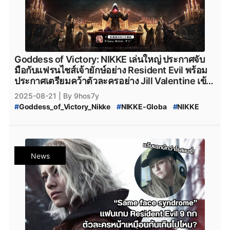
Goddess of Victory: NIKKE เล่นใหญ่ ประกาศจับ
มือกับแฟรนไชส์เจ้ายักษ์อย่าง Resident Evil พร้อม
ประกาศเตรียมคว้าตัวละครอย่าง Jill Valentine เข้า
สู่เกม
2025-08-21
| By 9hos7y
#
Goddess_of_Victory_Nikke
#
NIKKE-Globa
#
NIKKE
#
nikke
#
residentevil
#
Resident_Evil_3
#
Resident_Evil
#
RE3
#
Resident_Evil_Jill_Valentine
#
Jill_Valentine
#
MobileGame
#
เกมมือถือ
#
Global
#
PCgame
#
ข่าวเกมมือถือ
#
เกมกาชา
#
เกมมือถือกาชา
#
Gacha_game
News
#
Shift_Up
#
ShiftUP
#
ConsoleGame