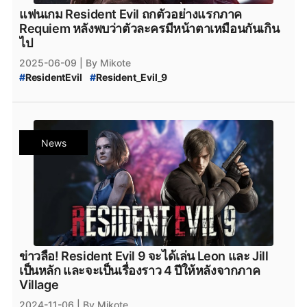
แฟนเกม Resident Evil ถกตัวอย่างแรกภาค
Requiem หลังพบว่าตัวละครมีหน้าตาเหมือนกันเกิน
ไป
2025-06-09
| By Mikote
#
ResidentEvil
#
Resident_Evil_9
#
resident_Evil_Requiem
#
RE9
#
RE_Requiem
#
Grace_Ashcroft
#
Reosemary_Winters
#
Jill_Valentine
#
same_face_syndrome
News
ข่าวลือ! Resident Evil 9 จะได้เล่น Leon และ Jill
เป็นหลัก และจะเป็นเรื่องราว 4 ปีให้หลังจากภาค
Village
2024-11-06
| By Mikote