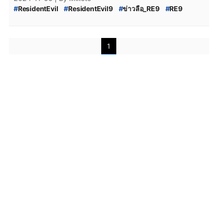
#
ResidentEvil
#
ResidentEvil9
#
ข่าวลือ_RE9
#
RE9
#
Capcom
#
Biohazard
#
Jill_Valentine
#
Leon_S_Kennedy
#
Chris_Redfield
1