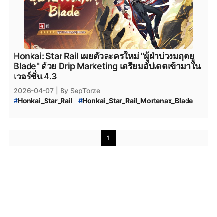
Honkai: Star Rail เผยตัวละครใหม่ "ผู้ฝ่าบ่วงมฤตยู
Blade" ด้วย Drip Marketing เตรียมอัปเดตเข้ามาใน
เวอร์ชั่น 4.3
2026-04-07
| By SepTorze
#
Honkai_Star_Rail
#
Honkai_Star_Rail_Mortenax_Blade
#
Honkai_Star_Rail_ผู้ฝ่าบ่วงมฤตยู_Blade
#
Honkai_Star_Rail_Drip_Marketing
#
Honkai_Star_Rail_Mortenax_Blade_Drip_Marketing
1
#
Honkai_Star_Rail_4.3
#
Honkai_Star_Rail_Amphoreus
#
Honkai_Star_Rail_ตัวละครใหม่
#
Honkai_Star_Rail_Android
#
Honkai_Star_Rail_Character
#
Honkai_Star_Rail_ตัวละคร
#
Honkai_Star_Rail_แจกเพชร
#
รางดาว_ตัวละครใหม่
#
HSR_Drip_Marketing
#
HSR_4.3
#
HSRSpecialProgram
#
HSRSpecialProgram_4.2
#
HSR_3rd_anniversary