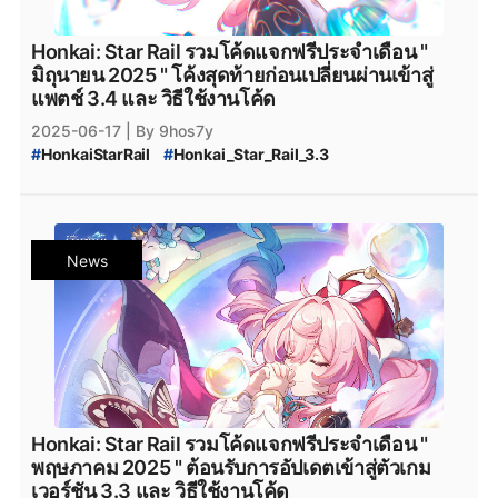
#
เกมใหม่
#
GamerThailand
#
HonkaiUpdates
#
epicstore
#
เกมออนไลน์
#
แจกโค้ดฟรี
#
HonkaiStarRail2025
Honkai: Star Rail รวมโค้ดแจกฟรีประจำเดือน "
#
ฟรีโค้ดเกม
#
เกมมือถือไทย
#
HonkaiEvent
มิถุนายน 2025 " โค้งสุดท้ายก่อนเปลี่ยนผ่านเข้าสู่
#
HonkaiRewards
#
FreeCodes
#
GameCodes
แพตช์ 3.4 และ วิธีใช้งานโค้ด
#
MobileGames
#
FreeItems
#
GamePromotion
2025-06-17
| By 9hos7y
#
NewGame
#
GamingThailand
#
OnlineGames
#
HonkaiStarRail
#
Honkai_Star_Rail_3.3
#
FreeGameCodes
#
HonkaiEvents
#
Version3.4
#
Honkai_Star_Rail_เวอร์ชัน_3.3
#
MobileGaming
#
HonkaiStarRailUpdate
#
Honkai_Star_Rail_Hyacine
#
Hyacine
#
honkai_star_rail_โค้ดฟรี
#
Hyacine_Banner
#
Honkai_Star_Rail_3.3_แจกฟรี
#
honkai_star_rail_แจกเพชร_ล่าสุด
#
Honkai_Star_Rail_3.4_โค้ดแจกฟรี
News
#
Honkai_Star_Rail_3.4_Code
#
HSR_June_2025_Code
#
Honkai_Star_Rail_3.4_June_Code
#
HSR_Code_ใหม่
#
HSR_วิธีหาเพชร
#
HSR_วิธีหา_Stellar_Jade
#
HSR_เติมเพชร
#
HSR_June_2025_โค้ด
#
โค้ดฟรี
#
Honkai_Star_Rail_Anaxa
#
HonkaiFreeCodes
#
HonkaiTH
#
เกมมือถือ
#
ฟรีไอเทม
#
โปรโมชั่นเกม
#
เกมใหม่
#
GamerThailand
#
HonkaiUpdates
#
เกมออนไลน์
#
แจกโค้ดฟรี
#
HonkaiStarRail2025
Honkai: Star Rail รวมโค้ดแจกฟรีประจำเดือน "
#
ฟรีโค้ดเกม
#
เกมมือถือไทย
#
HonkaiEvent
พฤษภาคม 2025 " ต้อนรับการอัปเดตเข้าสู่ตัวเกม
#
HonkaiRewards
#
FreeCodes
#
GameCodes
เวอร์ชัน 3.3 และ วิธีใช้งานโค้ด