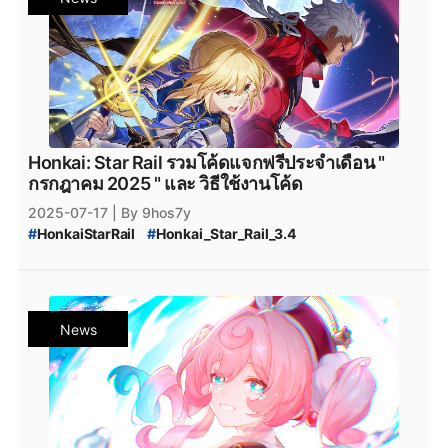
#
Honkai_Star_Rail_Hyacine
#
Hyacine
#
Honkai_Star_Rail_Cipher_Rerun
#
Honkai_Star_Rail_3.5_แจกฟรี
#
HSR_วิธีหาเพชร
#
Honkai_Star_Rail_Cipher_Rerun_Event_Warp
#
HSR_วิธีหา_Stellar_Jade
#
HSR_เติมเพชร
#
Honkai_Star_Rail_Mydei
#
HSR_June_2025_โค้ด
#
โค้ดฟรี
#
Honkai_Star_Rail_Mydei_Rerun
#
Honkai_Star_Rail_Anaxa
#
HonkaiFreeCodes
#
Honkai_Star_Rail_Mydei_Rerun_Event_Warp
#
HonkaiTH
#
เกมมือถือ
#
genshinimpact
#
genshin-impact
#
Genshin_Impact
#
genshin-impact-patch
Honkai: Star Rail รวมโค้ดแจกฟรีประจำเดือน "
#
Genshin_Impact_Sangonomiya_Kokomi
กรกฎาคม 2025 " และ วิธีใช้งานโค้ด
#
genshin_impact_ayaka
#
genshin_impact_ayato
2025-07-17
| By 9hos7y
#
Genshin_Impact_x_Sushiro
#
genshin_x_sushiro
#
HonkaiStarRail
#
Honkai_Star_Rail_3.4
#
Genshin_Impact_Collaboration
#
Honkai_Star_Rail_เวอร์ชัน_3.4
#
Genshin_Impact_Collaboration_Sushiro
#
Honkai_Star_Rail_Hyacine
#
Hyacine
#
genshin-impact-5.0
#
Genshin_Impact_5.0
#
Hyacine_Banner
#
Honkai_Star_Rail_3.4_แจกฟรี
#
Genshin_Impact_Natlan
#
genshin_impact_Download
#
Honkai_Star_Rail_3.5_โค้ดแจกฟรี
#
genshin_impact_โหลด
#
genshin_impact_แจกเพชร
News
#
Honkai_Star_Rail_3.4_Code
#
HSR_July_2025_Code
#
genshin_impact_เพชรฟรี
#
Playstation
#
PS5
#
Honkai_Star_Rail_3.4_July_Code
#
HSR_Code_ใหม่
#
Genshin_Impact_4_ดาว
#
Genshin_Impact_5_ดาว
#
HSR_วิธีหาเพชร
#
HSR_วิธีหา_Stellar_Jade
#
Genshin_Impact_Fontaine
#
PlayStation5
#
HSR_เติมเพชร
#
HSR_July_2025_โค้ด
#
โค้ดฟรี
#
Playstation5
#
Steam
#
เกมsteam
#
steam
#
xbox
#
Honkai_Star_Rail_Fate
#
HonkaiFreeCodes
#
XboxSeriesX
#
XboxSeriesS
#
เกมใหม่steam
#
HonkaiTH
#
เกมมือถือ
#
ฟรีไอเทม
#
โปรโมชั่นเกม
#
Epicgamesstore
#
epicgame
#
epicgames