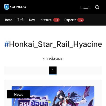
Home
ไอที
RoV
ข่าวเกม
Esports
+1
+2
#
Honkai_Star_Rail_Hyacine
ข่าวทั้งหมด
1
News