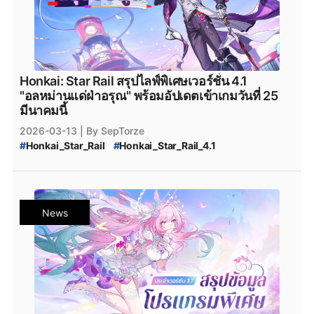
Honkai: Star Rail สรุปไลฟ์พิเศษเวอร์ชั่น 4.1
"อลหม่านแด่ฝ่าอรุณ" พร้อมอัปเดตเข้าเกมวันที่ 25
มีนาคมนี้
2026-03-13
| By SepTorze
#
Honkai_Star_Rail
#
Honkai_Star_Rail_4.1
#
Honkai_Star_Rail_Ashveil
#
Honkai_Star_Rail_Ashveil_Event_Warp
#
Honkai_Star_Rail_Event_Warp
#
Honkai_Star_Rail_Hyacine
News
#
Honkai_Star_Rail_Hyacine_Rerun
#
Honkai_Star_Rail_Hyacine_Rerun_Event_Warp
#
Honkai_Star_Rail_Boothill
#
Honkai_Star_Rail_Boothill_Rerun
#
Honkai_Star_Rail_Boothill_Rerun_Event_Warp
#
Honkai_Star_Rail_ตัวละครใหม่
#
Honkai_Star_Rail_4.1_Characters