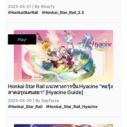
#
MobileGames
#
FreeItems
#
GamePromotion
2025-05-21
| By 9hos7y
#
NewGame
#
GamingThailand
#
OnlineGames
#
HonkaiStarRail
#
Honkai_Star_Rail_3.3
#
FreeGameCodes
#
HonkaiEvents
#
Version3.3
#
Honkai_Star_Rail_เวอร์ชัน_3.3
#
Version3.4
#
MobileGaming
#
HonkaiStarRailUpdate
#
Honkai_Star_Rail_Hyacine
#
Hyacine
#
honkai_star_rail_โค้ดฟรี
#
Hyacine_Banner
#
Honkai_Star_Rail_3.3_แจกฟรี
#
honkai_star_rail_แจกเพชร_ล่าสุด
#
Honkai_Star_Rail_3.2_โค้ดแจกฟรี
Play!
#
Honkai_Star_Rail_3.3_Code
#
HSR_May_2025_Code
#
Honkai_Star_Rail_3.3_May_Code
#
HSR_Code_ใหม่
#
HSR_วิธีหาเพชร
#
HSR_วิธีหา_Stellar_Jade
#
HSR_เติมเพชร
#
HSR_May_2025_โค้ด
#
โค้ดฟรี
#
Honkai_Star_Rail_Anaxa
#
HonkaiFreeCodes
#
HonkaiTH
#
เกมมือถือ
#
ฟรีไอเทม
#
โปรโมชั่นเกม
#
เกมใหม่
#
GamerThailand
#
HonkaiUpdates
#
เกมออนไลน์
#
แจกโค้ดฟรี
#
HonkaiStarRail2025
Honkai Star Rail แนวทางการปั้น Hyacine "ทอรุ้ง
#
ฟรีโค้ดเกม
#
เกมมือถือไทย
#
HonkaiEvent
สาดอรุณสนธยา" [Hyacine Guide]
#
HonkaiRewards
#
FreeCodes
#
GameCodes
2025-05-20
| By SepTorze
#
MobileGames
#
FreeItems
#
GamePromotion
#
Honkai_Star_Rail
#
Honkai_Star_Rail_Hyacine
#
NewGame
#
GamingThailand
#
OnlineGames
#
Honkai_Star_Rail_Hyacine_Guide
#
FreeGameCodes
#
HonkaiEvents
#
Version3.3
#
Honkai_Star_Rail_Hyacine_Event_Warp
#
MobileGaming
#
HonkaiStarRailUpdate
#
Honkai_Star_Rail_Event_Warp_Banner
#
honkai_star_rail_โค้ดฟรี