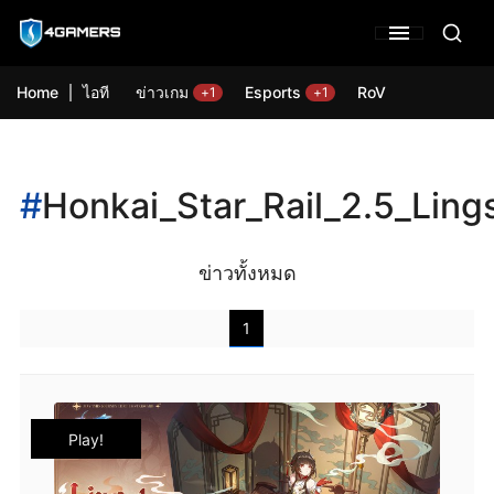
Home
ไอที
ข่าวเกม
Esports
RoV
+1
+1
#
Honkai_Star_Rail_2.5_Ling
ข่าวทั้งหมด
1
Play!