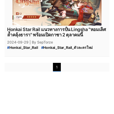
Honkai Star Rail แนวทางการปั้น Lingsha "หอมเลิศ
ล้ำคลุ้งธารา" พร้อมเปิดกาชา 2 ตุลาคมนี้
2024-09-29
| By SepTorze
#
Honkai_Star_Rail
#
Honkai_Star_Rail_ตัวละครใหม่
#
Honkai_Star_Rail_ตัวละคร
#
Honkai_Star_Rail_Lingsha
#
Lingsha
#
Honkai_Star_Rail_แนวทางการปั้น_Lingsha
#
แนวทางการปั้น_Lingsha
#
honkai_star_rail_ปั้นตัวละคร
1
#
ปั้นตัวละคร_Lingsha
#
Honkai_Star_Rail_ปั้นตัวละคร_Lingsha
#
Lingsha_Materials
#
Lingsha_Honkai_Star_Rail
#
Lingsha_Build
#
Lingshan_Kit
#
Lingsha_Banner
#
Lingsha_Upgrade_Material
#
Lingsha_Light_Cone
#
รีลิกส์_Lingsha
#
จักรวาลประดับ_Lingsha
#
Lingsha_Guide
#
Honkai_Star_Rail_Lingsha_Relics
#
Lingsha_Relics
#
Lingsha_Planar_Ornaments
#
Honkai_Star_Rail_วิธีปั้นตัวละคร