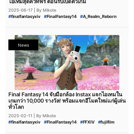
ไอเทมสุดคิ้วท์ฟรี ต้อนรับเปิดตัวเกม
2025-06-17
| By Mikote
#
finalfantasyxiv
#
FinalFantasy14
#
A_Realm_Reborn
#
Final_Fantasy_XIV_Mobile
#
ff14_mobile
#
ff14
#
ff14_มือถือ
#
เกมมือถือ
#
เกมใหม่น่าเล่น
#
MobileGame
News
Final Fantasy 14 จับมือกล้อง Instax แจกไอเทมใน
เกมกว่า 10,000 รางวัล! พร้อมแจกอีโมตใหม่แก่ผู้เล่น
ทั่วโลก
2025-02-11
| By Mikote
#
finalfantasyxiv
#
FinalFantasy14
#
FFXIV
#
fujifilm
#
instax
#
finalfantasy
#
ff14
#
ff14_emote
#
ff14_event