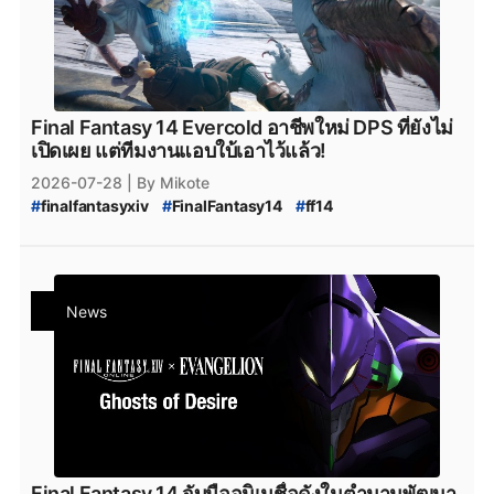
Final Fantasy 14 Evercold อาชีพใหม่ DPS ที่ยังไม่
เปิดเผย แต่ทีมงานแอบใบ้เอาไว้แล้ว!
2026-07-28
| By Mikote
#
finalfantasyxiv
#
FinalFantasy14
#
ff14
#
ff14_evercold
#
Evercold
#
ff14_อาชีพใหม่
#
ff14_new_job
#
ff14_falconer
#
ff14_fanfest
#
FanFest_2026
#
PCgame
#
ConsoleGame
#
ข่าวเกม
#
SquareEnix
News
Final Fantasy 14 จับมืออนิเมชื่อดังในตำนานพัฒนา