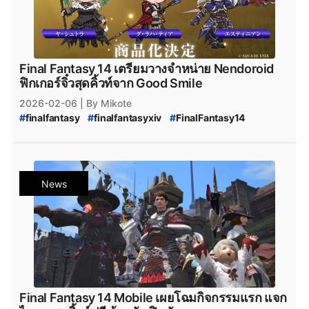
Final Fantasy 14 เตรียมวางจำหน่าย Nendoroid
ฟิกเกอร์จิ๋วสุดคิ้วท์จาก Good Smile
2026-02-06
| By Mikote
#
finalfantasy
#
finalfantasyxiv
#
FinalFantasy14
#
nendoroid
#
Warrior_of_Light
#
Chocobo
#
Y'shtola_Rhul
#
G'raha_Tia
#
Estinien
#
SquareEnix
#
GoodSmile
#
ข่าวเกม
#
โมเดล
#
ฟิกเกอร์
#
เนนโดรอยด์
News
Final Fantasy 14 Mobile เผยโฉมกิจกรรมแรก แจก