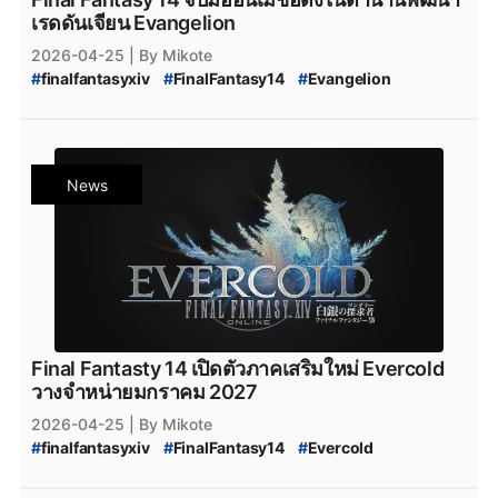
เรดดันเจียน Evangelion
2026-04-25
| By Mikote
#
finalfantasyxiv
#
FinalFantasy14
#
Evangelion
#
Neon_Genesis_Evangelion
#
FanFest_2026
#
FFXIVFanFest
#
PCgame
#
ConsoleGame
#
ข่าวเกม
News
Final Fantasty 14 เปิดตัวภาคเสริมใหม่ Evercold
วางจำหน่ายมกราคม 2027
2026-04-25
| By Mikote
#
finalfantasyxiv
#
FinalFantasy14
#
Evercold
#
ff14_evercold
#
ffxiv
#
ff14_expansion
#
FFXIVFanFest
#
FanFest_2026
#
PCgame