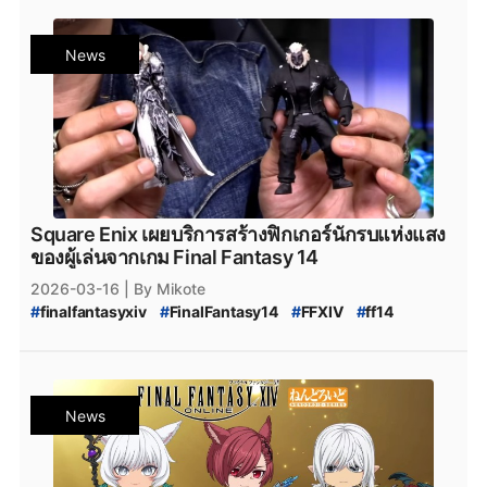
#
ConsoleGame
#
ข่าวเกม
#
เกมใหม่น่าเล่น
News
Square Enix เผยบริการสร้างฟิกเกอร์นักรบแห่งแสง
ของผู้เล่นจากเกม Final Fantasy 14
2026-03-16
| By Mikote
#
finalfantasyxiv
#
FinalFantasy14
#
FFXIV
#
ff14
#
ffxiv
#
SquareEnix
#
PCgame
#
ConsoleGame
#
ข่าวเกม
#
ไฟนอลแฟนตาซี14
#
ff14_figure
News