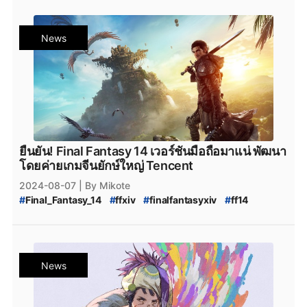
News
ยืนยัน! Final Fantasy 14 เวอร์ชันมือถือมาแน่ พัฒนา
โดยค่ายเกมจีนยักษ์ใหญ่ Tencent
2024-08-07
| By Mikote
#
Final_Fantasy_14
#
ffxiv
#
finalfantasyxiv
#
ff14
#
finalfantasy14
#
finalfantasy14_mobile
#
ff14_mobile
#
Final_Fantasy_Crystal_World
#
Tencent
#
SquareEnix
#
MobileGame
#
เกมมือถือ
News