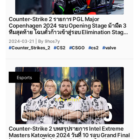
#
PCgame
#
FPS
#
fps
#
เกมfps
#
Natus_Vincere
#
legacy_cs2
#
Legacy_cs2
#
ENCE
#
Ence
#
ence
#
NatusVincere
#
navi
#
NAVI
#
ทีมnavi
#
MOUZ
#
ENCE_cs2
#
Apeks
#
Apeks_cs2
#
The_mongolZ
#
MOUZ_CS2
#
mousesports
#
Team_Vitality
#
The_MongolZ_cs2
#
FURIA_Esports
#
FURIA
Counter-Strike 2 รายการ PGL Major
#
team_vitality
#
TeamVitality
#
Vitality_CS2
#
FURIA_CS2
#
FURIA_Esports_cs2
#
AMKAL_ESPORTS
Copenhagen 2024 รอบ Opening Stage ม้ามืด 3
#
FaZe_Clan
#
Faze_Clan
#
FaZe
#
fazeclan
#
AMKAL_ESPORTS_cs2
#
KOI
#
Movistar_KOI
ทีมสุดท้าย โฉบตั๋วก้าวเข้าสู่รอบ Elimination Stage
#
FaZe_Clan_CS2
#
Team_Spirit
#
Team_Spirit_CS2
#
Movistar_KOI_cs2
#
KOI_cs2
ไปด้วยสกอร์ 3-2
2024-03-21
| By 9hos7y
#
team_spirit
#
VirtusPro
#
Virtus.Pro
#
VP_CS2
#
CS2_Major_Championship
#
Counter_Strikes_2
#
CS2
#
CSGO
#
cs2
#
valve
#
Virtus.Pro_CS2
#
Complexity_Gaming
#
CS2_Major_Championship_2024
#
9Pandas
#
Valve
#
CS2_อัปเดต
#
CS2_แพทช์
#
Complexity_Gaming_CS2
#
G2_Esports_CS2
#
9_Pandas
#
9Pandas_CS2
#
9_Pandas_CS2
#
PGL_Major_Copenhagen_2024_Pick'Em_Challenge
#
G2Esports
#
g2esports
#
g2esport
#
G2-Esports
#
9_Padas_Counter_Strike_2
#
CS2_Pick'EM
#
CS2_Pick'EM_Challenge
#
Cloud9
#
cloud9
#
cloud9_cs2
#
HEROIC
#
Heroic
#
ข่าวหลุด_Counter_Strikes_2
#
PGL_CS2_Major_Copenhagen_2024
#
heroic
#
Heroic_cs2
#
Eternal_fire
#
Eternal_Fire
Esports
#
CS2_Major_2024
#
CS2_Major_Copenhagen_2024
#
Eternal-Fire
#
Eternal_fire_cs2
#
SAW
#
saw_cs2
#
CS2_Major
#
CS2_Hack
#
CS2_Hack_ระบาด
#
SAW_cs2
#
ECSTATIC
#
ECSTATIC_cs2
#
Counter_Strike_2_Hack
#
Counter_Strike_2_Wall_Hack
#
Imperial_Esports
#
Imperial_Esports_cs2
#
CS2_Hack_Disconnect
#
CS2_AIM
#
CS2_Wall
#
paiN_Gaming
#
paiN_Gaming_cs2
#
GamerLegion
#
CS2_Wall_Hack
#
Hack
#
Steam
#
เกมsteam
#
steam
#
GamerLegion_cs2
#
Lynn_Vision
#
Lynn_Vision_cs2
#
PCgame
#
FPS
#
fps
#
เกมfps
#
Natus_Vincere
#
legacy_cs2
#
Legacy_cs2
#
ENCE
#
Ence
#
ence
#
NatusVincere
#
navi
#
NAVI
#
ทีมnavi
#
MOUZ
#
ENCE_cs2
#
Apeks
#
Apeks_cs2
#
The_mongolZ
#
MOUZ_CS2
#
mousesports
#
Team_Vitality
#
The_MongolZ_cs2
#
FURIA_Esports
#
FURIA
Counter-Strike 2 บทสรุปรายการ Intel Extreme
#
team_vitality
#
TeamVitality
#
Vitality_CS2
#
FURIA_CS2
#
FURIA_Esports_cs2
#
AMKAL_ESPORTS
Masters Katowice 2024 วันที่ 10 รอบ Grand Final
#
FaZe_Clan
#
Faze_Clan
#
FaZe
#
fazeclan