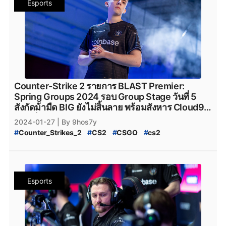
Esports
#
NAVI
#
Heroic
#
Faze_Clan
#
FaZe_Clan
#
Cloud9
#
C9
#
G2Esports
#
g2esports
#
Complexity_Gaming
#
Ninjas_in_Pyjamas
#
NiP
#
NiP_CS2
#
team_liquid
#
GamerLegion
#
Gamer_Legion
#
Team_Falcons
#
Team_Spirit
#
VirtusPro
#
Astralis
#
AstralisCS2
#
BIG
#
BIG_CS2
#
og
#
OG
#
OG_CS2
Counter-Strike 2 รายการ BLAST Premier:
Spring Groups 2024 รอบ Group Stage วันที่ 5
สังกัดม้ามืด BIG ยังไม่สิ้นลาย พร้อมสังหาร Cloud9
กระเด็นกลับบ้านไปด้วยสกอร์ 2-0 แบบตึง ๆ
2024-01-27
| By 9hos7y
#
Counter_Strikes_2
#
CS2
#
CSGO
#
cs2
#
BlastPremier
#
BLAST_Premier_Final_2023
#
BLAST_Premier_Final
#
BLAST_2023
#
Steam
#
เกมsteam
#
steam
#
Counter_Strike_Global_Offensive
#
valve
#
Valve
#
Team_Vitality
#
Natus_Vincere
#
navi
Esports
#
NAVI
#
Heroic
#
Faze_Clan
#
FaZe_Clan
#
Cloud9
#
C9
#
G2Esports
#
g2esports
#
Complexity_Gaming
#
Ninjas_in_Pyjamas
#
NiP
#
NiP_CS2
#
team_liquid
#
GamerLegion
#
Gamer_Legion
#
Team_Falcons