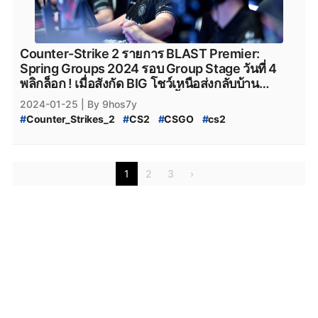
#
Team_Spirit
#
VirtusPro
#
Astralis
#
AstralisCS2
#
BIG
#
BIG_CS2
#
og
#
OG
#
OG_CS2
Counter-Strike 2 รายการ BLAST Premier:
Spring Groups 2024 รอบ Group Stage วันที่ 4
พลิกล็อก ! เมื่อสังกัด BIG โชว์เหนือส่งกลับบ้าน
Heroic ไปแบบตึง ๆ เสียอย่างนั้น
2024-01-25
| By 9hos7y
#
Counter_Strikes_2
#
CS2
#
CSGO
#
cs2
#
BlastPremier
#
BLAST_Premier_Final_2023
#
BLAST_Premier_Final
#
BLAST_2023
#
Steam
#
เกมsteam
#
steam
#
Counter_Strike_Global_Offensive
1
2
3
›
#
valve
#
Valve
#
Team_Vitality
#
Natus_Vincere
#
navi
#
NAVI
#
Heroic
#
Faze_Clan
#
FaZe_Clan
#
Cloud9
#
C9
#
G2Esports
#
g2esports
#
Complexity_Gaming
#
Ninjas_in_Pyjamas
#
NiP
#
NiP_CS2
#
team_liquid
#
GamerLegion
#
Gamer_Legion
#
Team_Falcons
#
Team_Spirit
#
VirtusPro
#
Astralis
#
AstralisCS2
#
BIG
#
BIG_CS2
#
og
#
OG
#
OG_CS2