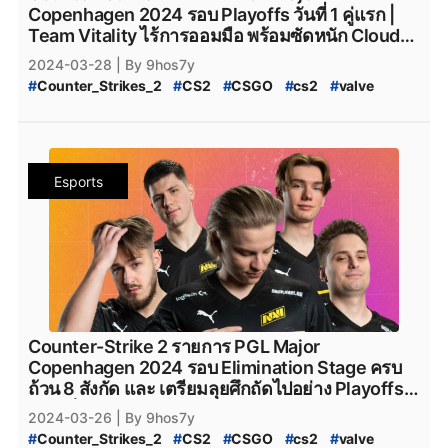
#
team_vitality
#
TeamVitality
#
Vitality_CS2
#
FURIA_CS2
#
FURIA_Esports_cs2
#
AMKAL_ESPORTS
Copenhagen 2024 รอบ Playoffs วันที่ 1 คู่แรก |
#
FaZe_Clan
#
Faze_Clan
#
FaZe
#
fazeclan
#
AMKAL_ESPORTS_cs2
#
KOI
#
Movistar_KOI
Team Vitality ไร้การออมมือ พร้อมซัดหนัก Cloud9
#
FaZe_Clan_CS2
#
Team_Spirit
#
Team_Spirit_CS2
#
Movistar_KOI_cs2
#
KOI_cs2
จนหน้ายู่ไปด้วยสกอร์ 2-0
2024-03-28
| By 9hos7y
#
team_spirit
#
VirtusPro
#
Virtus.Pro
#
VP_CS2
#
CS2_Major_Championship
#
Counter_Strikes_2
#
CS2
#
CSGO
#
cs2
#
valve
#
Virtus.Pro_CS2
#
Complexity_Gaming
#
CS2_Major_Championship_2024
#
9Pandas
#
Valve
#
CS2_อัปเดต
#
CS2_แพทช์
#
Complexity_Gaming_CS2
#
G2_Esports_CS2
#
9_Pandas
#
9Pandas_CS2
#
9_Pandas_CS2
#
PGL_Major_Copenhagen_2024_Pick'Em_Challenge
#
G2Esports
#
g2esports
#
g2esport
#
G2-Esports
#
9_Padas_Counter_Strike_2
#
CS2_Pick'EM
#
CS2_Pick'EM_Challenge
#
Cloud9
#
cloud9
#
cloud9_cs2
#
HEROIC
#
Heroic
#
ข่าวหลุด_Counter_Strikes_2
#
PGL_CS2_Major_Copenhagen_2024
#
heroic
#
Heroic_cs2
#
Eternal_fire
#
Eternal_Fire
Esports
#
CS2_Major_2024
#
CS2_Major_Copenhagen_2024
#
Eternal-Fire
#
Eternal_fire_cs2
#
SAW
#
saw_cs2
#
CS2_Major
#
CS2_Hack
#
CS2_Hack_ระบาด
#
SAW_cs2
#
ECSTATIC
#
ECSTATIC_cs2
#
Counter_Strike_2_Hack
#
Counter_Strike_2_Wall_Hack
#
Imperial_Esports
#
Imperial_Esports_cs2
#
CS2_Hack_Disconnect
#
CS2_AIM
#
CS2_Wall
#
paiN_Gaming
#
paiN_Gaming_cs2
#
GamerLegion
#
CS2_Wall_Hack
#
Hack
#
Steam
#
เกมsteam
#
steam
#
GamerLegion_cs2
#
Lynn_Vision
#
Lynn_Vision_cs2
#
PCgame
#
FPS
#
fps
#
เกมfps
#
Natus_Vincere
#
legacy_cs2
#
Legacy_cs2
#
ENCE
#
Ence
#
ence
#
NatusVincere
#
navi
#
NAVI
#
ทีมnavi
#
MOUZ
#
ENCE_cs2
#
Apeks
#
Apeks_cs2
#
The_mongolZ
#
MOUZ_CS2
#
mousesports
#
Team_Vitality
#
The_MongolZ_cs2
#
FURIA_Esports
#
FURIA
Counter-Strike 2 รายการ PGL Major
#
team_vitality
#
TeamVitality
#
Vitality_CS2
#
FURIA_CS2
#
FURIA_Esports_cs2
#
AMKAL_ESPORTS
Copenhagen 2024 รอบ Elimination Stage ครบ
#
FaZe_Clan
#
Faze_Clan
#
FaZe
#
fazeclan
#
AMKAL_ESPORTS_cs2
#
KOI
#
Movistar_KOI
ถ้วน 8 สังกัด และ เตรียมลุยศึกถัดไปอย่าง Playoffs
#
FaZe_Clan_CS2
#
Team_Spirit
#
Team_Spirit_CS2
#
Movistar_KOI_cs2
#
KOI_cs2
แบบเต็มตัว
2024-03-26
| By 9hos7y
#
team_spirit
#
VirtusPro
#
Virtus.Pro
#
VP_CS2
#
CS2_Major_Championship
#
Counter_Strikes_2
#
CS2
#
CSGO
#
cs2
#
valve
#
Virtus.Pro_CS2
#
Complexity_Gaming
#
CS2_Major_Championship_2024
#
9Pandas