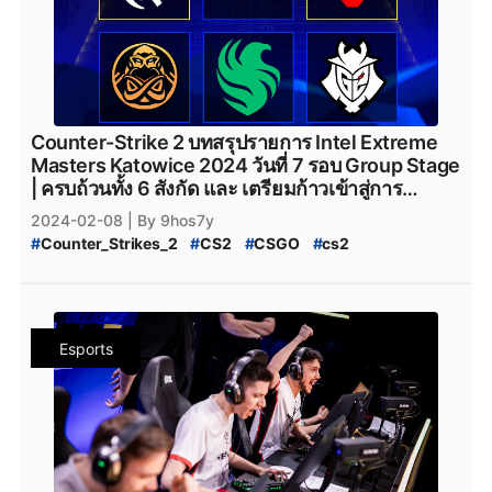
#
GamerLegion
#
Gamer_Legion
#
Team_Falcons
#
Team_Spirit
#
VirtusPro
#
Astralis
#
AstralisCS2
#
BIG
#
BIG_CS2
#
Eternal_fire
#
BetBoom
#
BetBoomTeam
#
Betboom
#
Betboom_CS2
#
ENCE
#
ENCE_CS2
#
TheMongolz
#
FURIA
#
Furia_Esports
#
FURIA_CS2
#
Team_Spirit_CS2
#
M80
#
M80_CS2
Counter-Strike 2 บทสรุปรายการ Intel Extreme
#
Rooster
#
Rooster_CS2
#
Rebels
#
Rebels_Gaming
Masters Katowice 2024 วันที่ 7 รอบ Group Stage
#
Rebels_Gaming_CS2
#
Monte
#
Monte_CS2
#
MOUZ
| ครบถ้วนทั้ง 6 สังกัด และ เตรียมก้าวเข้าสู่การ
#
MOUZ_CS2
#
Steam
#
เกมsteam
#
steam
แข่งขันรอบสุดท้ายอย่าง Playoffs
2024-02-08
| By 9hos7y
#
Counter_Strikes_2
#
CS2
#
CSGO
#
cs2
#
IEM_Katowice_2024
#
IEM
#
Katowice_2024
#
Intel_Extreme_Masters_Katowice_2024
#
Counter_Strike_Global_Offensive
#
valve
#
Valve
#
Team_Vitality
#
Natus_Vincere
#
navi
#
NAVI
Esports
#
Heroic
#
Faze_Clan
#
FaZe_Clan
#
Cloud9
#
C9
#
G2Esports
#
g2esports
#
Complexity_Gaming
#
GamerLegion
#
Gamer_Legion
#
Team_Falcons
#
Team_Spirit
#
VirtusPro
#
Astralis
#
AstralisCS2
#
BIG
#
BIG_CS2
#
Eternal_fire
#
BetBoom
#
BetBoomTeam
#
Betboom
#
Betboom_CS2
#
ENCE