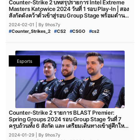
Counter-Strike 2 บทสรุปรายการ Intel Extreme
#
Rooster
#
Rooster_CS2
#
Rebels
#
Rebels_Gaming
Masters Katowice 2024 วันที่ 1 รอบ Play-In | สอง
#
Rebels_Gaming_CS2
#
Monte
#
Monte_CS2
#
MOUZ
สังกัดดังคว้าตั๋วเข้าสู่รอบ Group Stage พร้อมตำนาน
#
MOUZ_CS2
#
Steam
#
เกมsteam
#
steam
บทใหม่ของ Team Spirit
2024-02-01
| By 9hos7y
#
Counter_Strikes_2
#
CS2
#
CSGO
#
cs2
#
IEM_Katowice_2024
#
IEM
#
Katowice_2024
#
Intel_Extreme_Masters_Katowice_2024
#
Counter_Strike_Global_Offensive
#
valve
#
Valve
#
Team_Vitality
#
Natus_Vincere
#
navi
#
NAVI
Esports
#
Heroic
#
Faze_Clan
#
FaZe_Clan
#
Cloud9
#
C9
#
G2Esports
#
g2esports
#
Complexity_Gaming
#
GamerLegion
#
Gamer_Legion
#
Team_Falcons
#
Team_Spirit
#
VirtusPro
#
Astralis
#
AstralisCS2
#
BIG
#
BIG_CS2
#
Eternal_fire
#
BetBoom
#
BetBoomTeam
#
Betboom
#
Betboom_CS2
#
ENCE
#
ENCE_CS2
#
TheMongolz
#
FURIA
#
Furia_Esports
#
FURIA_CS2
#
Team_Spirit_CS2
#
M80
#
M80_CS2
Counter-Strike 2 รายการ BLAST Premier:
#
Rooster
#
Rooster_CS2
#
Rebels
#
Rebels_Gaming
Spring Groups 2024 รอบ Group Stage วันที่ 7
#
Rebels_Gaming_CS2
#
Monte
#
Monte_CS2
#
MOUZ
ครบถ้วนทั้ง 6 สังกัด และ เตรียมเดินทางเข้าสู่ศึกใหญ่
#
MOUZ_CS2
#
Steam
#
เกมsteam
#
steam
ครั้งใหม่อย่าง IEM Katowice 2024
2024-01-29
| By 9hos7y