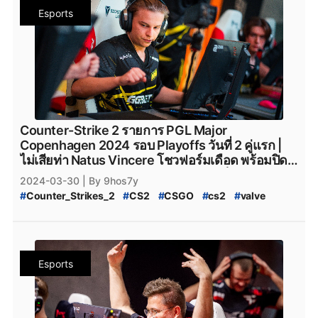
#
PGL_CS2_Major_Copenhagen_2024
#
heroic
#
Heroic_cs2
#
Eternal_fire
#
Eternal_Fire
Esports
#
CS2_Major_2024
#
CS2_Major_Copenhagen_2024
#
Eternal-Fire
#
Eternal_fire_cs2
#
SAW
#
saw_cs2
#
CS2_Major
#
CS2_Hack
#
CS2_Hack_ระบาด
#
SAW_cs2
#
ECSTATIC
#
ECSTATIC_cs2
#
Counter_Strike_2_Hack
#
Counter_Strike_2_Wall_Hack
#
Imperial_Esports
#
Imperial_Esports_cs2
#
CS2_Hack_Disconnect
#
CS2_AIM
#
CS2_Wall
#
paiN_Gaming
#
paiN_Gaming_cs2
#
GamerLegion
#
CS2_Wall_Hack
#
Hack
#
Steam
#
เกมsteam
#
steam
#
GamerLegion_cs2
#
Lynn_Vision
#
Lynn_Vision_cs2
#
PCgame
#
FPS
#
fps
#
เกมfps
#
Natus_Vincere
#
legacy_cs2
#
Legacy_cs2
#
ENCE
#
Ence
#
ence
#
NatusVincere
#
navi
#
NAVI
#
ทีมnavi
#
MOUZ
#
ENCE_cs2
#
Apeks
#
Apeks_cs2
#
The_mongolZ
#
MOUZ_CS2
#
mousesports
#
Team_Vitality
#
The_MongolZ_cs2
#
FURIA_Esports
#
FURIA
Counter-Strike 2 รายการ PGL Major
#
team_vitality
#
TeamVitality
#
Vitality_CS2
#
FURIA_CS2
#
FURIA_Esports_cs2
#
AMKAL_ESPORTS
Copenhagen 2024 รอบ Playoffs วันที่ 2 คู่แรก |
#
FaZe_Clan
#
Faze_Clan
#
FaZe
#
fazeclan
#
AMKAL_ESPORTS_cs2
#
KOI
#
Movistar_KOI
ไม่เสียท่า Natus Vincere โชวฟอร์มเดือด พร้อมปิด
#
FaZe_Clan_CS2
#
Team_Spirit
#
Team_Spirit_CS2
#
Movistar_KOI_cs2
#
KOI_cs2
ประตูแพ้ใส่หน้า Eternal Fire แบบเกมเร็วด้วยสกอร์
2024-03-30
| By 9hos7y
#
team_spirit
#
VirtusPro
#
Virtus.Pro
#
VP_CS2
#
CS2_Major_Championship
2-0
#
Counter_Strikes_2
#
CS2
#
CSGO
#
cs2
#
valve
#
Virtus.Pro_CS2
#
Complexity_Gaming
#
CS2_Major_Championship_2024
#
9Pandas
#
Valve
#
CS2_อัปเดต
#
CS2_แพทช์
#
Complexity_Gaming_CS2
#
G2_Esports_CS2
#
9_Pandas
#
9Pandas_CS2
#
9_Pandas_CS2
#
PGL_Major_Copenhagen_2024_Pick'Em_Challenge
#
G2Esports
#
g2esports
#
g2esport
#
G2-Esports
#
9_Padas_Counter_Strike_2
#
CS2_Pick'EM
#
CS2_Pick'EM_Challenge
#
Cloud9
#
cloud9
#
cloud9_cs2
#
HEROIC
#
Heroic
#
ข่าวหลุด_Counter_Strikes_2
#
PGL_CS2_Major_Copenhagen_2024
#
heroic
#
Heroic_cs2
#
Eternal_fire
#
Eternal_Fire
Esports
#
CS2_Major_2024
#
CS2_Major_Copenhagen_2024
#
Eternal-Fire
#
Eternal_fire_cs2
#
SAW
#
saw_cs2
#
CS2_Major
#
CS2_Hack
#
CS2_Hack_ระบาด
#
SAW_cs2
#
ECSTATIC
#
ECSTATIC_cs2
#
Counter_Strike_2_Hack
#
Counter_Strike_2_Wall_Hack
#
Imperial_Esports
#
Imperial_Esports_cs2
#
CS2_Hack_Disconnect
#
CS2_AIM
#
CS2_Wall
#
paiN_Gaming
#
paiN_Gaming_cs2
#
GamerLegion