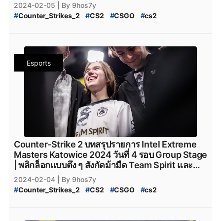
รันตี 2 ่ทีม เตรียมก้าวเข้าสู่รอบ Playoffs
2024-02-05
| By 9hos7y
#
Counter_Strikes_2
#
CS2
#
CSGO
#
cs2
#
IEM_Katowice_2024
#
IEM
#
Katowice_2024
#
Intel_Extreme_Masters_Katowice_2024
#
Counter_Strike_Global_Offensive
#
valve
#
Valve
#
Team_Vitality
#
Natus_Vincere
#
navi
#
NAVI
Esports
#
Heroic
#
Faze_Clan
#
FaZe_Clan
#
Cloud9
#
C9
#
G2Esports
#
g2esports
#
Complexity_Gaming
#
GamerLegion
#
Gamer_Legion
#
Team_Falcons
#
Team_Spirit
#
VirtusPro
#
Astralis
#
AstralisCS2
#
BIG
#
BIG_CS2
#
Eternal_fire
#
BetBoom
#
BetBoomTeam
#
Betboom
#
Betboom_CS2
#
ENCE
#
ENCE_CS2
#
TheMongolz
#
FURIA
#
Furia_Esports
#
FURIA_CS2
#
Team_Spirit_CS2
#
M80
#
M80_CS2
Counter-Strike 2 บทสรุปรายการ Intel Extreme
#
Rooster
#
Rooster_CS2
#
Rebels
#
Rebels_Gaming
Masters Katowice 2024 วันที่ 4 รอบ Group Stage
#
Rebels_Gaming_CS2
#
Monte
#
Monte_CS2
#
MOUZ
| พลิกล็อกแบบตึง ๆ สังกัดม้ามืด Team Spirit และ
#
MOUZ_CS2
#
Steam
#
เกมsteam
#
steam
Eternal Fire ถล่มตัวเต็งแบบยับ ๆ
2024-02-04
| By 9hos7y
#
Counter_Strikes_2
#
CS2
#
CSGO
#
cs2
#
IEM_Katowice_2024
#
IEM
#
Katowice_2024
#
Intel_Extreme_Masters_Katowice_2024
#
Counter_Strike_Global_Offensive
#
valve
#
Valve