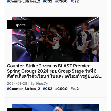
#
Counter_Strikes_2
#
CS2
#
CSGO
#
cs2
#
BlastPremier
#
BLAST_Premier_Final_2023
#
BLAST_Premier_Final
#
BLAST_2023
#
Steam
#
เกมsteam
#
steam
#
Counter_Strike_Global_Offensive
#
valve
#
Valve
#
Team_Vitality
#
Natus_Vincere
#
navi
Esports
#
NAVI
#
Heroic
#
Faze_Clan
#
FaZe_Clan
#
Cloud9
#
C9
#
G2Esports
#
g2esports
#
Complexity_Gaming
#
Ninjas_in_Pyjamas
#
NiP
#
NiP_CS2
#
team_liquid
#
GamerLegion
#
Gamer_Legion
#
Team_Falcons
#
Team_Spirit
#
VirtusPro
#
Astralis
#
AstralisCS2
#
BIG
#
BIG_CS2
#
og
#
OG
#
OG_CS2
#
IEM_Katowice_2024
#
IEM
#
Katowice_2024
#
Intel_Extreme_Masters_Katowice_2024
Counter-Strike 2 รายการ BLAST Premier:
Spring Groups 2024 รอบ Group Stage วันที่ 6
สังกัดเต็งคว้าตั๋วเรียบ 4 ใบ และ เตรียมก้าวสู่ BLAST
Premier Spring Final 2024 ช่วงกลางปี
2024-01-28
| By 9hos7y
#
Counter_Strikes_2
#
CS2
#
CSGO
#
cs2
#
BlastPremier
#
BLAST_Premier_Final_2023
#
BLAST_Premier_Final
#
BLAST_2023
#
Steam
#
เกมsteam
#
steam
#
Counter_Strike_Global_Offensive
#
valve
#
Valve
#
Team_Vitality
#
Natus_Vincere
#
navi