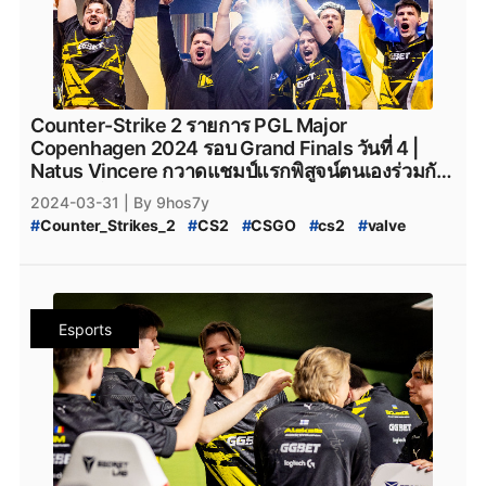
Counter-Strike 2 รายการ PGL Major
Copenhagen 2024 รอบ Grand Finals วันที่ 4 |
Natus Vincere กวาดแชมป์แรกพิสูจน์ตนเองร่วมกับ
ผู้เล่นชุดใหม่สุดเกินคาด
2024-03-31
| By 9hos7y
#
Counter_Strikes_2
#
CS2
#
CSGO
#
cs2
#
valve
#
Valve
#
CS2_อัปเดต
#
CS2_แพทช์
#
PGL_Major_Copenhagen_2024_Pick'Em_Challenge
#
CS2_Pick'EM
#
CS2_Pick'EM_Challenge
#
PGL_CS2_Major_Copenhagen_2024
Esports
#
CS2_Major_2024
#
CS2_Major_Copenhagen_2024
#
CS2_Major
#
CS2_Hack
#
CS2_Hack_ระบาด
#
Counter_Strike_2_Hack
#
Counter_Strike_2_Wall_Hack
#
CS2_Hack_Disconnect
#
CS2_AIM
#
CS2_Wall
#
CS2_Wall_Hack
#
Hack
#
Steam
#
เกมsteam
#
steam
#
PCgame
#
FPS
#
fps
#
เกมfps
#
Natus_Vincere
#
NatusVincere
#
navi
#
NAVI
#
ทีมnavi
#
MOUZ