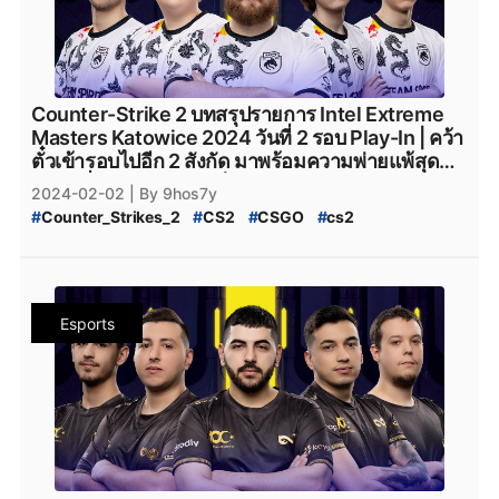
#
Team_Spirit
#
VirtusPro
#
Astralis
#
AstralisCS2
#
BIG
#
BIG_CS2
#
Eternal_fire
#
BetBoom
#
BetBoomTeam
#
Betboom
#
Betboom_CS2
#
ENCE
#
ENCE_CS2
#
TheMongolz
#
FURIA
#
Furia_Esports
#
FURIA_CS2
#
Team_Spirit_CS2
#
M80
#
M80_CS2
Counter-Strike 2 บทสรุปรายการ Intel Extreme
#
Rooster
#
Rooster_CS2
#
Rebels
#
Rebels_Gaming
Masters Katowice 2024 วันที่ 2 รอบ Play-In | คว้า
#
Rebels_Gaming_CS2
#
Monte
#
Monte_CS2
#
MOUZ
ตั๋วเข้ารอบไปอีก 2 สังกัด มาพร้อมความพ่ายแพ้สุด
#
MOUZ_CS2
#
Steam
#
เกมsteam
#
steam
เหลือเชื่อของสังกัดตัวเต็งอย่าง Astralis
2024-02-02
| By 9hos7y
#
Counter_Strikes_2
#
CS2
#
CSGO
#
cs2
#
IEM_Katowice_2024
#
IEM
#
Katowice_2024
#
Intel_Extreme_Masters_Katowice_2024
#
Counter_Strike_Global_Offensive
#
valve
#
Valve
#
Team_Vitality
#
Natus_Vincere
#
navi
#
NAVI
Esports
#
Heroic
#
Faze_Clan
#
FaZe_Clan
#
Cloud9
#
C9
#
G2Esports
#
g2esports
#
Complexity_Gaming
#
GamerLegion
#
Gamer_Legion
#
Team_Falcons
#
Team_Spirit
#
VirtusPro
#
Astralis
#
AstralisCS2
#
BIG
#
BIG_CS2
#
Eternal_fire
#
BetBoom
#
BetBoomTeam
#
Betboom
#
Betboom_CS2
#
ENCE
#
ENCE_CS2
#
TheMongolz
#
FURIA
#
Furia_Esports
#
FURIA_CS2
#
Team_Spirit_CS2
#
M80
#
M80_CS2