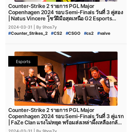
#
MOUZ_CS2
#
mousesports
#
Team_Vitality
Counter-Strike 2 รายการ PGL Major
#
team_vitality
#
TeamVitality
#
Vitality_CS2
Copenhagen 2024 รอบ Semi-Finals วันที่ 3 คู่สอง
#
FaZe_Clan
#
Faze_Clan
#
FaZe
#
fazeclan
| Natus Vincere โชว์ฝีมือสุดเหนือ G2 Esports
#
FaZe_Clan_CS2
#
Team_Spirit
#
Team_Spirit_CS2
พร้อมทะยานคว้าตั๋วใบสุดท้ายก้าวเข้าสู่รอบ Grand
2024-03-31
| By 9hos7y
#
team_spirit
#
VirtusPro
#
Virtus.Pro
#
VP_CS2
Finals ไปด้วยสกอร์ 2-1
#
Counter_Strikes_2
#
CS2
#
CSGO
#
cs2
#
valve
#
Virtus.Pro_CS2
#
Complexity_Gaming
#
Valve
#
CS2_อัปเดต
#
CS2_แพทช์
#
Complexity_Gaming_CS2
#
G2_Esports_CS2
#
PGL_Major_Copenhagen_2024_Pick'Em_Challenge
#
G2Esports
#
g2esports
#
g2esport
#
G2-Esports
#
CS2_Pick'EM
#
CS2_Pick'EM_Challenge
#
Cloud9
#
cloud9
#
cloud9_cs2
#
HEROIC
#
Heroic
#
PGL_CS2_Major_Copenhagen_2024
#
heroic
#
Heroic_cs2
#
Eternal_fire
#
Eternal_Fire
Esports
#
CS2_Major_2024
#
CS2_Major_Copenhagen_2024
#
Eternal-Fire
#
Eternal_fire_cs2
#
SAW
#
saw_cs2
#
CS2_Major
#
CS2_Hack
#
CS2_Hack_ระบาด
#
SAW_cs2
#
ECSTATIC
#
ECSTATIC_cs2
#
Counter_Strike_2_Hack
#
Counter_Strike_2_Wall_Hack
#
Imperial_Esports
#
Imperial_Esports_cs2
#
CS2_Hack_Disconnect
#
CS2_AIM
#
CS2_Wall
#
paiN_Gaming
#
paiN_Gaming_cs2
#
GamerLegion
#
CS2_Wall_Hack
#
Hack
#
Steam
#
เกมsteam
#
steam
#
GamerLegion_cs2
#
Lynn_Vision
#
Lynn_Vision_cs2
#
PCgame
#
FPS
#
fps
#
เกมfps
#
Natus_Vincere
#
legacy_cs2
#
Legacy_cs2
#
ENCE
#
Ence
#
ence
#
NatusVincere
#
navi
#
NAVI
#
ทีมnavi
#
MOUZ
#
ENCE_cs2
#
Apeks
#
Apeks_cs2
#
The_mongolZ
#
MOUZ_CS2
#
mousesports
#
Team_Vitality
#
The_MongolZ_cs2
#
FURIA_Esports
#
FURIA
Counter-Strike 2 รายการ PGL Major
#
team_vitality
#
TeamVitality
#
Vitality_CS2
#
FURIA_CS2
#
FURIA_Esports_cs2
#
AMKAL_ESPORTS
Copenhagen 2024 รอบ Semi-Finals วันที่ 3 คู่แรก
#
FaZe_Clan
#
Faze_Clan
#
FaZe
#
fazeclan
#
AMKAL_ESPORTS_cs2
#
KOI
#
Movistar_KOI
| FaZe Clan แรงไม่หยุด พร้อมส่งเหล่าผึ้งเหลืองกลับ
#
FaZe_Clan_CS2
#
Team_Spirit
#
Team_Spirit_CS2
#
Movistar_KOI_cs2
#
KOI_cs2
บ้านด้วยการปิดสกอร์ 2-1 แบบดุดัน
2024-03-31
| By 9hos7y