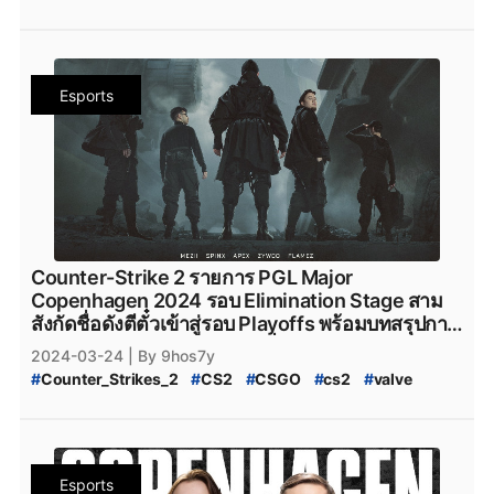
#
Valve
#
CS2_อัปเดต
#
CS2_แพทช์
#
Complexity_Gaming_CS2
#
G2_Esports_CS2
#
9_Pandas
#
9Pandas_CS2
#
9_Pandas_CS2
#
PGL_Major_Copenhagen_2024_Pick'Em_Challenge
#
G2Esports
#
g2esports
#
g2esport
#
G2-Esports
#
9_Padas_Counter_Strike_2
#
CS2_Pick'EM
#
CS2_Pick'EM_Challenge
#
Cloud9
#
cloud9
#
cloud9_cs2
#
HEROIC
#
Heroic
#
ข่าวหลุด_Counter_Strikes_2
#
PGL_CS2_Major_Copenhagen_2024
#
heroic
#
Heroic_cs2
#
Eternal_fire
#
Eternal_Fire
Esports
#
CS2_Major_2024
#
CS2_Major_Copenhagen_2024
#
Eternal-Fire
#
Eternal_fire_cs2
#
SAW
#
saw_cs2
#
CS2_Major
#
CS2_Hack
#
CS2_Hack_ระบาด
#
SAW_cs2
#
ECSTATIC
#
ECSTATIC_cs2
#
Counter_Strike_2_Hack
#
Counter_Strike_2_Wall_Hack
#
Imperial_Esports
#
Imperial_Esports_cs2
#
CS2_Hack_Disconnect
#
CS2_AIM
#
CS2_Wall
#
paiN_Gaming
#
paiN_Gaming_cs2
#
GamerLegion
#
CS2_Wall_Hack
#
Hack
#
Steam
#
เกมsteam
#
steam
#
GamerLegion_cs2
#
Lynn_Vision
#
Lynn_Vision_cs2
#
PCgame
#
FPS
#
fps
#
เกมfps
#
Natus_Vincere
#
legacy_cs2
#
Legacy_cs2
#
ENCE
#
Ence
#
ence
#
NatusVincere
#
navi
#
NAVI
#
ทีมnavi
#
MOUZ
#
ENCE_cs2
#
Apeks
#
Apeks_cs2
#
The_mongolZ
#
MOUZ_CS2
#
mousesports
#
Team_Vitality
#
The_MongolZ_cs2
#
FURIA_Esports
#
FURIA
Counter-Strike 2 รายการ PGL Major
#
team_vitality
#
TeamVitality
#
Vitality_CS2
#
FURIA_CS2
#
FURIA_Esports_cs2
#
AMKAL_ESPORTS
Copenhagen 2024 รอบ Elimination Stage สาม
#
FaZe_Clan
#
Faze_Clan
#
FaZe
#
fazeclan
#
AMKAL_ESPORTS_cs2
#
KOI
#
Movistar_KOI
สังกัดชื่อดังตีตั๋วเข้าสู่รอบ Playoffs พร้อมบทสรุปการ
#
FaZe_Clan_CS2
#
Team_Spirit
#
Team_Spirit_CS2
#
Movistar_KOI_cs2
#
KOI_cs2
ตกรอบของ Heroic สุดเหลือเชื่อ
2024-03-24
| By 9hos7y
#
team_spirit
#
VirtusPro
#
Virtus.Pro
#
VP_CS2
#
CS2_Major_Championship
#
Counter_Strikes_2
#
CS2
#
CSGO
#
cs2
#
valve
#
Virtus.Pro_CS2
#
Complexity_Gaming
#
CS2_Major_Championship_2024
#
9Pandas
#
Valve
#
CS2_อัปเดต
#
CS2_แพทช์
#
Complexity_Gaming_CS2
#
G2_Esports_CS2
#
9_Pandas
#
9Pandas_CS2
#
9_Pandas_CS2
#
PGL_Major_Copenhagen_2024_Pick'Em_Challenge
#
G2Esports
#
g2esports
#
g2esport
#
G2-Esports
#
9_Padas_Counter_Strike_2
#
CS2_Pick'EM
#
CS2_Pick'EM_Challenge
#
Cloud9
#
cloud9
#
cloud9_cs2
#
HEROIC
#
Heroic
#
ข่าวหลุด_Counter_Strikes_2
#
PGL_CS2_Major_Copenhagen_2024
#
heroic
#
Heroic_cs2
#
Eternal_fire
#
Eternal_Fire
Esports