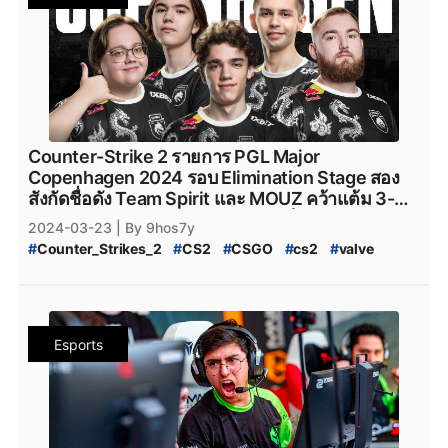
#
CS2_Major_2024
#
CS2_Major_Copenhagen_2024
#
Eternal-Fire
#
Eternal_fire_cs2
#
SAW
#
saw_cs2
#
CS2_Major
#
CS2_Hack
#
CS2_Hack_ระบาด
#
SAW_cs2
#
ECSTATIC
#
ECSTATIC_cs2
#
Counter_Strike_2_Hack
#
Counter_Strike_2_Wall_Hack
#
Imperial_Esports
#
Imperial_Esports_cs2
#
CS2_Hack_Disconnect
#
CS2_AIM
#
CS2_Wall
#
paiN_Gaming
#
paiN_Gaming_cs2
#
GamerLegion
#
CS2_Wall_Hack
#
Hack
#
Steam
#
เกมsteam
#
steam
#
GamerLegion_cs2
#
Lynn_Vision
#
Lynn_Vision_cs2
#
PCgame
#
FPS
#
fps
#
เกมfps
#
Natus_Vincere
#
legacy_cs2
#
Legacy_cs2
#
ENCE
#
Ence
#
ence
#
NatusVincere
#
navi
#
NAVI
#
ทีมnavi
#
MOUZ
#
ENCE_cs2
#
Apeks
#
Apeks_cs2
#
The_mongolZ
#
MOUZ_CS2
#
mousesports
#
Team_Vitality
#
The_MongolZ_cs2
#
FURIA_Esports
#
FURIA
Counter-Strike 2 รายการ PGL Major
#
team_vitality
#
TeamVitality
#
Vitality_CS2
#
FURIA_CS2
#
FURIA_Esports_cs2
#
AMKAL_ESPORTS
Copenhagen 2024 รอบ Elimination Stage สอง
#
FaZe_Clan
#
Faze_Clan
#
FaZe
#
fazeclan
#
AMKAL_ESPORTS_cs2
#
KOI
#
Movistar_KOI
สังกัดชื่อดัง Team Spirit และ MOUZ คว้าแต้ม 3-0
#
FaZe_Clan_CS2
#
Team_Spirit
#
Team_Spirit_CS2
#
Movistar_KOI_cs2
#
KOI_cs2
พร้อมกอดคอเข้าสู่ Playoffs อย่างเป็นทางการ
2024-03-23
| By 9hos7y
#
team_spirit
#
VirtusPro
#
Virtus.Pro
#
VP_CS2
#
CS2_Major_Championship
#
Counter_Strikes_2
#
CS2
#
CSGO
#
cs2
#
valve
#
Virtus.Pro_CS2
#
Complexity_Gaming
#
CS2_Major_Championship_2024
#
9Pandas
#
Valve
#
CS2_อัปเดต
#
CS2_แพทช์
#
Complexity_Gaming_CS2
#
G2_Esports_CS2
#
9_Pandas
#
9Pandas_CS2
#
9_Pandas_CS2
#
PGL_Major_Copenhagen_2024_Pick'Em_Challenge
#
G2Esports
#
g2esports
#
g2esport
#
G2-Esports
#
9_Padas_Counter_Strike_2
#
CS2_Pick'EM
#
CS2_Pick'EM_Challenge
#
Cloud9
#
cloud9
#
cloud9_cs2
#
HEROIC
#
Heroic
#
ข่าวหลุด_Counter_Strikes_2
#
PGL_CS2_Major_Copenhagen_2024
#
heroic
#
Heroic_cs2
#
Eternal_fire
#
Eternal_Fire
Esports
#
CS2_Major_2024
#
CS2_Major_Copenhagen_2024
#
Eternal-Fire
#
Eternal_fire_cs2
#
SAW
#
saw_cs2
#
CS2_Major
#
CS2_Hack
#
CS2_Hack_ระบาด
#
SAW_cs2
#
ECSTATIC
#
ECSTATIC_cs2
#
Counter_Strike_2_Hack
#
Counter_Strike_2_Wall_Hack
#
Imperial_Esports
#
Imperial_Esports_cs2
#
CS2_Hack_Disconnect
#
CS2_AIM
#
CS2_Wall
#
paiN_Gaming
#
paiN_Gaming_cs2
#
GamerLegion
#
CS2_Wall_Hack
#
Hack
#
Steam
#
เกมsteam
#
steam
#
GamerLegion_cs2
#
Lynn_Vision
#
Lynn_Vision_cs2