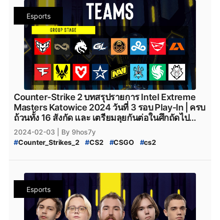
#
Team_Vitality
#
Natus_Vincere
#
navi
#
NAVI
Esports
#
Heroic
#
Faze_Clan
#
FaZe_Clan
#
Cloud9
#
C9
#
G2Esports
#
g2esports
#
Complexity_Gaming
#
GamerLegion
#
Gamer_Legion
#
Team_Falcons
#
Team_Spirit
#
VirtusPro
#
Astralis
#
AstralisCS2
#
BIG
#
BIG_CS2
#
Eternal_fire
#
BetBoom
#
BetBoomTeam
#
Betboom
#
Betboom_CS2
#
ENCE
#
ENCE_CS2
#
TheMongolz
#
FURIA
#
Furia_Esports
#
FURIA_CS2
#
Team_Spirit_CS2
#
M80
#
M80_CS2
Counter-Strike 2 บทสรุปรายการ Intel Extreme
#
Rooster
#
Rooster_CS2
#
Rebels
#
Rebels_Gaming
Masters Katowice 2024 วันที่ 3 รอบ Play-In | ครบ
#
Rebels_Gaming_CS2
#
Monte
#
Monte_CS2
#
MOUZ
ถ้วนทั้ง 16 สังกัด และ เตรียมลุยกันต่อในศึกถัดไป
#
MOUZ_CS2
#
Steam
#
เกมsteam
#
steam
อย่าง Group Stage
2024-02-03
| By 9hos7y
#
Counter_Strikes_2
#
CS2
#
CSGO
#
cs2
#
IEM_Katowice_2024
#
IEM
#
Katowice_2024
#
Intel_Extreme_Masters_Katowice_2024
#
Counter_Strike_Global_Offensive
#
valve
#
Valve
#
Team_Vitality
#
Natus_Vincere
#
navi
#
NAVI
Esports
#
Heroic
#
Faze_Clan
#
FaZe_Clan
#
Cloud9
#
C9
#
G2Esports
#
g2esports
#
Complexity_Gaming
#
GamerLegion
#
Gamer_Legion
#
Team_Falcons