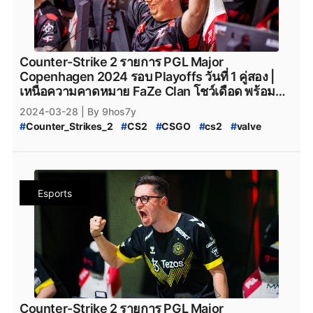
#
CS2_Wall_Hack
#
Hack
#
Steam
#
เกมsteam
#
steam
#
GamerLegion_cs2
#
Lynn_Vision
#
Lynn_Vision_cs2
#
PCgame
#
FPS
#
fps
#
เกมfps
#
Natus_Vincere
#
legacy_cs2
#
Legacy_cs2
#
ENCE
#
Ence
#
ence
#
NatusVincere
#
navi
#
NAVI
#
ทีมnavi
#
MOUZ
#
ENCE_cs2
#
Apeks
#
Apeks_cs2
#
The_mongolZ
#
MOUZ_CS2
#
mousesports
#
Team_Vitality
#
The_MongolZ_cs2
#
FURIA_Esports
#
FURIA
Counter-Strike 2 รายการ PGL Major
#
team_vitality
#
TeamVitality
#
Vitality_CS2
#
FURIA_CS2
#
FURIA_Esports_cs2
#
AMKAL_ESPORTS
Copenhagen 2024 รอบ Playoffs วันที่ 1 คู่สอง |
#
FaZe_Clan
#
Faze_Clan
#
FaZe
#
fazeclan
#
AMKAL_ESPORTS_cs2
#
KOI
#
Movistar_KOI
เหนือความคาดหมาย FaZe Clan โชว์เดือด พร้อม
#
FaZe_Clan_CS2
#
Team_Spirit
#
Team_Spirit_CS2
#
Movistar_KOI_cs2
#
KOI_cs2
สยบ Team Spirit ได้อย่างอยู่หมัดไปด้วยสกอร์ 2-1
2024-03-28
| By 9hos7y
#
team_spirit
#
VirtusPro
#
Virtus.Pro
#
VP_CS2
#
CS2_Major_Championship
#
Counter_Strikes_2
#
CS2
#
CSGO
#
cs2
#
valve
#
Virtus.Pro_CS2
#
Complexity_Gaming
#
CS2_Major_Championship_2024
#
9Pandas
#
Valve
#
CS2_อัปเดต
#
CS2_แพทช์
#
Complexity_Gaming_CS2
#
G2_Esports_CS2
#
9_Pandas
#
9Pandas_CS2
#
9_Pandas_CS2
#
PGL_Major_Copenhagen_2024_Pick'Em_Challenge
#
G2Esports
#
g2esports
#
g2esport
#
G2-Esports
#
9_Padas_Counter_Strike_2
#
CS2_Pick'EM
#
CS2_Pick'EM_Challenge
#
Cloud9
#
cloud9
#
cloud9_cs2
#
HEROIC
#
Heroic
#
ข่าวหลุด_Counter_Strikes_2
#
PGL_CS2_Major_Copenhagen_2024
#
heroic
#
Heroic_cs2
#
Eternal_fire
#
Eternal_Fire
Esports
#
CS2_Major_2024
#
CS2_Major_Copenhagen_2024
#
Eternal-Fire
#
Eternal_fire_cs2
#
SAW
#
saw_cs2
#
CS2_Major
#
CS2_Hack
#
CS2_Hack_ระบาด
#
SAW_cs2
#
ECSTATIC
#
ECSTATIC_cs2
#
Counter_Strike_2_Hack
#
Counter_Strike_2_Wall_Hack
#
Imperial_Esports
#
Imperial_Esports_cs2
#
CS2_Hack_Disconnect
#
CS2_AIM
#
CS2_Wall
#
paiN_Gaming
#
paiN_Gaming_cs2
#
GamerLegion
#
CS2_Wall_Hack
#
Hack
#
Steam
#
เกมsteam
#
steam
#
GamerLegion_cs2
#
Lynn_Vision
#
Lynn_Vision_cs2
#
PCgame
#
FPS
#
fps
#
เกมfps
#
Natus_Vincere
#
legacy_cs2
#
Legacy_cs2
#
ENCE
#
Ence
#
ence
#
NatusVincere
#
navi
#
NAVI
#
ทีมnavi
#
MOUZ
#
ENCE_cs2
#
Apeks
#
Apeks_cs2
#
The_mongolZ
#
MOUZ_CS2
#
mousesports
#
Team_Vitality
#
The_MongolZ_cs2
#
FURIA_Esports
#
FURIA
Counter-Strike 2 รายการ PGL Major