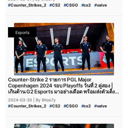
#
team_spirit
#
VirtusPro
#
Virtus.Pro
#
VP_CS2
#
CS2_Major_Championship
#
Counter_Strikes_2
#
CS2
#
CSGO
#
cs2
#
valve
#
Virtus.Pro_CS2
#
Complexity_Gaming
#
CS2_Major_Championship_2024
#
9Pandas
#
Valve
#
CS2_อัปเดต
#
CS2_แพทช์
#
Complexity_Gaming_CS2
#
G2_Esports_CS2
#
9_Pandas
#
9Pandas_CS2
#
9_Pandas_CS2
#
PGL_Major_Copenhagen_2024_Pick'Em_Challenge
#
G2Esports
#
g2esports
#
g2esport
#
G2-Esports
#
9_Padas_Counter_Strike_2
#
CS2_Pick'EM
#
CS2_Pick'EM_Challenge
#
Cloud9
#
cloud9
#
cloud9_cs2
#
HEROIC
#
Heroic
#
ข่าวหลุด_Counter_Strikes_2
#
PGL_CS2_Major_Copenhagen_2024
#
heroic
#
Heroic_cs2
#
Eternal_fire
#
Eternal_Fire
Esports
#
CS2_Major_2024
#
CS2_Major_Copenhagen_2024
#
Eternal-Fire
#
Eternal_fire_cs2
#
SAW
#
saw_cs2
#
CS2_Major
#
CS2_Hack
#
CS2_Hack_ระบาด
#
SAW_cs2
#
ECSTATIC
#
ECSTATIC_cs2
#
Counter_Strike_2_Hack
#
Counter_Strike_2_Wall_Hack
#
Imperial_Esports
#
Imperial_Esports_cs2
#
CS2_Hack_Disconnect
#
CS2_AIM
#
CS2_Wall
#
paiN_Gaming
#
paiN_Gaming_cs2
#
GamerLegion
#
CS2_Wall_Hack
#
Hack
#
Steam
#
เกมsteam
#
steam
#
GamerLegion_cs2
#
Lynn_Vision
#
Lynn_Vision_cs2
#
PCgame
#
FPS
#
fps
#
เกมfps
#
Natus_Vincere
#
legacy_cs2
#
Legacy_cs2
#
ENCE
#
Ence
#
ence
#
NatusVincere
#
navi
#
NAVI
#
ทีมnavi
#
MOUZ
#
ENCE_cs2
#
Apeks
#
Apeks_cs2
#
The_mongolZ
#
MOUZ_CS2
#
mousesports
#
Team_Vitality
#
The_MongolZ_cs2
#
FURIA_Esports
#
FURIA
Counter-Strike 2 รายการ PGL Major
#
team_vitality
#
TeamVitality
#
Vitality_CS2
#
FURIA_CS2
#
FURIA_Esports_cs2
#
AMKAL_ESPORTS
Copenhagen 2024 รอบ Playoffs วันที่ 2 คู่สอง |
#
FaZe_Clan
#
Faze_Clan
#
FaZe
#
fazeclan
#
AMKAL_ESPORTS_cs2
#
KOI
#
Movistar_KOI
เกินต้าน G2 Esports มาอย่างเดือด พร้อมส่งตัวเต็ง
#
FaZe_Clan_CS2
#
Team_Spirit
#
Team_Spirit_CS2
#
Movistar_KOI_cs2
#
KOI_cs2
MOUZ กลับบ้านไปด้วยสกอร์ 2-0
2024-03-30
| By 9hos7y
#
team_spirit
#
VirtusPro
#
Virtus.Pro
#
VP_CS2
#
CS2_Major_Championship
#
Counter_Strikes_2
#
CS2
#
CSGO
#
cs2
#
valve
#
Virtus.Pro_CS2
#
Complexity_Gaming
#
CS2_Major_Championship_2024
#
9Pandas
#
Valve
#
CS2_อัปเดต
#
CS2_แพทช์
#
Complexity_Gaming_CS2
#
G2_Esports_CS2
#
9_Pandas
#
9Pandas_CS2
#
9_Pandas_CS2
#
PGL_Major_Copenhagen_2024_Pick'Em_Challenge
#
G2Esports
#
g2esports
#
g2esport
#
G2-Esports
#
9_Padas_Counter_Strike_2
#
CS2_Pick'EM
#
CS2_Pick'EM_Challenge
#
Cloud9
#
cloud9
#
cloud9_cs2
#
HEROIC
#
Heroic
#
ข่าวหลุด_Counter_Strikes_2