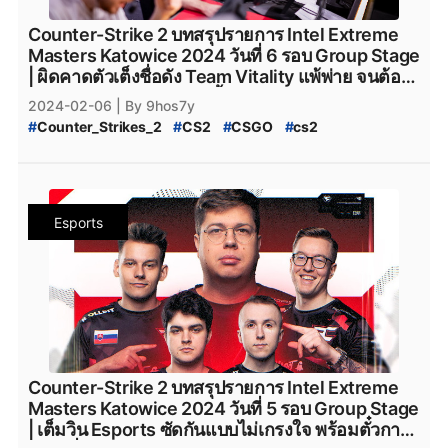
#
ENCE_CS2
#
TheMongolz
#
FURIA
#
Furia_Esports
#
FURIA_CS2
#
Team_Spirit_CS2
#
M80
#
M80_CS2
Counter-Strike 2 บทสรุปรายการ Intel Extreme
#
Rooster
#
Rooster_CS2
#
Rebels
#
Rebels_Gaming
Masters Katowice 2024 วันที่ 6 รอบ Group Stage
#
Rebels_Gaming_CS2
#
Monte
#
Monte_CS2
#
MOUZ
| ผิดคาดตัวเต็งชื่อดัง Team Vitality แพ้พ่าย จนต้อง
#
MOUZ_CS2
#
Steam
#
เกมsteam
#
steam
กลับบ้านไปก่อนเสียอย่างนั้น
2024-02-06
| By 9hos7y
#
Counter_Strikes_2
#
CS2
#
CSGO
#
cs2
#
IEM_Katowice_2024
#
IEM
#
Katowice_2024
#
Intel_Extreme_Masters_Katowice_2024
#
Counter_Strike_Global_Offensive
#
valve
#
Valve
#
Team_Vitality
#
Natus_Vincere
#
navi
#
NAVI
Esports
#
Heroic
#
Faze_Clan
#
FaZe_Clan
#
Cloud9
#
C9
#
G2Esports
#
g2esports
#
Complexity_Gaming
#
GamerLegion
#
Gamer_Legion
#
Team_Falcons
#
Team_Spirit
#
VirtusPro
#
Astralis
#
AstralisCS2
#
BIG
#
BIG_CS2
#
Eternal_fire
#
BetBoom
#
BetBoomTeam
#
Betboom
#
Betboom_CS2
#
ENCE
#
ENCE_CS2
#
TheMongolz
#
FURIA
#
Furia_Esports
#
FURIA_CS2
#
Team_Spirit_CS2
#
M80
#
M80_CS2
Counter-Strike 2 บทสรุปรายการ Intel Extreme
#
Rooster
#
Rooster_CS2
#
Rebels
#
Rebels_Gaming
Masters Katowice 2024 วันที่ 5 รอบ Group Stage
#
Rebels_Gaming_CS2
#
Monte
#
Monte_CS2
#
MOUZ
| เต็มวิน Esports ซัดกันแบบไม่เกรงใจ พร้อมตั๋วกา
#
MOUZ_CS2
#
Steam
#
เกมsteam
#
steam