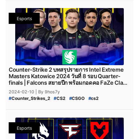
#
Intel_Extreme_Masters_Katowice_2024
#
9_Padas_Counter_Strike_2
#
Counter_Strike_Global_Offensive
#
valve
#
Valve
#
ข่าวหลุด_Counter_Strikes_2
#
Team_Vitality
#
Natus_Vincere
#
navi
#
NAVI
Esports
#
Heroic
#
Faze_Clan
#
FaZe_Clan
#
Cloud9
#
C9
#
G2Esports
#
g2esports
#
Complexity_Gaming
#
GamerLegion
#
Gamer_Legion
#
Team_Falcons
#
Team_Spirit
#
VirtusPro
#
Astralis
#
AstralisCS2
#
BIG
#
BIG_CS2
#
Eternal_fire
#
BetBoom
#
BetBoomTeam
#
Betboom
#
Betboom_CS2
#
ENCE
#
ENCE_CS2
#
TheMongolz
#
FURIA
#
Furia_Esports
#
FURIA_CS2
#
Team_Spirit_CS2
#
M80
#
M80_CS2
Counter-Strike 2 บทสรุปรายการ Intel Extreme
#
Rooster
#
Rooster_CS2
#
Rebels
#
Rebels_Gaming
Masters Katowice 2024 วันที่ 8 รอบ Quarter-
#
Rebels_Gaming_CS2
#
Monte
#
Monte_CS2
#
MOUZ
finals | Falcons สยายปีก พร้อมกอดคอ FaZe Clan
#
MOUZ_CS2
#
Steam
#
เกมsteam
#
steam
ลุยไม่หยุด
2024-02-10
| By 9hos7y
#
Counter_Strikes_2
#
CS2
#
CSGO
#
cs2
#
IEM_Katowice_2024
#
IEM
#
Katowice_2024
#
Intel_Extreme_Masters_Katowice_2024
#
Counter_Strike_Global_Offensive
#
valve
#
Valve
#
Team_Vitality
#
Natus_Vincere
#
navi
#
NAVI
Esports
#
Heroic
#
Faze_Clan
#
FaZe_Clan
#
Cloud9
#
C9
#
G2Esports
#
g2esports
#
Complexity_Gaming