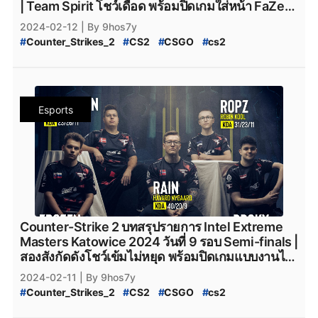
#
AMKAL_ESPORTS_cs2
#
KOI
#
Movistar_KOI
| Team Spirit โชว์เดือด พร้อมปิดเกมใส่หน้า FaZe
#
FaZe_Clan_CS2
#
Team_Spirit
#
Team_Spirit_CS2
#
Movistar_KOI_cs2
#
KOI_cs2
Clan แบบตึง ๆ ไปด้วยสกอร์ 3-0
2024-02-12
| By 9hos7y
#
team_spirit
#
VirtusPro
#
Virtus.Pro
#
VP_CS2
#
CS2_Major_Championship
#
Counter_Strikes_2
#
CS2
#
CSGO
#
cs2
#
Virtus.Pro_CS2
#
Complexity_Gaming
#
CS2_Major_Championship_2024
#
9Pandas
#
IEM_Katowice_2024
#
IEM
#
Katowice_2024
#
Complexity_Gaming_CS2
#
G2_Esports_CS2
#
9_Pandas
#
9Pandas_CS2
#
9_Pandas_CS2
#
Intel_Extreme_Masters_Katowice_2024
#
G2Esports
#
g2esports
#
g2esport
#
G2-Esports
#
9_Padas_Counter_Strike_2
#
Counter_Strike_Global_Offensive
#
valve
#
Valve
#
Cloud9
#
cloud9
#
cloud9_cs2
#
HEROIC
#
Heroic
#
ข่าวหลุด_Counter_Strikes_2
#
Team_Vitality
#
Natus_Vincere
#
navi
#
NAVI
#
heroic
#
Heroic_cs2
#
Eternal_fire
#
Eternal_Fire
Esports
#
Heroic
#
Faze_Clan
#
FaZe_Clan
#
Cloud9
#
C9
#
Eternal-Fire
#
Eternal_fire_cs2
#
SAW
#
saw_cs2
#
G2Esports
#
g2esports
#
Complexity_Gaming
#
SAW_cs2
#
ECSTATIC
#
ECSTATIC_cs2
#
GamerLegion
#
Gamer_Legion
#
Team_Falcons
#
Imperial_Esports
#
Imperial_Esports_cs2
#
Team_Spirit
#
VirtusPro
#
Astralis
#
AstralisCS2
#
paiN_Gaming
#
paiN_Gaming_cs2
#
GamerLegion
#
BIG
#
BIG_CS2
#
Eternal_fire
#
BetBoom
#
GamerLegion_cs2
#
Lynn_Vision
#
Lynn_Vision_cs2
#
BetBoomTeam
#
Betboom
#
Betboom_CS2
#
ENCE
#
legacy_cs2
#
Legacy_cs2
#
ENCE
#
Ence
#
ence
#
ENCE_CS2
#
TheMongolz
#
FURIA
#
Furia_Esports
#
ENCE_cs2
#
Apeks
#
Apeks_cs2
#
The_mongolZ
#
FURIA_CS2
#
Team_Spirit_CS2
#
M80
#
M80_CS2
#
The_MongolZ_cs2
#
FURIA_Esports
#
FURIA
Counter-Strike 2 บทสรุปรายการ Intel Extreme
#
Rooster
#
Rooster_CS2
#
Rebels
#
Rebels_Gaming
#
FURIA_CS2
#
FURIA_Esports_cs2
#
AMKAL_ESPORTS
Masters Katowice 2024 วันที่ 9 รอบ Semi-finals |
#
Rebels_Gaming_CS2
#
Monte
#
Monte_CS2
#
MOUZ
#
AMKAL_ESPORTS_cs2
#
KOI
#
Movistar_KOI
สองสังกัดดังโชว์เข้มไม่หยุด พร้อมปิดเกมแบบงานไว
#
MOUZ_CS2
#
Steam
#
เกมsteam
#
steam
#
Movistar_KOI_cs2
#
KOI_cs2
ไปด้วยสกอร์ 2-0
2024-02-11
| By 9hos7y
#
CS2_Major_Championship
#
Counter_Strikes_2
#
CS2
#
CSGO
#
cs2
#
CS2_Major_Championship_2024
#
9Pandas
#
IEM_Katowice_2024
#
IEM
#
Katowice_2024
#
9_Pandas
#
9Pandas_CS2
#
9_Pandas_CS2