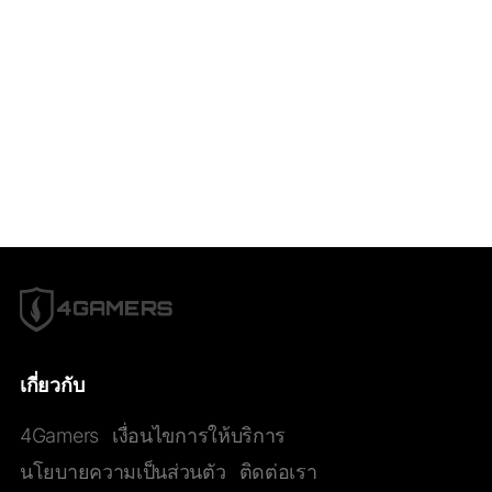
เกี่ยวกับ
4Gamers
เงื่อนไขการให้บริการ
นโยบายความเป็นส่วนตัว
ติดต่อเรา