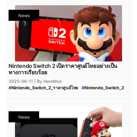
#
ข่าวสารวงการเกม
#
เกมพกพา
#
ข่าวเกม_Nintendo
News
Nintendo Switch 2 เปิดราคาศูนย์ไทยอย่างเป็น
ทางการเรียบร้อย
2025-06-11
| By HeroMon
#
Nintendo_Switch_2_ราคาศูนย์ไทย
#
Nintendo_Switch_2
#
ConsoleGame
#
ข่าวเกมConsole
#
เกมใหม่
#
ข่าวเกม
#
เกมใหม่น่าเล่น
#
เกมพกพา
#
ข่าวสารวงการเกม
News