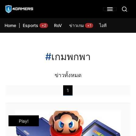
Home
Esports
RoV
ข่าวเกม
ไอที
+2
+1
#
เกมพกพา
ข่าวทั้งหมด
1
Play!