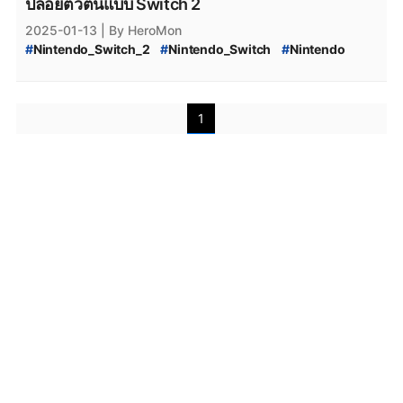
ปล่อยตัวต้นแบบ Switch 2
2025-01-13
| By HeroMon
#
Nintendo_Switch_2
#
Nintendo_Switch
#
Nintendo
#
ConsoleGame
#
ข่าวเกมConsole
#
ข่าวเกม
#
เกมใหม่
#
เกมพกพา
1