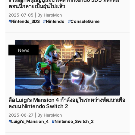
ตอนนี้กลายเป็นฝุ่นไปแล้ว
2025-07-05
| By HeroMon
#
Nintendo_3DS
#
Nintendo
#
ConsoleGame
#
ข่าวเกมConsole
#
ข่าวเกม
#
เกมพกพา
#
ข่าวเกมNintendo
#
ข่าวสารวงการเกม
News
ลือ Luigi's Mansion 4 กำลังอยู่ในระหว่างพัฒนาเพื่อ
ลงบน Nintendo Switch 2
2025-06-27
| By HeroMon
#
Luigi's_Mansion_4
#
Nintendo_Switch_2
#
Nintendo_Switch
#
Nintendo
#
ConsoleGame
#
ข่าวเกมConsole
#
เกมใหม่
#
ข่าวเกม
#
เกมใหม่น่าเล่น