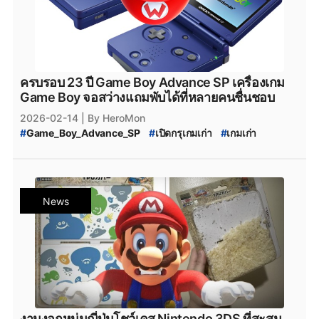
ครบรอบ 23 ปี Game Boy Advance SP เครื่องเกม
Game Boy จอสว่างแถมพับได้ที่หลายคนชื่นชอบ
2026-02-14
| By HeroMon
#
Game_Boy_Advance_SP
#
เปิดกรุเกมเก่า
#
เกมเก่า
#
ConsoleGame
#
ข่าวเกมConsole
#
ข่าวเกม
#
ข่าวสารวงการเกม
#
เกมพกพา
News
งานงอกหนุ่มญี่ปุ่นโชว์เคส Nintendo 3DS ที่สะสม