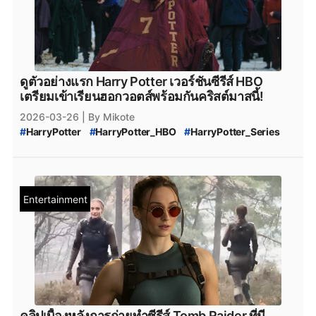
ดูตัวอย่างแรก Harry Potter เวอร์ชันซีรีส์ HBO
เตรียมเข้าเรียนฮอกวอตส์พร้อมกันคริสต์มาสนี้!
2026-03-26
| By Mikote
#
HarryPotter
#
HarryPotter_HBO
#
HarryPotter_Series
#
Harry_Potter_ซีรีส์
#
Harry_Potter_ฉายเมื่อไหร่
#
Harry_Potter_ดูที่ไหน
#
แฮร์รี่_พอตเตอร์
#
แฮร์รี่_พอตเตอร์_ซีรีส์
#
แฮร์รี่_พอตเตอร์_นักแสดง
#
แฮรี่พ็อตเตอร์
#
ซีรีส์ใหม่
#
ซีรีส์น่าดู
Entertainment
คลิปเบื้องหลังการถ่ายทำซีรีส์ Tomb Raider ที่มี