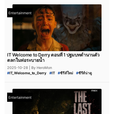
Entertainment
IT Welcome to Derry ตอนที่ 1 ปฐมบทตำนานตัว
ตลกในท่อระบายน้ำ
2025-10-28
| By HeroMon
#
IT_Welcome_to_Derry
#
IT
#
ซีรีส์ใหม่
#
ซีรีส์น่าดู
#
อิทมันโผล่มาจากนรก
#
IT_Welcome_to_Derry_ซับไทย
#
IT_Welcome_to_Derry_พากย์ไทย
#
IT_Welcome_to_Derry_HBO_Max
Entertainment