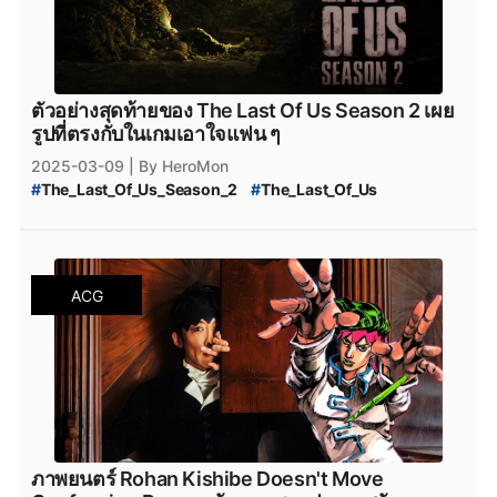
ตัวอย่างสุดท้ายของ The Last Of Us Season 2 เผย
รูปที่ตรงกับในเกมเอาใจแฟน ๆ
2025-03-09
| By HeroMon
#
The_Last_Of_Us_Season_2
#
The_Last_Of_Us
#
ข่าวสารวงการภาพยนตร์
#
ซีรีส์ใหม่
#
ดู_The_Last_Of_Us
#
ซีรีส์_The_Last_Of_Us
#
The_Last_Of_Us_พากย์ไทย
#
The_Last_Of_Us_ซับไทย
ACG
ภาพยนตร์ Rohan Kishibe Doesn't Move