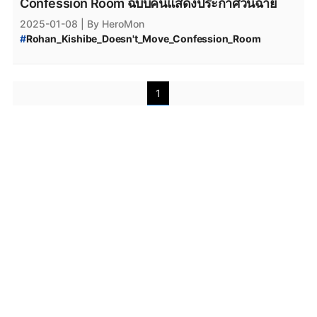
Confession Room ฉบับคนแสดงประกาศวันฉาย
2025-01-08
| By HeroMon
#
Rohan_Kishibe_Doesn't_Move_Confession_Room
#
โจโจ้_ล่าข้ามศตวรรษ
#
ภาพยนตร์ใหม่
#
ข่าวภาพยนตร์
#
ข่าวซีรีส์
#
ซีรีส์ใหม่
1