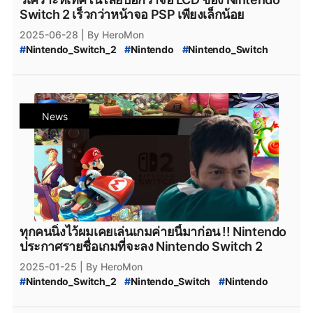
Switch 2 เร็วกว่าหน้าจอ PSP เพียงเล็กน้อย
2025-06-28
| By HeroMon
#
Nintendo_Switch_2
#
Nintendo
#
Nintendo_Switch
#
ConsoleGame
#
ข่าวเกมConsole
#
เกมใหม่
#
ข่าวเกม
#
เกมใหม่น่าเล่น
#
ข่าวสารวงการเกม
#
ข่าวเกมพกพา
News
ทุกคนนิ่งไว้ผมเคยเล่นเกมค่ายนี้มาก่อน !! Nintendo
ประกาศรายชื่อเกมที่จะลง Nintendo Switch 2
2025-01-25
| By HeroMon
#
Nintendo_Switch_2
#
Nintendo_Switch
#
Nintendo
#
ข่าวเกม
#
ข่าวเกมConsole
#
ข่าวเกมพกพา
#
ข่าวไอที
#
ConsoleGame