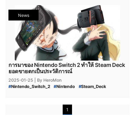
News
การมาของ Nintendo Switch 2 ทำให้ Steam Deck
ยอดขายตกเป็นประวัติการณ์
2025-01-25
| By HeroMon
#
Nintendo_Switch_2
#
Nintendo
#
Steam_Deck
#
ข่าวเกมPC
#
ข่าวเกมConsole
#
ข่าวเกม
#
ข่าวไอที
#
ข่าวเกมพกพา
#
PCgame
#
ConsoleGame
1