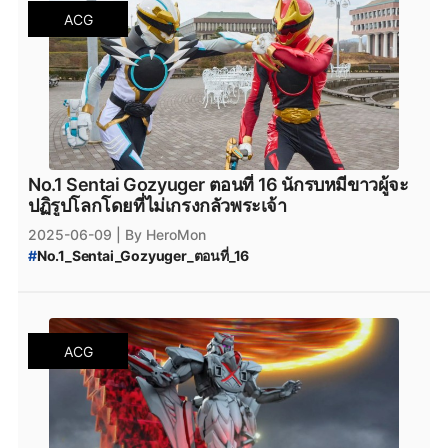
#
No.1_Sentai_Gozyuger_ดูฟรี
ACG
#
ขบวนการนัมเบอร์วัน_โกจูเจอร์
No.1 Sentai Gozyuger ตอนที่ 16 นักรบหมีขาวผู้จะ
ปฏิรูปโลกโดยที่ไม่เกรงกลัวพระเจ้า
2025-06-09
| By HeroMon
#
No.1_Sentai_Gozyuger_ตอนที่_16
#
No.1_Sentai_Gozyuger_ซับไทย
#
No.1_Sentai_Gozyuger_พากย์ไทย
#
No.1_Sentai_Gozyuger_ดูฟรี
#
No.1_Sentai_Gozyuger
#
ขบวนการนัมเบอร์วัน_โกจูเจอร์
ACG