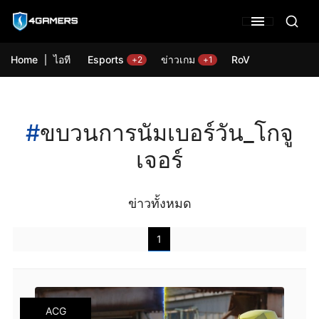
Home
ไอที
Esports
ข่าวเกม
RoV
+2
+1
#
ขบวนการนัมเบอร์วัน_โกจู
เจอร์
ข่าวทั้งหมด
1
ACG