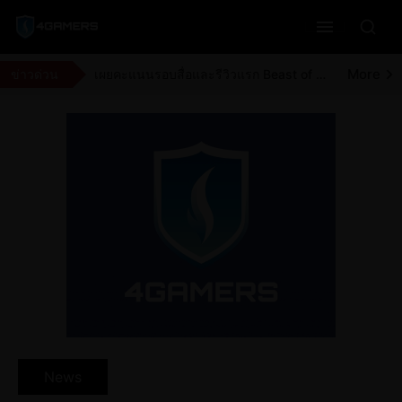
More
23 ปีผ่านไปกับเมืองห่าผี Silent Hill 3 ความหลอนที่ยังติดตาบน PlayStation 2
More
Marvel Rivals เตรียมชุดว่ายน้ำเพิ่มสำหรับซีซั่น 9.5 และ The Hood
More
ข่าวด่วน
เผยคะแนนรอบสื่อและรีวิวแรก Beast of Reincarnation จากสื่อต่างประเทศและผู้เล่นวันแรก
More
อดีตนักพัฒนาจาก Rockstar เผยว่า GTA 6 อาจถูกเลื่อนวางจำหน่ายอีกครั้ง
News