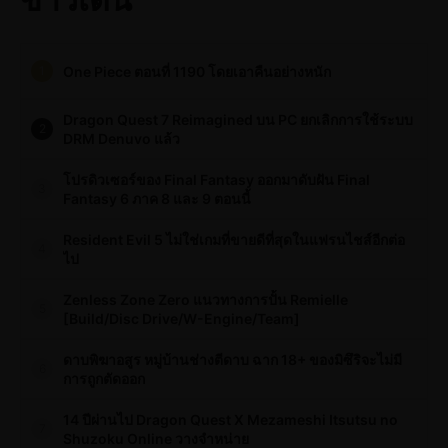
One Piece ตอนที่ 1190 โดยเอาคืนอย่างหนัก
1
Dragon Quest 7 Reimagined บน PC ยกเลิกการใช้ระบบ
2
DRM Denuvo แล้ว
โปรดิวเซอร์ของ Final Fantasy ออกมาดับฝัน Final
3
Fantasy 6 ภาค 8 และ 9 ตอนนี้
Resident Evil 5 ไม่ใช่เกมที่ขายดีที่สุดในแฟรนไชส์อีกต่อ
4
ไป
Zenless Zone Zero แนวทางการปั้น Remielle
5
[Build/Disc Drive/W-Engine/Team]
ดาบพิฆาอสูร หมู่บ้านช่างตีดาบ ฉาก 18+ ของมิซึริจะไม่มี
6
การถูกตัดออก
14 ปีผ่านไป Dragon Quest X Mezameshi Itsutsu no
7
Shuzoku Online วางจำหน่าย