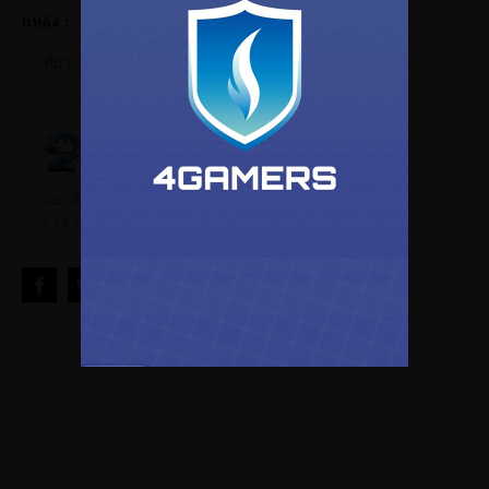
แหล่ง：
ที่มา
นักเขียน
HeroMon
แมวสีฟ้าจากอนาคตนักเขียนนิยายผู้มีความฝันอยากเป็น
ราชาโจรสลัดขับกั้นดั้มไปต่างโลก