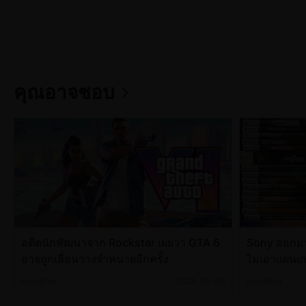
คุณอาจชอบ
อดีตนักพัฒนาจาก Rockstar เผยว่า GTA 6
Sony ออกมาต
อาจถูกเลื่อนวางจำหน่ายอีกครั้ง
ไม่เอาแผ่นเ
HeroMon
2026-08-06
HeroMon