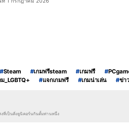
นที่ 1 กรกฎาคม 2026
#
Steam
#
เกมฟรีsteam
#
เกมฟรี
#
PCgam
กม_LGBTQ+
#
แจกเกมฟรี
#
เกมน่าเล่น
#
ข่า
ุนของ Netflix บอกว่าตัวอย่าง GTA 6 จะมีความยาว 20 นาที
ที่เป็นติ่งยูนิคอร์นกันดั้มท่านหนึ่ง
ปกับ Dead Rising วางจำหน่ายเรื่องราวของคนที่อยากช่วยผู้คนในห้างซอมบี้