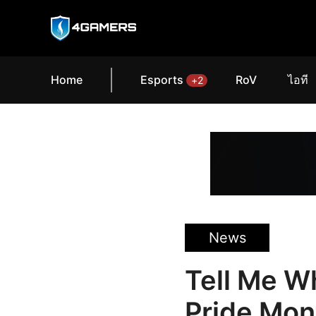
Home
Esports
RoV
ไอที
+2
News
Tell Me W
Pride Month