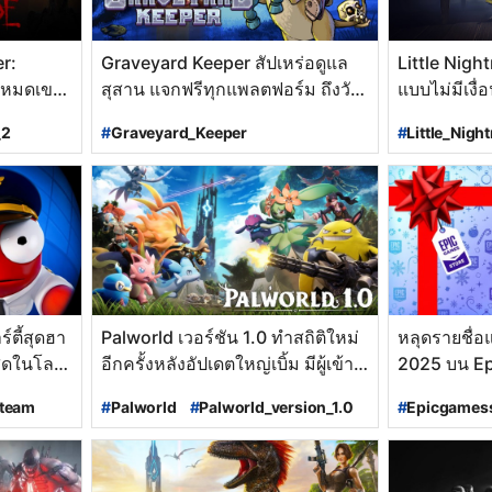
r:
Graveyard Keeper สัปเหร่อดูแล
Little Nig
 หมดเขต
สุสาน แจกฟรีทุกแพลตฟอร์ม ถึงวัน
แบบไม่มีเงื
ที่ 14 เมษายนนี้!
ถึงวันที่ 3
_2
#
Graveyard_Keeper
#
Little_Nigh
de_2
#
เกมฟรีsteam
#
เกมsteam
#
Little_Nigh
#
แจกเกมฟรี
#
Steam
#
Playstation
#
เกมถูกเกมฟรี
#
Xbox
#
NintendoSwitch
#
เกมฟรีstea
ข่าวเกม
#
ข่าวเกม
#
เกมแจกฟรี_steam
#
แจกเกมฟรี
#
เกมน่าเล่น
#
PCgame
#
PCgame
#
ConsoleGame
ตี้สุดฮา
Palworld เวอร์ชัน 1.0 ทำสถิติใหม่
หลุดรายชื่อ
สุดในโลก
อีกครั้งหลังอัปเดตใหญ่เบิ้ม มีผู้เข้า
2025 บน Ep
ง
เล่นพร้อมกันทะลุ 855,000 คน!
นี้จริงหรือมั่
steam
#
Palworld
#
Palworld_version_1.0
#
Epicgames
#
Palworld_Update
#
เกมsteam
#
Epicแจกเกม
2026
#
Steam
#
PlayStation5
#
เกมฟรี
#
เก
#
Xbox_Game_Pass
#
PCgame
#
ข่าวเกมPC