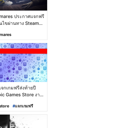
htmares ประกาศแจกฟรี
่อนไขผ่านทาง Steam
1 พฤษภาคม 2021 !!
tmares
tmares_2
#
เกมฟรี
m
#
เกมฟรี_น่าเล่น
#
Steam
#
เกมsteam
แจกเกมฟรีส่งท้ายปี
ic Games Store งาน
วนิ่ม!?
store
#
แจกเกมฟรี
#
เกมฟรีepic
มน่าเล่น
#
PCgame