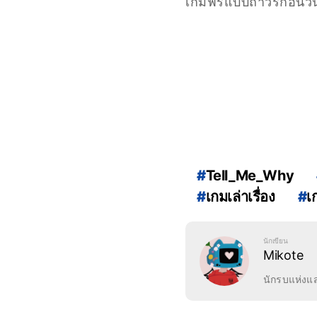
เกมฟรีแบบถาวรก่อนวั
#
Tell_Me_Why
#
เกมเล่าเรื่อง
#
เ
นักเขียน
Mikote
ฝ่ายสนับสน
นักรบแห่งแสง
20 ปีผ่านไ