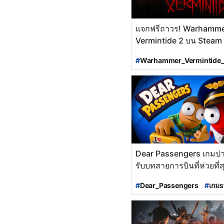
แจกฟรีถาวร! Warhamme
Vermintide 2 บน Steam
24 พฤศจิกายนนี้
#
Warhammer_Vermintide
#
Warhammer
#
Verminti
#
เกมsteam
#
Steam
#
เกมฟรีsteam
#
แจกเกมฟรี
#
ข่าวเกมPC
#
PCgame
#
#
เกมฟรี
Dear Passengers เกมปาร์
รับบทสายการบินที่ห่วยที่
ที่ต้องบินถึงปลายทางอย่า
#
Dear_Passengers
#
เกม
ปลอดภัย!
#
เกมใหม่steam
#
Steam
#
เกมใหม่น่าเล่น
#
เกมใหม่_
#
เกมปาร์ตี้
#
เกมเล่นกับเพื่อน