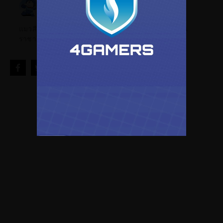
นักเขียน
HeroMon
แมวสีฟ้าจากอนาคตนักเขียนนิยายผู้มีความฝันอยากเป็น
ราชาโจรสลัดขับกั้นดั้มไปต่างโลก