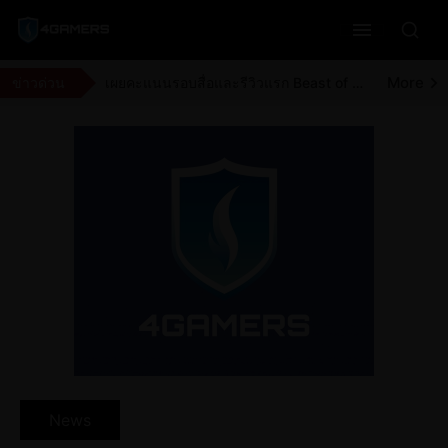
More
23 ปีผ่านไปกับเมืองห่าผี Silent Hill 3 ความหลอนที่ยังติดตาบน PlayStation 2
More
Marvel Rivals เตรียมชุดว่ายน้ำเพิ่มสำหรับซีซั่น 9.5 และ The Hood
More
ข่าวด่วน
เผยคะแนนรอบสื่อและรีวิวแรก Beast of Reincarnation จากสื่อต่างประเทศและผู้เล่นวันแรก
More
อดีตนักพัฒนาจาก Rockstar เผยว่า GTA 6 อาจถูกเลื่อนวางจำหน่ายอีกครั้ง
News