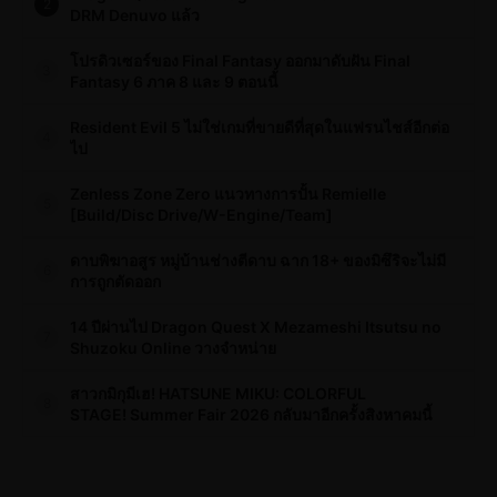
2
DRM Denuvo แล้ว
โปรดิวเซอร์ของ Final Fantasy ออกมาดับฝัน Final
3
Fantasy 6 ภาค 8 และ 9 ตอนนี้
Resident Evil 5 ไม่ใช่เกมที่ขายดีที่สุดในแฟรนไชส์อีกต่อ
4
ไป
Zenless Zone Zero แนวทางการปั้น Remielle
5
[Build/Disc Drive/W-Engine/Team]
ดาบพิฆาอสูร หมู่บ้านช่างตีดาบ ฉาก 18+ ของมิซึริจะไม่มี
6
การถูกตัดออก
14 ปีผ่านไป Dragon Quest X Mezameshi Itsutsu no
7
Shuzoku Online วางจำหน่าย
สาวกมิกุมีเฮ! HATSUNE MIKU: COLORFUL
8
STAGE! Summer Fair 2026 กลับมาอีกครั้งสิงหาคมนี้