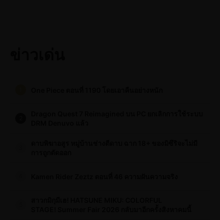
ข่าวเด่น
One Piece ตอนที่ 1190 โดยเอาคืนอย่างหนัก
1
Dragon Quest 7 Reimagined บน PC ยกเลิกการใช้ระบบ
2
DRM Denuvo แล้ว
ดาบพิฆาอสูร หมู่บ้านช่างตีดาบ ฉาก 18+ ของมิซึริจะไม่มี
3
การถูกตัดออก
Kamen Rider Zeztz ตอนที่ 46 ความฝันความจริง
4
สาวกมิกุมีเฮ! HATSUNE MIKU: COLORFUL
5
STAGE! Summer Fair 2026 กลับมาอีกครั้งสิงหาคมนี้