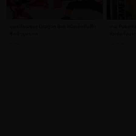
จุดเปลี่ยนของ Dragon Ball สมัยเด็กคือศึก
เกม Pokemo
ชิงเจ้ายุทธภพ
พิมพ์ครั้งแ
ล้านดอลลาร
HeroMon
2026-08-09
HeroMon