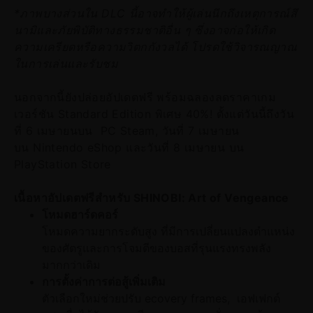
*ภาพบางส่วนใน DLC นี้อาจทำให้ผู้เล่นนึกถึงเหตุการณ์สึ
นามิและภัยพิบัติทางธรรมชาติอื่น ๆ ซึ่งอาจก่อให้เกิด
ความเครียดหรือความวิตกกังวลได้ โปรดใช้วิจารณญาณ
ในการเล่นและรับชม
นอกจากนี้ยังปล่อยอัปเดตฟรี พร้อมฉลองลดราคาเกม
เวอร์ชัน Standard Edition พิเศษ 40%! ตั้งแต่วันนี้ถึงวัน
ที่ 6 เมษายนบน PC Steam, วันที่ 7 เมษายน
บน Nintendo eShop และวันที่ 8 เมษายน บน
PlayStation Store
เนื้อหาอัปเดตฟรีสำหรับ SHINOBI: Art of Vengeance
โหมดฮาร์ดคอร์
โหมดความยากระดับสูง ที่มีการเปลี่ยนแปลงตำแหน่ง
ของศัตรูและการโจมตีของบอสที่รุนแรงทรงพลัง
มากกว่าเดิม
การตั้งค่าการต่อสู้เพิ่มเติม
ตัวเลือกใหม่ช่วยปรับ ecovery frames, เอฟเฟกต์