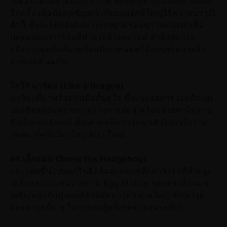
เหมือนได้กลับไปเจอกับ The Revenge of Death Adder
อีกครั้ง เมื่อต้องเผชิญหน้ากับบอสยักษ์ใหญ่ไร้ความปราณี
ตัวนี้ ซึ่งจะใช้พลังอันน่าเกรงขามของขวานทองคำเพื่อ
ปลดปล่อยการโจมตีทำลายล้างสุดโหด ดำดิ่งสู่ความ
อลังการสุดขีดที่มาพร้อมกับเวทมนตร์มังกรสุดคลาสสิก
จากเกมต้นฉบับ!
โกโร่ มาจิมะ (Like a Dragon)
มาจิมะที่มาพร้อมกับมีดสั้นคู่ใจ ที่จะปล่อยการโจมตีระยะ
ประชิดสุดอันตรายระหว่างการต่อสู้ พร้อมด้วยท่าไม้ตาย
อันเป็นเอกลักษณ์ ตั้งแต่เทคนิคการหมุนตัวไปจนถึงร่าง
ปลอม ที่ครั้งนี้มาในรูปแบบใหม่!
ดร.เอ็กแมน (Sonic the Hedgehog)
กระโดดขึ้นไปบนกรีนฮิลล์และหลบหลีกการโจมตีด้วยลูก
เหล็กและกระสุนจากยาน Egg Mobile ของดร.เอ็กแมน
เผชิญหน้ากับหุ่นยนต์ยักษ์ติดอาวุธขนาดใหญ่ ขีปนาวุธ
และอาวุธอื่น ๆ ในการต่อสู้ครั้งสุดท้ายสุดระทึก!