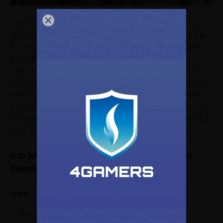
โดยในส่วนของตอนที่ 2 ของ Steel Ball Run จะเข้าสู่
เนื้อหาหลักของเรื่องเสียที นั่นคือการเจอผู้ใช้สแตนด์คน
อื่น ที่บอกเลยว่านับจากนี้ไปคุณจะได้เห็นผู้ใช้สแตนด์ที่
พลังดูพื้น ๆ ไม่ซับซ้อนเหมือนสมัย JoJo's Bizarre
Adventure ภาค 3 ที่เน้นการจู่โจมทากายภาพ ก่อนที่
เนื้อหาจะค่อย ๆ ลึกขึ้นเรื่อย ๆ และมีผู้ใช้สแตนด์ที่มีพลัง
ซับซ้อนขึ้นค่อย ๆ ออกมา ซึ่งทั้งหมดยังอยู่ในขอบเขตของ
การแข่งม้าอยุ่ นั่นคือการทำเวลาเข้าเส้นชัยในแต่ละช่วง
ที่ถ้าคุณได้ดูอนิเมะเรื่องนี้จนจบ คุณจะเข้าใจเลยว่าทำไม
แฟน โจโจ้ ถึงได้บ้าคลั่งอยากดูตอนที่ 2 กันขนาดนี้
#
JoJo's_Bizarre_Adventure_Steel_Ball_Run
#
Netflix
#
อนิเมะตอนใหม่
#
Steel_Ball_Run_พากย์ไทย
แหล่ง：
#
Steel_Ball_Run_ซับไทย
ที่มา