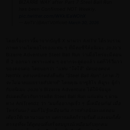
BIZARRE WAY after Part 7 Steel Ball Run
has been Confirmed NOT Weekly.
pic.twitter.com/WKkIEaWOhX
— AniTV (@AniTVOfficial)
March 30, 2026
โดยเรื่องราวนี้มาจากบัญชี X นามว่า AniTV ได้รวบรวม
ภาพความไม่พอใจของแฟน ๆ ที่มีต่อซีรีส์อนิเมะ JoJo's
Bizarre Adventure Steel Ball Run ว่าเมื่อไหร่จะมีตอน
ที่ 2 ออกมา เพราะแฟน ๆ อยากจะดูต่อแล้ว แต่ก็ไร้วี่แวว
ของตอนต่อ โดยบอกว่า
"แฟน "โจโจ้" นัดบอยคอต
Netflix อย่างหนักหลังยืนยัน "Steel Ball Run" (ภาค 7)
จะไม่ฉายแบบรายสัปดาห์"
โดยคุณ ยาซูฮิโร คิมูระ ผู้กำ
กับอนิเมะ JoJo's Bizarre Adventure ได้ให้ข้อมูล
อัปเดตเกี่ยวกับการผลิต Steel Ball Run แก่แฟน ๆ ผ่าน
ทาง AniTrendz ว่า
"ผมก็อยากดูเร็ว ๆ นี้เหมือนกัน! เมื่อ
ไหร่กันนะ? ผมก็ไม่รู้เหมือนกัน การทำอนิเมะแค่ตอน
เดียวใช้เวลานานมาก แต่การผลิตก็ราบรื่นดี และผมก็ตั้ง
ตารอที่จะได้ดูตอนที่เสร็จสมบูรณ์เหมือนกับทุกคน