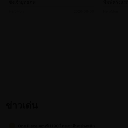
ชิงเจ้ายุทธภพ
พิมพ์ครั้งแ
ล้านดอลลาร
HeroMon
2026-08-09
HeroMon
ข่าวเด่น
One Piece ตอนที่ 1190 โดยเอาคืนอย่างหนัก
1