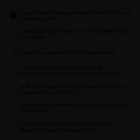
Dragon Quest 7 Reimagined บน PC ยกเลิกการใช้ระบบ
2
DRM Denuvo แล้ว
ดาบพิฆาอสูร หมู่บ้านช่างตีดาบ ฉาก 18+ ของมิซึริจะไม่มี
3
การถูกตัดออก
Kamen Rider Zeztz ตอนที่ 46 ความฝันความจริง
4
สาวกมิกุมีเฮ! HATSUNE MIKU: COLORFUL
5
STAGE! Summer Fair 2026 กลับมาอีกครั้งสิงหาคมนี้
14 ปีผ่านไป Dragon Quest X Mezameshi Itsutsu no
6
Shuzoku Online วางจำหน่าย
อดีตนักพัฒนาจาก Rockstar เผยว่า GTA 6 อาจถูกเลื่อนวาง
7
จำหน่ายอีกครั้ง
Zenless Zone Zero แนวทางการปั้น Remielle
8
[Build/Disc Drive/W-Engine/Team]