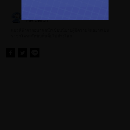
นักเขียน
HeroMon
แมวสีฟ้าจากอนาคตนักเขียนนิยายผู้มีความฝันอยากเป็น
ราชาโจรสลัดขับกั้นดั้มไปต่างโลก