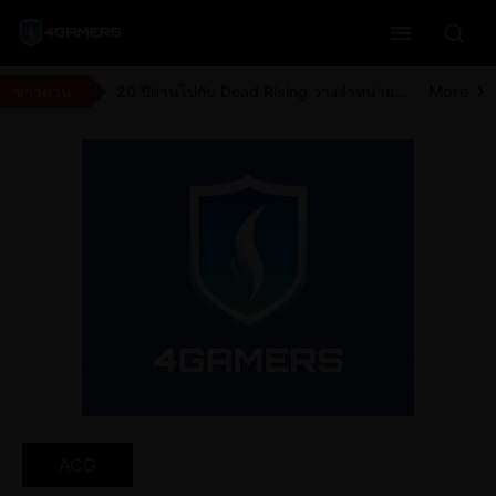
More
Moonlighter ทีมพัฒนาประกาศแจกตัวเกมให้ไปรับกันแบบฟรี ๆ ผ่านทาง Steam ถึง วันที่ 9 สิงหาคม 2026
More
ฝ่ายสนับสนุนของ Netflix บอกว่าตัวอย่าง GTA 6 จะมีความยาว 20 นาที
More
ข่าวด่วน
20 ปีผ่านไปกับ Dead Rising วางจำหน่ายเรื่องราวของคนที่อยากช่วยผู้คนในห้างซอมบี้
More
จุดเปลี่ยนของ Dragon Ball สมัยเด็กคือศึกชิงเจ้ายุทธภพ
ACG