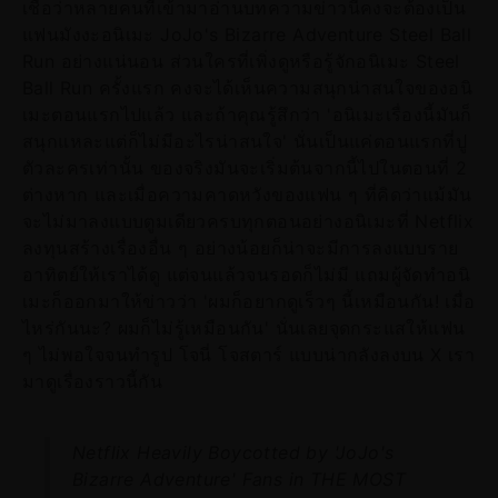
เชื่อว่าหลายคนที่เข้ามาอ่านบทความข่าวนี้คงจะต้องเป็น
แฟนมังงะอนิเมะ JoJo's Bizarre Adventure Steel Ball
Run อย่างแน่นอน ส่วนใครที่เพิ่งดูหรือรู้จักอนิเมะ Steel
Ball Run ครั้งแรก คงจะได้เห็นความสนุกน่าสนใจของอนิ
เมะตอนแรกไปแล้ว และถ้าคุณรู้สึกว่า 'อนิเมะเรื่องนี้มันก็
สนุกแหละแต่ก็ไม่มีอะไรน่าสนใจ' นั่นเป็นแค่ตอนแรกที่ปู
ตัวละครเท่านั้น ของจริงมันจะเริ่มต้นจากนี้ไปในตอนที่ 2
ต่างหาก และเมื่อความคาดหวังของแฟน ๆ ที่คิดว่าแม้มัน
จะไม่มาลงแบบตูมเดียวครบทุกตอนอย่างอนิเมะที่ Netflix
ลงทุนสร้างเรื่องอื่น ๆ อย่างน้อยก็น่าจะมีการลงแบบราย
อาทิตย์ให้เราได้ดู แต่จนแล้วจนรอดก็ไม่มี แถมผู้จัดทำอนิ
เมะก็ออกมาให้ข่าวว่า 'ผมก็อยากดูเร็วๆ นี้เหมือนกัน! เมื่อ
ไหร่กันนะ? ผมก็ไม่รู้เหมือนกัน' นั่นเลยจุดกระแสให้แฟน
ๆ ไม่พอใจจนทำรูป โจนี่ โจสตาร์ แบบน่ากลังลงบน X เรา
มาดูเรื่องราวนี้กัน
Netflix Heavily Boycotted by 'JoJo's
Bizarre Adventure' Fans in THE MOST