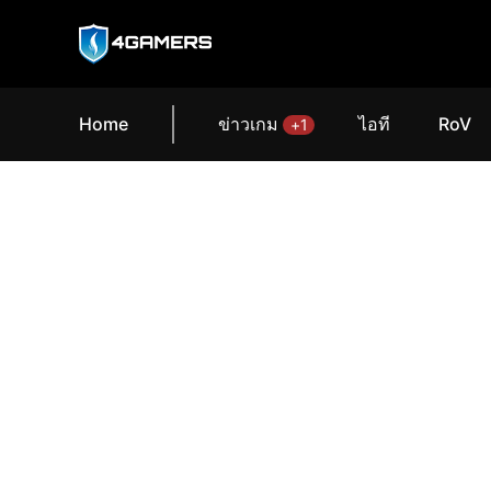
Home
ข่าวเกม
ไอที
RoV
+1