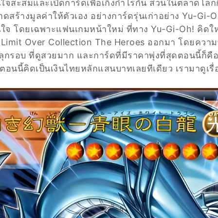
จสะสมและเปิดการ์ดเพื่อเก็งกำไรกัน ส่วนในตลาดโลกก็
าดสร้างมูลค่าให้ตัวเอง อย่างการ์ดรุ่นเก่าอย่าง Yu-Gi
สนใจ โดยเฉพาะแฟนเกมหน้าใหม่ ที่ทาง Yu-Gi-Oh! คิด
 Limit Over Collection The Heroes ออกมา โดยความพ
กรอบ ที่ดูสวยมาก และการ์ดที่มีราคาพุ่งที่สุดตอนนี้ก็ค
ตอนนี้คิดเป็นเงินไทยหลักแสนบาทเลยทีเดียว เรามาดูเรื่อ