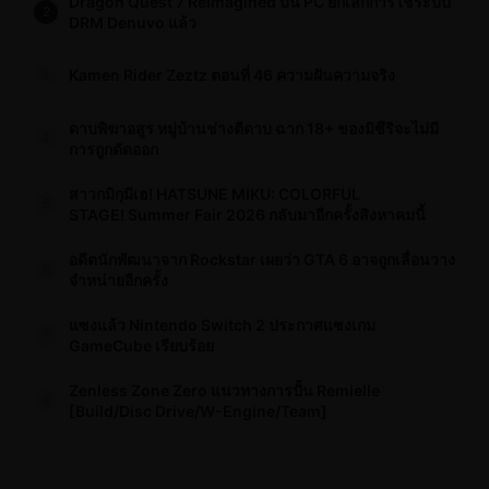
Dragon Quest 7 Reimagined บน PC ยกเลิกการใช้ระบบ
2
DRM Denuvo แล้ว
Kamen Rider Zeztz ตอนที่ 46 ความฝันความจริง
3
ดาบพิฆาอสูร หมู่บ้านช่างตีดาบ ฉาก 18+ ของมิซึริจะไม่มี
4
การถูกตัดออก
สาวกมิกุมีเฮ! HATSUNE MIKU: COLORFUL
5
STAGE! Summer Fair 2026 กลับมาอีกครั้งสิงหาคมนี้
อดีตนักพัฒนาจาก Rockstar เผยว่า GTA 6 อาจถูกเลื่อนวาง
6
จำหน่ายอีกครั้ง
แซงแล้ว Nintendo Switch 2 ประกาศแซงเกม
7
GameCube เรียบร้อย
Zenless Zone Zero แนวทางการปั้น Remielle
8
[Build/Disc Drive/W-Engine/Team]