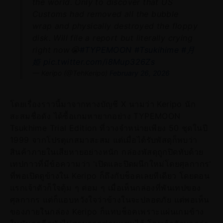
the world. Only to discover that US
Customs had removed all the bubble
wrap and physically destroyed the floppy
disk. Will file a report but literally crying
right now😭
#TYPEMOON
#Tsukihime
#月
姫
pic.twitter.com/i8Mup326Zs
— Keripo (@TehKeripo)
February 26, 2026
โดยเรื่องราวนี้มาจากทางบัญชี X นามว่า Keripo นัก
สะสมชื่อดัง ได้ซื้อเกมหายากอย่าง TYPEMOON
Tsukhime Trial Edition ที่วางจำหน่ายเพียง 50 ชุดในปี
1999 จากโปรตุเกสมาสะสม แต่เมื่อได้รับพัสดุก็พบว่า
สินค้าภายในเสียหายอย่างหนัก กล่องพัสดุถูกปิดทับด้วย
เทปกาวที่มีข้อความว่า 'เปิดและปิดผนึกใหม่โดยศุลกากร'
ที่พอเปิดดูข้างใน Keripo ก็ถึงกับช็อคเลยทีเดียว โดยตอน
แรกเจ้าตัวก็ใจตุ้ม ๆ ต่อม ๆ เมื่อเห็นกล่องที่พันเทปของ
ศุลกากร แต่ก็แอบหวังใจว่าข้างในจะปลอดภัย แต่พอเห็น
ของภายในกล่อง Keripo ก็แทบช็อคเพราะแผ่นเกมข้าง