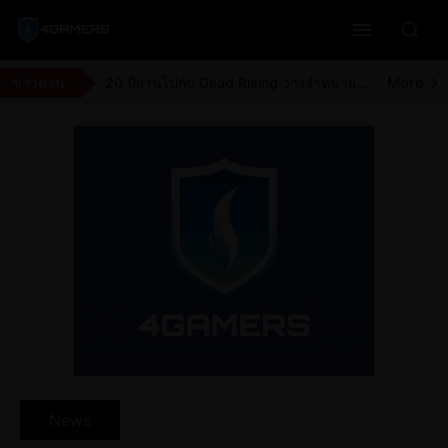
More
Moonlighter ทีมพัฒนาประกาศแจกตัวเกมให้ไปรับกันแบบฟรี ๆ ผ่านทาง Steam ถึง วันที่ 9 สิงหาคม 2026
More
ฝ่ายสนับสนุนของ Netflix บอกว่าตัวอย่าง GTA 6 จะมีความยาว 20 นาที
More
ข่าวด่วน
20 ปีผ่านไปกับ Dead Rising วางจำหน่ายเรื่องราวของคนที่อยากช่วยผู้คนในห้างซอมบี้
More
จุดเปลี่ยนของ Dragon Ball สมัยเด็กคือศึกชิงเจ้ายุทธภพ
News