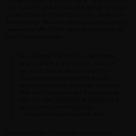
ในมันถูกฉีกพังไม่สามารถซ่อมแซมได้ โดยเจ้าตัวบอกว่า
"เกม Tsukhime Trial Edition (月姫 体験版) ของฉันมา
ถึงแล้ว เป็นหนึ่งใน 50 ชุดทั่วโลกเท่านั้น แต่กลับพบว่า
ศุลกากรสหรัฐฯ ได้แกะพลาสติกกันกระแทกออกหมดแล้ว
และแผ่นฟลอปปี้ดิสก์ก็เสียหายด้วย ฉันจะแจ้งความ แต่
ตอนนี้ร้องไห้หนักมากเลย"
My Tsukhime Trial Edition (月姫 体験版)
finally arrived, one of only 50 copies in
the world. Only to discover that US
Customs had removed all the bubble
wrap and physically destroyed the floppy
disk. Will file a report but literally crying
right now😭
#TYPEMOON
#Tsukihime
#月
姫
pic.twitter.com/i8Mup326Zs
— Keripo (@TehKeripo)
February 26, 2026
สำหรับคนที่ไม่รู้จัก TYPEMOON Tsukhime Trial