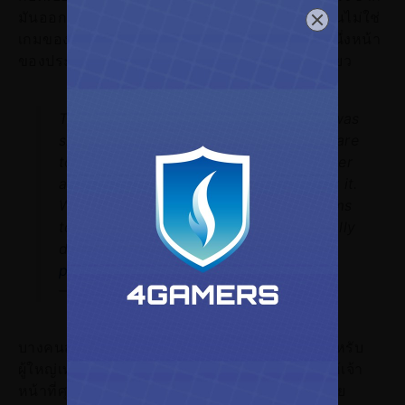
มันออกจากกัน เรียกว่าใจสลายแบบสุด ๆ เพราะมันไม่ใช่
เกมของที่มีคุณค่าทางจิตใจอย่างเดียว แต่มันคือหนึ่งหน้า
ของประวัติศาสตร์เกมและอนิเมะหน้าหนึ่งเลยทีเดียว
This was what it looked like before it was
shipped. The sender even took extra care
to sandwich it between cardboard paper
and use lots of bubble wrap to protect it.
Would never have expected US Customs
to both remove all that AND intentionally
damage the floppy directly...
pic.twitter.com/k4tHjIuBZ5
— Keripo (@TehKeripo)
February 27, 2026
บางคนสันนิษฐานว่าเพราะฉลาก Adult Only (สำหรับ
ผู้ใหญ่เท่านั้น) บนบรรจุภัณฑ์ อาจเป็นตัวกระตุ้นให้เจ้า
หน้าที่ศุลกากรตัดสินใจทำลายสื่อบันทึกข้อมูลนี้โดย