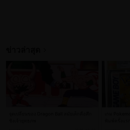
ข่าวล่าสุด
จุดเปลี่ยนของ Dragon Ball สมัยเด็กคือศึก
เกม Pokemo
ชิงเจ้ายุทธภพ
พิมพ์ครั้งแ
ล้านดอลลาร