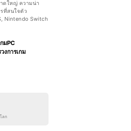
นาดใหญ่ ความน่า
รที่สนใจตัว
S, Nintendo Switch
เกมPC
รวงการเกม
More
" Dream Voice Studio " ประกาศปล่อยโปรเจกต์ Mod พากย์ไทยให้กับเกม Clair Obscur: Expedition 33 Demo ไปใช้งานกันแบบฟรี ๆ
งโลก
More
้น