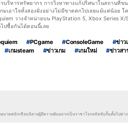
งการบริหารทรัพยากร การวิ่งหาทางแก้ปริศนาในสถานที่ข
เกมเอาใจทั้งสองฝั่งอย่างไม่มีขาดตกไปเลยแม้แต่น้อย ใค
quiem วางจำหน่ายบน PlayStation 5, Xbox Series X/
ปซื้อกันได้ตอนนี้เลย
equiem
#
PCgame
#
ConsoleGame
#
ข่าว
#
เกมsteam
#
ข่าวเกม
#
เกมใหม่
#
ข่าวสา
n
อนาคตนักเขียนนิยายผู้มีความฝันอยากเป็นราชาโจรสลัดขับกั้นดั้มไปต่า
miya เผยฉากจาก Spider-Man 2 เป็นแรงบันดาลใจในเกม Okami ในสมัยนั