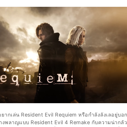
จอยากเล่น Resident Evil Requiem หรือกำลังลังเลอยู่บ
ู๊ล้างพลาญแบบ Resident Evil 4 Remake กับความน่ากลัว