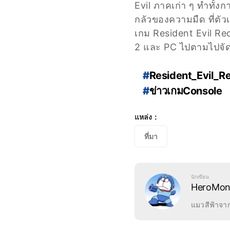
Evil ภาคเก่า ๆ ทำทั้
กลัวของความมืด ที่ตัว
เกม Resident Evil Re
2 และ PC ไปตามไปจัดไ
#
Resident_Evil_R
#
ข่าวเกมConsole
#
เกมใหม่น่าเล่น
แหล่ง：
ที่มา
นักเขียน
HeroMo
แมวสีฟ้าจาก
Hideki Ka