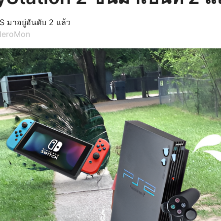
มาอยู่อันดับ 2 แล้ว
HeroMon