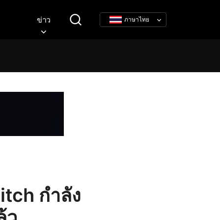
ข่าว
ภาษาไทย
tch กำลัง
ล้ว