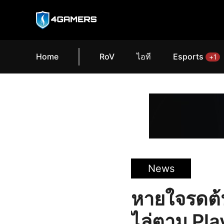
Home
RoV
ไอที
Esports
+1
News
หายใจรดต้
ไล่ตาม Play