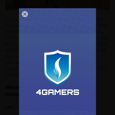
และถึงแม้ตัวเกม Monster Hunter Wilds จะทำได้ดีและ
ทำลายสถิติใหม่ให้กับ Capcom ซึ่งเป็นเกมที่ขายเร็วที่สุด
ของบริษัทจนถึงปัจจุบัน ด้วยยอดขาย 8 ล้านชุดภายใน
สามวันแรก แต่การขายระยาวกับจำนวนผู้เล่นตัวเกมกลับ
ทำได้น่าผิดหวัง เพราะตัวเกมแทบไม่มีอะไรใหม่น่าสนใจ
เพื่อดึงดูดแฟน ๆ ให้เล่นอย่างต่อเนื่องและระยาว ขณะที่
ปัญหาเดิม ๆ บน PC ก็ยังมีอยู่ จึงไม่น่าแปลกที่ทาง
Capcom จะผิดหวังในส่วนนี้ ซึ่งคาดการณ์ว่าทาง
Capcom คงกำลังแก้ไขปัญหานี้อยู่แต่จะเสร็จและแก้ไข
จนสมบูรณ์มื่อไหร่คงต้องมารอดูกันในอนาคต
#
Monster_Hunter_Wilds
#
PCgame
#
ConsoleGame
#
ข่าวเกมPC
#
ข่าวเกมConsole
#
เกมsteam
#
ข่าวเกม
แหล่ง：
#
ข่าวสารวงการเกม
#
Final_Fantasy_14