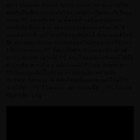
อย่าง Monster Hunter Wilds วางตลาดท่ามกลางเสียง
ตอบรับในเชิงบวกบนคอนโซล แต่ได้รับเสียงตอบรับในแง่
ลบบน PC อย่างล้นหลาม ทั้งเกมค้างหรือเฟรมเรตตก
กราฟิกไม่ขึ้นตกฉาก แม้บางคนจะมีสเปคเครื่อง PC ที่
เกมเกินกว่าที่เกมกำหนดก็ยังเจอปัญหานี้ ซึ่งตามปกติในซี
รีส์ Monster Hunter จะลงบนคอนโซลก่อน และใช้เวลา
1 ปีก่อนจะลงบน PC ที่ตอนนั้นตัวเกมก็สมบูรณ์แบบ แต่
ทาง Capcom อยากให้ PC คอนโซลลงพร้อกันผลที่ได้คือ
ตัวเกมที่ขาด ๆ เกิน ๆ จนคนเล่นฝั่ง PC บน Steam ต่าง
รีวิวในแง่ลบเสียเป็นส่วนมาก จนแม้แต่การร่วมมือ
กับ Final Fantasy 14 ที่จัดทั้งชุดทั้งมอนสเตอร์ใหม่ก็ไม่
ช่วยให้ชาว PC รีวิวแง่บวก เพราะตอนนี้ชาว PC ก็ยังเจอ
ปัญหาเดิม ๆ อยู่