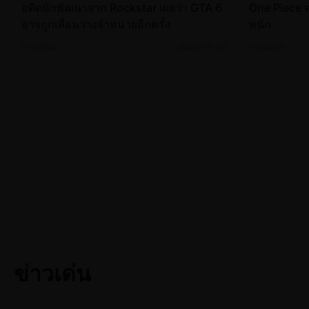
อดีตนักพัฒนาจาก Rockstar เผยว่า GTA 6
One Piece ต
อาจถูกเลื่อนวางจำหน่ายอีกครั้ง
หนัก
HeroMon
2026-08-06
HeroMon
ข่าวเด่น