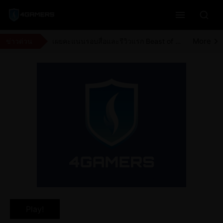
More
23 ปีผ่านไปกับเมืองห่าผี Silent Hill 3 ความหลอนที่ยังติดตาบน PlayStation 2
More
Marvel Rivals เตรียมชุดว่ายน้ำเพิ่มสำหรับซีซั่น 9.5 และ The Hood
More
ข่าวด่วน
เผยคะแนนรอบสื่อและรีวิวแรก Beast of Reincarnation จากสื่อต่างประเทศและผู้เล่นวันแรก
More
อดีตนักพัฒนาจาก Rockstar เผยว่า GTA 6 อาจถูกเลื่อนวางจำหน่ายอีกครั้ง
Play!