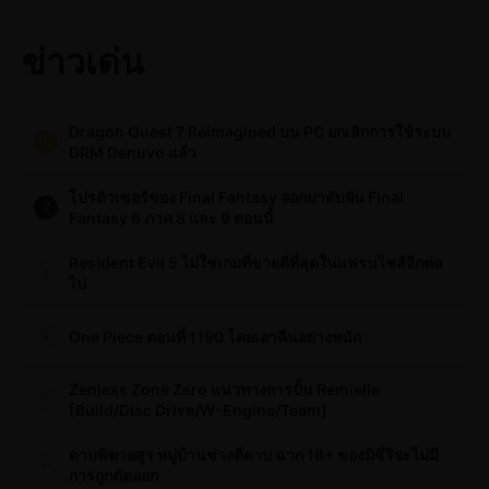
ข่าวเด่น
Dragon Quest 7 Reimagined บน PC ยกเลิกการใช้ระบบ
1
DRM Denuvo แล้ว
โปรดิวเซอร์ของ Final Fantasy ออกมาดับฝัน Final
2
Fantasy 6 ภาค 8 และ 9 ตอนนี้
Resident Evil 5 ไม่ใช่เกมที่ขายดีที่สุดในแฟรนไชส์อีกต่อ
3
ไป
One Piece ตอนที่ 1190 โดยเอาคืนอย่างหนัก
4
Zenless Zone Zero แนวทางการปั้น Remielle
5
[Build/Disc Drive/W-Engine/Team]
ดาบพิฆาอสูร หมู่บ้านช่างตีดาบ ฉาก 18+ ของมิซึริจะไม่มี
6
การถูกตัดออก