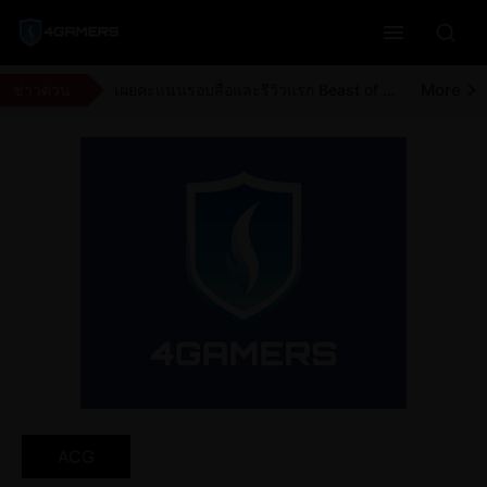
More
23 ปีผ่านไปกับเมืองห่าผี Silent Hill 3 ความหลอนที่ยังติดตาบน PlayStation 2
More
Marvel Rivals เตรียมชุดว่ายน้ำเพิ่มสำหรับซีซั่น 9.5 และ The Hood
More
ข่าวด่วน
เผยคะแนนรอบสื่อและรีวิวแรก Beast of Reincarnation จากสื่อต่างประเทศและผู้เล่นวันแรก
More
อดีตนักพัฒนาจาก Rockstar เผยว่า GTA 6 อาจถูกเลื่อนวางจำหน่ายอีกครั้ง
ACG