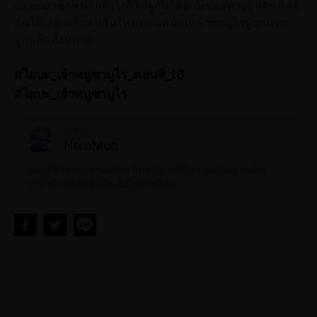
แต่จะมาช้าหน่อยยังไงก็ไปดูกันได้ตามช่องทางถูกลิขสิทธิ์
กันได้เลย แล้วพบกันใหม่ตอนหน้าเหล่าซามูไรผู้ตามหา
ลูกแก้วทั้งหลาย
#
ไยบะ_เจ้าหนูซามูไร_ตอนที่_16
#
ไยบะ_เจ้าหนูซามูไร
#
ไยบะ_เจ้าหนูซามูไร_พากย์ไทย
#
ไยบะ_เจ้าหนูซามูไร_ซับไทย
นักเขียน
HeroMon
#
ไยบะ_เจ้าหนูซามูไร_Netflix
#
ไยบะ_เจ้าหนูซามูไร_ออนไลน์
แมวสีฟ้าจากอนาคตนักเขียนนิยายผู้มีความฝันอยากเป็น
ราชาโจรสลัดขับกั้นดั้มไปต่างโลก