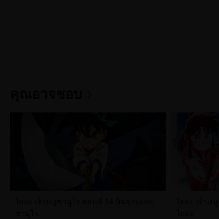
คุณอาจชอบ
ไยบะ เจ้าหนูซามูไร ตอนที่ 14 นินจาปะทะ
ไยบะ เจ้าหน
ซามูไร
ไยบะ