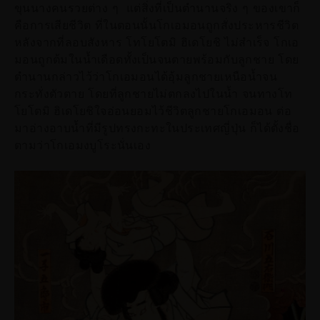
ขุนนางคนรวยต่าง ๆ แต่สิ่งที่เป็นตำนานจริง ๆ ของเขาก็
คือการเสียชีวิต ที่ในตอนนั้นโกเอมอนถูกสั่งประหารชีวิต
หลังจากที่ลอบสังหาร โทโยโตมิ ฮิเดโยชิ ไม่สำเร็จ โกเอ
มอนถูกต้มในน้ำเดือดทั้งเป็นจนตายพร้อมกับลูกชาย โดย
ตำนานกล่าวไว้ว่าโกเอมอนได้อุ้มลูกชายเหนือน้ำจน
กระทั่งตัวตาย โดยที่ลูกชายไม่ตกลงไปในน้ำ จนทางโท
โยโตมิ ฮิเดโยชิใจอ่อนยอมไว้ชีวิตลูกชายโกเอมอน ต่อ
มาอ่างอาบน้ำที่มีรูปทรงกะทะในประเทศญี่ปุ่น ก็ได้ตั้งชื่อ
ตามว่าโกเอมงบูโระนั่นเอง