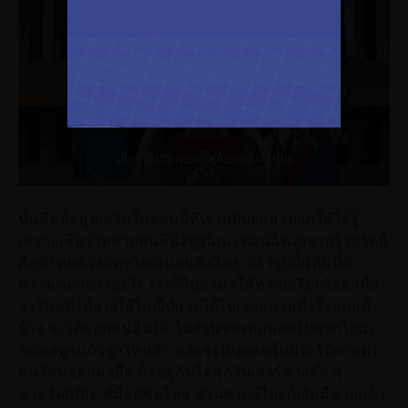
นั่นคือข้อมูลเสริมในตอนนี้ที่เราหยิบยกมาบอกให้ได้รู้
เพราะเชื่อว่าหลายคนที่นั่งดูอนิเมะตอนนี้คงอยากรู้ว่าวัดนี้
คือที่ไหนตัวละครโกเอมอนคือใคร แล้วรูปปั้นหินนี้มี
ความหมายว่าอะไร เราก็ไปหามาให้ทราบเรียบร้อย เพื่อ
ว่าวันหนึ่งที่คุณได้ไปญี่ปุ่นจะได้ไปเจอสถานที่จริงแบบนี้
บ้าง จะได้บอกคนอื่นได้ ในส่วนของตอนต่อไปพวกไยบะ
จะเจอลูกแก้วลูกไหนอีก และจะมีบุคคลในประวัติศาสตร์
คนไหนออกมาอีก ก็รอดูกันได้ทุกวันเสาร์ช่วงค่ำ ๆ
ทาง Netflix ที่มีแค่ซับไทย ส่วนพากย์ไทยก็เริ่มมีฉายแล้ว