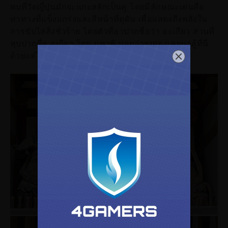
พบที่วัดญี่ปุ่นมักจะแกะสลักเป็นคู่ โดยมีลักษณะเด่นคือ
ท่าทางที่แข็งแกร่งและสีหน้าที่ดุดัน เพื่อแสดงถึงพลังใน
การขับไล่สิ่งชั่วร้าย โดยตัวที่อาปากชื่อว่า อะเกียว ส่วนที่
หุบปากชื่อ อุเกียว โดย มุซาชิ บอกว่าตนเองเคยมาสู้ที่นี่
ด้วยแต่ไปหาข้อมูลไม่เจอในส่วนนี้