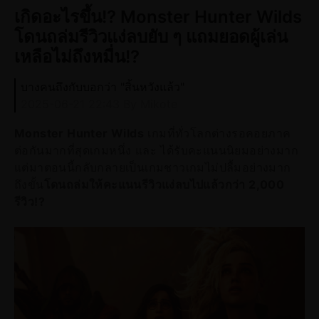
เกิดอะไรขึ้น!? Monster Hunter Wilds
โดนถล่มรีวิวแง่ลบยับ ๆ แถมยอดผู้เล่น
เหลือไม่ถึงหมื่น!?
บางคนถึงกับบอกว่า "สิ้นหวังแล้ว"
2025-06-21 22:43
By Mikote
Monster Hunter Wilds
เกมที่ทั่วโลกต่างรอคอยภาค
ต่อกันมากที่สุดเกมหนึ่ง และ ได้รับคะแนนนิยมอย่างมาก
แต่มาตอนนี้กลับกลายเป็นเกมชาวเกมไม่ปลื้มอย่างมาก
ถึงขั้น
โดนถล่มให้คะแนนรีวิวแง่ลบไปแล้วกว่า 2,000
รีวิว!?