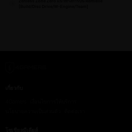
Zenless Zone Zero แนวทางการปั้น Remielle
8
[Build/Disc Drive/W-Engine/Team]
เกี่ยวกับ
4Gamers
เงื่อนไขการให้บริการ
นโยบายความเป็นส่วนตัว
ติดต่อเรา
โซเชียลมีเดียส์