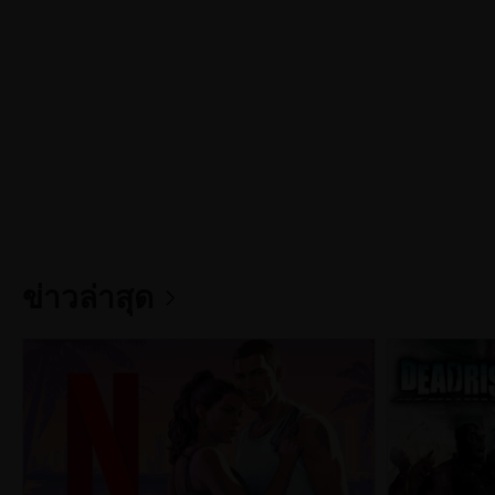
ข่าวล่าสุด