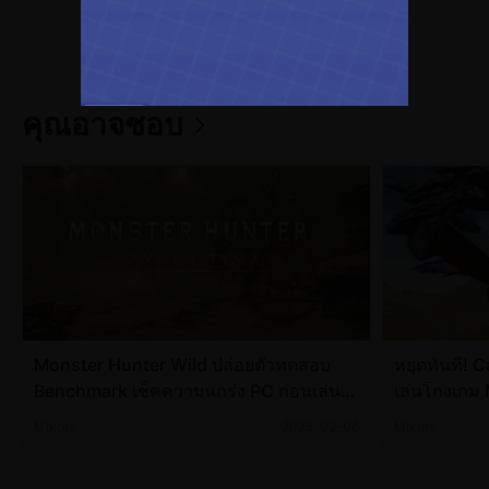
คุณอาจชอบ
Monster Hunter Wild ปล่อยตัวทดสอบ
หยุดทันที! 
Benchmark เช็คความแกร่ง PC ก่อนเล่น
เล่นโกงเกม 
จริง พร้อมเผยสเปกแนะนำเวอร์ชันปรับปรุง
การดัดแปลง
Mikote
2025-02-06
Mikote