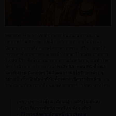
Monster Hunter Wilds กลายเป็นสนามอารมณ์บน
แพลตฟอร์ม Steam ไปแล้ว หลังจากตัวเกมได้ประสบ
ปัญหามากมายที่ทีมงานไม่สามารถตามแก้ไข ปล่อยให้
คาราคาซังจนชาวล่าแย้แห่เข้าไป
ถล่มรีวิวแง่ลบมากกว่า
2,000 รีวิว
ซึ่งล้วนแต่มาจากความผิดหวังจาผู้เล่นทั่วโลก
ที่พอใจตัวเกม ไม่ว่าจะเป็น
ประสิทธิภาพบน PC ที่ย่ำแย่
และทีมงาน Capcom ไม่มีแผนการแก้ไขปัญหาต่าง ๆ
อย่างเป็นชิ้นเป็นอันสักทีนับตั้งแต่เกมเปิดวางจำหน่าย
แถม
ยังเป็นเกมที่แพงมากถึง 69.99 ดอลลาร์ (1,990 บาทไทย)
เกมวางขายมาตั้ง 4 เดือนแล้ว แต่ยังไม่เห็นจะ
แก้ไขเรื่องประสิทธิภาพจริง ๆ จัง ๆ เสียที
-
รีวิวจากนักล่าแย้รายหนึ่งบน Steam