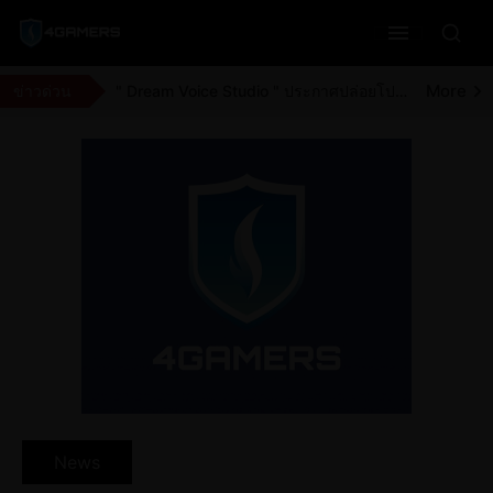
More
Zenless Zone Zero เผยตัวละครใหม่ Roxy ด้วย Drip Marketing เตรียมอัปเดตเข้ามาในเวอร์ชัน 3.2
More
Zenless Zone Zero เผยตัวละครใหม่ Claret ด้วย Drip Marketing เตรียมอัปเดตเข้ามาในเวอร์ชัน 3.2
More
ข่าวด่วน
" Dream Voice Studio " ประกาศปล่อยโปรเจกต์ Mod พากย์ไทยให้กับเกม Clair Obscur: Expedition 33 Demo ไปใช้งานกันแบบฟรี ๆ
More
ฝ่ายสนับสนุนของ Netflix บอกว่าตัวอย่าง GTA 6 จะมีความยาว 20 นาที
News