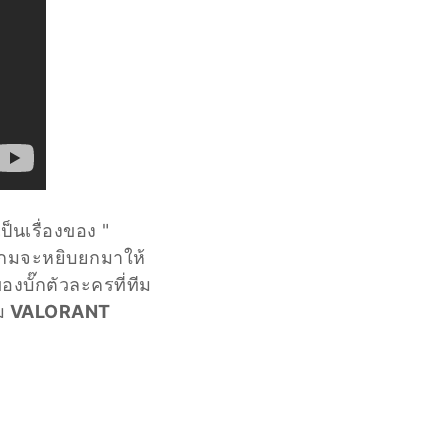
็นเรื่องของ "
วเกมจะหยิบยกมาให้
องบั๊กตัวละครที่ทีม
ม
VALORANT