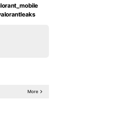
lorant_mobile
valorantleaks
sports
ไหร่
More
se
More
ase_2025
More
More
More
More
วันแรก
More