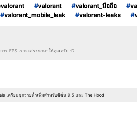
วvalorant
#
valorant
#
valorant_มือถือ
#
va
#
valorant_mobile_leak
#
valorant-leaks
#
ile
#
VALORANT_M
#
VALORANT_Mobile_E
ปิดตัวเมื่อไหร่
#
VALORANT_Mobile_เปิดตัวเมื่อ
#
VALORANT_Android
#
VALORANT_iOS
le_Android
งการ FPS เราจะสรรหามาให้คุณครับ :D
#
VALORANT_Mobile_iOS
นาจาก Rockstar เผยว่า GTA 6 อาจถูกเลื่อนวางจำหน่ายอีกครั้ง
le_Release_Date
#
VALORANT_Mobile_Relea
ตอนที่ 1190 โดยเอาคืนอย่างหนัก
le_Release_2024
#
VALORANT_Mobile_Rele
เตรียมเปิดตัวละครใหม่ D.Mon หุ่นยนต์อีกหนึ่งตัว
กับเมืองห่าผี Silent Hill 3 ความหลอนที่ยังติดตาบน PlayStation 2
ls เตรียมชุดว่ายน้ำเพิ่มสำหรับซีซั่น 9.5 และ The Hood
บสื่อและรีวิวแรก Beast of Reincarnation จากสื่อต่างประเทศและผู้เล่น
นาจาก Rockstar เผยว่า GTA 6 อาจถูกเลื่อนวางจำหน่ายอีกครั้ง