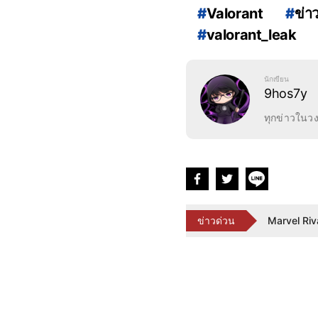
#
Valorant
#
ข่า
#
valorant_leak
#
ข่าวvalorant-mob
#
VALORANT_มือถือ_เ
นักเขียน
9hos7y
#
VALORANT.apk
#
VALORANT_Mobi
ทุกข่าวในว
อดีตนักพัฒ
#
VALORANT_Mobi
One Piece 
#
VALORANT_Mobi
Overwatch 
23 ปีผ่านไป
ข่าวด่วน
Marvel Riva
เผยคะแนนรอ
อดีตนักพัฒ